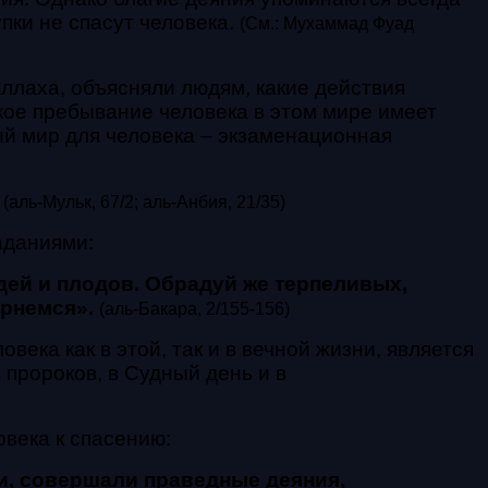
упки не спасут человека.
(См.: Мухаммад Фуад
ллаха, объясняли людям, какие действия
кое пребывание человека в этом мире имеет
ый мир для человека – экзаменационная
(аль-Мульк, 67/2; аль-Анбия, 21/35)
аданиями:
ей и плодов. Обрадуй же терпеливых,
ернемся».
(аль-Бакара, 2/155-156)
ека как в этой, так и в вечной жизни, является
 пророков, в Судный день и в
века к спасению:
и, совершали праведные деяния,