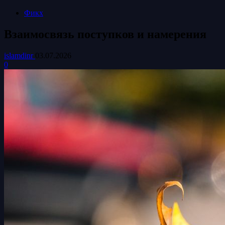
Фикх
Взаимосвязь поступков и намерения
islamdinr
03.07.2026
0