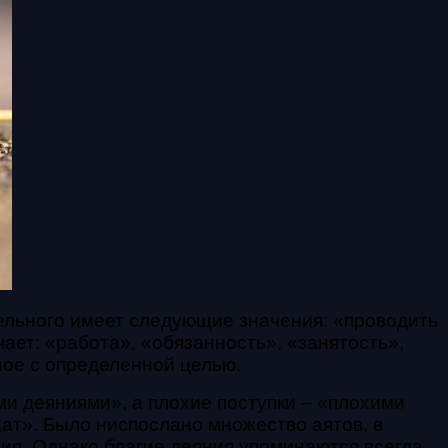
чает: «работа», «обязанность», «занятость»,
ное с определенной целью.
и деяниями», а плохие поступки – «плохими
ат». Было ниспослано множество аятов, в
ния. Однако благие деяния упоминаются всегда