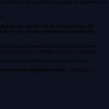
помогать ему в домашних делах по причине его
то:
ной для
них, несмотря на ее просторы. Их
простил их, чтобы они могли раскаяться.
бы заслужить довольство Аллаха Всевышнего.
 отсутствует, то какая польза от скорлупы?
динобожии и сыфатах (качествах) Аллаха:
кого и ничего подобного Ему
».
(аль-Ихлас, 1-4)