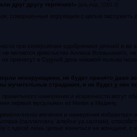
али друг другу терпение!»
(аль-Аср, 103/1-3)
твия, совершенные верующим с целью заслужить 
ности при совершении одобряемых деяний и во 
х не является довольство Аллаха Всевышнего, не 
 не принесут в Судный день никакой пользы чело
умерли неверующими, не будет принято даже зо
ны мучительные страдания, и не будет у них 
и правильного намерения и искренности могут об
нии первых мусульман из Мекки в Медину.
преисполнены желания и намерения избавиться о
Аллаха (саллаллаху ‘алейхи уа саллам), способс
ину с одной лишь целью жениться на женщине, с 