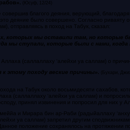
 рабов».
(Юсуф, 12/24)
не совершив благого деяния, верующий, благодар
 это деяние было совершено. Согласно риваяту о
), отправляясь в поход на Табук, сказал:
ех, которых мы
оставили там, но которые бы
уда мы ступали, которые были с нами, когда
ллаха (саллаллаху ‘алейхи уа саллам) о причине
 к этому походу веские
причины».
(Бухари, Джи
охода на Табук около восьмидесяти сахабов, ко
лаха (саллаллаху ‘алейхи уа саллам) и попросил
поду, принял извинения и попросил для них у А
Умеййа и Мирара бин ар-Раби (радыйаллаху ‘анху
алейхи уа саллам) запретил другим сподвижникам
Данное положение сохранялось на протяжении по