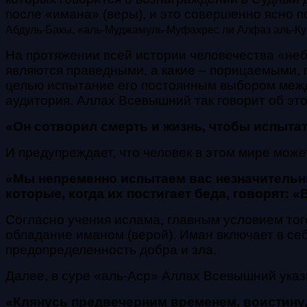
после «имана» (веры), и это совершенно ясно по
Абдуль-Бакы, «аль-Муджамуль-Муфахрес ли Алфаз аль-Кура
На протяжении всей истории человечества «неб
являются праведными, а какие – порицаемыми, 
целью испытание его постоянным выбором между
аудитория. Аллах Всевышний так говорит об эт
«Он сотворил смерть и жизнь, чтобы испытат
И предупреждает, что человек в этом мире мож
«Мы непременно испытаем вас незначительны
которые, когда их постигает беда, говорят:
Согласно учения ислама, главным условием того,
обладание иманом (верой). Иман включает в себя
предопределенность добра и зла.
Далее, в суре «аль-Аср» Аллах Всевышний указ
«Клянусь предвечерним временем, воистину,