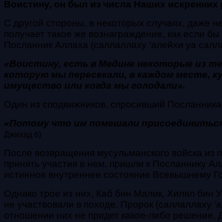
Воистину, он был из числа Наших искренних
С другой стороны, в некоторых случаях, даже 
получает такое же вознаграждение, как если бы
Посланник Аллаха (саллаллаху ‘алейхи уа саллам
«Воистину, есть в Медине некоторые из т
которую мы пересекали, в каждом месте, к
имущество или
когда мы голодали».
Один из сподвижников, спросивший Посланника А
«Потому что им помешали присоединиться
Джихад 6)
После возвращения мусульманского войска из п
принять участия в нем, пришли к Посланнику Ал
истинное внутреннее состояние Всевышнему Гос
Однако трое из них, Каб бин Малик, Хилял бин 
не участвовали в походе. Пророк (саллаллаху ‘
отношении них не придет какое-либо решение. 