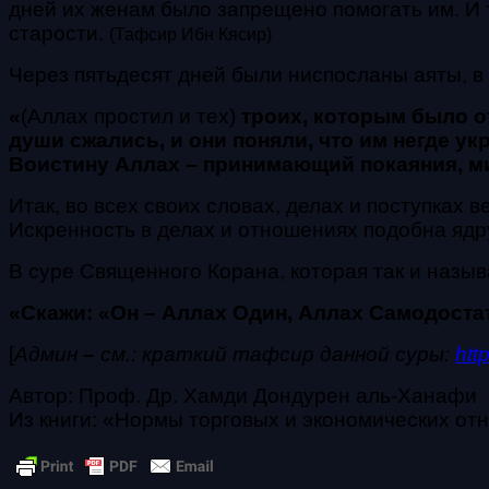
дней их женам было запрещено помогать им.
И 
старости.
(Тафсир Ибн Кясир)
Через пятьдесят дней были ниспосланы аяты, в 
«
(Аллах простил и тех)
троих, которым было от
души сжались, и они поняли, что им негде ук
Воистину Аллах – принимающий
покаяния, 
Итак, во всех своих словах, делах и поступках
Искренность в делах и отношениях подобна ядру
В суре Священного Корана, которая так и назыв
«Скажи: «Он – Аллах Один,
Аллах Самодоста
[
Админ
–
см.: краткий тафсир данной суры:
htt
Автор: Проф. Др. Хамди Дондурен аль-Ханафи
Из книги: «Нормы торговых и экономических отн