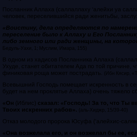
Посланник Аллаха (саллаллаху ‘алейхи уа салл
человек, переселившийся ради женитьбы, заслу
«Воистину, дела определяются по намерени
переселение было к Аллаху и Его Посланник
либо земного или ради женщины, на которой
Бедуль-Уахи, 1; Муслим, Имара, 155)
В одном из хадисов Посланника Аллаха (саллалл
Ухуде, станет обитателем Ада по той причине, ч
финиковая роща может пострадать.
(Ибн Кясир, «
Всевышний Господь помещает искренность в сер
будет на нем проклятье Аллаха) очень тяжело с
«Он
(Иблис)
сказал: «Господь! За то, что Ты
Твоих искренних рабов».
(аль-Хиджр, 15/39-40)
Отказ молодого пророка Юсуфа (‘алейхис-салям
«Она возжелала его, и он возжелал бы ее, ес