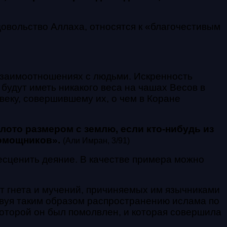
довольство Аллаха, относятся к «благочестивым
взаимоотношениях с людьми. Искренность
будут иметь никакого веса на чашах Весов в
веку, совершившему их, о чем в Коране
лото размером с землю, если кто-нибудь из
помощников».
(Али Имран, 3/91)
есценить деяние. В качестве примера можно
т гнета и мучений, причиняемых им язычниками
твуя таким образом распространению ислама по
которой он был помолвлен, и которая совершила