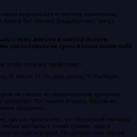
я своей искренности и чистому намерению,
т Анаса бин Малика (радыйаллаху ‘анху),
ли с нами вместе в каждой долине,
 мы расходовали на пути Аллаха какое-либо
 этого, получил такой ответ:
хад 35, Магази, 81; Абу Дауд, Джихад 19; Ибн Маджа,
торые не смогли по уважительным причинам
и прощения. Посланник Аллаха, вверив их
ллаха прощения.
м), честно признались, что без всякой причины
 любые контакты с этими троими, пока в
чти пятидесяти дней. По прошествии сорока