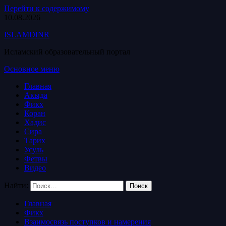
Перейти к содержимому
10.08.2026
ISLAMDINR
Исламский образовательный портал
Основное меню
Главная
Акыда
Фикх
Коран
Хадис
Сира
Тарих
Усуль
Фетвы
Видео
Найти:
Главная
Фикх
Взаимосвязь поступков и намерения