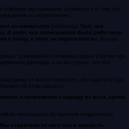
е обещано мухаджирам, упомянул и о том, что
граждения за переселение:
 что он намерился
(сделать)
. Тот, чье
у. А тот, чье переселение было ради чего-
ло к тому, к чему
он переселялся».
(Бухари,
узман, сражавшийся в первых рядах в битве при
мерением джихада, а из-за страха, что его
ащищены от всего скверного, ибо шайтану (да
 Коране об этом сказано:
 земное и непременно совращу их всех, кроме
ейхи, последовал по причине искренности:
 Мы отвратили от него зло и мерзость.