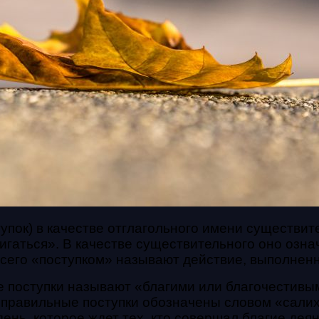
вигаться». В качестве существительного оно озна
всего «поступком» называют действие, выполнен
 поступки называют «благими или благочестивым
 правильные поступки обозначены словом «салих
ень, которое ждет тех, кто совершал благие дея