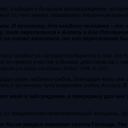
ам), сообщая о большом вознаграждении, которо
жил то, чего желал, оказавшись лишенным возна
ям. И воистину, для каждого человека – то,
у, тот переселился к Аллаху и Его Посланник
 он хотел жениться, то его переселение бы
аху ‘алейхи уа саллам) сообщается о том, что К
то он принял участие в боевых действиях не с на
Тафсир аль-Коран аль-Азым», Бейрут 1969, IV, 342)
дца своих любимых рабов, благодаря чему они з
бить с истинного пути искренних рабов Аллаха. В
 ввел меня в заблуждение, я приукрашу для них
) от предложения привлекательной женщины, Зул
ли бы не увидел знамение своего Господа. Так