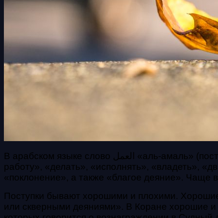
В арабском языке слово العمل «аль-амаль» (поступок) в качестве отглагольного имени существительного имеет следующие значения: «проводить
работу», «делать», «исполнять», «владеть», «д
«поклонение», а также «благое деяние». Чаще 
Поступки бывают хорошими и плохими. Хорошие
или скверными деяниями». В Коране хорошие и
которых говорится о вознаграждении в Судный д