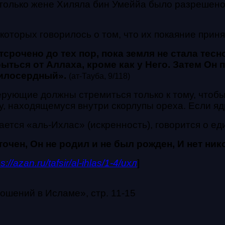
только жене Хиляла бин
Умеййа было разрешено 
которых говорилось о том, что их покаяние приня
срочено до тех пор, пока земля не стала тес
рыться от Аллаха, кроме как у Него. Затем Он 
милосердный».
(ат-Тауба, 9/118)
 верующие должны стремиться только к тому, что
, находящемуся внутри скорлупы ореха. Если ядро
ается «аль-Ихлас» (искренность), говорится о е
точен
, Он не родил и не был рожден, И нет ни
ps://azan.ru/tafsir/al-ihlas/1-4/ихл
]
ошений в Исламе», стр. 11-15