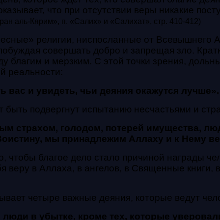
казывает, что при отсутствии веры никакие пост
н аль-Кярим», п. «Салих» и «Салихат», стр. 410-412)
есные» религии, ниспосланные от Всевышнего А
побуждая совершать добро и запрещая зло. Крат
 благим и мерзким. С этой точки зрения, дольн
ой реальности:
ь вас и увидеть, чьи деяния окажутся лучше».
ет быть подвергнут испытанию несчастьями и стр
м страхом, голодом, потерей имущества, люд
 «Воистину, мы принадлежим Аллаху и к Нему в
 чтобы благое дело стало причиной награды челов
 веру в Аллаха, в ангелов, в Священные книги, в
ывает четыре важные деяния, которые ведут чело
 люди в убытке, кроме тех, которые уверовал