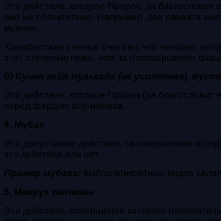
Это действие, которое Пророк, да благословит е
оно не обязательно. Например, два ракаата ж
мужчин.
Ханафитские ученые считают, что человек, кото
этот степенью ниже, чем за несовершение фард
б) Сунна гейр муаккада (не усиленная), муст
Это действие, которое Пророк (да благословит 
перед фардом аср-намаза.
4. Мубах
Это допустимое действие, за совершение которо
это действие или нет.
Пример мубаха:
выбор конкретных видов халя
5. Макрух танзихан
Это действие, совершение которого нежелательн