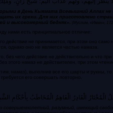
لا يَنظُر إليهم، ولهم عذابٌ أليم: شَيخٌ زَانٍ، ومَلِك
рыми в День Кыямата Всевышний Аллах не 
щать их грехи. Для них приготовлено стра
ей и высокомерный бедняк».
(Муслим, «Иман», 172
жду ними есть принципиальное отличие:
его действие не принимается, при этом оно само 
ся, однако оно не является частью намаза.
о, без чего действие не действительно и что пр
 без этого намаз не действителен, при этом чтен
им, намаз), выполнив все его шарты и рукны, то
 требуется его совершать повторно.
 الْمُخْتَارُ الْقَادِرُ الْفَاهِمُ الْمُخَاطَبُ بِأَحْكَامِ الشَّرِيع