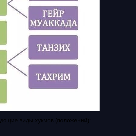
ующие виды хукмов (положений):