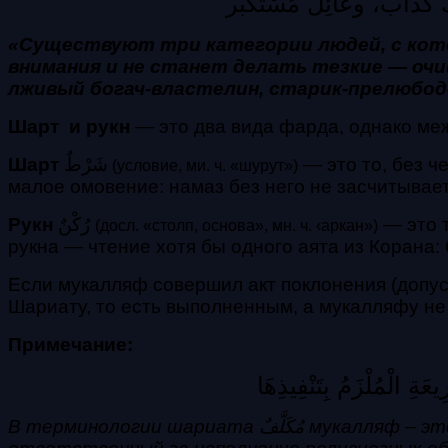
ٌ كذَّاب، وعَائِل مُسْتكبر
«Существуют три категории людей, с кото
внимания и не станет делать тезкие — очи
лживый богач-властелин, старик-прелюбод
Шарт и рукн
— это два вида фарда, однако ме
Шарт
شَرْطٌ
— это то, без ч
(условие, ми. ч. «шурут»)
малое омовение: намаз без него не засчитывает
Рукн
رُكْنٌ
— это т
(досл. «столп, основа», мн. ч. ‹аркан»)
рукна — чтение хотя бы одного аята из Корана:
Если мукалляф совершил акт поклонения (допуст
Шариату, то есть выполненным, а мукалляфу не
Примечание:
َةِ الْمُلْزَمُ بِتَنْفِيذِهَا
В терминологии шариата مُكَلَّفٌ мукалляф – это совершеннолетний, разумный, имеющий свободу выбора, способный, понимающий,