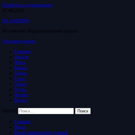
Перейти к содержимому
07.08.2026
ISLAMDINR
Исламский образовательный портал
Основное меню
Главная
Акыда
Фикх
Коран
Хадис
Сира
Тарих
Усуль
Фетвы
Видео
Найти:
Главная
Фикх
Виды шариатских хукмов