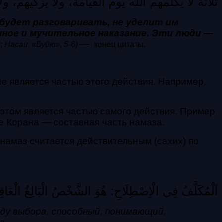
ثلاثةٌ لا يُكلمهم الله يوم القيامة، ولا يُزَكِّيهم، و
будет разговаривать, не уделит им
шное и мучительное наказание. Эти люди —
—
; Насаи, «Буйю», 5-6)
конец цитаты.
не является частью этого действия. Например,
и этом является частью caмoгo действия. Пример
ие Корана — составная часть намаза.
 намаз считается действительным (сахих) по
اَلْمُكَلَّفُ فِي الْاِصْطِلَاحِ: هُوَ الشَّخْصُ الْبَالِغُ الْعَاقِلُ