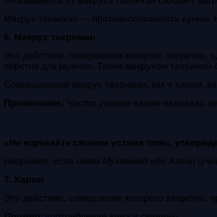
отказывается от макруха танзихан ожидает наг
Макрух танзихан — противоположность сунны. 
6. Макрух тахриман
Это действие, совершение которого запретно, 
перстня для мужчин. Также макрухом тахриман
Совершающий макрух тахриман, как и харам, за
Примечание:
Часто ученые харам называли ма
«Не изрекайте своими устами ложь, утверждая,
Например, если имам Мухаммад ибн Хасан (учен
7. Харам
Это действие, совершение которого запретно, 
Пример:
употребление вина и свинины.