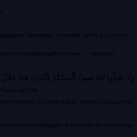
н.
 доводом.
Примеры: ношение шелка и золотого
ельно отказывающийся от них — награды.
وَلَا تَقُولُوا لِمَا تَصِفُ أَلْسِنَتُكُمُ الْكَذِبَ هَذَا حَلَالٌ 
Пчелы», аят 116)
ух тахрими, он имел в виду харам.
(конец цитаты)
категоричным доводом, в котором нет сомнения.