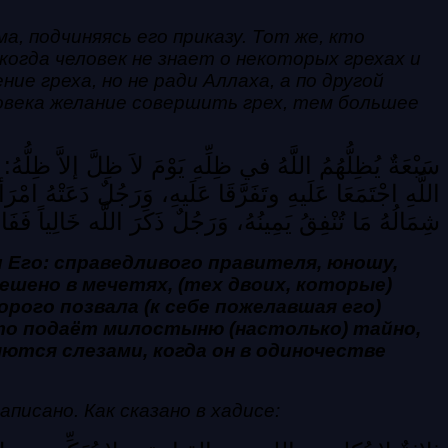
 подчиняясь его приказу. Тот же, кто
когда человек не знает о некоторых грехах и
е греха, но не ради Аллаха, а по другой
ловека желание совершить грех, тем большее
سَبْعَةٌ يُظِلُّهُمُ اللَّهُ في ظِلِّهِ يَوْمَ لاَ ظِلَّ إلاَّ ظِلّ
اللَّهِ اجْتَمَعَا عَلَيهِ وتَفَرَّقَا عَلَيهِ، وَرَجُلٌ دَعَتْهُ ا
شِمَالُهُ مَا تُنْفِقُ يَمِينُهُ، وَرَجُلٌ ذَكَرَ اللَّه خَالِياً فَفَ
и Его: справедливого правителя, юношу,
ешено в мечетях, (тех двоих, которые)
орого позвала (к себе пожелавшая его)
кто подаёт милостыню (настолько) тайно,
яются слезами, когда он в одиночестве
писано. Как сказано в хадисе: