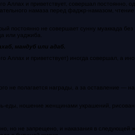
го Аллах и приветствует, совершал постоянно, о
елательного намаза перед фаджр-намазом, чтени
рый постоянно не совершает сунну муаккада без 
а или уаджиба.
ахаб,
мандуб или адаб.
его Аллах и приветствует) иногда совершал, а ин
го не полагается награды, а за оставление — н
ль-еды, ношение женщинами украшений, рисован
о, но не запрещено, и наказания в следующей жи