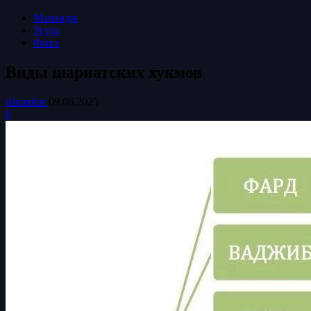
Манхадж
Усуль
Фикх
Виды шариатских хукмов
islamdinr
09.06.2025
0