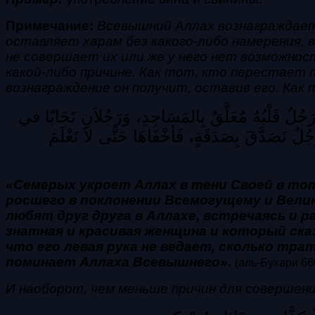
Примечание:
Всевышний Аллах вознаграждает 
оставляет харам без какого-либо намерения, в
не совершает их или же у него нет возможност
какой-либо причине. Как тот, кто перестает 
вознаграждение он получит, оставив его. Как п
رَجُلٌ قَلْبُهُ مُعَلَّقٌ بِالمَسَاجِدِ، وَرَجُلاَنِ تَحَابّا في
ُلٌ تَصَدَّقَ بِصَدَقَةٍ، فَأخْفَاهَا حَتَّى لاَ تَعْلَمَ
«Семерых укроет Аллах в тени Своей в тот 
росшего в поклонении Всемогущему и Велик
любят друг друга в Аллахе, встречаясь и р
знатная и красивая женщина и который ска
что его левая рука не ведает, сколько трат
поминает Аллаха Всевышнего».
(аль-Бухари 66
И наоборот, чем меньше причин для совершения