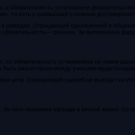
, и обязательность установлена доказательством
а», то есть с наивысшей степенью достоверност
т в рамадан. Отрицающий однозначный и общеизв
го обязательность— грешник. За выполнение фар
о, но обязательность установлена не таким одно
ут быть разногласия между учеными-муджтахидам
маз уитр. Отрицающий уаджиб не выходит из Ислам
. За него положена награда в вечной жизни. Ос