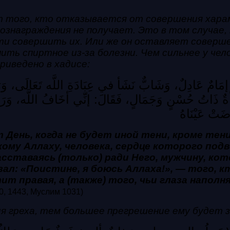
того, кто отказывается от совершения харама,
ознаграждения не получает. Это в том случае, 
и совершить их. Или же он оставляет совершени
пить спиртное из-за болезни. Чем сильнее у че
риведено в хадисе:
ُهُ: إمَامٌ عَادِلٌ، وَشَابٌّ نَشَأ في عِبَادَةِ اللَّه تَعَالَى، وَ
مْرَأةٌ ذَاتُ حُسْنٍ وَجَمَالٍ، فَقَالَ: إنِّي أخَافُ اللَّه، وَرَج
اضَتْ عَيْنَاهُ
День, когда не будет иной тени, кроме тен
ому Аллаху, человека, сердце которого подв
асставаясь (только) ради Него, мужчину, кот
зал: «Поистине, я боюсь Аллаха!», — того, 
ит правая, а (также) того, чьи глаза наполн
0, 1443, Муслим 1031)
 греха, тем большее прегрешение ему будет за