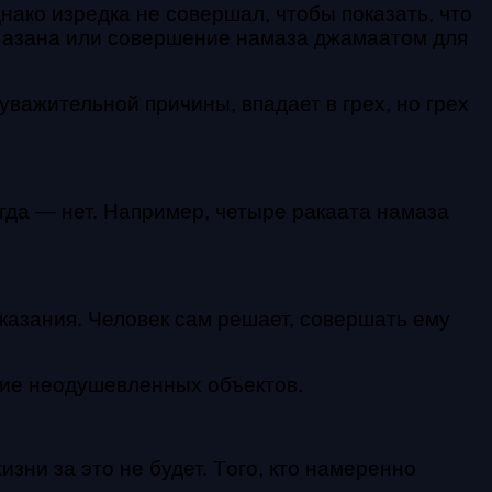
днако изредка не совершал, чтобы показать, что
е азана или совершение намаза джамаатом для
уважительной причины, впадает в гpex, но гpex
огда — нет. Например, четыре ракаата намаза
аказания. Человек сам решает, совершать ему
ие неодушевленных объектов.
зни за это не будет.
Тoгo, кто намеренно