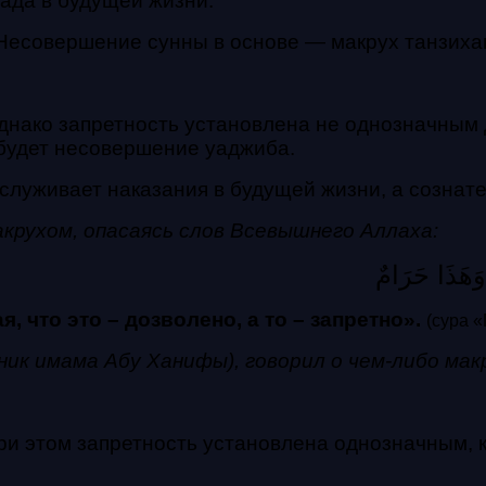
рада в будущей жизни.
Несовершение сунны в основе — макрух танзиха
однако запретность установлена не однозначным
 будет несовершение уаджиба.
служивает наказания в будущей жизни, а сознат
крухом, опасаясь слов Всевышнего Аллаха:
وَهَذَا حَرَامٌ
 что это – дозволено, а то – запретно».
(сура «
ик имама Абу Ханифы), говорил о чем-либо макр
при этом запретность установлена однозначным, 