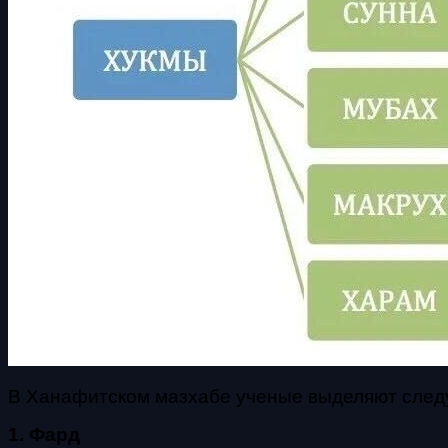
В Ханафитском мазхабе ученые выделяют след
1. Фард