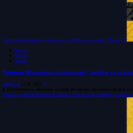
Учитель Мухаммад (саллаллаху ‘алейхи уа саллам). Часть 15
Книга
Фетвы
Хадис
Учитель Мухаммад (саллаллаху ‘алейхи уа саллам
islamdinr
12.06.2022
0
2. Постепенное обучение исламу Во время обучения Пророк (сал
Читать далее
Прочитать больше о Учитель Мухаммад (саллаллаху