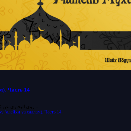
). Часть 14
Хадис 20 روى البخاري عن مُعاذَ بنِ عبدِ الرحمن أن ابنَ أبان أخبره، قال: أتيت عثمان بنَ...
 ‘алейхи уа саллам). Часть 14