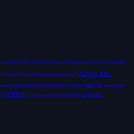
Имам Абу Ханифа
Матуридиты
Муфтий Джамиль
Коран
елей
Хадис аль-
мди Дондурен
Рамадан
Учитель Мухаммад ﷺ
акыда
Энциклопедия норм и правил Ислама
Сирджани
доказательства
сунна
хадисы с
хадисы
фетвы
я
усуль аль-фикх