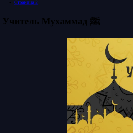
Страница 2
Учитель Мухаммад ﷺ