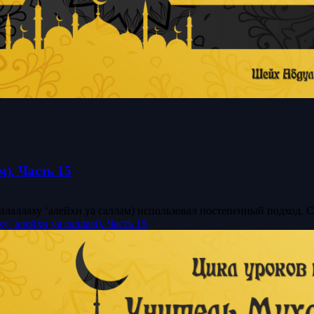
). Часть 15
лаллаху ‘алейхи уа саллам) использовал постепенный подход. Сн
 ‘алейхи уа саллам). Часть 15