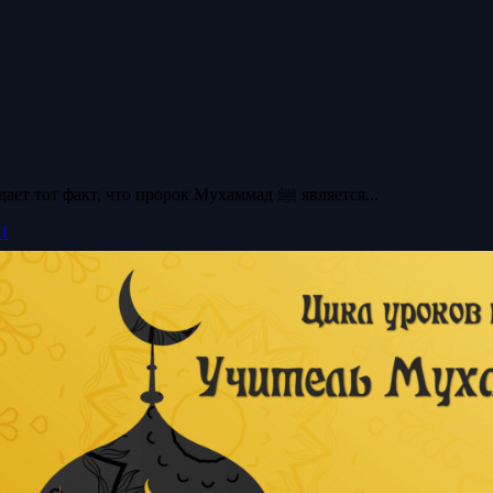
Коран о том, что Пророк ﷺ является учителем Коран подтверждает тот факт, что пророк Мухаммад ﷺ является...
Часть 1