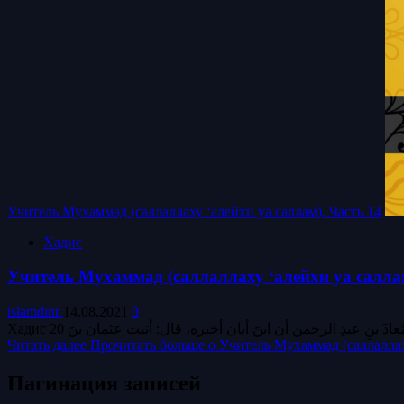
Учитель Мухаммад (саллаллаху ‘алейхи уа саллам). Часть 14
Хадис
Учитель Мухаммад (саллаллаху ‘алейхи уа саллам
islamdinr
14.08.2021
0
Читать далее
Прочитать больше о Учитель Мухаммад (саллаллаху
Пагинация записей