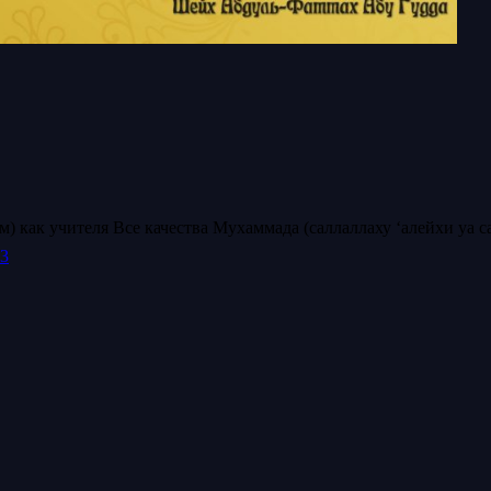
) как учителя Все качества Мухаммада (саллаллаху ‘алейхи уа сал
Часть 3