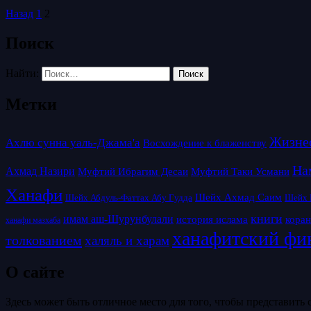
Назад
1
2
Поиск
Найти:
Метки
Ахлю сунна уаль-Джама'а
Восхождение к блаженству
Ахмад Назири
Муфтий Таки Усмани
Муфтий Ибрагим Десаи
Ханафи
Шейх Ахмад Саим
Шейх Абдуль-Фаттах Абу Гудда
Шейх 
книги
имам аш-Шурунбулали
история ислама
кора
ханафи мазхаба
ханафитский фи
толкованием
халяль и харам
О сайте
Здесь может быть отличное место для того, чтобы представить с