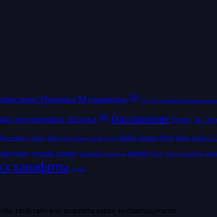
Жизнеописание Пророка Мухаммада ﷺ
Зад ат-Талибин/Провизия искат
Наставление
Намаз посланника Аллаха ﷺ
Проф. Др. Ха
Шейх Осман Нури
Мухаммад Ашик
Шейх Рагиб ас-
Шейх Мухаммад аль-Каусари
намаз
новедение
лучший пример
пост
мазхабы
псевдосалафиты
семь
манхадж
кх
ханафиты
хутбы
ебя, свой сайт или выразить какие-то благодарности.