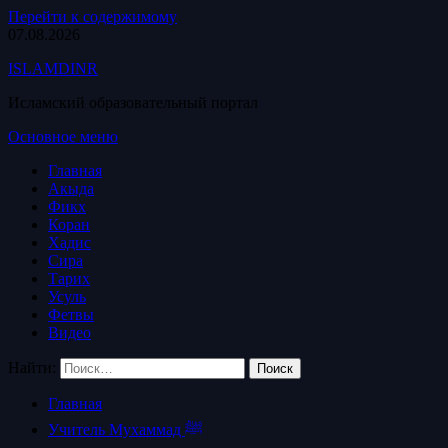
Перейти к содержимому
07.08.2026
ISLAMDINR
Исламский образовательный портал
Основное меню
Главная
Акыда
Фикх
Коран
Хадис
Сира
Тарих
Усуль
Фетвы
Видео
Найти:
Главная
Учитель Мухаммад ﷺ