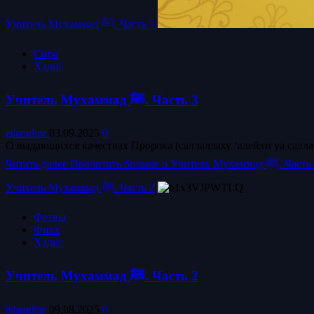
Учитель Мухаммад ﷺ. Часть 3
Сира
Хадис
Учитель Мухаммад ﷺ. Часть 3
islamdinr
03.09.2025
0
О выдающихся качествах Пророка (саллаллаху ‘алейхи уа саллам
Читать далее
Прочитать больше о Учитель Мухаммад ﷺ. 
Учитель Мухаммад ﷺ. Часть 2
Фетвы
Фикх
Хадис
Учитель Мухаммад ﷺ. Часть 2
islamdinr
09.08.2025
0