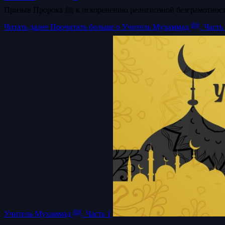
Призыв Пророка ﷺ к искоренению религиозной бе
Читать далее
Прочитать больше о Учитель Мухаммад ﷺ. 
Учитель Мухаммад ﷺ. Часть 1