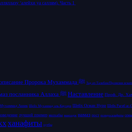
ляллаху ‘алейхи уа саллям). Часть 1
Жизнеописание Пророка Мухаммада ﷺ
Зад ат-Талибин/Провизия искат
Наставление
Намаз посланника Аллаха ﷺ
Проф. Др. Ха
Шейх Осман Нури
Мухаммад Ашик
Шейх Рагиб ас-
Шейх Мухаммад аль-Каусари
намаз
новедение
лучший пример
пост
мазхабы
псевдосалафиты
семь
манхадж
кх
ханафиты
хутбы