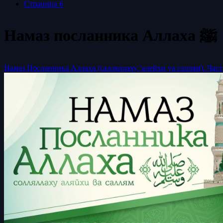
Страница 6
Намаз посланника Аллаха ﷺ
Намаз Посланника Аллаха (салляллаху ‘алейхи уа саллям). Част