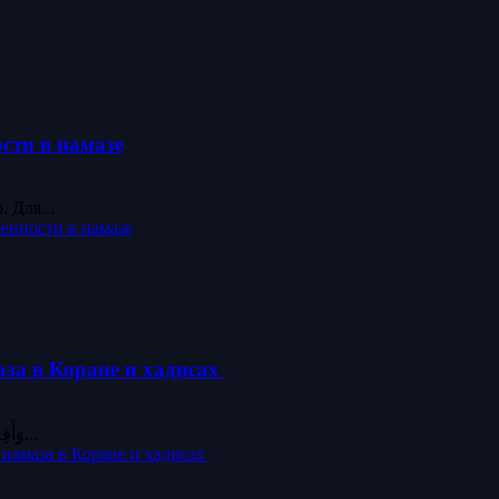
сти в намазе
Для...
ренности в намазе
аза в Коране и хадисах
Упоминание пятикратного намаза в Коране В Коране в следующих аятах упоминается пятикратный намаз: (وَأَقِمِ الصَّلوٰة طَرَفَى النَّهَارِ...
 намаза в Коране и хадисах