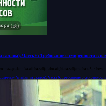
саллям). Часть 6: Требование о смиренности в на
amaz-poslannika-allaha-salljallahu-alejhi-ua-salljam-chast-5-trebov
ляллаху ‘алейхи уа саллям). Часть 6: Требование о смиренности