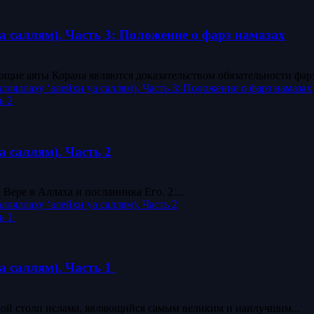
 саллям). Часть 3: Положение о фарз намазах
ляллаху ‘алейхи уа саллям). Часть 3: Положение о фарз намазах
ь 2
 саллям). Часть 2
Вере в Аллаха и посланника Его. 2....
ляллаху ‘алейхи уа саллям). Часть 2
ь 1
а саллям). Часть 1
маз – это второй основной столп ислама, являющийся самым великим и наилучшим...