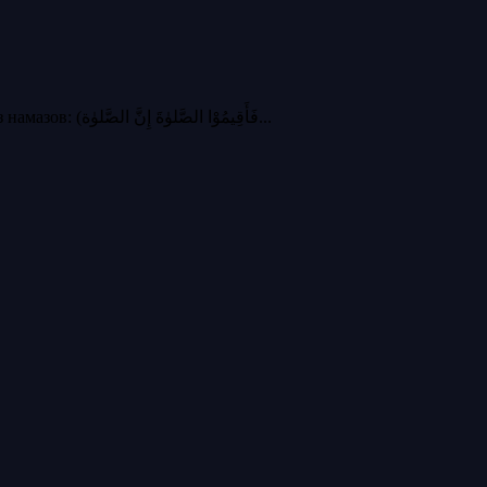
Подтверждение обязательности намазов из Корана. Нижеследующие аяты Корана являются доказательством обязательности фарз намазов: (فَأَقِيمُوْا الصَّلوٰةَ إِنَّ الصَّلوٰة...