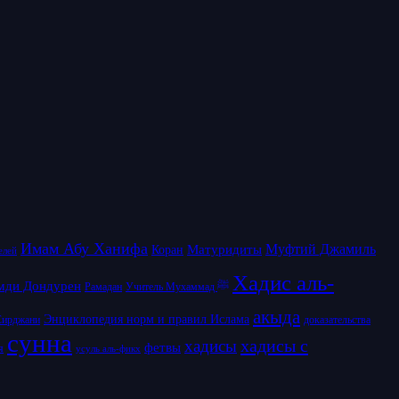
Имам Абу Ханифа
Матуридиты
Муфтий Джамиль
Коран
елей
Хадис аль-
мди Дондурен
Рамадан
Учитель Мухаммад ﷺ
акыда
Энциклопедия норм и правил Ислама
Сирджани
доказательства
сунна
хадисы с
хадисы
фетвы
я
усуль аль-фикх