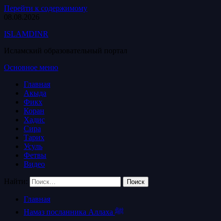
Перейти к содержимому
08.08.2026
ISLAMDINR
Исламский образовательный портал
Основное меню
Главная
Акыда
Фикх
Коран
Хадис
Сира
Тарих
Усуль
Фетвы
Видео
Найти:
Главная
Намаз посланника Аллаха ﷺ