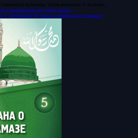
становятся мужчины, затем мальчики, и за ними...
ами и женщинами на одной линии
ь 5: Требование Ку’рана о смиренности в намазе