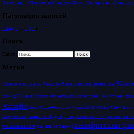
Читать далее
Прочитать больше о Намаз Посланника Аллаха (сал
Пагинация записей
Назад
1
…
3
4
5
6
Поиск
Найти:
Метки
Ахлю сунна уаль-Джама'а
Восхождение к блаженству
Ахмад Назири
Муфтий Таки Усмани
Муфтий Ибрагим Десаи
Ханафи
Шейх Ахмад Саим
Шейх Абдуль-Фаттах Абу Гудда
Шейх 
книги
имам аш-Шурунбулали
история ислама
кора
ханафи мазхаба
ханафитский фи
толкованием
халяль и харам