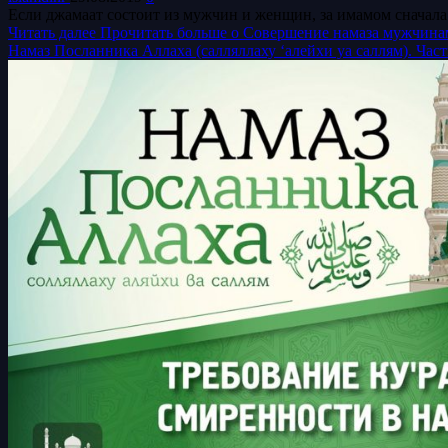
Если джамаат состоит из мужчин и женщин, за имамом сначала 
Читать далее
Прочитать больше о Совершение намаза мужчин
Намаз Посланника Аллаха (салляллаху ‘алейхи уа саллям). Част