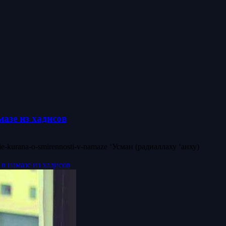
мазе из хадисов
anie-kurana-o-smirennosti-v-namaze ‘Усман (радиаллаху ‘анху)
 в намазе из хадисов