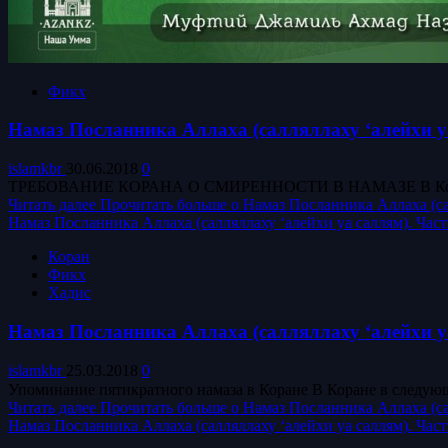
Фикх
Намаз Посланника Аллаха (салляллаху ‘алейхи уа
islamkbr
30.06.2018
0
ТРЕБОВАНИЕ КОРАНА О СМИРЕННОСТИ В НАМАЗЕ В Коране во 
Читать далее
Прочитать больше о Намаз Посланника Аллаха (сал
Намаз Посланника Аллаха (салляллаху ‘алейхи уа саллям). Час
Коран
Фикх
Хадис
Намаз Посланника Аллаха (салляллаху ‘алейхи уа
islamkbr
25.03.2018
0
Читать далее
Прочитать больше о Намаз Посланника Аллаха (сал
Намаз Посланника Аллаха (салляллаху ‘алейхи уа саллям). Част