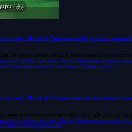
 саллям). Часть 5: Требование Ку’рана о смиренно
многих местах приказано читать намаз со смиренностью. 
ляллаху ‘алейхи уа саллям). Часть 5: Требование Ку’рана о сми
ть 4: Упоминание пятикратного намаза в Коране и хадисах
 саллям). Часть 4: Упоминание пятикратного нам
ляллаху ‘алейхи уа саллям). Часть 4: Упоминание пятикратного
ь 3: Положение о фарз намазах