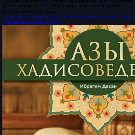
7. Виды сборников по степени достоверности Шах Абдульазиз
(рахимахуЛлах) (1159–1239) написал статью «Ма яджибу
хифзуху лин-назыр» (ما...
Читать далее
Прочитать больше о Азы хадисоведения. Часть 6
Азы хадисоведения. Часть 5