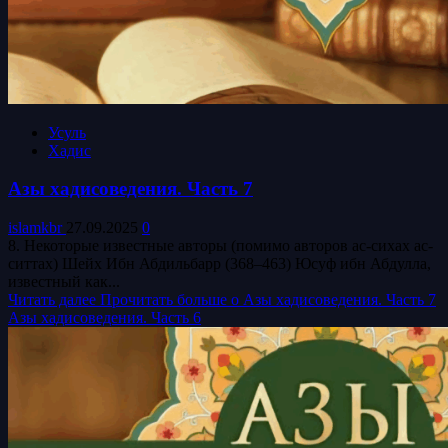
Усуль
Хадис
Азы хадисоведения. Часть 7
islamkbr
27.09.2025
0
8. Некоторые известные авторы (помимо авторов ас-сихах ас-
ситтах) Шейх Ибн Абдильбарр (368–463) Юсуф ибн Абдулла,
известный как...
Читать далее
Прочитать больше о Азы хадисоведения. Часть 7
Азы хадисоведения. Часть 6