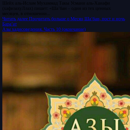
Шейх аль-Ислам Мухаммад Такы Усмани аль-Ханафи
(хафизахуЛлах) пишет: «Ша’бан – один из тех ценных
месяцев, в отношении...
Читать далее
Прочитать больше о Месяц Ша’бан, пост и ночь
Бара’ат
Азы хадисоведения. Часть 10 (окончание)