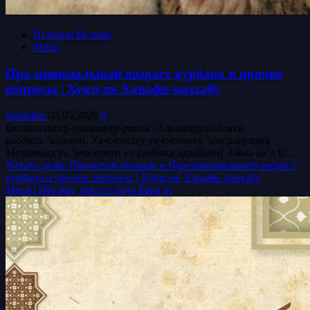
История Ислама
Фикх
Про минимальный возраст курбана и прочие
вопросы | Хукм по Ханафи мазхабу
islamdinr
03.05.2026
0
Бисмилляхир-рахманир-рахим. АльхамдулиЛлахи
раббиль-‘аламин. Уа-с-салату уа-с-саламу ‘аля расулина
Мухаммад уа ‘ала алихи уа сахбихи аджмаин! Амма ба‘д С...
Читать далее
Прочитать больше о Про минимальный возраст
курбана и прочие вопросы | Хукм по Ханафи мазхабу
Месяц Ша’бан, пост и ночь Бара’ат