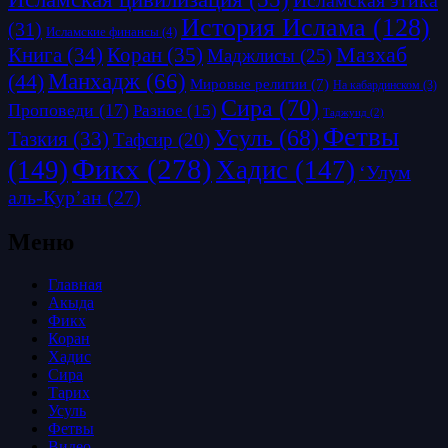
Исламская этика
История Ислама
(128)
(31)
Исламские финансы
(4)
Коран
(35)
Мазхаб
Книга
(34)
Маджлисы
(25)
Манхадж
(66)
(44)
Мировые религии
(7)
На кабардинском
(3)
Сира
(70)
Проповеди
(17)
Разное
(15)
Таджуид
(2)
Фетвы
Усуль
(68)
Тазкия
(33)
Тафсир
(20)
Фикх
(278)
(149)
Хадис
(147)
‘Улум
аль-Кур’ан
(27)
Меню
Главная
Акыда
Фикх
Коран
Хадис
Сира
Тарих
Усуль
Фетвы
Видео