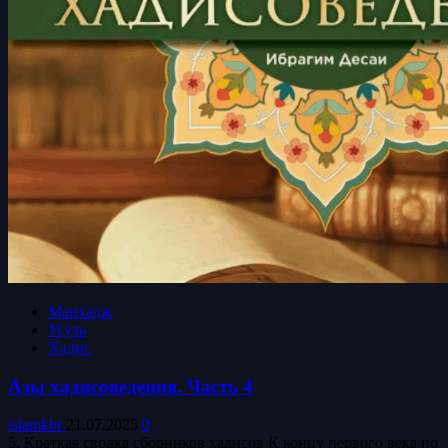
Манхадж
Усуль
Хадис
Азы хадисоведения. Часть 4
islamkbr
21.07.2025
0
5. Краткая сводка сборников хадисов К концу первого века по