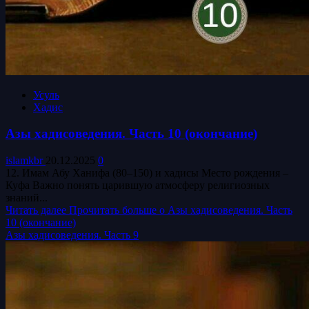
Усуль
Хадис
Азы хадисоведения. Часть 10 (окончание)
islamkbr
20.12.2025
0
12. Имам Абу Ханифа (80–150) и хадисы Место рождения –
Куфа Важно понять царившую атмосферу религиозных
знаний...
Читать далее
Прочитать больше о Азы хадисоведения. Часть
10 (окончание)
Азы хадисоведения. Часть 9