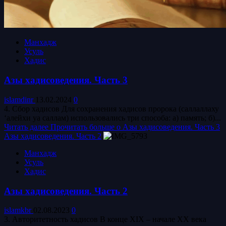
Манхадж
Усуль
Хадис
Азы хадисоведения. Часть 3
islamdinr
13.02.2024
0
4. Сбор хадисов Для сохранения хадисов пророка (саллаллаху
‘алейхи уа саллам) использовались три способа: а) память; б)...
Читать далее
Прочитать больше о Азы хадисоведения. Часть 3
Азы хадисоведения. Часть 2
Манхадж
Усуль
Хадис
Азы хадисоведения. Часть 2
islamkbr
02.08.2023
0
3. Авторитетность хадисов В конце XIX – начале XX века