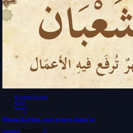
История Ислама
Фикх
Хадис
Месяц Ша’бан, пост и ночь Бара’ат
islamdinr
19.01.2026
0