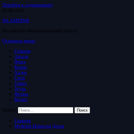
Перейти к содержимому
06.08.2026
ISLAMDINR
Исламский образовательный портал
Основное меню
Главная
Акыда
Фикх
Коран
Хадис
Сира
Тарих
Усуль
Фетвы
Видео
Найти:
Главная
Муфтий Ибрагим Десаи