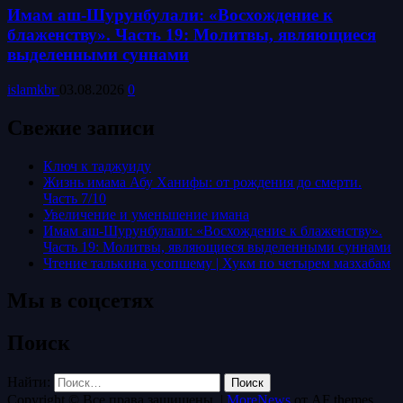
Имам аш-Шурунбулали: «Восхождение к
блаженству». Часть 19: Молитвы, являющиеся
выделенными суннами
islamkbr
03.08.2026
0
Свежие записи
Ключ к таджуиду
Жизнь имама Абу Ханифы: от рождения до смерти.
Часть 7/10
Увеличение и уменьшение имана
Имам аш-Шурунбулали: «Восхождение к блаженству».
Часть 19: Молитвы, являющиеся выделенными суннами
Чтение талькина усопшему | Хукм по четырем мазхабам
Мы в соцсетях
Поиск
Найти:
Copyright © Все права защищены.
|
MoreNews
от AF themes.