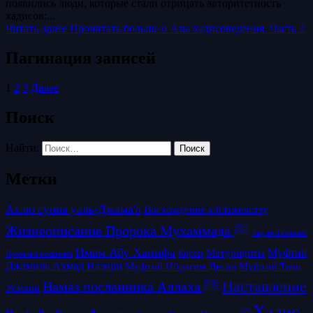
появились люди, которые стали отрицать авторитетность
хадисов:...
Читать далее
Прочитать больше о Азы хадисоведения. Часть 2
Пагинация записей
1
2
3
Далее
Поиск
Найти:
Метки
Ахлю сунна уаль-Джама'а
Восхождение к блаженству
Жизнеописание Пророка Мухаммада ﷺ
Зад ат-Талибин/
Имам Абу Ханифа
Матуридиты
Муфтий
Коран
Провизия искателей
Джамиль Ахмад Назири
Муфтий Таки
Муфтий Ибрагим Десаи
Наставление
Намаз посланника Аллаха ﷺ
Усмани
Хадис