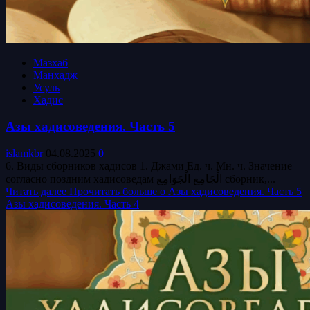
Мазхаб
Манхадж
Усуль
Хадис
Азы хадисоведения. Часть 5
islamkbr
04.08.2025
0
6. Виды сборников хадисов 1. Джами Ед. ч. Мн. ч. Значение
согласно поздним хадисоведам الْجَامِع الْجَوَامِع сборник,...
Читать далее
Прочитать больше о Азы хадисоведения. Часть 5
Азы хадисоведения. Часть 4