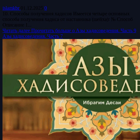
islamkbr
01.12.2025
0
10. Способы получения хадисов Имеется четыре основных
способа получения хадиса от наставника (шейха): № Способ
Описание 1...
Читать далее
Прочитать больше о Азы хадисоведения. Часть 9
Азы хадисоведения. Часть 7