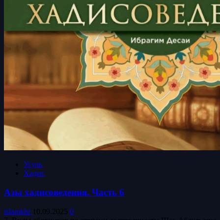
Усуль
Хадис
Азы хадисоведения. Часть 6
islamkbr
10.09.2025
0