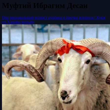
Муфтий Ибрагим Десаи
Про минимальный возраст курбана и прочие вопросы | Хукм
по Ханафи мазхабу