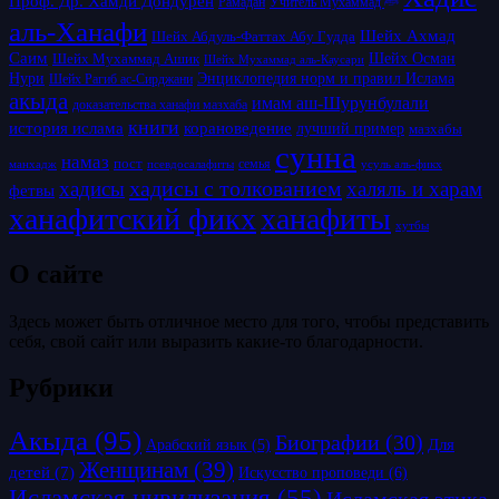
Проф. Др. Хамди Дондурен
Рамадан
Учитель Мухаммад ﷺ
аль-Ханафи
Шейх Ахмад
Шейх Абдуль-Фаттах Абу Гудда
Саим
Шейх Осман
Шейх Мухаммад Ашик
Шейх Мухаммад аль-Каусари
Нури
Энциклопедия норм и правил Ислама
Шейх Рагиб ас-Сирджани
акыда
имам аш-Шурунбулали
доказательства ханафи мазхаба
книги
история ислама
корановедение
лучший пример
мазхабы
сунна
намаз
пост
псевдосалафиты
семья
усуль аль-фикх
манхадж
хадисы с толкованием
хадисы
халяль и харам
фетвы
ханафитский фикх
ханафиты
хутбы
О сайте
Здесь может быть отличное место для того, чтобы представить
себя, свой сайт или выразить какие-то благодарности.
Рубрики
Акыда
(95)
Биографии
(30)
Для
Арабский язык
(5)
Женщинам
(39)
детей
(7)
Искусство проповеди
(6)
Исламская цивилизация
(55)