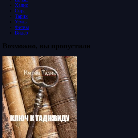
Хадис
Сира
Тарих
Усуль
Фетвы
Видео
Возможно, вы пропустили