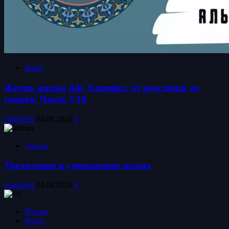
Фикх
Жизнь имама Абу Ханифы: от рождения до
смерти. Часть 7/10
islamdinr
04.08.2026
0
Акыда
Увеличение и уменьшение имана
islamdinr
04.08.2026
0
Фетвы
Фикх