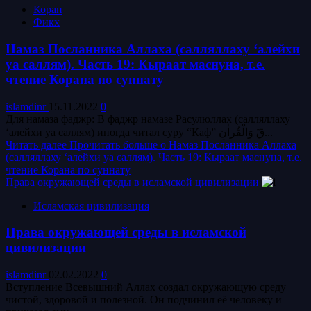
Коран
Фикх
Намаз Посланника Аллаха (салляллаху ‘алейхи
уа саллям). Часть 19: Кыраат маснуна, т.е.
чтение Корана по суннату
islamdinr
15.11.2022
0
Для намаза фаджр: В фаджр намазе Расулюллах (салляллаху
‘алейхи уа саллям) иногда читал суру “Каф” قٓ وَالْقُراٰنِ...
Читать далее
Прочитать больше о Намаз Посланника Аллаха
(салляллаху ‘алейхи уа саллям). Часть 19: Кыраат маснуна, т.е.
чтение Корана по суннату
Права окружающей среды в исламской цивилизации
Исламская цивилизация
Права окружающей среды в исламской
цивилизации
islamdinr
02.02.2022
0
Вступление Всевышний Аллах создал окружающую среду
чистой, здоровой и полезной. Он подчинил её человеку и