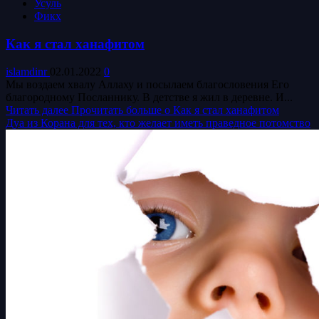
Усуль
Фикх
Как я стал ханафитом
islamdinr
02.01.2022
0
Мы воздаем хвалу Аллаху и посылаем благословения Его
благородному Посланнику. В детстве я жил в деревне. И...
Читать далее
Прочитать больше о Как я стал ханафитом
Дуа из Корана для тех, кто желает иметь праведное потомство