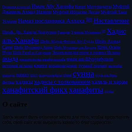
Имам Абу Ханифа
Матуридиты
Муфтий
Коран
Провизия искателей
Джамиль Ахмад Назири
Муфтий Таки
Муфтий Ибрагим Десаи
Наставление
Намаз посланника Аллаха ﷺ
Усмани
Хадис
Проф. Др. Хамди Дондурен
Рамадан
Учитель Мухаммад ﷺ
аль-Ханафи
Шейх Ахмад
Шейх Абдуль-Фаттах Абу Гудда
Саим
Шейх Осман
Шейх Мухаммад Ашик
Шейх Мухаммад аль-Каусари
Нури
Энциклопедия норм и правил Ислама
Шейх Рагиб ас-Сирджани
акыда
имам аш-Шурунбулали
доказательства ханафи мазхаба
книги
история ислама
корановедение
лучший пример
мазхабы
сунна
намаз
пост
псевдосалафиты
семья
усуль аль-фикх
манхадж
хадисы с толкованием
хадисы
халяль и харам
фетвы
ханафитский фикх
ханафиты
хутбы
О сайте
Здесь может быть отличное место для того, чтобы представить
себя, свой сайт или выразить какие-то благодарности.