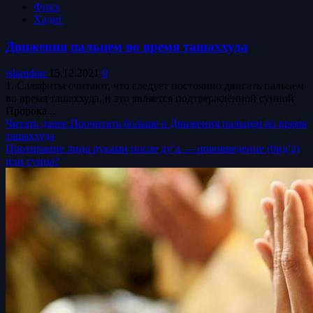
Фикх
Хадис
Движения пальцем во время ташаххуда
islamdinr
15.12.2021
0
1. Саляфиты считают, что следует постоянно двигать пальцем
во время ташаххуда, и это является подтверждённой сунной
Пророка...
Читать далее
Прочитать больше о Движения пальцем во время
ташаххуда
Протирание лица руками после ду’а — нововведение (бид’а)
или сунна?