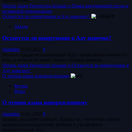
приказал ему...
Читать далее
Прочитать больше о Права окружающей среды в
исламской цивилизации
Останутся ли неверующие в Аду навечно?
Акыда
Останутся ли неверующие в Аду навечно?
islamdinr
31.01.2022
0
Муки и страдания неверующих будут продолжаться вечно (то
есть ад вечен и не имеет конца). Однако грешные...
Читать далее
Прочитать больше о Останутся ли неверующие в
Аду навечно?
О чтении азана новорожденному
Фетвы
Фикх
О чтении азана новорожденному
islamdinr
16.01.2022
0
Вопрос: Ассаляму алейкум. Правда ли, что чтение азана и
икамата новорожденному ребёнку в ухо является
нововведением, что...