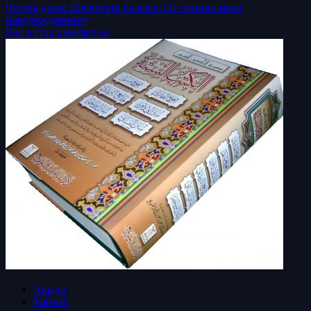
Читать далее
Прочитать больше о О чтении азана
новорожденному
Как я стал ханафитом
Акыда
Мазхаб