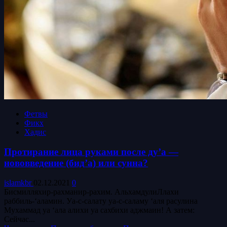
Фетвы
Фикх
Хадис
Протирание лица руками после ду’а —
нововведение (бид’а) или сунна?
islamkbr
02.12.2021
0
Бисмилляхир-рахманир-рахим. АльхамдулиЛлахи
раббиль-‘аламин. Уа-с-салату уа-с-саламу ‘аля расулина
Мухаммад уа ‘ала алихи уа сахбихи аджмаин! А затем:
Сейчас...