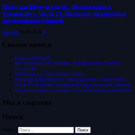
Имам аш-Шурунбулали: «Восхождение к
блаженству». Часть 19: Молитвы, являющиеся
выделенными суннами
islamkbr
03.08.2026
0
Свежие записи
Ключ к таджуиду
Жизнь имама Абу Ханифы: от рождения до смерти.
Часть 7/10
Увеличение и уменьшение имана
Имам аш-Шурунбулали: «Восхождение к блаженству».
Часть 19: Молитвы, являющиеся выделенными суннами
Чтение талькина усопшему | Хукм по четырем мазхабам
Мы в соцсетях
Поиск
Найти: