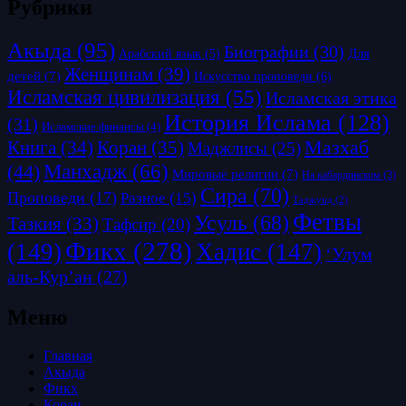
Рубрики
Акыда
(95)
Биографии
(30)
Для
Арабский язык
(5)
Женщинам
(39)
детей
(7)
Искусство проповеди
(6)
Исламская цивилизация
(55)
Исламская этика
История Ислама
(128)
(31)
Исламские финансы
(4)
Коран
(35)
Мазхаб
Книга
(34)
Маджлисы
(25)
Манхадж
(66)
(44)
Мировые религии
(7)
На кабардинском
(3)
Сира
(70)
Проповеди
(17)
Разное
(15)
Таджуид
(2)
Фетвы
Усуль
(68)
Тазкия
(33)
Тафсир
(20)
Фикх
(278)
(149)
Хадис
(147)
‘Улум
аль-Кур’ан
(27)
Меню
Главная
Акыда
Фикх
Коран