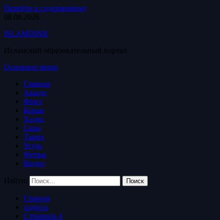
Перейти к содержимому
08.08.2026
ISLAMDINR
Исламский образовательный портал
Основное меню
Главная
Акыда
Фикх
Коран
Хадис
Сира
Тарих
Усуль
Фетвы
Видео
Найти:
Главная
хадисы
Страница 4