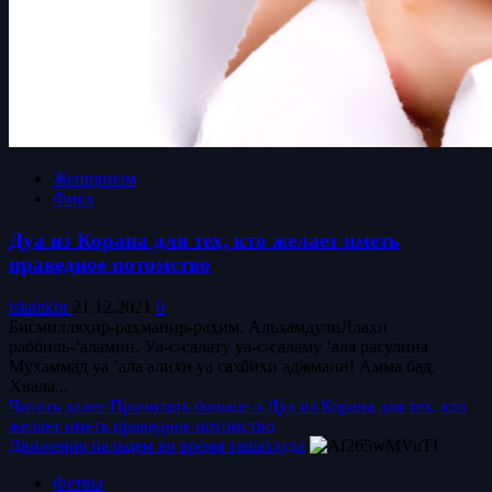
Женщинам
Фикх
Дуа из Корана для тех, кто желает иметь
праведное потомство
islamkbr
21.12.2021
0
Бисмилляхир-рахманир-рахим. АльхамдулиЛлахи
раббиль-‘аламин. Уа-с-салату уа-с-саламу ‘аля расулина
Мухаммад уа ‘ала алихи уа сахбихи аджмаин! Амма бад.
Хвала...
Читать далее
Прочитать больше о Дуа из Корана для тех, кто
желает иметь праведное потомство
Движения пальцем во время ташаххуда
Фетвы