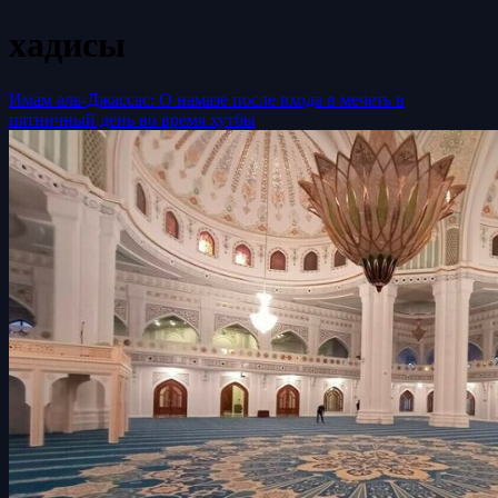
хадисы
Имам аль-Джассас: О намазе после входа в мечеть в
пятничный день во время хутбы