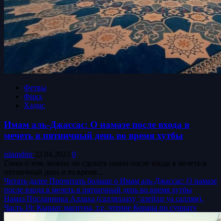
Фетвы
Фикх
Хадис
Имам аль-Джассас: О намазе после входа в
мечеть в пятничный день во время хутбы
islamdinr
22.04.2023
0
Глава о том, можно ли сделать намаз после входа в мечеть в
пятничный день в то время...
Читать далее
Прочитать больше о Имам аль-Джассас: О намазе
после входа в мечеть в пятничный день во время хутбы
Намаз Посланника Аллаха (салляллаху ‘алейхи уа саллям).
Часть 19: Кыраат маснуна, т.е. чтение Корана по суннату