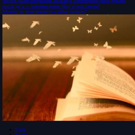
Читать далее
Прочитать больше о Протирание лица руками
после ду’а — нововведение (бид’а) или сунна?
Можно ли практиковать слабые хадисы?
Усуль
Хадис