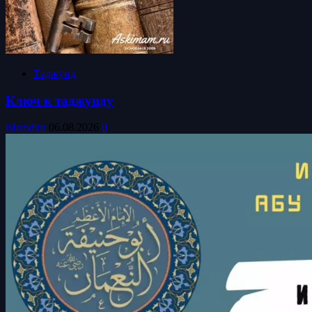
Таджуид
Ключ к таджуиду
islamdinr
06.08.2026
0