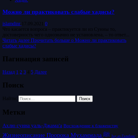
Можно ли практиковать слабые хадисы?
islamdinr
17.09.2021
0
Что касается вопроса – практикуется ли из Сунны то,
достоверность чего однозначно не установлена, – то ответ...
Читать далее
Прочитать больше о Можно ли практиковать
слабые хадисы?
Пагинация записей
Назад
1
2
3
4
5
Далее
Поиск
Найти:
Метки
Ахлю сунна уаль-Джама'а
Восхождение к блаженству
Жизнеописание Пророка Мухаммада ﷺ
Зад ат-Талибин/