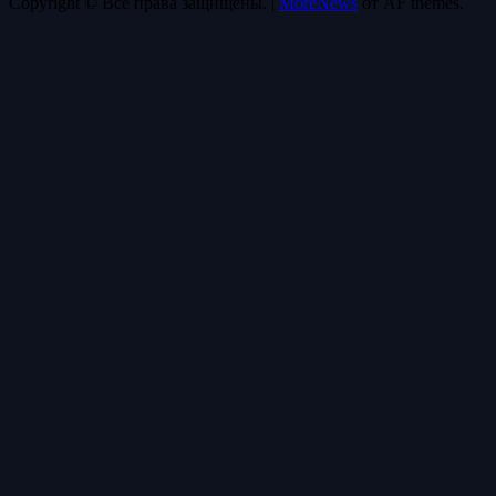
Copyright © Все права защищены.
|
MoreNews
от AF themes.