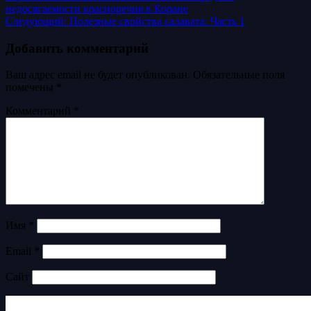
недосягаемости красноречия в Коране
Следующий:
Полезные свойства салавата: Часть 1
Добавить комментарий
Ваш адрес email не будет опубликован.
Обязательные поля
помечены
*
Комментарий
*
Имя
*
Email
*
Сайт