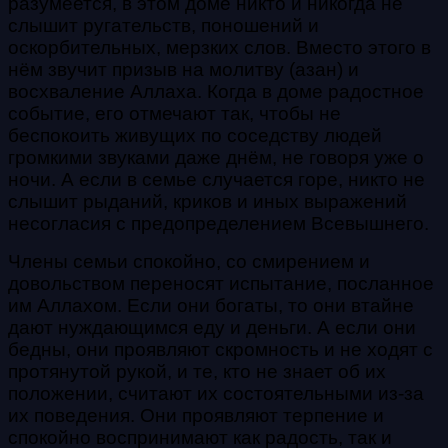
разумеется, в этом доме никто и никогда не
слышит ругательств, поношений и
оскорбительных, мерзких слов. Вместо этого в
нём звучит призыв на молитву (азан) и
восхваление Аллаха.
Когда в доме радостное
событие, его отмечают так, чтобы не
беспокоить живущих по соседству людей
громкими звуками даже днём, не говоря уже о
ночи. А если в семье случается горе, никто не
слышит рыданий, криков и иных выражений
несогласия с предопределением Всевышнего.
Члены семьи спокойно, со смирением и
довольством переносят испытание, посланное
им Аллахом. Если они богаты, то они втайне
дают нуждающимся еду и деньги. А если они
бедны, они проявляют скромность и не ходят с
протянутой рукой, и те, кто не знает об их
положении, считают их состоятельными из-за
их поведения. Они проявляют терпение и
спокойно воспринимают как радость, так и