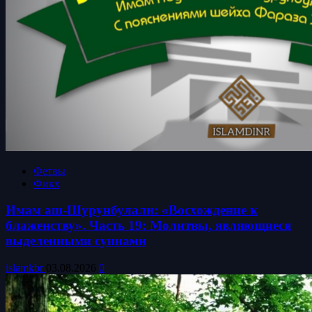
Фетвы
Фикх
Имам аш-Шурунбулали: «Восхождение к
блаженству». Часть 19: Молитвы, являющиеся
выделенными суннами
islamkbr
03.08.2026
0