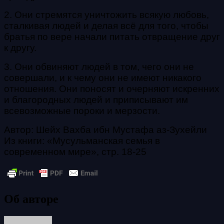
2. Они стремятся уничтожить всякую любовь,
сталкивая людей и делая всё для того, чтобы
братья по вере начали питать отвращение друг
к другу.
3. Они обвиняют людей в том, чего они не
совершали, и к чему они не имеют никакого
отношения. Они поносят и очерняют искренних
и благородных людей и приписывают им
всевозможные пороки и мерзости.
Автор: Шейх Вахба ибн Мустафа аз-Зухейли
Из книги: «Мусульманская семья в
современном мире», стр. 18-25
Об авторе