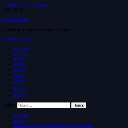
Перейти к содержимому
06.08.2026
ISLAMDINR
Исламский образовательный портал
Основное меню
Главная
Акыда
Фикх
Коран
Хадис
Сира
Тарих
Усуль
Фетвы
Видео
Найти:
Главная
Фикх
Шейх Вахба аз-Зухейли: Семья в Исламе