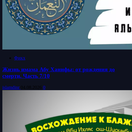
Фикх
Жизнь имама Абу Ханифы: от рождения до
смерти. Часть 7/10
islamdinr
04.08.2026
0