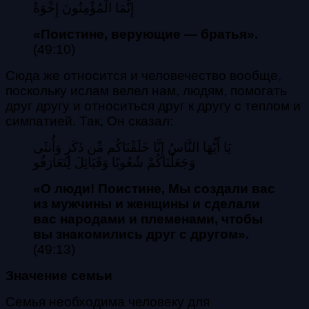
إِنَّمَا الْمُؤْمِنُونَ إِخْوَةٌ
«Поистине, верующие — братья».
(49:10)
Сюда же относится и человечество вообще,
поскольку ислам велел нам, людям, помогать
друг другу и относиться друг к другу с теплом и
симпатией. Так, Он сказал:
يَا أَيُّهَا النَّاسُ إِنَّا خَلَقْنَاكُم مِّن ذَكَرٍ وَأُنثَى
وَجَعَلْنَاكُمْ شُعُوبًا وَقَبَائِلَ لِتَعَارَفُو
«О люди! Поистине, Мы создали вас
из мужчины и женщины и сделали
вас народами и племенами, чтобы
вы знакомились друг с другом».
(49:13)
Значение семьи
Семья необходима человеку для