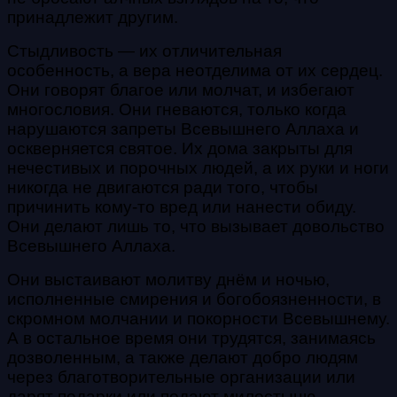
принадлежит другим.
Стыдливость — их отличительная
особенность, а вера неотделима от их сердец.
Они говорят благое или молчат, и избегают
многословия. Они гневаются, только когда
нарушаются запреты Всевышнего Аллаха и
оскверняется святое. Их дома закрыты для
нечестивых и порочных людей, а их руки и ноги
никогда не двигаются ради того, чтобы
причинить кому-то вред или нанести обиду.
Они делают лишь то, что вызывает довольство
Всевышнего Аллаха.
Они выстаивают молитву днём и ночью,
исполненные смирения и богобоязненности, в
скромном молчании и покорности Всевышнему.
А в остальное время они трудятся, занимаясь
дозволенным, а также делают добро людям
через благотворительные организации или
дарят подарки или подают милостыню