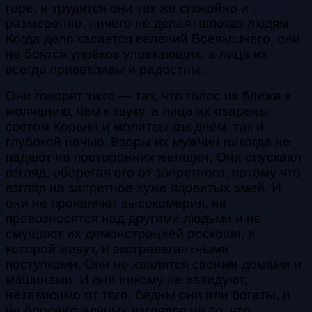
горе, и трудятся они так же спокойно и
размеренно, ничего не делая напоказ людям.
Когда дело касается велений Всевышнего, они
не боятся упрёков упрекающих, а лица их
всегда приветливы и радостны.
Они говорят тихо — так, что голос их ближе к
молчанию, чем к звуку, а лица их озарены
светом Корана и молитвы как днём, так и
глубокой ночью. Взоры их мужчин никогда не
падают на посторонних женщин. Они опускают
взгляд, оберегая его от запретного, потому что
взгляд на запретное хуже ядовитых змей. И
они не проявляют высокомерия, не
превозносятся над другими людьми и не
смущают их демонстрацией роскоши, в
которой живут, и экстравагантными
поступками. Они не хвалятся своими домами и
машинами. И они никому не завидуют,
независимо от того, бедны они или богаты, и
не бросают алчных взглядов на то, что