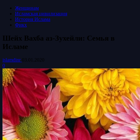
Женщинам
Исламская цивилизация
История Ислама
Фикх
Шейх Вахба аз-Зухейли: Семья в
Исламе
islamdinr
03.01.2020
0