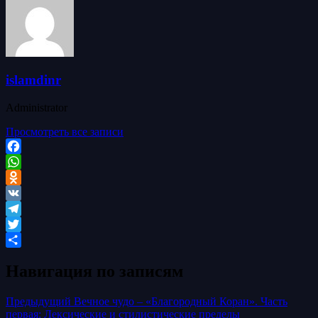
islamdinr
Administrator
Просмотреть все записи
Facebook
WhatsApp
Odnoklassniki
VK
Telegram
Twitter
Отправить
Навигация по записям
Предыдущий
Вечное чудо – «Благородный Коран». Часть
первая: Лексические и стилистические пределы