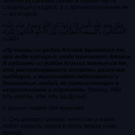
‘алейхи уа саллам) сказал в первой части
следующего хадиса, а о противоположным им
— во второй:
«خِيَارُ عِبَادِ اللَّهِ الَّذِينَ إِذَا رُءُوا ذُكِرَ اللَّهُ وَشِرَارُ عِبَادِ اللَّهِ
الْمَشَّاءُونَ بِالنَّمِيمَةِ الْمُفَرِّقُونَ بَيْنَ الأَحِبَّةِ الْبَاغُونَ الْبُرَآءَ
الْعَنَتَ»
«Лучшими из рабов Аллаха являются те,
при виде которых люди поминают Аллаха.
А худшими из рабов Аллаха являются те,
кто распространяет сплетни, разлучая
любящих, и выискивает недостатки у
достойных людей, не помышляющих о
непристойном и порочном».
(Ахмад; Ибн
Абу Шейба; Ибн Абу ад-Дунья).
У дурных людей три признака:
1. Они распространяют нечестие и порок,
любят ссорить людей и сеять между ними
вражду.