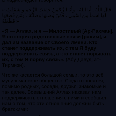
« قَالَ اللَّهُ : أنا اللهُ ، وأَنَا الرَّحْمَنُ خلقتُ الرَّحِمِ و شَقَقْتُ
لَهَا اسماً مِنَ اسْمِي ، فَمَنْ وَصَلَهَا وَصَلْتُهُ ، وَمَنْ قَطَعَهَا
قَطَعْتُهُ »
«Я — Аллах, и я — Милостивый [Ар-Рахман].
Я сотворил родственные связи [рахим], и
дал им название от Своего Имени. Кто
станет поддерживать их, с тем Я буду
поддерживать связь, а кто станет порывать
их, с тем Я порву связь».
(Абу Давуд; ат-
Тирмизи).
Что же касается большой семьи, то это всё
мусульманское общество. Сюда относятся,
помимо родных, соседи, друзья, знакомые и
так далее. Всевышний Аллах наказал нам
поддерживать отношения с ними и сообщил
нам о том, что эти отношения должны быть
братскими: