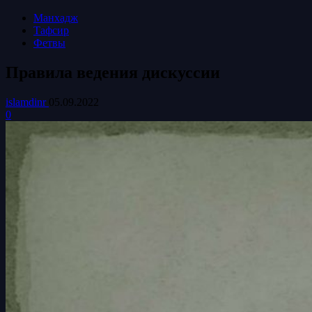
Манхадж
Тафсир
Фетвы
Правила ведения дискуссии
islamdinr
05.09.2022
0