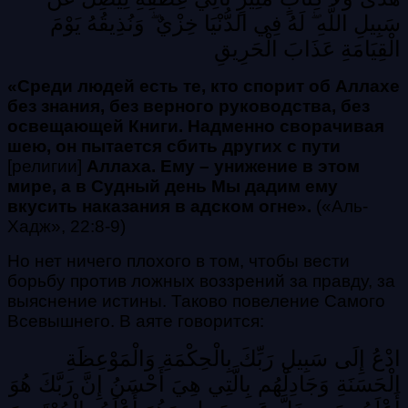
سَبِيلِ اللَّهِ ۖ لَهُ فِي الدُّنْيَا خِزْيٌ ۖ وَنُذِيقُهُ يَوْمَ
الْقِيَامَةِ عَذَابَ الْحَرِيقِ
«Среди людей есть те, кто спорит об Аллахе
без знания, без верного руководства, без
освещающей Книги. Надменно сворачивая
шею, он пытается сбить других с пути
[религии]
Аллаха. Ему – унижение в этом
мире, а в Судный день Мы дадим ему
вкусить наказания в адском огне».
(
«Аль-
Хадж», 22:8-9)
Но нет ничего плохого в том, чтобы вести
борьбу против ложных воззрений за правду, за
выяснение истины. Таково повеление Самого
Всевышнего. В аяте говорится:
ادْعُ إِلَى سَبِيلِ رَبِّكَ بِالْحِكْمَةِ وَالْمَوْعِظَةِ
الْحَسَنَةِ وَجَادِلْهُم بِالَّتِي هِيَ أَحْسَنُ إِنَّ رَبَّكَ هُوَ