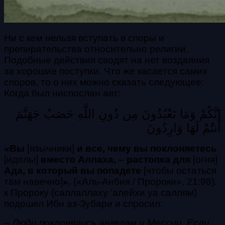
Ни с кем нельзя вступать в споры и
препирательства относительно религии.
Подобные действия сводят на нет воздаяния
за хорошие поступки. Что же касается самих
споров, то о них можно сказать следующее:
Когда был ниспослан аят:
إِنَّكُمْ وَمَا تَعْبُدُونَ مِن دُونِ اللَّهِ حَصَبُ جَهَنَّمَ
أَنتُمْ لَهَا وَارِدُونَ
«Вы
[язычники]
и все, чему вы поклоняетесь
[идолы]
вместо Аллаха, – растопка для
[огня]
Ада, в который вы попадете
[чтобы остаться
там навечно]
».
(«Аль-Анбия / Пророки», 21:98),
к
Пророку (саллаллаху ‘алейхи уа саллям)
подошел Ибн аз-Зубари и спросил:
– Люди поклонялись ангелам и Мессии. Если