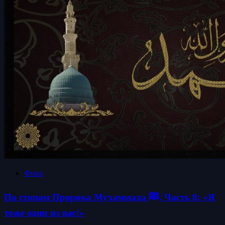
Фикх
По стопам Пророка Мухаммада ﷺ. Часть 8: «Я
тоже один из вас!»