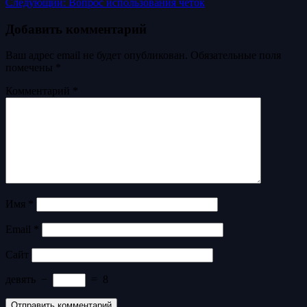
Следующий:
Вопрос использования четок
Добавить комментарий
Ваш адрес email не будет опубликован.
Обязательные поля
помечены
*
Комментарий
*
Имя
*
Email
*
Сайт
девять
−
=
8