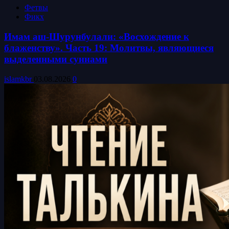
Фетвы
Фикх
Имам аш-Шурунбулали: «Восхождение к
блаженству». Часть 19: Молитвы, являющиеся
выделенными суннами
islamkbr
03.08.2026
0