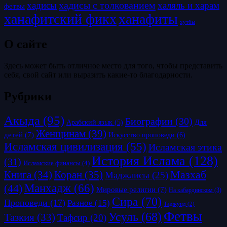
хадисы с толкованием
хадисы
халяль и харам
фетвы
ханафитский фикх
ханафиты
хутбы
О сайте
Здесь может быть отличное место для того, чтобы представить
себя, свой сайт или выразить какие-то благодарности.
Рубрики
Акыда
(95)
Биографии
(30)
Для
Арабский язык
(5)
Женщинам
(39)
детей
(7)
Искусство проповеди
(6)
Исламская цивилизация
(55)
Исламская этика
История Ислама
(128)
(31)
Исламские финансы
(4)
Коран
(35)
Мазхаб
Книга
(34)
Маджлисы
(25)
Манхадж
(66)
(44)
Мировые религии
(7)
На кабардинском
(3)
Сира
(70)
Проповеди
(17)
Разное
(15)
Таджуид
(2)
Фетвы
Усуль
(68)
Тазкия
(33)
Тафсир
(20)