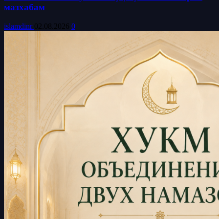
мазхабам
islamdinr
02.08.2026
0