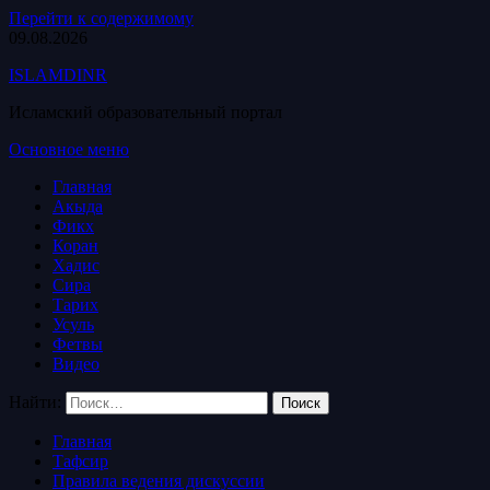
Перейти к содержимому
09.08.2026
ISLAMDINR
Исламский образовательный портал
Основное меню
Главная
Акыда
Фикх
Коран
Хадис
Сира
Тарих
Усуль
Фетвы
Видео
Найти:
Главная
Тафсир
Правила ведения дискуссии