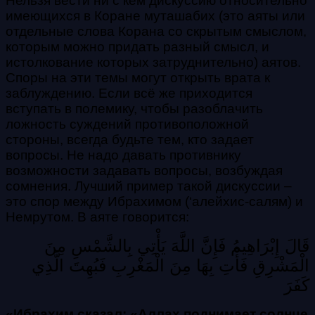
Нельзя вести ни с кем дискуссию относительно
имеющихся в Коране
муташабих (это аяты или
отдельные слова Корана со скрытым смыслом,
которым можно придать разный смысл, и
истолкование которых затруднительно)
аятов.
Споры на эти темы могут открыть врата к
заблуждению. Если всё же приходится
вступать в полемику, чтобы разоблачить
ложность суждений противоположной
стороны, всегда будьте тем, кто задает
вопросы. Не надо давать противнику
возможности задавать вопросы, возбуждая
сомнения. Лучший пример такой дискуссии –
это спор между Ибрахимом (‘алейхис-салям) и
Немрутом. В аяте говорится:
قَالَ إِبْرَاهِيمُ فَإِنَّ اللَّهَ يَأْتِي بِالشَّمْسِ مِنَ
الْمَشْرِقِ فَأْتِ بِهَا مِنَ الْمَغْرِبِ فَبُهِتَ الَّذِي
كَفَرَ
«Ибрахим сказал: «Аллах поднимает солнце