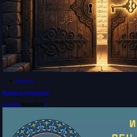
Таджуид
Ключ к таджуиду
islamdinr
06.08.2026
0