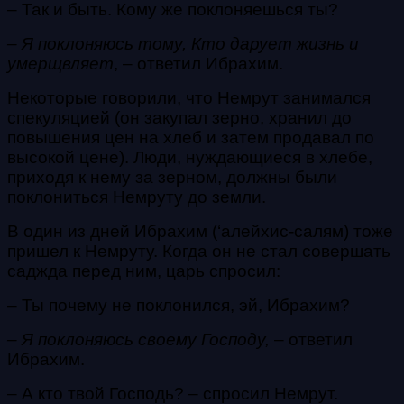
– Так и быть. Кому же поклоняешься ты?
– Я поклоняюсь тому, Кто дарует жизнь и
умерщвляет
, – ответил Ибрахим.
Некоторые говорили, что Немрут занимался
спекуляцией (он закупал зерно, хранил до
повышения цен на хлеб и затем продавал по
высокой цене). Люди, нуждающиеся в хлебе,
приходя к нему за зерном, должны были
поклониться Немруту до земли.
В один из дней Ибрахим (‘алейхис-салям) тоже
пришел к Немруту. Когда он не стал совершать
саджда перед ним, царь спросил:
– Ты почему не поклонился, эй, Ибрахим?
– Я поклоняюсь своему Господу,
– ответил
Ибрахим.
– А кто твой Господь? – спросил Немрут.