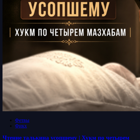
Фетвы
Фикх
Чтение талькина усопшему | Хукм по четырем