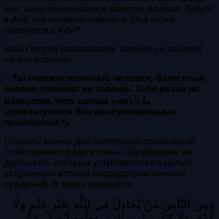
все, кому поклоняются вместо Аллаха, будут
в Аду, то неужели ангелы и ‘Иса тоже
окажутся в Аду?
Наш Пророк (саллаллаху ‘алейхи уа саллям)
на это ответил:
–
Ты невежественный человек, даже язык
своего племени не знаешь. Тебе разве не
известно, что связка «ма»
َما
используется для неодушевленных
предметов?»
Спорить можно для выявления правильной
точки зрения, ради истины. Запрещены же
дискуссии, которые устраиваются с целью
устранения истины посредством ложных
суждений. В аятах говорится:
وَمِنَ النَّاسِ مَنْ يُجَادِلُ فِي اللَّهِ بِغَيْرِ عِلْمٍ وَلَا
هُدًى وَلَا كِتَابٍ مُنِيرٍ
ثَانِيَ عِطْفِهِ لِيُضِلَّ عَنْ