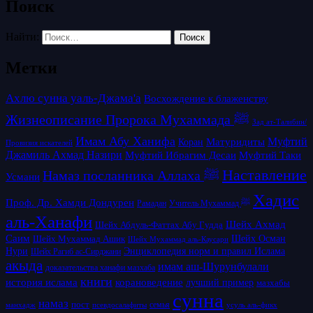
Поиск
Найти:
Метки
Ахлю сунна уаль-Джама'а
Восхождение к блаженству
Жизнеописание Пророка Мухаммада ﷺ
Зад ат-Талибин/
Имам Абу Ханифа
Матуридиты
Муфтий
Коран
Провизия искателей
Джамиль Ахмад Назири
Муфтий Таки
Муфтий Ибрагим Десаи
Наставление
Намаз посланника Аллаха ﷺ
Усмани
Хадис
Проф. Др. Хамди Дондурен
Рамадан
Учитель Мухаммад ﷺ
аль-Ханафи
Шейх Ахмад
Шейх Абдуль-Фаттах Абу Гудда
Саим
Шейх Осман
Шейх Мухаммад Ашик
Шейх Мухаммад аль-Каусари
Нури
Энциклопедия норм и правил Ислама
Шейх Рагиб ас-Сирджани
акыда
имам аш-Шурунбулали
доказательства ханафи мазхаба
книги
история ислама
корановедение
лучший пример
мазхабы
сунна
намаз
пост
псевдосалафиты
семья
усуль аль-фикх
манхадж