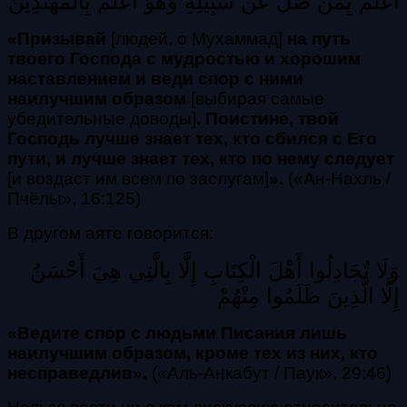
أَعْلَمُ بِمَن ضَلَّ عَن سَبِيلِهِ وَهُوَ أَعْلَمُ بِالْمُهْتَدِينَ
«Призывай
[людей, о Мухаммад]
на путь
твоего Господа с мудростью и хорошим
наставлением и веди спор с ними
наилучшим образом
[выбирая самые
убедительные доводы]
.
Поистине, твой
Господь лучше знает тех, кто сбился с Его
пути, и лучше знает тех, кто по нему следует
[и воздаст им всем по заслугам]
».
(«Ан-Нахль /
Пчёлы», 16:125)
В другом аяте говорится:
وَلَا تُجَادِلُوا أَهْلَ الْكِتَابِ إِلَّا بِالَّتِي هِيَ أَحْسَنُ
إِلَّا الَّذِينَ ظَلَمُوا مِنْهُمْ
«Ведите спор с людьми Писания лишь
наилучшим образом, кроме тех из них, кто
несправедлив».
(
«Аль-Анкабут / Паук», 29:46)