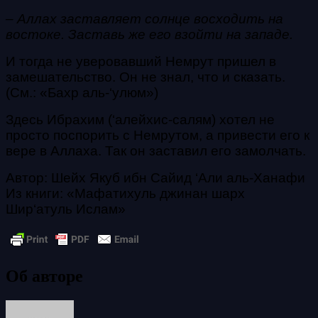
– Аллах заставляет солнце восходить на
востоке. Заставь же его взойти на западе.
И тогда не уверовавший Немрут пришел в
замешательство. Он не знал, что и сказать.
(См.: «Бахр аль-‘улюм»)
Здесь Ибрахим (‘алейхис-салям) хотел не
просто поспорить с Немрутом, а привести его к
вере в Аллаха. Так он заставил его замолчать.
Автор: Шейх Якуб ибн Сайид ‘Али аль-Ханафи
Из книги: «
Мафатихуль джинан шарх
Шир‘атуль Ислам»
Об авторе