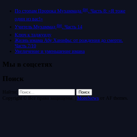
По стопам Пророка Мухаммада ﷺ. Часть 8: «Я тоже
один из вас!»
Учитель Мухаммад ﷺ. Часть 14
Ключ к таджуиду
Жизнь имама Абу Ханифы: от рождения до смерти.
Часть 7/10
Увеличение и уменьшение имана
Мы в соцсетях
Поиск
Найти:
Copyright © Все права защищены.
|
MoreNews
от AF themes.