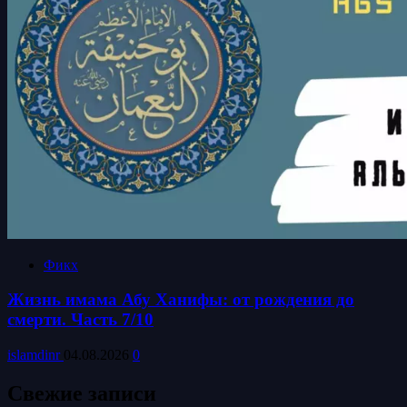
Фикх
Жизнь имама Абу Ханифы: от рождения до
смерти. Часть 7/10
islamdinr
04.08.2026
0
Свежие записи