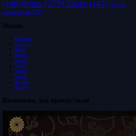
Фикх
(279)
(149)
Хадис
(147)
‘Улум
аль-Кур’ан
(27)
Меню
Главная
Акыда
Фикх
Коран
Хадис
Сира
Тарих
Усуль
Фетвы
Видео
Возможно, вы пропустили