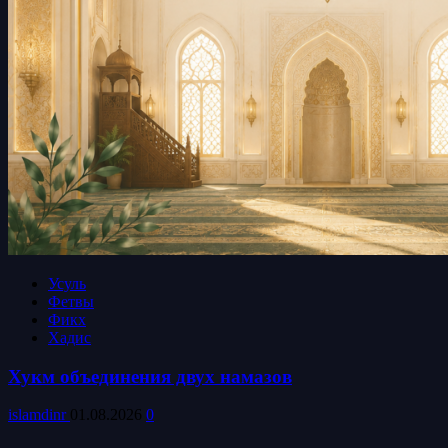
Усуль
Фетвы
Фикх
Хадис
Хукм объединения двух намазов
islamdinr
01.08.2026
0