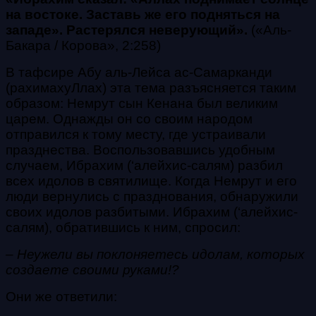
на востоке. Заставь же его подняться на
западе». Растерялся неверующий».
(
«Аль-
Бакара / Корова», 2:258)
В тафсире Абу аль-Лейса ас-Самарканди
(рахимахуЛлах) эта тема разъясняется таким
образом: Немрут сын Кенана был великим
царем. Однажды он со своим народом
отправился к тому месту, где устраивали
празднества. Воспользовавшись удобным
случаем, Ибрахим (‘алейхис-салям) разбил
всех идолов в святилище. Когда Немрут и его
люди вернулись с празднования, обнаружили
своих идолов разбитыми. Ибрахим (‘алейхис-
салям), обратившись к ним, спросил:
– Неужели вы поклоняетесь идолам, которых
создаете своими руками!?
Они же ответили: