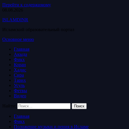
Перейти к содержимому
08.08.2026
ISLAMDINR
Исламский образовательный портал
Основное меню
Главная
Акыда
Фикх
Коран
Хадис
Сира
Тарих
Усуль
Фетвы
Видео
Найти:
Главная
Фикх
Положение музыки и пения в Исламе