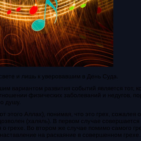
свете и лишь к уверовавшим в День Суда.
им вариантом развития событий является тот, ко
тношении физических заболеваний и недугов, по
о душу.
от этого Аллах), понимая, что это грех, сожалея 
дозволен (халяль). В первом случае совершается 
 о грехе. Во втором же случае помимо самого гр
наставление на раскаяние в совершенном грехе. 