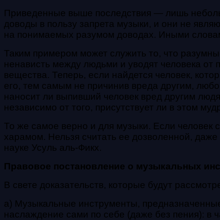
Приведенные выше последствия — лишь небольша
доводы в пользу запрета музыки, и они не явл
на понимаемых разумом доводах. Иными словами
Таким примером может служить то, что разумные
ненависть между людьми и уводят человека от 
вещества. Теперь, если найдется человек, которы
его, тем самым не причинив вреда другим, любой
наносит ли выпивший человек вред другим людям
независимо от того, присутствует ли в этом мудр
То же самое верно и для музыки. Если человек 
харамом. Нельзя считать ее дозволенной, даже 
науке Усуль аль-Фикх.
Правовое постановление о музыкальных инс
В свете доказательств, которые будут рассмот
а) Музыкальные инструменты, предназначенные
наслаждение сами по себе (даже без пения): в 