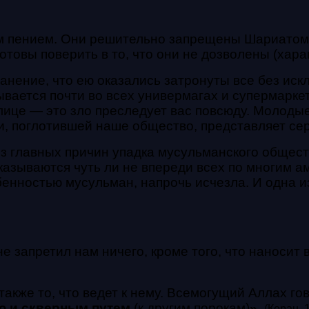
м пением. Они решительно запрещены Шариатом, 
отовы поверить в то, что они не дозволены (хара
нение, что ею оказались затронуты все без иск
ается почти во всех универмагах и супермаркета
лице — это зло преследует вас повсюду. Молоды
, поглотившей наше общество, представляет сер
из главных причин упадка мусульманского общес
казываются чуть ли не впереди всех по многим 
обенностью мусульман, напрочь исчезла. И одна 
е запретил нам ничего, кроме того, что наносит
акже то, что ведет к нему. Всемогущий Аллах го
ю и скверным путем
(к другим порокам)
».
(Коран, 