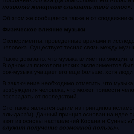
Посланник Аллаха (да благословит его Аллах и 
позволяй женщинам слышать твой голос».
Об этом же сообщается также и от сподвижника
Физическое влияние музыки
Эксперименты, проведенные врачами и исследов
человека. Существует тесная связь между музы
Также доказано, что музыка влияет на эмоции, 
В одном из психологических экспериментов был
рок-музыка учащает его еще больше, хотя люди 
В заключение необходимо отметить, что музыка
возбуждения человека, что может привести чел
пострадать от последствий.
Это также является одним из принципов исламс
аль-дара’и).
Данный принцип основан на идее пр
взят из основы наставлений Корана и Сунны:
«
служит получение возможной пользы».