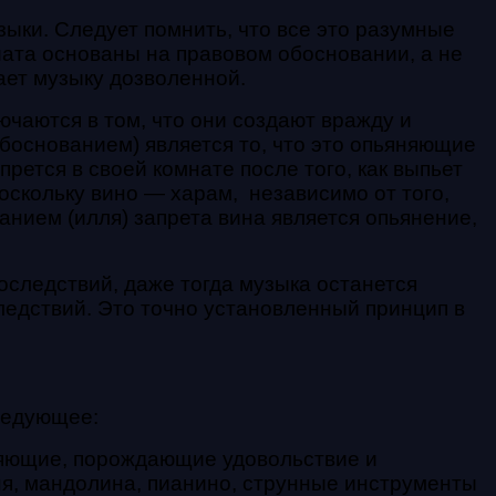
ыки. Следует помнить, что все это разумные
иата основаны на правовом обосновании, а не
ает музыку дозволенной.
ючаются в том, что они создают вражду и
боснованием) является то, что это опьяняющие
апрется в своей комнате после того, как выпьет
поскольку вино — харам, независимо от того,
анием (илля) запрета вина является опьянение,
оследствий, даже тогда музыка останется
следствий. Это точно установленный принцип в
ледующее:
няющие, порождающие удовольствие и
тня, мандолина, пианино, струнные инструменты