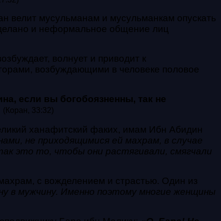
ран велит мусульманам и мусульманкам опускать
сделано и неформальное общение лиц
озбуждает, волнует и приводит к
кторами, возбуждающими в человеке половое
на, если вы богобоязненны, так не
.
(Коран, 33:32)
еликий ханафитский факих, имам Ибн Абидин
ми, не приходящимися ей махрам, в случае
 так это то, чтобы они растягивали, смягчали
ахрам, с вожделением и страстью. Один из
ну в мужчину. Именно поэтому многие женщины