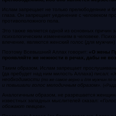
Ислам запрещает не только прелюбодеяние и блу
глаза. Он запрещает уединение с человеком п
противоположного пола.
Это также является одной из основных причин за
психологическим изменениям в человеке. Псих
влечение, являются женский голос (для мужчин)
Поэтому Всевышний Аллах говорит:
«О жены Пр
проявляйте же нежности в речах, дабы не воз
Таким образом, Ислам запрещает прослушивани
(да пребудет над ним милость Аллаха) писал:
«Ж
необходимости
(то же самое верно и для мужчин по
и повышали голос мелодичным образом».
(«Радд
Аналогичным образом, не разрешается женщина
известных западных мыслителей сказал:
«Голос
обожают певцов».