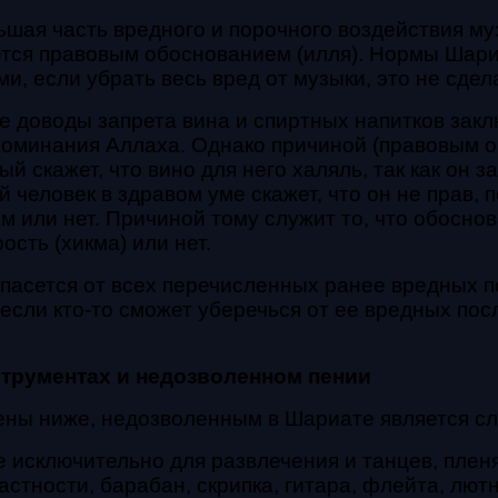
я часть вредного и порочного воздействия муз
яются правовым обоснованием (илля). Нормы Шар
, если убрать весь вред от музыки, это не сдел
 доводы запрета вина и спиртных напитков закл
поминания Аллаха. Однако причиной (правовым о
й скажет, что вино для него халяль, так как он з
 человек в здравом уме скажет, что он не прав, 
 или нет. Причиной тому служит то, что обоснов
ость (хикма) или нет.
спасется от всех перечисленных ранее вредных п
если кто-то сможет уберечься от ее вредных по
трументах и недозволенном пении
рены ниже, недозволенным в Шариате является с
 исключительно для развлечения и танцев, пле
частности, барабан, скрипка, гитара, флейта, лю