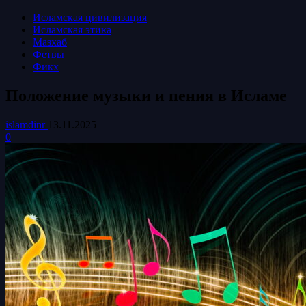
Исламская цивилизация
Исламская этика
Мазхаб
Фетвы
Фикх
Положение музыки и пения в Исламе
islamdinr
13.11.2025
0