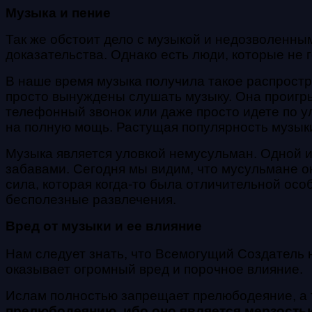
Музыка и пение
Так же обстоит дело с музыкой и недозволенны
доказательства. Однако есть люди, которые не г
В наше время музыка получила такое распростра
просто вынуждены слушать музыку. Она проигрыв
телефонный звонок или даже просто идете по у
на полную мощь. Растущая популярность музыки
Музыка является уловкой немусульман. Одной 
забавами. Сегодня мы видим, что мусульмане о
сила, которая когда-то была отличительной ос
бесполезные развлечения.
Вред от музыки и ее влияние
Нам следует знать, что Всемогущий Создатель н
оказывает огромный вред и порочное влияние.
Ислам полностью запрещает прелюбодеяние, а т
прелюбодеянию, ибо оно является мерзость