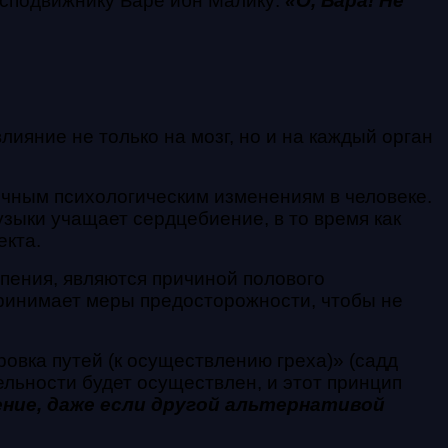
л сподвижнику Баре ибн Малику:
«О, Бара! Не
ияние не только на мозг, но и на каждый орган
личным психологическим изменениям в человеке.
зыки учащает сердцебиение, в то время как
екта.
пения, являются причиной полового
принимает меры предосторожности, чтобы не
овка путей (к осуществлению греха)» (садд
ельности будет осуществлен, и этот принцип
ие, даже если другой альтернативой