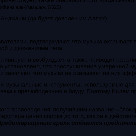
приветствует) также опасался этого, когда сказа
(«Канз аль-Уммаль», 7/322)
 Анджаши (да будет доволен им Аллах).
ателями, подтверждают, что музыка оказывает вл
кой и движениями тела.
активирует и возбуждает, а также приводит к раз
о установлено, что прослушивание умеренной му
и заявляют, что музыка не оказывает на них эфф
 и музыкальные инструменты, используемые для 
овека к прелюбодеянию и блуду. Поэтому Ислам 
кого правоведения, получившим название «блокир
едотвращения порока до того, как он в действит
Предотвращению греха отдается предпочтен