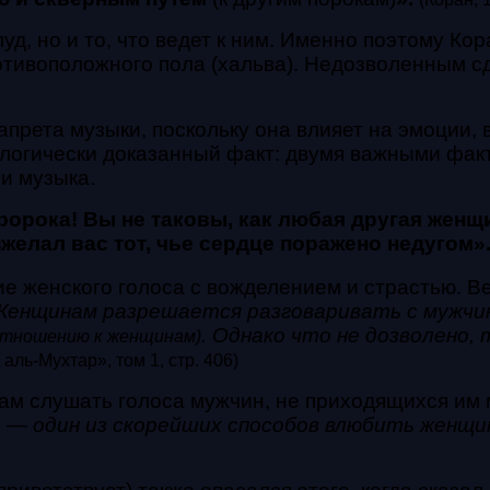
д, но и то, что ведет к ним. Именно поэтому Ко
ротивоположного пола (хальва). Недозволенным 
прета музыки, поскольку она влияет на эмоции, в
ологически доказанный факт: двумя важными фа
 и музыка.
орока! Вы не таковы, как любая другая женщи
желал вас тот, чье сердце поражено недугом»
е женского голоса с вожделением и страстью. В
енщинам разрешается разговаривать с мужчина
. Однако что не дозволено,
 отношению к женщинам)
 аль-Мухтар», том 1, стр. 406)
м слушать голоса мужчин, не приходящихся им м
 — один из скорейших способов влюбить женщи