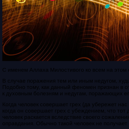
С именем Аллаха Милостивого ко всем на этом 
В случае поражения тем или иным недугом, худш
Подобно тому, как данный феномен признан в о
к духовным болезням и недугам, поражающих ег
Когда человек совершает грех (да убережет нас 
когда он совершает грех с убеждением, что тот 
человек раскается вследствие своего сожаления
оправдания. Обычно такой человек не получает 