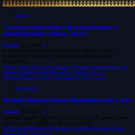
Акыда
Исламское вероучение. На основе Корана и
мнений великих учёных. Часть 7
islamkbr
03.01.2018
0
II. Столпы Веры А. Божественность 1. Вера в Аллаха а.
Необходимость веры в Аллаха История человечества
показывает...
Читать далее
Прочитать больше о Исламское вероучение. На
основе Корана и мнений великих учёных. Часть 7
Муфтий Ибрагим Десаи: Прививайте себе Сунну
Маджлисы
Муфтий Ибрагим Десаи: Прививайте себе Сунну
islamkbr
03.01.2018
0
:نحمده ونصلي على رسوله الكريم أما بعد أَعُوذُ بِاللَّهِ مِنَ الشَّيْطَانِ
الرَّجِيمِ بِسْمِ ٱللَّـهِ ٱلرَّحْمَـٰنِ ٱلرَّحِيمِ لَّقَدْ كَانَ...
Читать далее
Прочитать больше о Муфтий Ибрагим Десаи:
Прививайте себе Сунну