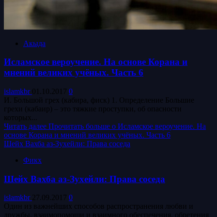
Акыда
Исламское вероучение. На основе Корана и
мнений великих учёных. Часть 6
islamkbr
01.10.2017
0
И. Большой грех (кабира, фиск) 1. Определение Большие
грехи (кабаир) – это тяжкие проступки, об опасности
которых...
Читать далее
Прочитать больше о Исламское вероучение. На
основе Корана и мнений великих учёных. Часть 6
Шейх Вахба аз-Зухейли: Права соседа
Фикх
Шейх Вахба аз-Зухейли: Права соседа
islamkbr
27.09.2017
0
Один из важнейших способов распространения любви и
дружбы, взаимопомощи и взаимного обеспечения, обретения