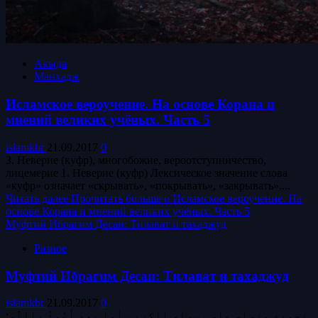
Акыда
Манхадж
Исламское вероучение. На основе Корана и
мнений великих учёных. Часть 5
islamkbr
21.09.2017
0
З. Неверие (куфр), многобожие, вероотступничество,
лицемерие 1. Неверие (куфр) Лексическое значение слова
«куфр» означает «скрывать», «покрывать», «закрывать»....
Читать далее
Прочитать больше о Исламское вероучение. На
основе Корана и мнений великих учёных. Часть 5
Муфтий Ибрагим Десаи: Тилават и тахаджуд
Разное
Муфтий Ибрагим Десаи: Тилават и тахаджуд
islamkbr
21.09.2017
0
:نحمده ونصلي على رسوله الكريم أما بعد أَعُوذُ بِاللَّهِ