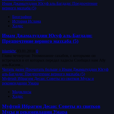
Имам Джамалуддин Юсуф аль-Багдади: Предпочтение
верного мазхаба (5)
Биографии
История Ислама
Хадис
Имам Джамалуддин Юсуф аль-Багдади:
Предпочтение верного мазхаба (5)
islamkbr
03.01.2018
0
Глава четвертая: Упоминание сахабов, с которыми он
встречался и от которых передал хадисы Сообщил нам Абу
аль-Касим...
Читать далее
Прочитать больше о Имам Джамалуддин Юсуф
аль-Багдади: Предпочтение верного мазхаба (5)
Муфтий Ибрагим Десаи: Советы из свитков Мусы и
рекомендации Умара
Маджлисы
Хадис
Муфтий Ибрагим Десаи: Советы из свитков
Мусы и рекомендации Умара