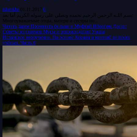
islamkbr
01.11.2017
0
بسم اللـه الرحمن الرحيم نحمده ونصلي على رسوله الكريم أما بعد:
Многоуважаемые отцы, матери и сестры по...
Читать далее
Прочитать больше о Муфтий Ибрагим Десаи:
Советы из свитков Мусы и рекомендации Умара
Исламское вероучение. На основе Корана и мнений великих
учёных. Часть 6