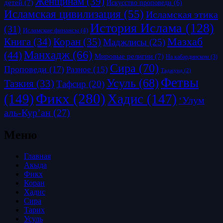
Женщинам
(39)
детей
(7)
Искусство проповеди
(6)
Исламская цивилизация
(55)
Исламская этика
История Ислама
(128)
(31)
Исламские финансы
(4)
Коран
(35)
Мазхаб
Книга
(34)
Маджлисы
(25)
Манхадж
(66)
(44)
Мировые религии
(7)
На кабардинском
(3)
Сира
(70)
Проповеди
(17)
Разное
(15)
Таджуид
(2)
Фетвы
Усуль
(68)
Тазкия
(33)
Тафсир
(20)
Фикх
(280)
(149)
Хадис
(147)
‘Улум
аль-Кур’ан
(27)
Меню
Главная
Акыда
Фикх
Коран
Хадис
Сира
Тарих
Усуль