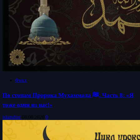
Фикх
По стопам Пророка Мухаммада ﷺ. Часть 8: «Я
тоже один из вас!»
islamdinr
08.08.2026
0