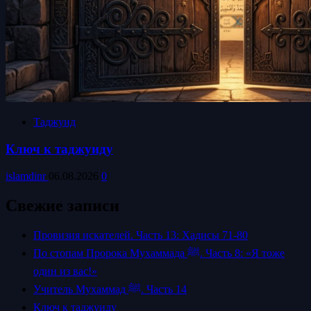
Таджуид
Ключ к таджуиду
islamdinr
06.08.2026
0
Свежие записи
Провизия искателей. Часть 13: Хадисы 71-80
По стопам Пророка Мухаммада ﷺ. Часть 8: «Я тоже
один из вас!»
Учитель Мухаммад ﷺ. Часть 14
Ключ к таджуиду