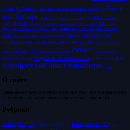
Хадис
Проф. Др. Хамди Дондурен
Рамадан
Учитель Мухаммад ﷺ
аль-Ханафи
Шейх Ахмад
Шейх Абдуль-Фаттах Абу Гудда
Саим
Шейх Осман
Шейх Мухаммад Ашик
Шейх Мухаммад аль-Каусари
Нури
Энциклопедия норм и правил Ислама
Шейх Рагиб ас-Сирджани
акыда
имам аш-Шурунбулали
доказательства ханафи мазхаба
книги
история ислама
корановедение
лучший пример
мазхабы
сунна
намаз
пост
псевдосалафиты
семья
усуль аль-фикх
манхадж
хадисы с толкованием
хадисы
халяль и харам
фетвы
ханафитский фикх
ханафиты
хутбы
О сайте
Здесь может быть отличное место для того, чтобы представить
себя, свой сайт или выразить какие-то благодарности.
Рубрики
Акыда
(95)
Биографии
(30)
Для
Арабский язык
(5)