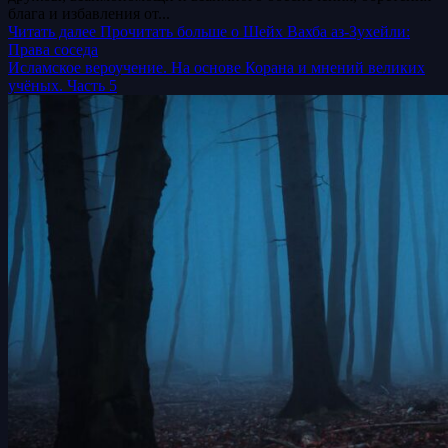
блага и избавления от...
Читать далее
Прочитать больше о Шейх Вахба аз-Зухейли:
Права соседа
Исламское вероучение. На основе Корана и мнений великих
учёных. Часть 5