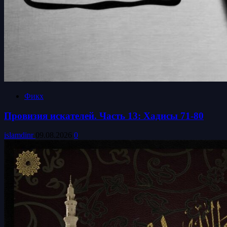
Фикх
Провизия искателей. Часть 13: Хадисы 71-80
islamdinr
09.08.2026
0