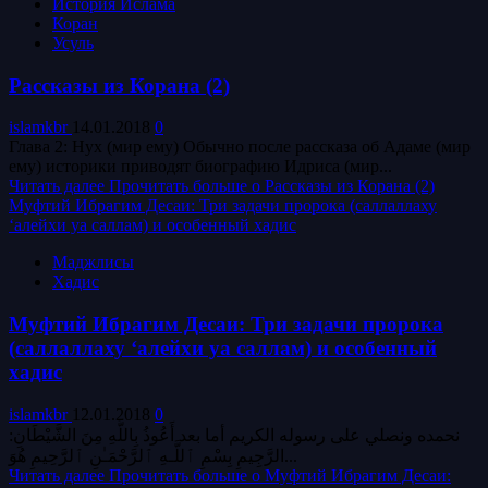
История Ислама
Коран
Усуль
Рассказы из Корана (2)
islamkbr
14.01.2018
0
Глава 2: Нух (мир ему) Обычно после рассказа об Адаме (мир
ему) историки приводят биографию Идриса (мир...
Читать далее
Прочитать больше о Рассказы из Корана (2)
Муфтий Ибрагим Десаи: Три задачи пророка (саллаллаху
‘алейхи уа саллам) и особенный хадис
Маджлисы
Хадис
Муфтий Ибрагим Десаи: Три задачи пророка
(саллаллаху ‘алейхи уа саллам) и особенный
хадис
islamkbr
12.01.2018
0
:نحمده ونصلي على رسوله الكريم أما بعد أَعُوذُ بِاللَّهِ مِنَ الشَّيْطَانِ
الرَّجِيمِ بِسْمِ ٱللَّـهِ ٱلرَّحْمَـٰنِ ٱلرَّحِيمِ هُوَ...
Читать далее
Прочитать больше о Муфтий Ибрагим Десаи: