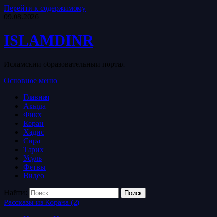
Перейти к содержимому
09.08.2026
ISLAMDINR
Исламский образовательный портал
Основное меню
Главная
Акыда
Фикх
Коран
Хадис
Сира
Тарих
Усуль
Фетвы
Видео
Найти:
Рассказы из Корана (2)