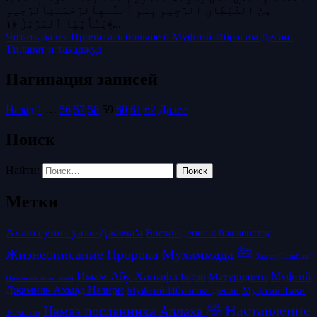
مِنَ الشَّيْطَانِ الرَّجِيمِ بِسْمِ ٱللَّـهِٱلرَّحْمَـٰنِٱلرَّحِيمِ
يَـٰٓأَيُّهَا ٱلْمُزَّمِّلُ ﴿١﴾...
Читать далее
Прочитать больше о Муфтий Ибрагим Десаи:
Тилават и тахаджуд
Пагинация записей
Назад
1
…
56
57
58
59
60
61
62
Далее
Поиск
Найти:
Метки
Ахлю сунна уаль-Джама'а
Восхождение к блаженству
Жизнеописание Пророка Мухаммада ﷺ
Зад ат-Талибин/
Имам Абу Ханифа
Матуридиты
Муфтий
Коран
Провизия искателей
Джамиль Ахмад Назири
Муфтий Таки
Муфтий Ибрагим Десаи
Наставление
Намаз посланника Аллаха ﷺ
Усмани