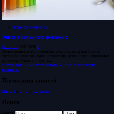
Исламские финансы
Этика в исламских финансах
islamdinr
19.07.2026
0
Ислам является полноценным руководством для жизни,
уделяя большое внимание этическим ценностям и моральным
аспектам. Аллах говорит в...
Читать далее
Прочитать больше о Этика в исламских
финансах
Пагинация записей
Назад
1
2
3
4
5
…
62
Далее
Поиск
Найти: