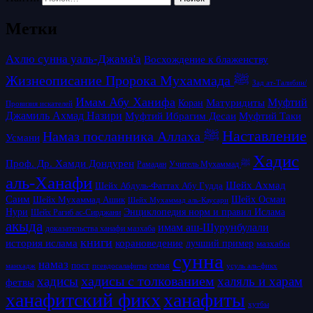
Метки
Ахлю сунна уаль-Джама'а
Восхождение к блаженству
Жизнеописание Пророка Мухаммада ﷺ
Зад ат-Талибин/
Имам Абу Ханифа
Матуридиты
Муфтий
Коран
Провизия искателей
Джамиль Ахмад Назири
Муфтий Таки
Муфтий Ибрагим Десаи
Наставление
Намаз посланника Аллаха ﷺ
Усмани
Хадис
Проф. Др. Хамди Дондурен
Рамадан
Учитель Мухаммад ﷺ
аль-Ханафи
Шейх Ахмад
Шейх Абдуль-Фаттах Абу Гудда
Саим
Шейх Осман
Шейх Мухаммад Ашик
Шейх Мухаммад аль-Каусари
Нури
Энциклопедия норм и правил Ислама
Шейх Рагиб ас-Сирджани
акыда
имам аш-Шурунбулали
доказательства ханафи мазхаба
книги
история ислама
корановедение
лучший пример
мазхабы
сунна
намаз
пост
псевдосалафиты
семья
усуль аль-фикх
манхадж
хадисы с толкованием
хадисы
халяль и харам
фетвы
ханафитский фикх
ханафиты
хутбы