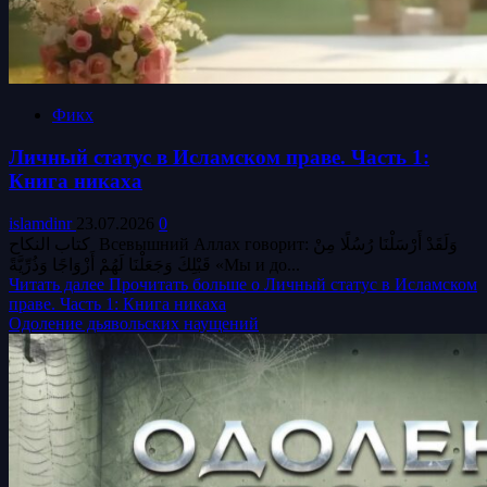
Фикх
Личный статус в Исламском праве. Часть 1:
Книга никаха
islamdinr
23.07.2026
0
النكاح‎ كتاب‎ Всевышний Аллах говорит: وَلَقَدْ أَرْسَلْنَا رُسُلًا مِنْ
قَبْلِكَ وَجَعَلْنَا لَهُمْ أَزْوَاجًا وَذُرِّيَّةً «Мы и до...
Читать далее
Прочитать больше о Личный статус в Исламском
праве. Часть 1: Книга никаха
Одоление дьявольских наущений