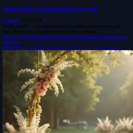
Дозволенные заклинания и амулеты
islamdinr
23.07.2026
0
Рукйа الرقية — это заклинание, читаемое на человека для
того, чтобы он исцелился от болезни, а также...
Читать далее
Прочитать больше о Дозволенные заклинания и
амулеты
Личный статус в Исламском праве. Часть 1: Книга никаха