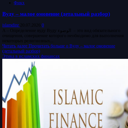
Фикх
Вуду – малое омовение (детальный разбор)
islamdinr
20.07.2026
0
A – Определение вуду Вуду الوضوء‎ – это вид обязательного
очищения, совершение которого необходимо для выполнения
некоторых религиозных...
Читать далее
Прочитать больше о Вуду – малое омовение
(детальный разбор)
Этика в исламских финансах