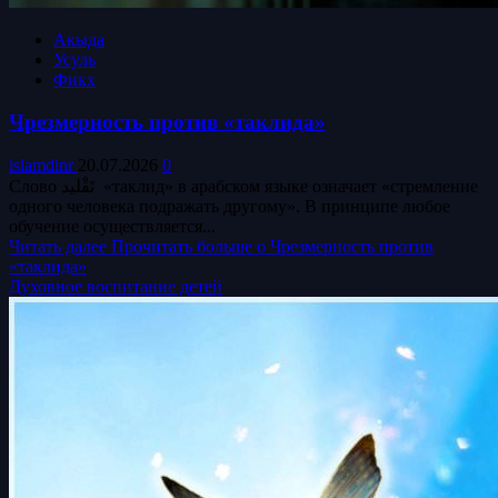
Акыда
Усуль
Фикх
Чрезмерность против «таклида»
islamdinr
20.07.2026
0
Слово تَقْليد‎ «таклид» в арабском языке означает «стремление
одного человека подражать другому». В принципе любое
обучение осуществляется...
Читать далее
Прочитать больше о Чрезмерность против
«таклида»
Духовное воспитание детей