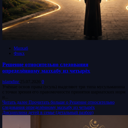
Мазхаб
Фикх
Решение относительно следования
определённому мазхабу из четырёх
islamdinr
25.07.2026
0
Учёные основ права (усуль) выделяют три типа мусульманина
с точки зрения его правомочности принятия шариатских норм
и...
Читать далее
Прочитать больше о Решение относительно
следования определённому мазхабу из четырёх
Дисциплина детей в семье (детальный разбор)