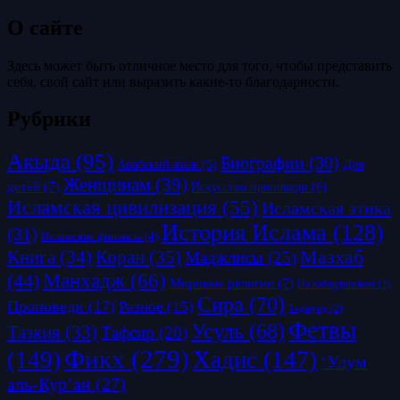
О сайте
Здесь может быть отличное место для того, чтобы представить
себя, свой сайт или выразить какие-то благодарности.
Рубрики
Акыда
(95)
Биографии
(30)
Для
Арабский язык
(5)
Женщинам
(39)
детей
(7)
Искусство проповеди
(6)
Исламская цивилизация
(55)
Исламская этика
История Ислама
(128)
(31)
Исламские финансы
(4)
Коран
(35)
Мазхаб
Книга
(34)
Маджлисы
(25)
Манхадж
(66)
(44)
Мировые религии
(7)
На кабардинском
(3)
Сира
(70)
Проповеди
(17)
Разное
(15)
Таджуид
(2)
Фетвы
Усуль
(68)
Тазкия
(33)
Тафсир
(20)
Фикх
(279)
(149)
Хадис
(147)
‘Улум
аль-Кур’ан
(27)