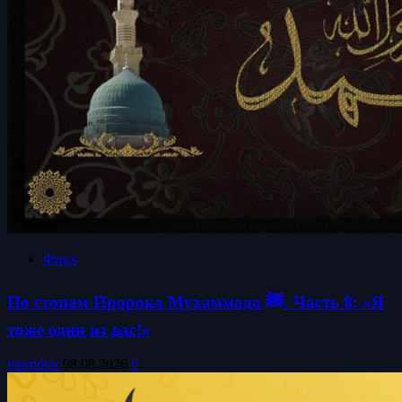
Фикх
По стопам Пророка Мухаммада ﷺ. Часть 8: «Я
тоже один из вас!»
islamdinr
08.08.2026
0