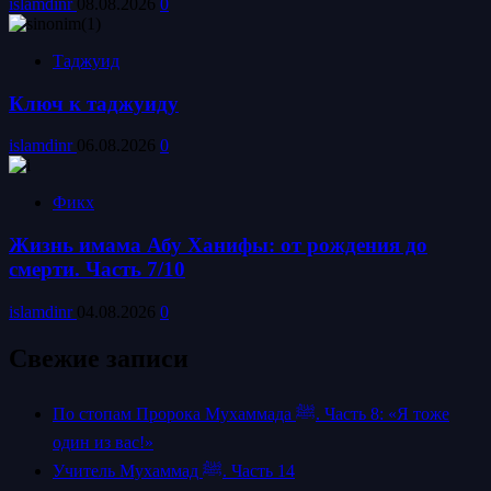
islamdinr
08.08.2026
0
Таджуид
Ключ к таджуиду
islamdinr
06.08.2026
0
Фикх
Жизнь имама Абу Ханифы: от рождения до
смерти. Часть 7/10
islamdinr
04.08.2026
0
Свежие записи
По стопам Пророка Мухаммада ﷺ. Часть 8: «Я тоже
один из вас!»
Учитель Мухаммад ﷺ. Часть 14