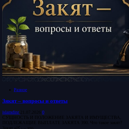
Разное
Зякят – вопросы и ответы
islamdinr
21.07.2026
0
СУЩНОСТЬ И ПОЛОЖЕНИЕ ЗАКЯТА И ИМУЩЕСТВА,
ПОДЛЕЖАЩИЕ ВЫПЛАТЕ ЗАКЯТА 390. Что такое закят?
Закят زكاة‎ – это...