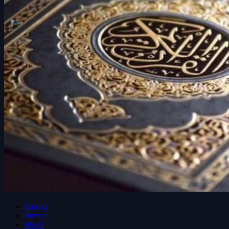
Акыда
Фетвы
Фикх