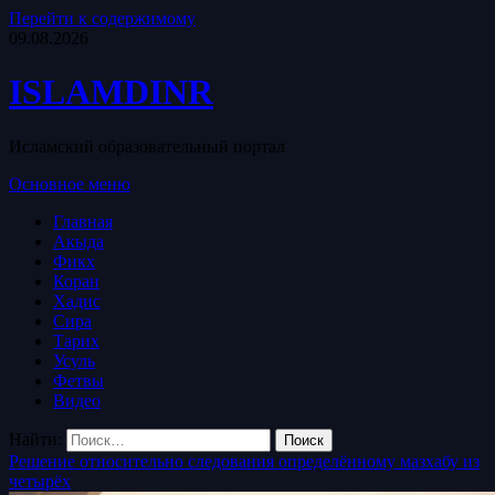
Перейти к содержимому
09.08.2026
ISLAMDINR
Исламский образовательный портал
Основное меню
Главная
Акыда
Фикх
Коран
Хадис
Сира
Тарих
Усуль
Фетвы
Видео
Найти:
Решение относительно следования определённому мазхабу из
четырёх