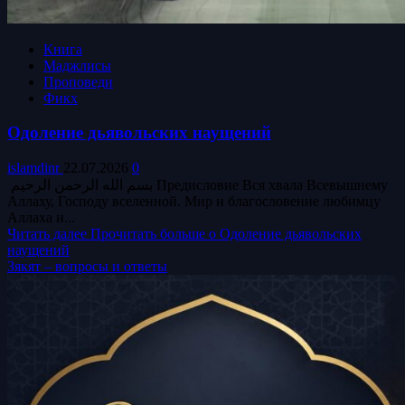
Книга
Маджлисы
Проповеди
Фикх
Одоление дьявольских наущений
islamdinr
22.07.2026
0
بسم الله الرحمن الرحيم Предисловие Вся хвала Всевышнему
Аллаху, Господу вселенной. Мир и благословение любимцу
Аллаха и...
Читать далее
Прочитать больше о Одоление дьявольских
наущений
Зякят – вопросы и ответы