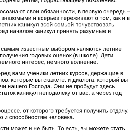
м родным детям, подрастающему поколению.
 осознают свои обязанности, в первую очередь –
 знакомыми и всерьез переживают о том, как и в
летних каникул всей семьей почувствовать
ред началом каникул принять разумные и
и самым известным выбором являются летние
получения годовых оценок (в школе). Дети
немного интерес, немного волнение.
перед вами ученики летних курсов, держащие в
в, которые вы скажете, и диалога, который вы
чи нашего Господа. Они не пробудут здесь
таток каникул неподалеку от вас, а через год
оцессе, от которого требуется получить отдачу,
ю и способностям человека.
ти может и не быть. То есть, вы можете стать