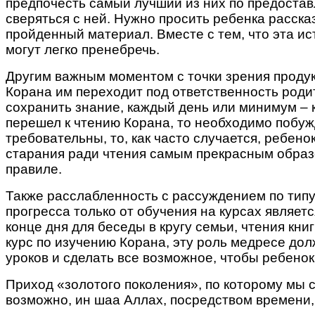
предпочесть самый лучший из них по предостав
сверяться с ней. Нужно просить ребенка расска
пройденный материал. Вместе с тем, что эта ис
могут легко пренебречь.
Другим важным моментом с точки зрения продук
Корана им переходит под ответственность родит
сохранить знание, каждый день или минимум – 
перешел к чтению Корана, то необходимо побужд
требовательны, то, как часто случается, ребенок
старания ради чтения самым прекрасным образ
правиле.
Также расслабленность с рассуждением по типу
прогресса только от обучения на курсах являет
конце дня для беседы в кругу семьи, чтения кни
курс по изучению Корана, эту роль медресе до
уроков и сделать все возможное, чтобы ребено
Приход «золотого поколения», по которому мы 
возможно, ин шаа Аллах, посредством времени,