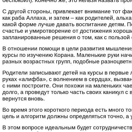
беспокоил). Конечно же, это нельзя назвать п
С другой стороны, привлекает внимание тот фак
как раба Аллаха, и затем – как родителей, аль
какой форме лучше давать воспитание детям. По
счастье и умиротворение от достижения хорош
запланированные решения о том, как с пользой
В отношении помощи в цели развития мышления
курсы по изучению Корана. Маленькие руки начи
разных возрастных групп, подобные разноцветно
Родители записывают детей на курсы в первые л
руках «алифба», с волнением в сердцах, вызва
с ними построите.
Они похожи на маленьких чае
долго, а проведут только часть своих каникул с 
вернутся вновь.
Во время этого короткого периода есть много то
цель и алгоритм должны определяться точно, а
В этом вопросе идеальным будет сотрудничество