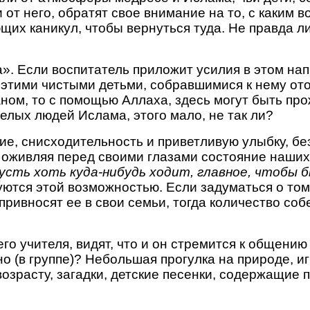
 от него, обратят свое внимание на то, с каким 
щих каникул, чтобы вернуться туда. Не правда ли
а». Если воспитатель приложит усилия в этом на
этими чистыми детьми, собравшимися к нему ото
ном, то с помощью Аллаха, здесь могут быть пр
елых людей Ислама, этого мало, не так ли?
ие, снисходительность и приветливую улыбку, б
 оживляя перед своими глазами состояние наших 
усть хоть куда-нибудь ходит, главное, чтобы 
уются этой возможностью. Если задуматься о то
привносят ее в свои семьи, тогда количество со
его учителя, видят, что и он стремится к общению
о (в группе)? Небольшая прогулка на природе, и
озрасту, загадки, детские песенки, содержащие 
?