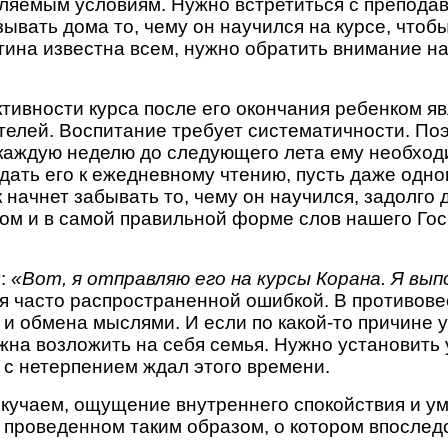
ляемым условиям. Нужно встретиться с преподава
зывать дома то, чему он научился на курсе, чтоб
тина известна всем, нужно обратить внимание на
тивности курса после его окончания ребенком яв
елей. Воспитание требует систематичности. Поэт
каждую неделю до следующего лета ему необходи
ать его к ежедневному чтению, пусть даже одног
 начнет забывать то, чему он научился, задолго д
ом и в самой правильной форме слов нашего Гос
:
«Вот, я отправляю его на курсы Корана. Я вы
ся часто распространенной ошибкой. В противове
г и обмена мыслями. И если по какой-то причине
лжна возложить на себя семья. Нужно установить
к с нетерпением ждал этого времени.
скучаем, ощущение внутреннего спокойствия и ум
 проведенном таким образом, о котором впослед