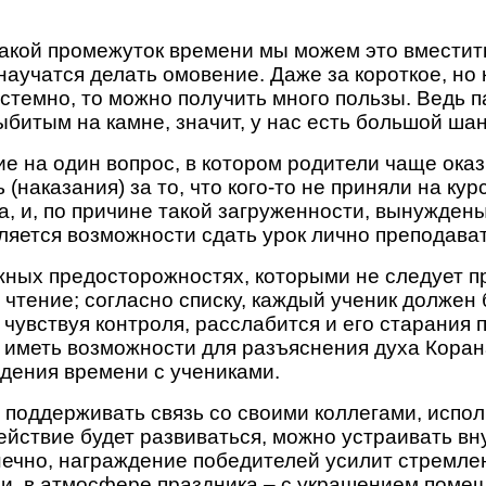
в какой промежуток времени мы можем это вместит
 научатся делать омовение. Даже за короткое, н
истемно, то можно получить много пользы. Ведь п
выбитым на камне, значит, у нас есть большой ша
ие на один вопрос, в котором родители чаще ока
 (наказания) за то, что кого-то не приняли на ку
а, и, по причине такой загруженности, вынужден
ляется возможности сдать урок лично преподава
жных предосторожностях, которыми не следует п
 чтение; согласно списку, каждый ученик должен
е чувствуя контроля, расслабится и его старания
т иметь возможности для разъяснения духа Коран
едения времени с учениками.
 поддерживать связь со своими коллегами, испол
ействие будет развиваться, можно устраивать в
онечно, награждение победителей усилит стремле
ми, в атмосфере праздника – с украшением пом