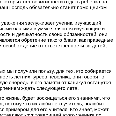
у которых нет возможности отдать ребенка на
о наш Господь обязательно станет помощником
го уважения заслуживает ученик, изучающий
амыми благими в умме являются изучающие и
ость и деликатность своих обязанностей, они
является обретение такого блага, как праведные
 и освобождение от ответственности за детей,
 мы получили пользу, для тех, кто собирается
ость летних курсов невелика, они говорят о
ую очередь, в его памяти от каникул останутся
ерпением ждать следующего лета.
о жизнь, будет восхищаться его знаниями, что
а, потому что их любит его учитель, полюбит
я примером для его учителя. Кто знает, может
оставляют круг товарищей этого ученика по