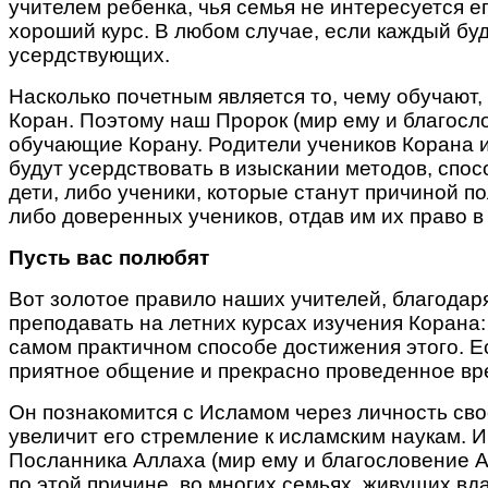
учителем ребенка, чья семья не интересуется е
хороший курс. В любом случае, если каждый буд
усердствующих.
Насколько почетным является то, чему обучают,
Коран. Поэтому наш Пророк (мир ему и благосл
обучающие Корану. Родители учеников Корана и 
будут усердствовать в изыскании методов, спос
дети, либо ученики, которые станут причиной по
либо доверенных учеников, отдав им их право 
Пусть вас полюбят
Вот золотое правило наших учителей, благодар
преподавать на летних курсах изучения Корана:
самом практичном способе достижения этого. Ес
приятное общение и прекрасно проведенное вре
Он познакомится с Исламом через личность свое
увеличит его стремление к исламским наукам. И,
Посланника Аллаха (мир ему и благословение Ал
по этой причине, во многих семьях, живущих вд