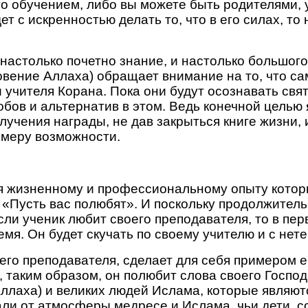
го обучением, либо вы можете быть родителями, 
ет с искренностью делать то, что в его силах, т
 настолько почетно знание, и настолько большо
овение Аллаха) обращает внимание на то, что с
учителя Корана. Пока они будут осознавать свят
обов и альтернатив в этом. Ведь конечной целью 
лучения награды, не дав закрыться книге жизни,
в меру возможности.
я жизненному и профессиональному опыту которых
 «Пусть вас полюбят». И поскольку продолжительн
ли ученик любит своего преподавателя, то в перв
мя. Он будет скучать по своему учителю и с нет
го преподавателя, сделает для себя примером ег
 таким образом, он полюбит слова своего Господ
лаха) и великих людей Ислама, которые являютс
али от атмосферы медресе и Ислама, чьи дети, с