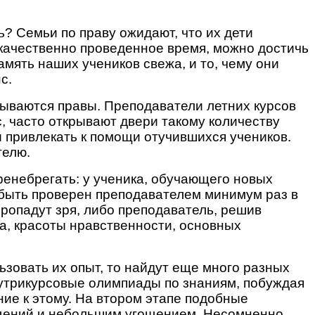
ь? Семьи по праву ожидают, что их дети
о качественно проведенное время, можно достичь
амять наших учеников свежа, и то, чему они
нс.
зываются правы. Преподаватели летних курсов
рс, часто открывают двери такому количеству
ы привлекать к помощи отучившихся учеников.
телю.
ренебрегать: у ученика, обучающего новых
 быть проверен преподавателем минимум раз в
 пропадут зря, либо преподаватель, решив
а, красоты нравственности, основных
ьзовать их опыт, то найдут еще много разных
нутрикурсовые олимпиады по знаниям, побуждая
ние к этому. На втором этапе подобные
ещений и небольшим угощением. Несомненно,