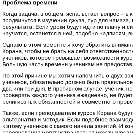
Проблема времени
Когда задача, в общем, ясна, встает вопрос – 
продвинутся в изучении джуза, сур для намаза,
результата. Если уроки будут идти по плану и с
научатся, останется в ней, подобно надписям, 
Однако в этом моменте я хочу обратить вниман
Корана, чтобы не брать на себя ответственность
учеников, которое превышает возможности курс
Большую часть времени ученикам не предостав
По этой причине мы хотим напомнить о двух ва
учеников, обязательно должно быть правильное
два или три дня. В противном случае, ученик, н
проверять каждого ученика ежедневно, не буде
религиозных обязанностей и совместного пров
Также, если преподаватели курсов Корана будут
альтернатив и методик. Если подобное взаимод
к этому учеников с самого начала занятий. И к
соревнования могут устраиваться между курса