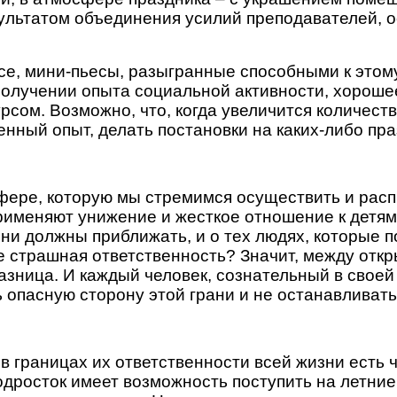
ультатом объединения усилий преподавателей, 
рсе, мини-пьесы, разыгранные способными к это
 получении опыта социальной активности, хороше
курсом. Возможно, что, когда увеличится количес
енный опыт, делать постановки на каких-либо пр
фере, которую мы стремимся осуществить и распр
применяют унижение и жесткое отношение к детям
 они должны приближать, и о тех людях, которые
е страшная ответственность? Значит, между отк
разница. И каждый человек, сознательный в свое
 опасную сторону этой грани и не останавливать
 в границах их ответственности всей жизни есть 
дросток имеет возможность поступить на летние