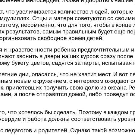
роявлением милосердия, любви и доброты к наши
т, что увеличивается количество людей, которые
хамдулиллях. Отцы и матери советуются со своими
этому, несомненно, что для того, чтобы в конце 
их результатов, самым правильным будет еще пе
 организовать свободное время детей.
 и нравственности ребенка предпочтительным 
нают звонить в двери наших курсов сразу после 
му букету цветов, садятся за парты, испытывая 
етние дни, опасаясь, что не хватит мест. И вот 
нным новым окружением, с интересом ожидают сло
к, прилетевших получить свою долю из океана Ре
вами, а после отправятся домой, либо проведут ос
го, что хотелось бы сделать. Поэтому в каждом пр
 усердие и работа должны соответствовать уровн
 педагогов и родителей. Однако такой возможнос