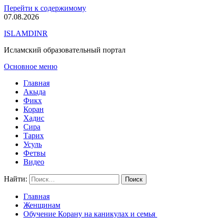
Перейти к содержимому
07.08.2026
ISLAMDINR
Исламский образовательный портал
Основное меню
Главная
Акыда
Фикх
Коран
Хадис
Сира
Тарих
Усуль
Фетвы
Видео
Найти:
Главная
Женщинам
Обучение Корану на каникулах и семья