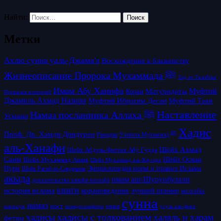
Найти:
Метки
Ахлю сунна уаль-Джама'а
Восхождение к блаженству
Жизнеописание Пророка Мухаммада ﷺ
Зад ат-Талибин/
Имам Абу Ханифа
Матуридиты
Муфтий
Коран
Провизия искателей
Джамиль Ахмад Назири
Муфтий Таки
Муфтий Ибрагим Десаи
Наставление
Намаз посланника Аллаха ﷺ
Усмани
Хадис
Проф. Др. Хамди Дондурен
Рамадан
Учитель Мухаммад ﷺ
аль-Ханафи
Шейх Ахмад
Шейх Абдуль-Фаттах Абу Гудда
Саим
Шейх Осман
Шейх Мухаммад Ашик
Шейх Мухаммад аль-Каусари
Нури
Энциклопедия норм и правил Ислама
Шейх Рагиб ас-Сирджани
акыда
имам аш-Шурунбулали
доказательства ханафи мазхаба
книги
история ислама
корановедение
лучший пример
мазхабы
сунна
намаз
пост
псевдосалафиты
семья
усуль аль-фикх
манхадж
хадисы с толкованием
хадисы
халяль и харам
фетвы