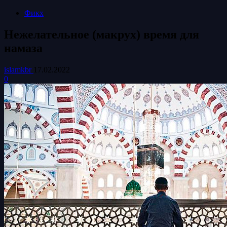
Фикх
Нежелательное (макрух) время для
намаза
islamkbr
17.02.2022
0