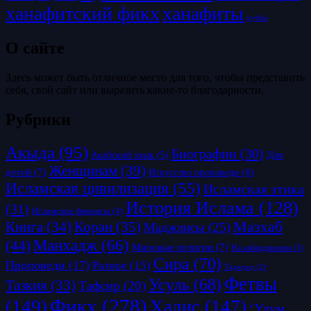
ханафитский фикх
ханафиты
хутбы
О сайте
Здесь может быть отличное место для того, чтобы представить
себя, свой сайт или выразить какие-то благодарности.
Рубрики
Акыда
(95)
Биографии
(30)
Для
Арабский язык
(5)
Женщинам
(39)
детей
(7)
Искусство проповеди
(6)
Исламская цивилизация
(55)
Исламская этика
История Ислама
(128)
(31)
Исламские финансы
(4)
Коран
(35)
Мазхаб
Книга
(34)
Маджлисы
(25)
Манхадж
(66)
(44)
Мировые религии
(7)
На кабардинском
(3)
Сира
(70)
Проповеди
(17)
Разное
(15)
Таджуид
(2)
Фетвы
Усуль
(68)
Тазкия
(33)
Тафсир
(20)
Фикх
(278)
(149)
Хадис
(147)
‘Улум