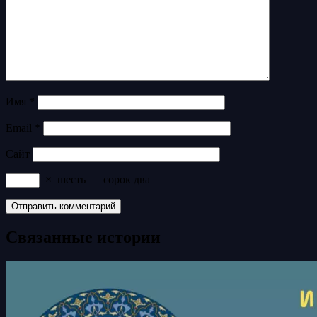
Имя
*
Email
*
Сайт
×
шесть
=
сорок два
Связанные истории