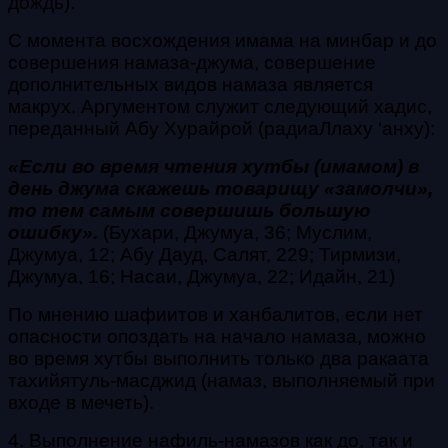
дождь).
С момента восхождения имама на минбар и до
совершения намаза-джума, совершение
дополнительных видов намаза является
макрух.
Аргументом служит следующий хадис,
переданный Абу Хурайрой (радиаЛлаху ‘анху):
«Если во время чтения хутбы (имамом) в
день джума скажешь товарищу «замолчи»,
то тем самым совершишь большую
ошибку».
(Бухари, Джумуа, 36; Муслим,
Джумуа, 12; Абу Дауд, Салят, 229; Тирмизи,
Джумуа, 16; Насаи, Джумуа, 22; Идайн, 21)
По мнению шафиитов и ханбалитов, если нет
опасности опоздать на начало намаза, можно
во время хутбы выполнить только два ракаата
тахийятуль-масджид (намаз, выполняемый при
входе в мечеть).
4. Выполнение нафиль-намазов как до, так и