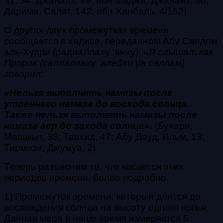
31, 34, Джанаиз, 89; ибн Маджа, Джанаиз, 30;
Дарими, Салят, 142; ибн Ханбаль. 4/152)
О других двух промежутках времени
сообщается в хадисе, переданном Абу Саидом
аль-Худри (радиаЛлаху ‘анху):
«Я слышал, как
Пророк (саллаллаху ‘алейхи уа саллам)
говорил:
«Нельзя выполнять намазы после
утреннего намаза до восхода солнца.
Также нельзя выполнять намазы после
намаза аср до захода солнца».
(Бухари,
Мавакыт, 38; Тавхид, 47; Абу Дауд, Ильм, 13;
Тирмизи, Джумуа, 2)
Теперь разъясним то, что касается этих
периодов времени, более подробно.
1) Промежуток времени, который длится до
восхождения солнца на высоту одного копья.
Данная мера в наше время измеряется 5