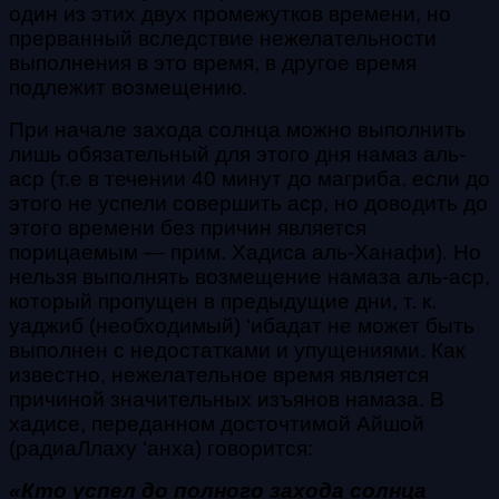
один из этих двух промежутков
времени, но
прерванный вследствие нежелательности
выполнения в это время, в другое время
подлежит возмещению.
При начале захода солнца можно выполнить
лишь обязательный для этого дня намаз аль-
аср (т.е в течении 40 минут до магриба, если до
этого не успели совершить аср, но доводить до
этого времени без причин является
порицаемым — прим. Хадиса аль-Ханафи). Но
нельзя выполнять возмещение намаза аль-аср,
который пропущен в предыдущие дни, т. к.
уаджиб (необходимый) ‘ибадат не может быть
выполнен с недостатками и упущениями. Как
известно, нежелательное время является
причиной значительных изъянов намаза. В
хадисе, переданном досточтимой Айшой
(радиаЛлаху ‘анха) говорится:
«Кто успел до полного захода солнца