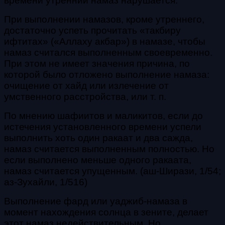
времени утренний намаз нарушается.
При выполнении намазов, кроме утреннего,
достаточно успеть прочитать «такбиру
ифтитах» («Аллаху акбар») в намазе, чтобы
намаз считался выполненным своевременно.
При этом не имеет значения причина, по
которой было отложено выполнение намаза:
очищение от хайд или излечение от
умственного расстройства, или т. п.
По мнению шафиитов и маликитов, если до
истечения установленного времени успели
выполнить хоть один ракаат и два сажда,
намаз считается выполненным полностью. Но
если выполнено меньше одного ракаата,
намаз считается упущенным. (аш-Ширази, 1/54;
аз-Зухайли, 1/516)
Выполнение фард или уаджиб-намаза в
момент нахождения солнца в зените, делает
этот намаз недействительным. Но