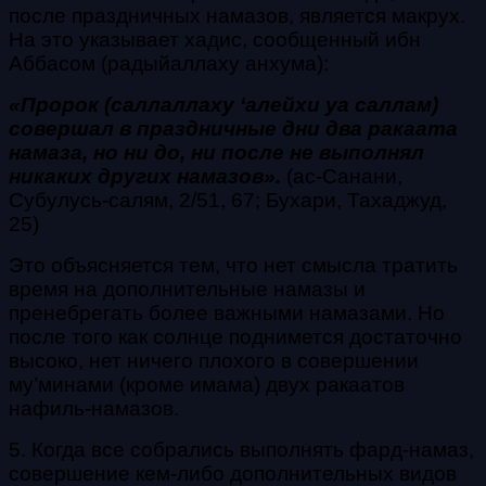
после праздничных намазов, является макрух.
На это указывает хадис, сообщенный ибн
Аббасом (радыйаллаху анхума):
«Пророк (саллаллаху ‘алейхи уа саллам)
совершал в праздничные дни два ракаата
намаза, но ни до, ни после не выполнял
никаких других намазов».
(ас-Санани,
Субулусь-салям, 2/51, 67; Бухари, Тахаджуд,
25)
Это объясняется тем, что нет смысла тратить
время на дополнительные намазы и
пренебрегать более важными намазами. Но
после того как солнце поднимется достаточно
высоко, нет ничего плохого в совершении
му’минами (кроме имама) двух ракаатов
нафиль-намазов.
5. Когда все собрались выполнять фард-намаз,
совершение кем-либо дополнительных видов