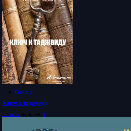
Таджуид
Ключ к таджуиду
islamdinr
06.08.2026
0