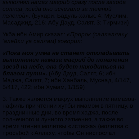
выполнял намаз магриб сразу после захода
солнца, когда оно исчезало за темной
пеленой».
(Бухари, Бадуль-хальк, 4; Муслим,
Масаджид, 216; Абу Дауд, Салят, 3; Тирмизи)
Укба ибн Амир сказал:
«Пророк (саллаллаху
‘алейхи уа саллам) говорил:
«Пока моя умма не станет откладывать
выполнение намаза магриб до появления
звезд на небе, она будет находиться на
благом пути».
(Абу Дауд, Салят, 6; ибн
Маджа, Салят, 7; ибн Ханбаль, Муснад, 4/147,
5/417, 422; ибн Хумам, 1/159)
3. Также является макрух выполнение намазов-
нафиль при чтении хутбы имамом в пятницу, в
праздничные дни, во время хаджа, после
солнечного и лунного затмения, а также во
время чтения молитвы «истиска» (молитва с
просьбой к Аллаху, чтобы Он ниспослал