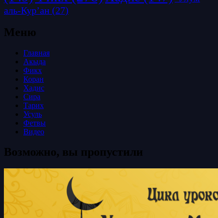
аль-Кур’ан
(27)
Меню
Главная
Акыда
Фикх
Коран
Хадис
Сира
Тарих
Усуль
Фетвы
Видео
Возможно, вы пропустили