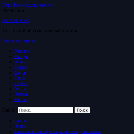
Перейти к содержимому
08.08.2026
ISLAMDINR
Исламский образовательный портал
Основное меню
Главная
Акыда
Фикх
Коран
Хадис
Сира
Тарих
Усуль
Фетвы
Видео
Найти:
Главная
Фикх
Нежелательное (макрух) время для намаза