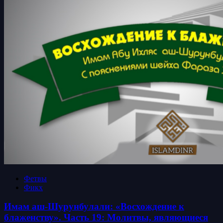
Фетвы
Фикх
Имам аш-Шурунбулали: «Восхождение к
блаженству». Часть 19: Молитвы, являющиеся