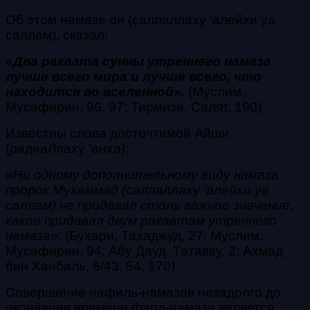
Об этом намазе он (саллаллаху ‘алейхи уа
саллам), сказал:
«Два ракаата сунны утреннего намаза
лучше всего мира и лучше всего, что
находится во вселенной»
.
(Муслим,
Мусафирин, 96, 97; Тирмизи, Салят, 190)
Известны слова досточтимой Айши
(радиаЛлаху ‘анха):
«Ни одному дополнительному виду намаза
пророк Мухаммад (саллаллаху ‘алейхи уа
саллам) не придавал столь важное значение,
какое придавал двум ракаатам утреннего
намаза»
.
(Бухари, Тахаджуд, 27; Муслим,
Мусафирин, 94; Абу Дауд, Татавву, 2; Ахмад
бин Ханбаль, 6/43, 54, 170)
Совершение нафиль-намазов незадолго до
окончания времени фард-намаза является