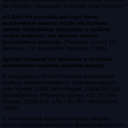
уа саллам), обращаясь к своему зятю, повелел:
«О Али! Не откладывай три дела:
выполнение намаза, когда наступило
время, погребение умершего и выдача
замуж девушки, как только нашли
достойного жениха».
(Тирмизи, Салят, 13;
Джанаиз, 73; Ахмад бин Ханбаль, 1/105)
Другие промежутки времени, в которые
выполнение нафиль-намазов макрух
В следующих обстоятельствах выполнение
нафиль намазов является тахриман-макрух
(ибн Хумам, 1/166; ибн Абидин, 1/349-351; аш-
Шурунбуляли, Маракуль фалах, стр. 31; ибн
Кудама, 2/116-119, 129, 135, 387; аз-Зухайли,
1/528):
1. Не совершив фарда утреннего намаза,
после наступления второго фаджра выполнять