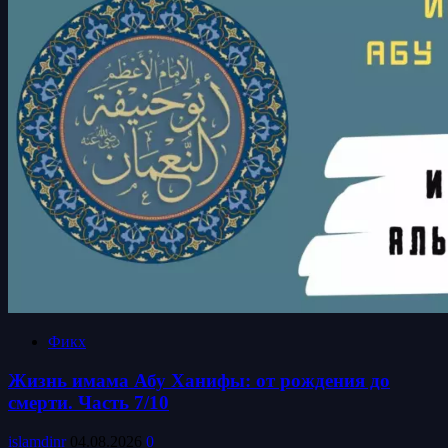
Фикх
Жизнь имама Абу Ханифы: от рождения до
смерти. Часть 7/10
islamdinr
04.08.2026
0