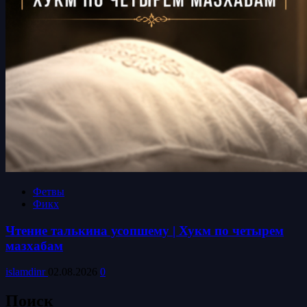
Фетвы
Фикх
Чтение талькина усопшему | Хукм по четырем
мазхабам
islamdinr
02.08.2026
0
Поиск