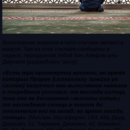
Выполнение намазов в пяти случаях является
макрух. Три из этих случаев сообщены в
хадисе, переданном Укбой бин Амиром аль-
Джухани (радиаЛлаху ‘анху):
«Есть три промежутка времени, во время
которых Пророк (саллаллаху ‘алейхи уа
саллам) запретил нам выполнение намазов
и погребение усопших: от восхода солнца,
пока оно не достигнет «высоты копья»;
от нахождения солнца в зените до
отклонения его на запад; во время захода
солнца».
(Муслим, Мусафирин, 293; Абу Дауд,
Джанаиз, 51; Тирмизи, Джанаиз, 41; Мавакыт,