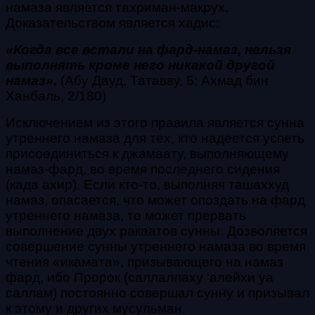
намаза является тахриман-макрух.
Доказательством является хадис:
«Когда все встали на фард-намаз, нельзя
выполнять кроме него никакой другой
намаз».
(Абу Дауд, Татавву, 5; Ахмад бин
Ханбаль, 2/180)
Исключением из этого правила является сунна
утреннего намаза для тех, кто надеется успеть
присоединиться к джамаату, выполняющему
намаз-фард, во время последнего сидения
(када ахир). Если кто-то, выполняя ташаххуд
намаз, опасается, что может опоздать на фард
утреннего намаза, то может прервать
выполнение двух ракаатов сунны. Дозволяется
совершение сунны утреннего намаза во время
чтения «икамата», призывающего на намаз
фард, ибо Пророк (саллаллаху ‘алейхи уа
саллам) постоянно совершал сунну и призывал
к этому и других мусульман.