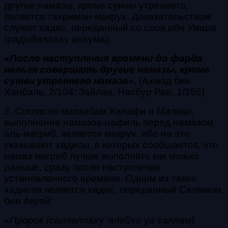
другие намазы, кроме сунны утреннего,
является тахриман-макрух. Доказательством
служит хадис, переданный со слов ибн Умара
(радыйаллаху анхума):
«После наступления времени до фарда
нельзя совершать другие намазы, кроме
сунны утреннего намаза».
(Ахмад бин
Ханбаль, 2/104; Зайлаи, Насбур Рае, 1/255)
2. Согласно мазхабам Ханафи и Малики,
выполнение намазов-нафиль перед намазом
аль-магриб, является макрух, ибо на это
указывают хадисы, в которых сообщается, что
намаз магриб лучше выполнять как можно
раньше, сразу после наступления
установленного времени. Одним из таких
хадисов является хадис, переданный Салямом
бин Акуой:
«Пророк (саллаллаху ‘алейхи уа саллам)