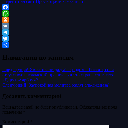
Перейти на сайт
Просмотреть все записи
Facebook
WhatsApp
Odnoklassniki
VK
Telegram
Twitter
Отправить
Навигация по записям
Предыдущий
Является ли джум‘а фардом в России, если
отсутствует исламский правитель и это страна считается
«Даруль-харбом»?
Следующий:
Заупокойная молитва (салят аль-джаназа)
Добавить комментарий
Ваш адрес email не будет опубликован.
Обязательные поля
помечены
*
Комментарий
*