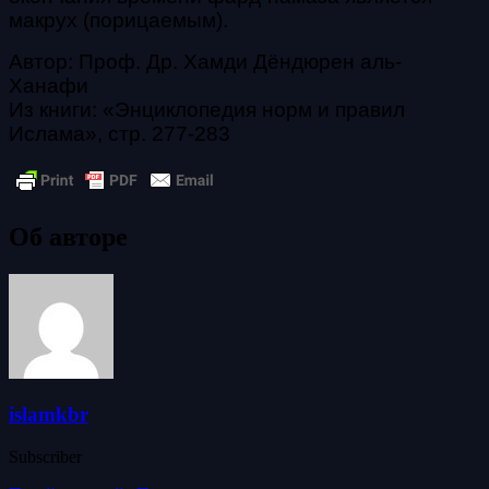
макрух (порицаемым).
Автор: Проф. Др. Хамди Дёндюрен аль-
Ханафи
Из книги: «Энциклопедия норм и правил
Ислама», стр. 277-283
Об авторе
islamkbr
Subscriber