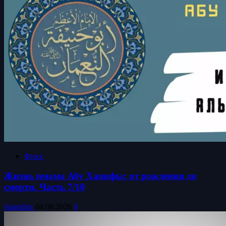
Фикх
Жизнь имама Абу Ханифы: от рождения до
смерти. Часть 7/10
islamdinr
04.08.2026
0