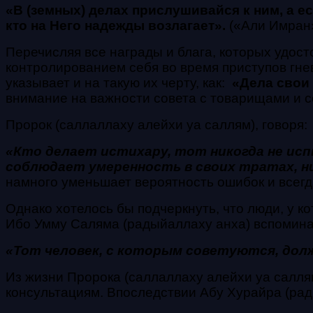
«В (земных) делах прислушивайся к ним, а е
кто на Него надежды возлагает».
(«Али Имран»
Перечисляя все награды и блага, которых удост
контролированием себя во время приступов гн
указывает и на такую их черту, как:
«Дела свои 
внимание на важности совета с товарищами и с
Пророк (саллаллаху алейхи уа саллям), говоря:
«Кто делает истихару, тот никогда не исп
соблюдает умеренность в своих тратах, н
намного уменьшает вероятность ошибок и всегд
Однако хотелось бы подчеркнуть, что люди, у 
Ибо Умму Саляма (радыйаллаху анха) вспомина
«Тот человек, с которым советуются, дол
Из жизни Пророка (саллаллаху алейхи уа салля
консультациям. Впоследствии Абу Хурайра (рад