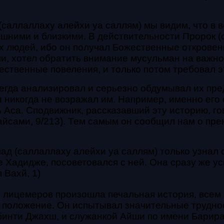
аллаллаху алейхи уа саллям) мы видим, что в в
ашними и близкими. В действительности Пророк (
гих людей, ибо он получал Божественные открове
ми, хотел обратить внимание мусульман на важн
ественные повеления, и только потом требовал эт
сегда анализировал и серьезно обдумывал их пр
 никогда не возражал им. Например, именно его
 Аса. Сподвижник, рассказавший эту историю, го
йсами, 9/213). Тем самым он сообщил нам о пре
ад (саллаллаху алейхи уа саллям) только узнал 
Хадидже, посоветовался с ней. Она сразу же успо
 Вахй, 1)
их лицемеров произошла печальная история, всем
е положение. Он испытывал значительные трудно
 бинти Джахш, и служанкой Айши по имени Барира