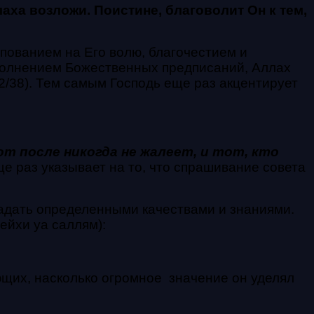
аха возложи. Поистине, благоволит Он к тем,
упованием на Его волю, благочестием и
полнением Божественных предписаний, Аллах
2/38). Тем самым Господь еще раз акцентирует
т после никогда не жалеет, и тот, кто
е раз указывает на то, что спрашивание совета
ладать определенными качествами и знаниями.
йхи уа саллям):
ющих, насколько огромное значение он уделял