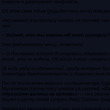
помогло в разрешении конфликта.
Об этом сама Айша (радыйаллаху анха) поведа
«Мухаммад (саллаллаху алейхи уа саллям) сам
нее:
– Зайнаб, что ты знаешь об этой истории?
Она (радыйаллаху анха), ответила:
– О Посланник Аллаха! Я стараюсь оберегать 
всего, что не видела. Об Айше я могу сказать
(В виду ряда особенностей, среди которых бы
благодаря богобоязненности и благочестию Ал
После заключения мирного соглашения при Худ
Мухаммада (саллаллаху алейхи уа саллям):
«С
обрезайте волосы на головах»
— они реагиро
вошел в шатер своей супруги Умму Салямы (рад
Увидев его рассерженный вид, она спросила у н