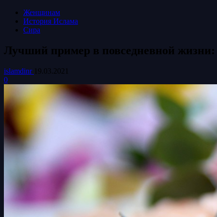
Женщинам
История Ислама
Сира
Лучший пример в повседневной жизни: 
islamdinr
19.03.2021
0