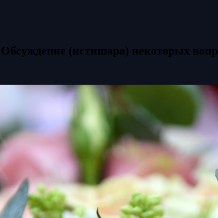
Обсуждение (истишара) некоторых вопр