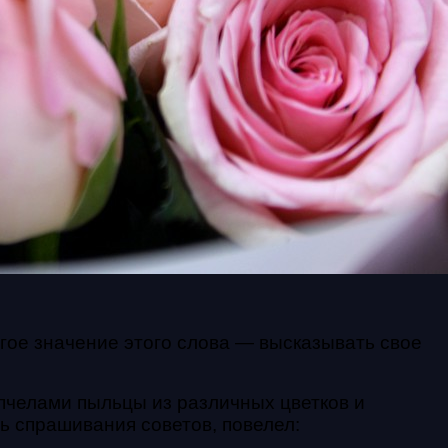
гое значение этого слова — высказывать свое
пчелами пыльцы из различных цветков и
ь спрашивания советов, повелел: