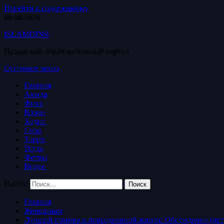
Перейти к содержимому
08.08.2026
ISLAMDINR
Исламский образовательный портал
Основное меню
Главная
Акыда
Фикх
Коран
Хадис
Сира
Тарих
Усуль
Фетвы
Видео
Найти:
Главная
Женщинам
Лучший пример в повседневной жизни: Обсуждение (ист