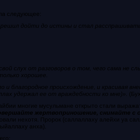
ла следующее:
 решил дойти до истины и стал расспрашивать 
свой слух от разговоров о том, чего сама не с
 только хорошее.
ло и благородное происхождение, и красивая вн
лах удержал ее от враждебности ко мне)».
(Бух
айбии многие мусульмане открыто стали выражат
овершайте жертвоприношение, снимайте с се
вали нехотя. Пророк (саллаллаху алейхи уа сал
ыйаллаху анха).
его: