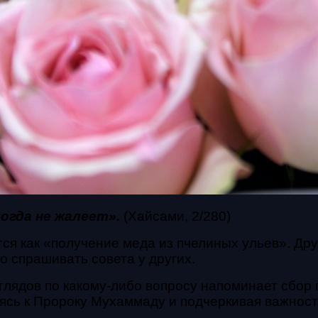
огда не жалеет».
(Хайсами, 2/280)
ся как «получение меда из пчелиных ульев». Дру
го спрашивать совета у других.
лядов по какому-либо вопросу напоминает сбор 
сь к Пророку Мухаммаду и подчеркивая важност