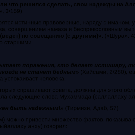
сли что решился сделать, свои надежды на Алл
, 3/159)
оятся истинные правоверные, наряду с иманом, 
ева, совершением намаза и беспрекословным вы
(ведет) по совещанию (с другими)».
(«Шура», 4
о старшими.
ытает поражения, кто делает истишару, то
икогда не станет бедным»
(Хайсами, 2/280)
,
ещ
а успокаивает человека.
которых спрашивают совета, должны для этого об
ла следующие слова Мухаммада (саллаллаху але
жен быть надежным!»
(Тирмизи, Адаб, 57)
м) можно привести множество фактов, показыва
ыйаллаху анху) говорил: