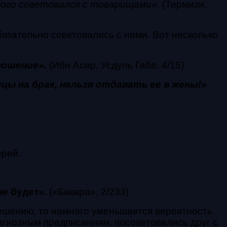
много советовался с товарищами».
(Тирмизи,
язательно советовались с ними. Вот несколько
ношение».
(Ибн Асир, Усдуль Габе, 4/15)
цы на брак, нельзя отдавать ее в жены!»
ерей.
не будет».
(«Бакара», 2/233)
решению, то намного уменьшается вероятность
лигиозным предписаниям, посоветовались друг с