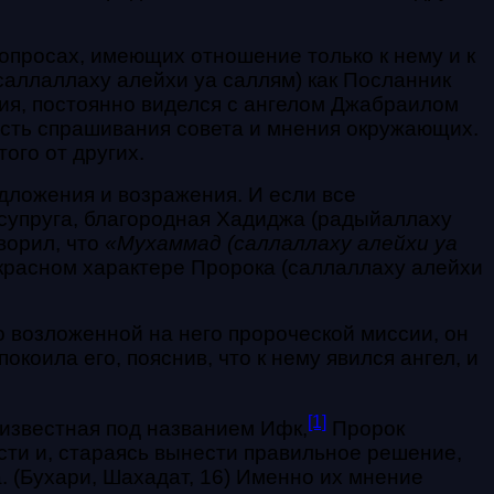
опросах, имеющих отношение только к нему и к
саллаллаху алейхи уа саллям) как Посланник
ния, постоянно виделся с ангелом Джабраилом
ость спрашивания совета и мнения окружающих.
ого от других.
едложения и возражения. И если все
 супруга, благородная Хадиджа (радыйаллаху
ворил, что
«Мухаммад (саллаллаху алейхи уа
красном характере Пророка (саллаллаху алейхи
о возложенной на него пророческой миссии, он
коила его, пояснив, что к нему явился ангел, и
[1]
 известная под названием Ифк,
Пророк
сти и, стараясь вынести правильное решение,
. (Бухари, Шахадат, 16) Именно их мнение