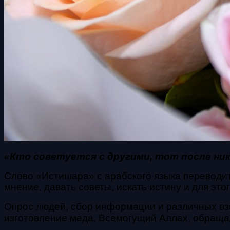
«Кто советуется с другими, тот после ник
Слово «Истишара» с арабского языка переводит
мнение, давать советы, искать истину и для это
Опрос людей, сбор информации и различных взг
изготовление меда. Всемогущий Аллах, обращая