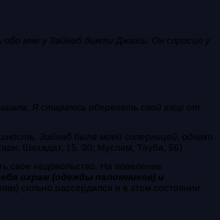
обо мне у Зайнаб бинти Джахш. Он спросил у
лышала. Я стараюсь оберегать свой взор от
ешность, Зайнаб была моей соперницей, однако
ари, Шахадат, 15, 30; Муслим, Тауба, 56)
ь свое недовольство. На повеление
бя ихрам (одежды паломников) и
лям) сильно рассердился и в этом состоянии