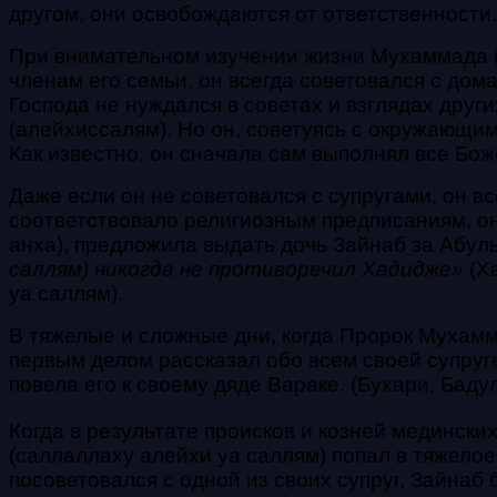
другом, они освобождаются от ответственности.
При внимательном изучении жизни Мухаммада (с
членам его семьи, он всегда советовался с дом
Господа не нуждался в советах и взглядах дру
(алейхиссалям). Но он, советуясь с окружающи
Как известно, он сначала сам выполнял все Бож
Даже если он не советовался с супругами, он в
соответствовало религиозным предписаниям, он
анха), предложила выдать дочь Зайнаб за Абуль
саллям) никогда не противоречил Хадидже»
(Ха
уа саллям).
В тяжелые и сложные дни, когда Пророк Мухамм
первым делом рассказал обо всем своей супруге 
повела его к своему дяде Вараке. (Бухари, Бадул
Когда в результате происков и козней мединск
(саллаллаху алейхи уа саллям) попал в тяжело
посоветовался с одной из своих супруг, Зайнаб