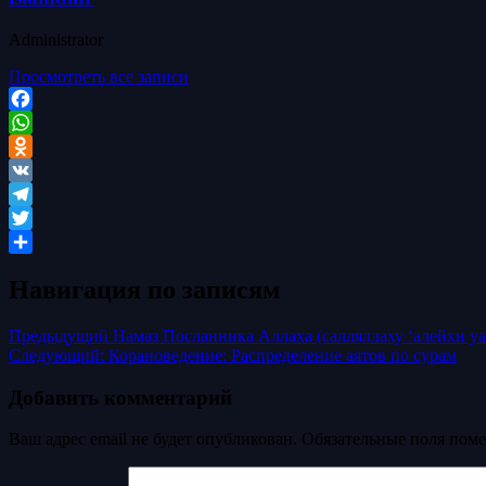
Administrator
Просмотреть все записи
Facebook
WhatsApp
Odnoklassniki
VK
Telegram
Twitter
Отправить
Навигация по записям
Предыдущий
Намаз Посланника Аллаха (салляллаху ‘алейхи уа
Следующий:
Корановедение: Распределение аятов по сурам
Добавить комментарий
Ваш адрес email не будет опубликован.
Обязательные поля пом