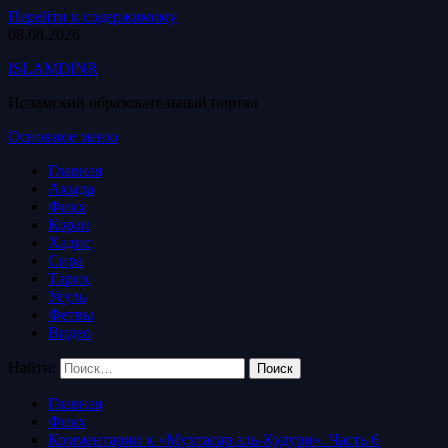
Перейти к содержимому
08.08.2026
ISLAMDINR
Исламский образовательный портал
Основное меню
Главная
Акыда
Фикх
Коран
Хадис
Сира
Тарих
Усуль
Фетвы
Видео
Найти:
Главная
Фикх
Комментарии к «Мухтасар аль-Кудури». Часть 6