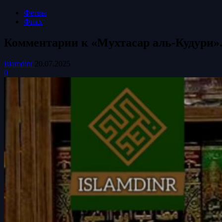
Фетвы
Фикх
Комментарии к «Мухтасар аль-Кудури».
islamdinr
20.07.2025
0