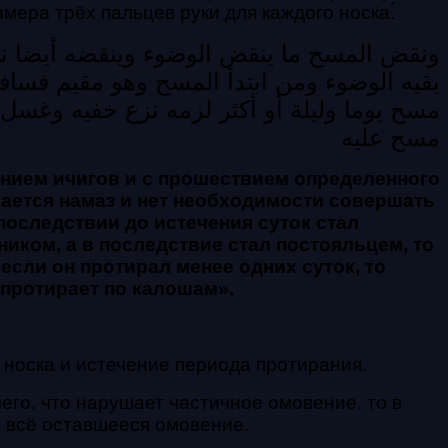
мера трёх пальцев руки для каждого носка.
ونقض المسح ما ينقض الوضوء وينقضه أيضا ن
بقيه الوضوء ومن ابتدأ المسح وهو مقيم فسافر 
مسح يوما وليلة أو أكثر لزمه نزع خفيه وغس
مسح عليه
анием ичигов и с прошествием определенного
шается намаз и нет необходимости совершать
последствии до истечения суток стал
ником, а в последствие стал постояльцем, то
если он протирал менее одних суток, то
протирает по калошам».
 носка и истечение периода протирания.
его, что нарушает частичное омовение, то в
ь всё оставшееся омовение.