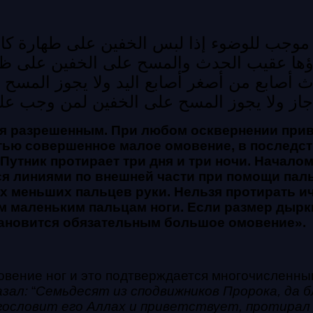
موجب للوضوء إذا لبس الخفين على طهارة كا
داؤها عقيب الحدث
والمسح على الخفين على ظا
 أصابع من أصغر أصابع اليد
ولا يجوز المسح 
جاز
ولا يجوز المسح على الخفين لمن وجب عل
тся разрешенным. При любом осквернении при
тью совершенное малое омовение, в последст
 Путник протирает три дня и три ночи. Начал
я линиями по внешней части при помощи паль
ех меньших пальцев руки.
Нельзя протирать и
м малень
ким пальцам ноги. Если размер дырк
тановится обязательным большое омовение».
овение ног и это подтверждается многочисленн
азал:
“
Семьдесят из сподвижников Пророка, да 
агословит его Аллах и приветствует, протирал 