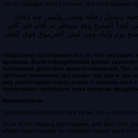
так от пальцев ноги к голени, при этом размер
فيه وغسل رجليه وصلى وليس عيه إعادة
من ابتدأ المسح وهو مسافر ثم أقام فإن كان
 مسح يوم وليلة ومن لبس الجرموق فوق الخف
«
Нарушает протирание все то, что нарушает
времени. Если определенное время закончит
остальные действия малого омовения. Тот, к
путешественником протирает три дня и три н
ему необходимо снять ичиги и помыть ноги е
продолжает протирать пока сутки
не продолж
Комментарии
Протирание нарушает все то же, что и частично
Если истёк период протирания, или был снят од
обоих этих случаях он омывает только ноги и с