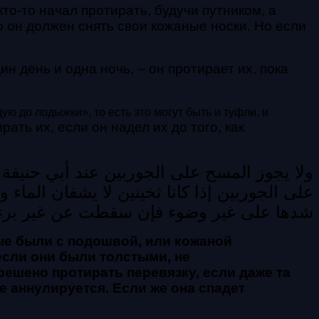
кто-то начал протирать, будучи путником, а
о он должен снять свои кожаные носки. Но если
ин день и одна ночь, – он протирает их, пока
ю до лодыжки», то есть это могут быть и туфли, и
ать их, если он надел их до того, как
ولا يجوز المسح على الجوربين عند أبي حنيفة 
على الجوربين إذا كانا ثخينين لا يشفان الماء
شدها على غير وضوء فإن سقطت عن غير برء
ые были с подошвой, или кожаной
если они были толстыми, не
решено протирать перевязку, если даже та
е аннулируется. Если же она спадет