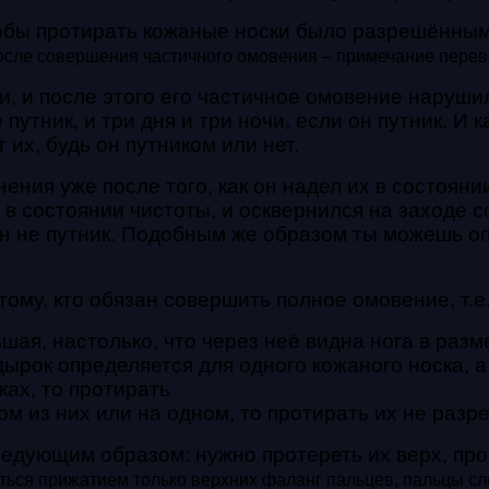
обы протирать кожаные носки было разрешённым,
 после совершения частичного омовения – примечание перев
, и после этого его частичное омовение наруши
 путник, и три дня и три ночи, если он путник. И
 их, будь он путником или нет.
ения уже после того, как он надел их в состоян
в состоянии чистоты, и осквернился на заходе с
н не путник. Подобным же образом ты можешь оп
ому, кто обязан совершить полное омовение, т.е.
ая, настолько, что через неё видна нога в разм
ырок определяется для одного кожаного носка, а 
ках, то протирать
ом из них или на одном, то протирать их не разр
дующим образом: нужно протереть их верх, про
аться прижатием только верхних фаланг пальцев, пальцы с