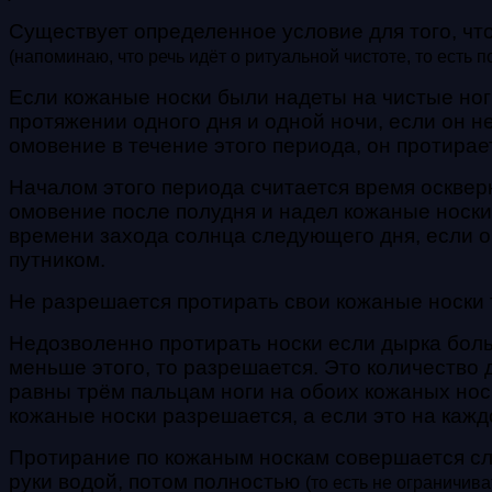
Существует определенное условие для того, чт
(напоминаю, что речь идёт о ритуальной чистоте, то есть
Если кожаные носки были надеты на чистые ноги
протяжении одного дня и одной ночи, если он не
омовение в течение этого периода, он протирает
Началом этого периода считается время оскверн
омовение после полудня и надел кожаные носки 
времени захода солнца следующего дня, если о
путником.
Не разрешается протирать свои кожаные носки т
Недозволенно протирать носки если дырка больш
меньше этого, то разрешается. Это количество д
равны
трём пальцам ноги на обоих кожаных нос
кожаные носки разрешается, а если это на кажд
Протирание по кожаным носкам совершается сле
руки водой, потом полностью
(то есть не ограничив