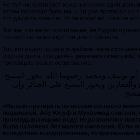
Не-путник протирает кожаные носки один день и о
затем перестал быть им, и он уже протирал на 
это длилось меньше, то он носит их, пока не ис
Тот же, кто начал протирание, не будучи путник
полностью не истекут три дня и три ночи.
Тот, кто надел галоши
(в арабском тексте использован
)
короткие сапоги, и так далее
–
примечание переводчика
произошло малое осквернение.
ل أبو يوسف ومحمد رحمهما الله: يجوز المسح
ع والقفازين ويجوز المسح على الجبائر وإن
مسح
«
Нельзя протирать по носкам согласно мнен
подшивкой. Абу Юсуф и Мухаммад считали, ч
проглядывающими воду. Недозволенно протира
была наложена без малого омовения. Если он
вследствие выздоровления, то протирание а