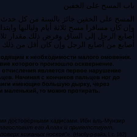
باب المسح على الخفين
المسح على الخفين جائز بالسنة من كل حدث 
وإن كان مسافرا مسح ثلاثة أيام ولياليها وابت
أصابع الرجل إلى الساق
وفرض ذلك مقدار ثلاث
أصابع من أصابع الرجل وإن كان أقل من ذلك 
водящим к необходимости малого омовения.
вие которого произошло осквернение.
ом отчисления является
первое нарушение
цев. Начиная с кончиков пальцев ног до
чиги имеющие большую дырку, через
и маленький, то можно протирать.
ыми достоверными хадисами
.
Ибн аль-Мунзир
благословит его Аллах и приветствует,
поверх кожаных носков”»
.
(Насбу-р-райа, I, с. 162)