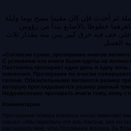
ملة ثم أحدث
فإن كان مقيما مسح يوما وليلة
هرهما خطوطا بالأصابع يبدأ من رؤوس
على خف فيه خرق كبير يبين منه مقدار ثلاث
يه الغسل
«Согласно сунне, протирание ичигов являе
С условием что ичиги были
одеты на полнос
Постоялец
протирает один день и одну ночь.
омовения. Протирание по ичигам совершаетс
голени. Обязательными являются размер тр
которую проглядывается размер равный тре
Недозволенно протирать ичиги тому, кому с
Комментарии
Протирание поверх кожаных носок заменяет ом
сказал:
«Мы передали от аль-Хасана, как он ск
рассказали мне, что Посланник Аллаха, да бл