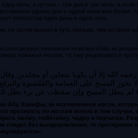
дну ночь, а путник – три дня и три ночи, а если 
протяжении одного дня и одной ночи или более, т
текут полностью один день и одна ночь.
ом, но затем вышел в путь прежде, чем истекли од
о слово джурму́к, означающее «короткую обувь, не доходящу
поверх кожаных носков, то ему разрешается протир
رحمه الله إلا أن يكونا منعلين أو مجلدين وقا
 ولا يجوز المسح على العمامة والقلنسوة والبرق
 لم يبطل المسح وإن سقطت عن برء بطل ال
ию Абу Ханифы, за исключением носок, котор
то протирать по носкам можно в том случае, 
ть чалму, тюбетейку, чадру и перчатки. Раз
а спадет без выздоровления, то протирание н
ннулируется».