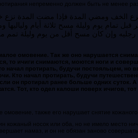
 протирания непременно должен быть не менее раз
زع الخف ومضي المدة فإذا مضت المدة نزع خ
قبل تمام يوم وليلة مسح ثلاثة أيام ولياليها و
ل رجليه وإن كان مسح أقل من يوم وليلة تمم
 малое омовение. Так же оно нарушается сним
ся, то ичиги снимаются, моются ноги и совер
то начал протирать, будучи постояльцем, но в
очи. Кто начал протирать, будучи путешествен
сли он протирал ранее больше одних суток. А 
атся. Тот, кто одел калоши поверх ичигов, тот
е омовение, также его нарушает снятие кожаного
ин кожаный носок или оба, но не имело место нич
овершает намаз, и он не обязан заново совершат