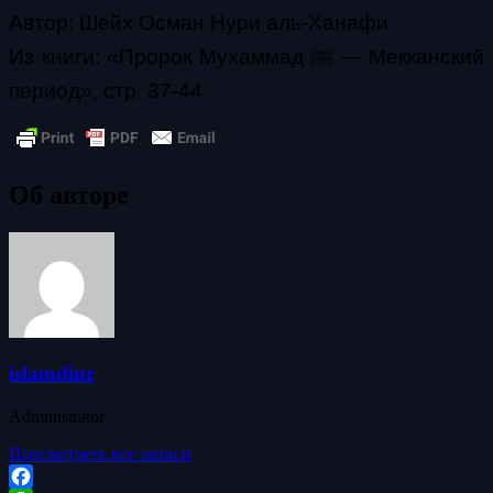
Автор: Шейх Осман Нури аль-Ханафи
Из книги: «Пророк Мухаммад ﷺ — Мекканский
период», стр. 37-44
Об авторе
islamdinr
Administrator
Просмотреть все записи