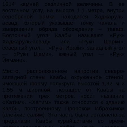
1614 камней различной величины. В ее
восточном углу, на высоте 1,1 метра, внутри
серебряной рамки находится Хаджаруль-
асвад, который указывает точку начала и
завершения обряда обхождения – таваф.
Восточный угол Каабы называют «Рукн
Хаджаруль-асвад» или «Рукн Шарки»,
северный угол — «Рукн Ираки», западный угол
— «Рукн Шами», южный угол — «Рукн
Йемани».
Место, расположенное напротив северо-
западной стены Каабы, окруженное стеной,
имеющей форму полукруга высотой 1,32 м и
1,55 м шириной, лежащее от Каабы на
протяжении трех метров, носит название
«Хатим». «Хатим» также относится к зданию
Каабы, построенному Пророком Ибрахимом
(алейхис салям). Эта часть была оставлена за
пределами Каабы курайшитами во время