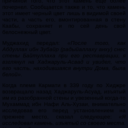
причиной того, что этот камень еще более
почернел. Сообщается также и то, что камень
этот имеет черный цвет лишь в видимой своей
части, а часть его, вмонтированная в стену
Каабы, сохраняет и по сей день свой
белоснежный цвет.
Муджахид передал:
«После того, как
Абдуллах ибн Зубайр (радыйаллаху анху) снес
стены Байтуллаха при его реставрации, я
взглянул на Хаджаруль-Асвад и увидел, что
его часть, находившаяся внутри Дома, была
белой».
Когда племя Кармати в 339 году по Хиджре
возвращало назад Хаджаруль-Асуад, изъятый
им из разобранной стены и увезенный когда-то
Мухаммад ибн Нафи Аль-Хузаи, внимательно
исследовав его перед установлением на
прежнее место, сказал следующее:
«Я
исследовал камень, изъятый со своего места.