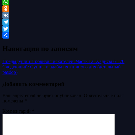
Facebook
WhatsApp
Odnoklassniki
VK
Telegram
Twitter
Отправить
Навигация по записям
Предыдущий
Провизия искателей. Часть 12: Хадисы 61-70
Следующий:
Сунны и адабы пятничного дня (детальный
разбор)
Добавить комментарий
Ваш адрес email не будет опубликован.
Обязательные поля
помечены
*
Комментарий
*