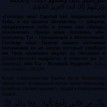
وَيُزَكِّيهِمْ إِنَّكَ أَنتَ العَزِيزُ الحَكِيمُ
«Господи наш! Сделай нас предавшимися
Тебе, а из нашего потомства — общину,
предавшуюся тебе, и укажи нам обряды
поклонения. Прими наше покаяние, ибо,
воистину, Ты
–
Прощающий и Милостивый.
Господи наш! Пошли нашим потомкам
посланника из их числа, который сообщит
им Твои знамения, научит их Писанию и
[Божественной]
мудрости и очистит их
[от
скверны]
, ибо Ты
–
Великий, Мудрый».
(Сура
«Аль-Бакара», 128-129)
Когда строительство Каабы было полностью
завершено, Всевышний Аллах велел Ибрахиму
(алейхис-салам) призвать людей к совершению
хаджа:
وَأَذِّن
فِي
النَّاسِ
بِالْحَجِّ
يَأْتُوكَ
رِجَالاً
وَعَلَى
كُلِّ