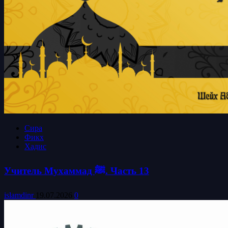
Сира
Фикх
Хадис
Учитель Мухаммад ﷺ. Часть 13
islamdinr
19.07.2026
0