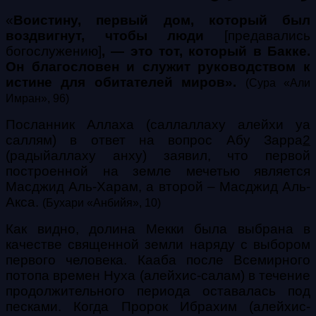
«
Воистину, первый дом, который был
воздвигнут, чтобы люди
[предавались
богослужению]
, — это тот, который в Бакке.
Он благословен и служит руководством к
истине для обитателей миров».
(Сура «Али
Имран», 96)
Посланник Аллаха (саллаллаху алейхи уа
саллям) в ответ на вопрос Абу Зарра
2
(радыйаллаху анху) заявил, что первой
построенной на земле мечетью является
Масджид Аль-Харам, а второй – Масджид Аль-
Акса.
(Бухари «Анбийя», 10)
Как видно, долина Мекки была выбрана в
качестве священной земли наряду с выбором
первого человека. Кааба после Всемирного
потопа времен Нуха (алейхис-салам) в течение
продолжительного периода оставалась под
песками. Когда Пророк Ибрахим (алейхис-