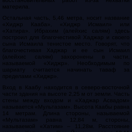
восстановительных работ из-за нехватки
материла.
Остальная часть, 5,46 метра, носит название
«Хиджр Кааба», «Хиджр Исмаил» или
«Хатира». Ибрахим (алейхис салям) здесь
построил для благочестивой Хаджар и своего
сына Исмаила тенистое место. Говорят, что
благочестивая Хаджар и ее сын Исмаил
(алейхис салям) захоронены в части,
называемой «Хиджр». Необходимым по
шариату считается начинать таваф за
пределами «Хиджр».
Вход в Каабу находится в северо-восточной
части здания на высоте 2,25 м от земли. Часть
стены между входом и «Хаджар Асвадом»
называется «Мультазам». Высота Каабы равна
14 метрам. Длина стороны, называемой
«Мультазам» равна 12,84 м, стороны,
называемой «Хатим» – 11,28м. Расстояние