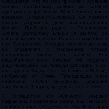
Сообщается, что по этой причине Посланник
Аллаха (саллаллаху алейхи уа саллям)
удостоил его прозвищем «Иса Ислама нашего
времени» («Масиху’ль-Ислам»). Он проявил
немало усердия в деле распространения
Ислама. Пребывая рядом с Посланником
Аллаха (саллаллаху алейхи уа саллям), он
постоянно учился у него. Страсть к познанию в
нем была велика. О вещах, неизвестных ему,
он справлялся у Посланника Аллаха
(саллаллаху алейхи уа саллям). Али
(радыйаллаху анху) называл его «ходячей
энциклопедией». Он передал 281 хадис. В 31-
ом году по Хиджре он скончался в Рабазе,
неподалеку от Мекки. Проходившая мимо
небольшая группа мусульман, совершив
погребальный намаз, предала его тело земле.
3.
Сообщается, что человеком, впервые
покрывшим покрывалом Каабу, был Исмаил,
алейхис салям
. В истории
(Абдураззак, V, 154)