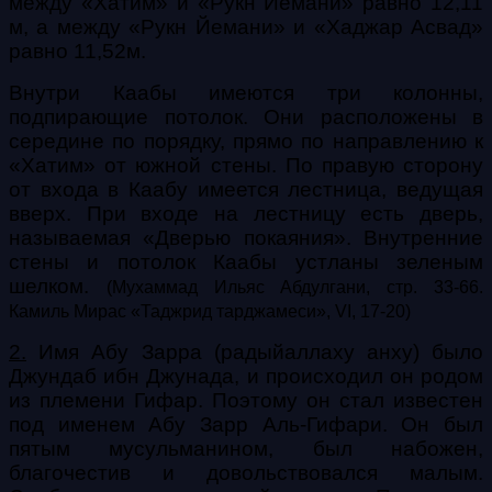
между «Хатим» и «Рукн Йемани» равно 12,11
м, а между «Рукн Йемани» и «Хаджар Асвад»
равно 11,52м.
Внутри Каабы имеются три колонны,
подпирающие потолок. Они расположены в
середине по порядку, прямо по направлению к
«Хатим» от южной стены. По правую сторону
от входа в Каабу имеется лестница, ведущая
вверх. При входе на лестницу есть дверь,
называемая «Дверью покаяния». Внутренние
стены и потолок Каабы устланы зеленым
шелком.
(Мухаммад Ильяс Абдулгани, стр. 33-66.
Камиль Мирас «Таджрид тарджамеси»,
VI
, 17-20)
2.
Имя Абу Зарра (радыйаллаху анху) было
Джундаб ибн Джунада, и происходил он родом
из племени Гифар. Поэтому он стал известен
под именем Абу Зарр Аль-Гифари. Он был
пятым мусульманином, был набожен,
благочестив и довольствовался малым.