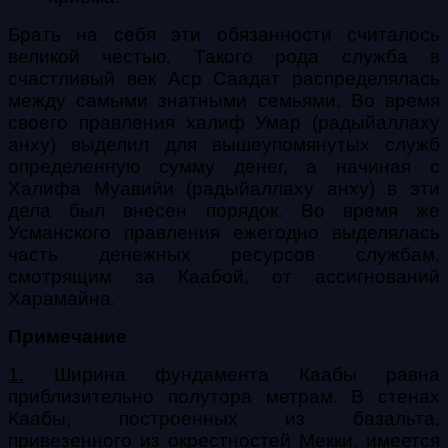
Брать на себя эти обязанности считалось
великой честью. Такого рода служба в
счастливый век Аср Саадат распределялась
между самыми знатными семьями. Во время
своего правления халиф Умар (радыйаллаху
анху) выделил для вышеупомянутых служб
определенную сумму денег, а начиная с
Халифа Муавийи (радыйаллаху анху) в эти
дела был внесен порядок. Во время же
Усманского правления ежегодно выделялась
часть денежных ресурсов службам,
смотрящим за Каабой, от ассигнований
Харамайна.
Примечание
1.
Ширина фундамента Каабы равна
приблизительно полутора метрам. В стенах
Каабы, построенных из базальта,
привезенного из окрестностей Мекки, имеется