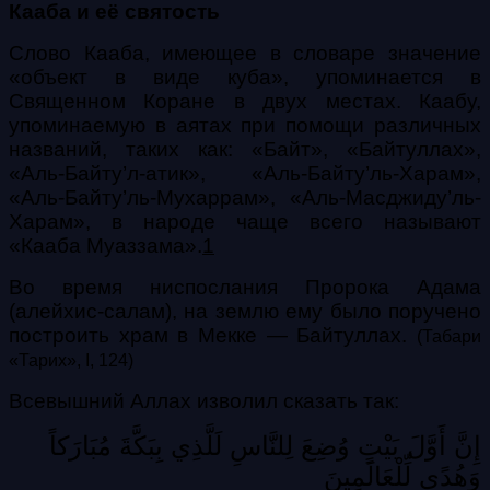
Кааба и её святость
Слово Кааба, имеющее в словаре значение
«объект в виде куба», упоминается в
Священном Коране в двух местах. Каабу,
упоминаемую в аятах при помощи различных
названий, таких как: «Байт», «Байтуллах»,
«Аль-Байту’л-атик», «Аль-Байту’ль-Харам»,
«Аль-Байту’ль-Мухаррам», «Аль-Масджиду’ль-
Харам», в народе чаще всего называют
«Кааба Муаззама».
1
Во время ниспослания Пророка Адама
(алейхис-салам), на землю ему было поручено
построить храм в Мекке — Байтуллах.
(Табари
«Тарих», I, 124)
Всевышний Аллах изволил сказать так:
إِنَّ
أَوَّلَ
بَيْتٍ
وُضِعَ
لِلنَّاسِ
لَلَّذِي
بِبَكَّةَ
مُبَارَكاً
وَهُدًى
لِّلْعَالَمِينَ