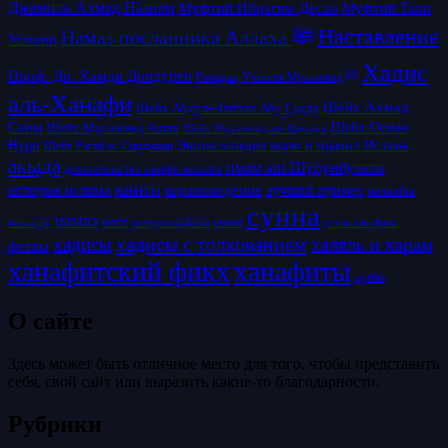
Джамиль Ахмад Назири
Муфтий Таки
Муфтий Ибрагим Десаи
Наставление
Намаз посланника Аллаха ﷺ
Усмани
Хадис
Проф. Др. Хамди Дондурен
Рамадан
Учитель Мухаммад ﷺ
аль-Ханафи
Шейх Ахмад
Шейх Абдуль-Фаттах Абу Гудда
Саим
Шейх Осман
Шейх Мухаммад Ашик
Шейх Мухаммад аль-Каусари
Нури
Энциклопедия норм и правил Ислама
Шейх Рагиб ас-Сирджани
акыда
имам аш-Шурунбулали
доказательства ханафи мазхаба
книги
история ислама
корановедение
лучший пример
мазхабы
сунна
намаз
пост
псевдосалафиты
семья
усуль аль-фикх
манхадж
хадисы с толкованием
хадисы
халяль и харам
фетвы
ханафитский фикх
ханафиты
хутбы
О сайте
Здесь может быть отличное место для того, чтобы представить
себя, свой сайт или выразить какие-то благодарности.
Рубрики