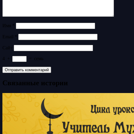
Имя
*
Email
*
Сайт
4
+
=
семь
Связанные истории