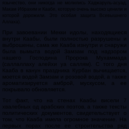
язычество, они никогда не молились Хаджаруль-асуад,
Макам Ибрахим и Каабе, которую очень высоко ценили и
которой дорожили. Это особая защита Всевышнего
Аллаха).
При завоевании Мекки идолы, находящиеся
внутри Каабы, были полностью разрушены и
выброшены, сама же Кааба изнутри и снаружи
была вымыта водой Замзам под надзором
нашего Господина Пророка Мухаммада
(саллаллаху алейхи уа саллям). С того дня
Кааба в канун праздника Курбан вычищается,
моется водой Замзам и розовой водой, а также
ароматизируется амброй, мускусом, а ее
покрывало обновляется.
Тот факт, что на стенах Каабы висели 7
хвалебных од арабских поэтов, а также тексты
политических документов, свидетельствует о
том, что Кааба имела огромное значение. На
первых порах после ее строительства ряд