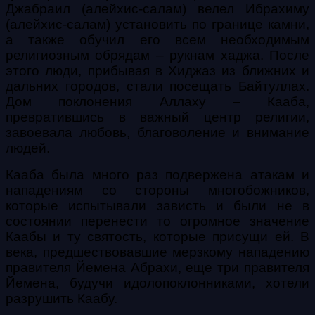
Джабраил (алейхис-салам) велел Ибрахиму
(алейхис-салам) установить по границе камни,
а также обучил его всем необходимым
религиозным обрядам – рукнам хаджа. После
этого люди, прибывая в Хиджаз из ближних и
дальних городов, стали посещать Байтуллах.
Дом поклонения Аллаху – Кааба,
превратившись в важный центр религии,
завоевала любовь, благоволение и внимание
людей.
Кааба была много раз подвержена атакам и
нападениям со стороны многобожников,
которые испытывали зависть и были не в
состоянии перенести то огромное значение
Каабы и ту святость, которые присущи ей. В
века, предшествовавшие мерзкому нападению
правителя Йемена Абрахи, еще три правителя
Йемена, будучи идолопоклонниками, хотели
разрушить Каабу.