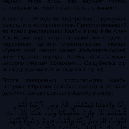
Черной была лишь его верхняя часть,
остальные же части были белоснежными».
А еще в 1039 году по Хиджре Кааба рухнула в
результате обильного селя. Присутствовавший
во время реставрации Каабы Имам Ибн Алан
Аль-Мекки, зарегистрировавший все стадии и
подробные детали строительства, сказал:
«Цвет той части камня Хаджаруль-Асуад,
что скрыта внутри Каабы, белоснежный,
подобно «Макам Ибрахим»…
(Саид Бекташ, стр.
36-38; Д-р Мухаммад Ильяс Абдулгани, стр. 43)
После завершения строительства Каабы
Пророки Ибрахим (алейхис-салам) и Исмаил
(алейхис-салам) вознесли Аллаху мольбу:
رَبَّنَا وَاجْعَلْنَا مُسْلِمَيْنِ
لَكَ وَمِن ذُرِّيَّتِنَا أُمَّةً
مُّسْلِمَةً لَّكَ وَأَرِنَا مَنَاسِكَنَا وَتُبْ عَلَيْنَا
إِنَّكَ أَنتَ
التَّوَّابُ الرَّحِيمُ رَبَّنَا وَابْعَثْ فِيهِمْ رَسُولاً
مِّنْهُمْ
يَتْلُو عَلَيْهِمْ آيَاتِكَ وَيُعَلِّمُهُمُ الْكِتَابَ وَالْحِكْمَةَ