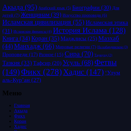
Акыда
(95)
Биографии
(30)
Для
Арабский язык
(5)
Женщинам
(39)
детей
(7)
Искусство проповеди
(6)
Исламская цивилизация
(55)
Исламская этика
История Ислама
(128)
(31)
Исламские финансы
(4)
Коран
(35)
Мазхаб
Книга
(34)
Маджлисы
(25)
Манхадж
(66)
(44)
Мировые религии
(7)
На кабардинском
(3)
Сира
(70)
Проповеди
(17)
Разное
(15)
Таджуид
(2)
Фетвы
Усуль
(68)
Тазкия
(33)
Тафсир
(20)
Фикх
(278)
(149)
Хадис
(147)
‘Улум
аль-Кур’ан
(27)
Меню
Главная
Акыда
Фикх
Коран
Хадис