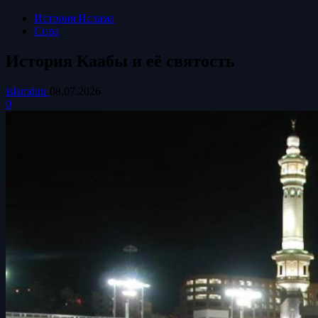
История Ислама
Сира
История Каабы и её святость
islamdinr
08.07.2026
0