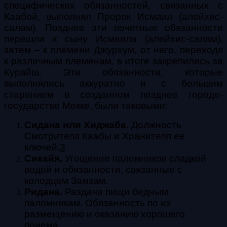
специфических обязанностей, связанных с
Каабой, выполнял Пророк Исмаил (алейхис-
салам). Позднее эти почетные обязанности
перешли к сыну Исмаила (алейхис-салам),
затем – к племени Джурхум, от него, переходя
к различным племенам, в итоге закрепились за
Курайш. Эти обязанности, которые
выполнялись аккуратно и с большим
старанием в созданном позднее городе-
государстве Мекке, были таковыми:
Сидана или Хиджаба.
Должность
Смотрителя Каабы и Хранителя ее
ключей.
3
Сикайя.
Угощение паломников сладкой
водой и обязанности, связанные с
колодцем Замзам.
Ридана.
Раздача пищи бедным
паломникам. Обязанность по их
размещению и оказанию хорошего
приема.