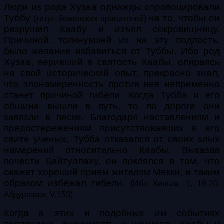
Люди из рода Хузаа однажды спровоцировали
Туббу
на то, чтобы он
(титул йеменских правителей)
разрушил Каабу и изъял сокровищницу.
Причиной, толкнувшей их на эту подлость,
было желание избавиться от Туббы. Ибо род
Хузаа, веривший в святость Каабы, опираясь
на свой исторический опыт, прекрасно знал,
что злонамеренность против нее непременно
станет причиной гибели. Когда Тубба и его
община вышли в путь, то по дороге они
завязли в песке. Благодаря наставлениям и
предостережениям присутствовавших в его
свите ученых, Тубба отказался от своих злых
намерений относительно Каабы. Выказав
почести Байтуллаху, он поклялся в том, что
окажет хороший прием жителям Мекки, и таким
образом избежал гибели.
(Ибн Хишам, 1, 19-20;
Абдураззак, V,153)
Когда в этих и подобных им событиях