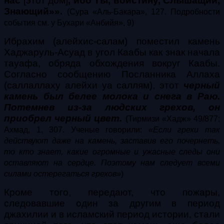
нас
[этот дом]
, ибо Ты, воистину, Слышащий,
Знающий»».
(Сура «Аль-Бакара», 127. Подробности
события см. у Бухари «Анбийя», 9)
Ибрахим (алейхис-салам) поместил камень
Хаджаруль-Асуад в угол Каабы как знак начала
тауафа, обряда обхождения вокруг Каабы.
Согласно сообщению Посланника Аллаха
(саллаллаху алейхи уа саллям), этот
черный
камень был белее молока и снега в Раю.
Потемнев из-за людских грехов, он
приобрел черный цвет.
(Тирмизи «Хадж» 49/877;
Ахмад, 1, 307. Ученые говорили:
«Если грехи так
действуют даже на камень, заставив его почернеть,
то кто знает, какие огромные и ужасные следы они
оставляют на сердце. Поэтому нам следует всеми
силами остерегаться грехов»
)
Кроме того, передают, что пожары,
следовавшие один за другим в период
джахилии и в исламский период истории, стали