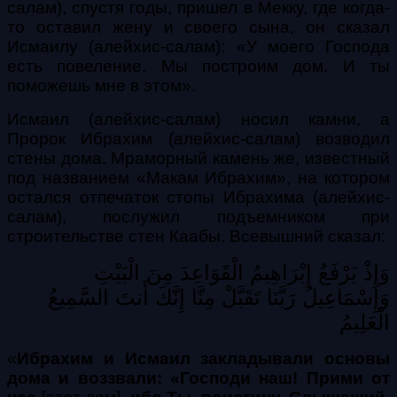
салам), спустя годы, пришел в Мекку, где когда-
то оставил жену и своего сына, он сказал
Исмаилу (алейхис-салам): «У моего Господа
есть повеление. Мы построим дом. И ты
поможешь мне в этом».
Исмаил (алейхис-салам) носил камни, а
Пророк Ибрахим (алейхис-салам) возводил
стены дома. Мраморный камень же, известный
под названием «Макам Ибрахим», на котором
остался отпечаток стопы Ибрахима (алейхис-
салам), послужил подъемником при
строительстве стен Каабы. Всевышний сказал:
وَإِذْ
يَرْفَعُ
إِبْرَاهِيمُ
الْقَوَاعِدَ
مِنَ
الْبَيْتِ
وَإِسْمَاعِيلُ
رَبَّنَا
تَقَبَّلْ
مِنَّا
إِنَّكَ
أَنتَ
السَّمِيعُ
الْعَلِيمُ
«
Ибрахим и Исмаил закладывали основы
дома и воззвали: «Господи наш! Прими от