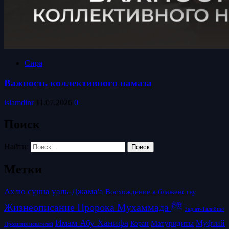
Сира
Важность коллективного намаза
islamdinr
11.07.2026
0
Поиск
Найти:
Метки
Ахлю сунна уаль-Джама'а
Восхождение к блаженству
Жизнеописание Пророка Мухаммада ﷺ
Зад ат-Талибин/
Имам Абу Ханифа
Матуридиты
Муфтий
Коран
Провизия искателей