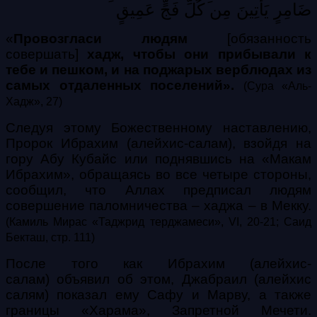
ضَامِرٍ
يَأْتِينَ
مِن
كُلِّ
فَجٍّ
عَمِيقٍ
«
Провозгласи людям
[обязанность
совершать]
хадж, чтобы они прибывали к
тебе и пешком, и на поджарых верблюдах из
самых отдаленных поселений».
(Сура «Аль-
Хадж», 27)
Следуя этому Божественному наставлению,
Пророк Ибрахим (алейхис-салам), взойдя на
гору Абу Кубайс или поднявшись на «Макам
Ибрахим», обращаясь во все четыре стороны,
сообщил, что Аллах предписал людям
совершение паломничества – хаджа – в Мекку.
(Камиль Мирас «Таджрид терджамеси», VI, 20-21; Саид
Бекташ, стр. 111)
После того как Ибрахим (алейхис-
салам) объявил об этом, Джабраил (алейхис
салям) показал ему Сафу и Марву, а также
границы «Харама», Запретной Мечети.