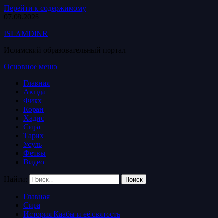
Перейти к содержимому
07.08.2026
ISLAMDINR
Исламский образовательный портал
Основное меню
Главная
Акыда
Фикх
Коран
Хадис
Сира
Тарих
Усуль
Фетвы
Видео
Найти:
Главная
Сира
История Каабы и её святость