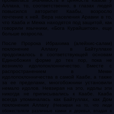
проявилась значимость и ценность Каабы у
Аллаха, то, соответственно, в глазах людей
повысился авторитет Каабы, возросло
почтение к ней. Вера населения Аравии в то,
что Кааба и Мекка находятся под защитой, как
говорили язычники, «Бога Курайшитов», еще
больше возросла.
После Пророка Ибрахима (алейхис-салам)
поклонение Аллаху в Байтуллахе
продолжалось в соответствующей основам
Единобожия форме до тех пор, пока не
возникло идолопоклонничество. Вместе с
распространением в Мекке
идолопоклонничества в самой Каабе, а также
за ее пределами, многобожники установили
немало идолов. Невзирая на это, идолы эти
никогда не приписывались к Каабе. Кааба
всегда упоминалась как Байтуллах, как Дом
поклонения Аллаху
(Невзирая на то, что люди
обожествляли различные камни и деревья, впадая в