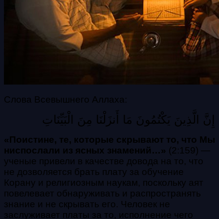
Слова Всевышнего Аллаха:
إِنَّ الَّذِينَ يَكْتُمُونَ مَا أَنزَلْنَا مِنَ الْبَيِّنَاتِ
«Пoиcтинe, тe, кoтopыe cкpывaют тo, чтo Mы
ниcпocлaли из яcныx знaмeний…»
(2:159) —
ученые привели в качестве довода на то, что
не дозволяется брать плату за обучение
Корану и религиозным наукам, поскольку аят
повелевает обнаруживать и распространять
знание и не скрывать его. Человек не
заслуживает платы за то, исполнение чего