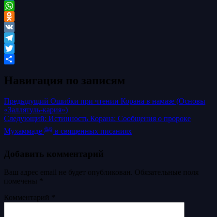
Facebook
WhatsApp
Odnoklassniki
VK
Telegram
Twitter
Отправить
Навигация по записям
Предыдущий
Ошибки при чтении Корана в намазе (Основы
«Заллятуль-кария»)
Следующий:
Истинность Корана: Сообщения о пророке
Мухаммаде ﷺ в священных писаниях
Добавить комментарий
Ваш адрес email не будет опубликован.
Обязательные поля
помечены
*
Комментарий
*