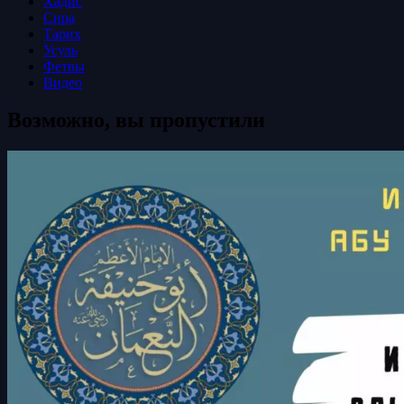
Хадис
Сира
Тарих
Усуль
Фетвы
Видео
Возможно, вы пропустили