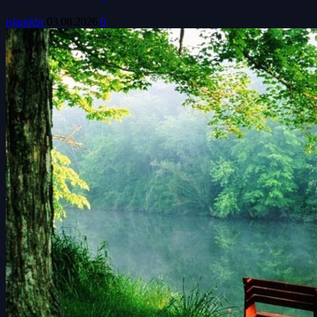
islamkbr
03.08.2026
0