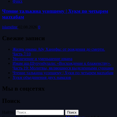
Фикх
Чтение талькина усопшему | Хукм по четырем
мазхабам
islamdinr
02.08.2026
0
Свежие записи
Жизнь имама Абу Ханифы: от рождения до смерти.
Часть 7/10
Увеличение и уменьшение имана
Имам аш-Шурунбулали: «Восхождение к блаженству».
Часть 19: Молитвы, являющиеся выделенными суннами
Чтение талькина усопшему | Хукм по четырем мазхабам
Хукм объединения двух намазов
Мы в соцсетях
Поиск
Найти: