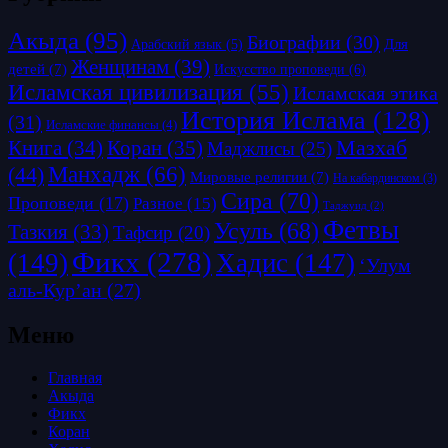
Акыда
(95)
Биографии
(30)
Для
Арабский язык
(5)
Женщинам
(39)
детей
(7)
Искусство проповеди
(6)
Исламская цивилизация
(55)
Исламская этика
История Ислама
(128)
(31)
Исламские финансы
(4)
Коран
(35)
Мазхаб
Книга
(34)
Маджлисы
(25)
Манхадж
(66)
(44)
Мировые религии
(7)
На кабардинском
(3)
Сира
(70)
Проповеди
(17)
Разное
(15)
Таджуид
(2)
Фетвы
Усуль
(68)
Тазкия
(33)
Тафсир
(20)
Фикх
(278)
(149)
Хадис
(147)
‘Улум
аль-Кур’ан
(27)
Меню
Главная
Акыда
Фикх
Коран