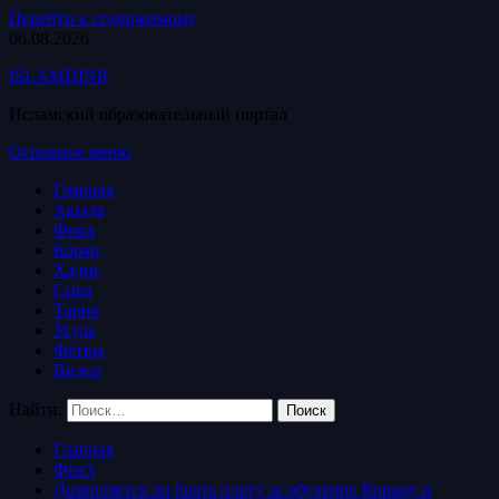
Перейти к содержимому
06.08.2026
ISLAMDINR
Исламский образовательный портал
Основное меню
Главная
Акыда
Фикх
Коран
Хадис
Сира
Тарих
Усуль
Фетвы
Видео
Найти:
Главная
Фикх
Дозволяется ли брать плату за обучение Корану и