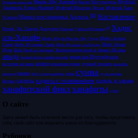
Имам Абу Ханифа
Матуридиты
Муфтий
Коран
Провизия искателей
Джамиль Ахмад Назири
Муфтий Таки
Муфтий Ибрагим Десаи
Наставление
Намаз посланника Аллаха ﷺ
Усмани
Хадис
Проф. Др. Хамди Дондурен
Рамадан
Учитель Мухаммад ﷺ
аль-Ханафи
Шейх Ахмад
Шейх Абдуль-Фаттах Абу Гудда
Саим
Шейх Осман
Шейх Мухаммад Ашик
Шейх Мухаммад аль-Каусари
Нури
Энциклопедия норм и правил Ислама
Шейх Рагиб ас-Сирджани
акыда
имам аш-Шурунбулали
доказательства ханафи мазхаба
книги
история ислама
корановедение
лучший пример
мазхабы
сунна
намаз
пост
псевдосалафиты
семья
усуль аль-фикх
манхадж
хадисы с толкованием
хадисы
халяль и харам
фетвы
ханафитский фикх
ханафиты
хутбы
О сайте
Здесь может быть отличное место для того, чтобы представить
себя, свой сайт или выразить какие-то благодарности.
Рубрики