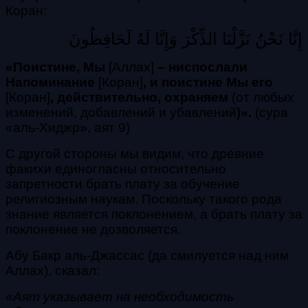
Коран:
إِنَّا نَحْنُ نَزَّلْنَا الذِّكْرَ وَإِنَّا لَهُ لَحَافِظُونَ
«Поистине, Мы
[Аллах]
– ниспослали
Напоминание
[Коран]
, и поистине Мы его
[Коран]
, действительно, охраняем
(от любых
изменений, добавлений и убавлений
)»
.
(сура
«аль-Хиджр», аят 9)
С другой стороны мы видим, что древние
факихи единогласны относительно
запретности брать плату за обучение
религиозным наукам. Поскольку такого рода
знание является поклонением, а брать плату за
поклонение не дозволяется.
Абу Бакр аль-Джассас (да смилуется над ним
Аллах), сказал:
«Аят указывает на необходимость