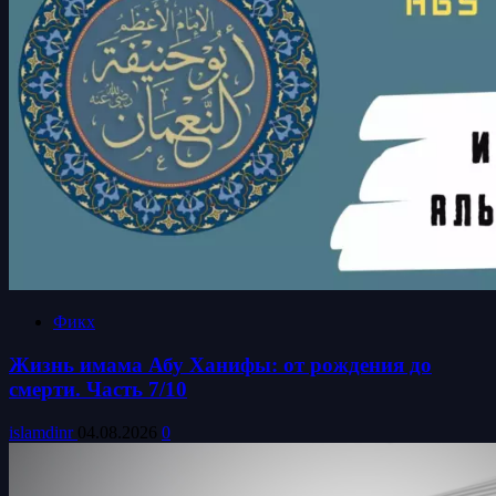
Фикх
Жизнь имама Абу Ханифы: от рождения до
смерти. Часть 7/10
islamdinr
04.08.2026
0