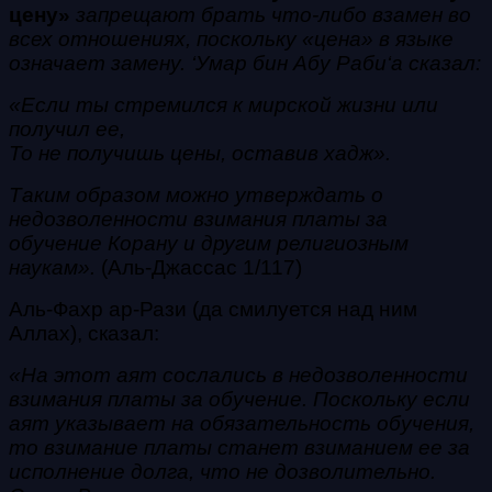
цeнy»
запрещают брать что-либо взамен во
всех отношениях, поскольку «цена» в языке
означает замену. ‘Умар бин Абу Раби‘а сказал:
«Если ты стремился к мирской жизни или
получил ее,
То не получишь цены, оставив хадж
»
.
Таким образом можно утверждать о
недозволенности взимания платы за
обучение Корану и другим религиозным
наукам».
(Аль-Джассас 1/117)
Аль-Фахр ар-Рази (да смилуется над ним
Аллах), сказал:
«На этот аят сослались в недозволенности
взимания платы за обучение. Поскольку если
аят указывает на обязательность обучения,
то взимание платы станет взиманием ее за
исполнение долга, что не дозволительно.