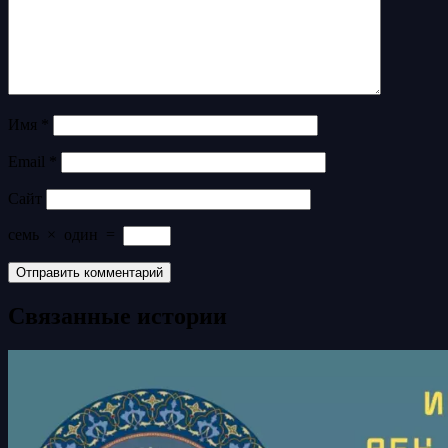
Имя
*
Email
*
Сайт
семь
×
один
=
Связанные истории