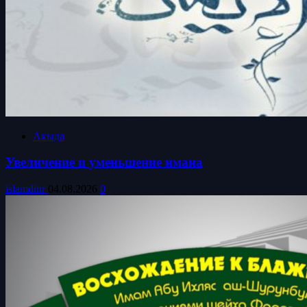
Акыда
Увеличение и уменьшение имана
islamdinr
04.08.2026
0