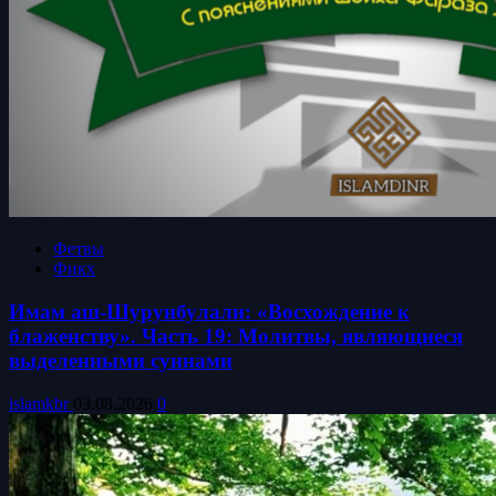
Фетвы
Фикх
Имам аш-Шурунбулали: «Восхождение к
блаженству». Часть 19: Молитвы, являющиеся
выделенными суннами
islamkbr
03.08.2026
0