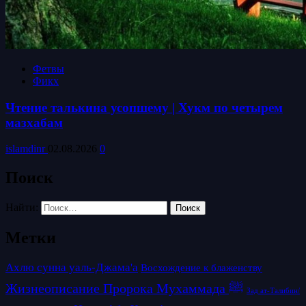
Фетвы
Фикх
Чтение талькина усопшему | Хукм по четырем
мазхабам
islamdinr
02.08.2026
0
Поиск
Найти:
Метки
Ахлю сунна уаль-Джама'а
Восхождение к блаженству
Жизнеописание Пророка Мухаммада ﷺ
Зад ат-Талибин/