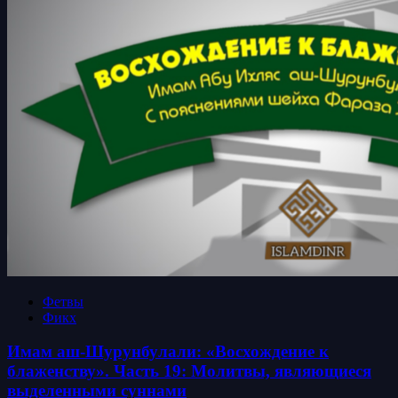
Фетвы
Фикх
Имам аш-Шурунбулали: «Восхождение к
блаженству». Часть 19: Молитвы, являющиеся
выделенными суннами