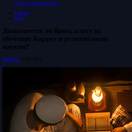
религиозным наукам?
Тафсир
Фикх
Дозволяется ли брать плату за
обучение Корану и религиозным
наукам?
islamdinr
07.06.2023
0