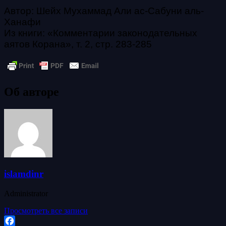
Автор: Шейх Мухаммад Али ас-Сабуни аль-
Ханафи
Из книги: «Комментарии законодательных
аятов Корана», т. 2, стр. 283-285
Об авторе
islamdinr
Administrator
Просмотреть все записи