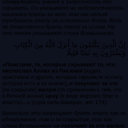
обнаруживать знание и запретность его
скрывать. Он указывает на недозволенность
взимания платы за него, так как нельзя
требовать плату за исполнение долга. Ведь
не дозволяется брать плату за ислам. На
это также указывают слова Всевышнего:
إِنَّ الَّذِينَ يَكْتُمُونَ مَا أَنزَلَ اللَّهُ مِنَ الْكِتَابِ
وَيَشْتَرُونَ بِهِ ثَمَنًا قَلِيلًا
«Поистине, те, которые скрывают то, что
ниспослал Аллах из Писания
[иудеи,
христиане и другие, которые скрывали истину,
которая есть в их книгах]
, и покупают за это
[за сокрытие]
малую
(по сравнению с тем, что
в Вечной жизни)
цену
(в виде мирских благ и
власти)
…»
(сура «аль-Бакара», аят 174)
Буквально это запрещает брать плату как за
обнаружение, так и за сокрытие, так как
слова Всевышнего
«и пoкyпaют зa этo мaлyю