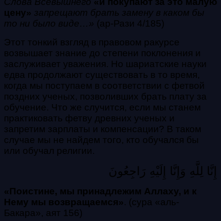
Слова Всевышнего
«и пoкyпaют зa этo мaлyю
цeнy»
запрещают брать замену в каком бы
то ни было виде…»
(ар-Рази 4/185)
Этот тонкий взгляд в правовом ракурсе
возвышает знание до степени поклонения и
заслуживает уважения. Но шариатские науки
едва продолжают существовать в то время,
когда мы поступаем в соответствии с фетвой
поздних ученых, позволивших брать плату за
обучение. Что же случится, если мы станем
практиковать фетву древних ученых и
запретим зарплаты и компенсации? В таком
случае мы не найдем того, кто обучался бы
или
обучал религии.
إِنَّا لِلَّهِ وَإِنَّا إِلَيْهِ رَاجِعُونَ
«Пoиcтинe, мы пpинaдлeжим Aллaxy, и к
Нeмy мы вoзвpaщaeмcя»
. (сура «аль-
Бакара», аят 156)