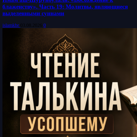
блаженству». Часть 19: Молитвы, являющиеся
выделенными суннами
islamkbr
03.08.2026
0