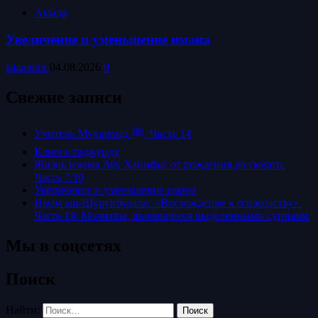
Акыда
Увеличение и уменьшение имана
islamdinr
04.08.2026
0
Свежие записи
Учитель Мухаммад ﷺ. Часть 14
Ключ к таджуиду
Жизнь имама Абу Ханифы: от рождения до смерти.
Часть 7/10
Увеличение и уменьшение имана
Имам аш-Шурунбулали: «Восхождение к блаженству».
Часть 19: Молитвы, являющиеся выделенными суннами
Мы в соцсетях
Поиск
Найти: