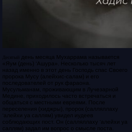
день месяца Мухаррама называется
Десятый
«Яум (день) ‘Ашура». Несколько тысяч лет
назад именно в этот день Господь спас Своего
пророка Мусу (алейхис-салам) и его
последователей от рук фараона.
Мусульманам, проживающим в Лучезарной
Медине, приходилось часто встречаться и
общаться с местными евреями. После
переселения (хиджры), пророк (салляллаху
‘алейхи уа саллям) увидел иудеев
соблюдающих пост. Он (салляллаху ‘алейхи уа
саллям) задал им вопрос о смысле поста.