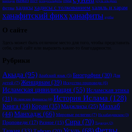
намаз
пост
псевдосалафиты
семья
усуль аль-фикх
манхадж
хадисы с толкованием
хадисы
халяль и харам
фетвы
ханафитский фикх
ханафиты
хутбы
О сайте
Здесь может быть отличное место для того, чтобы представить
себя, свой сайт или выразить какие-то благодарности.
Рубрики
Акыда
(95)
Биографии
(30)
Для
Арабский язык
(5)
Женщинам
(39)
детей
(7)
Искусство проповеди
(6)
Исламская цивилизация
(55)
Исламская этика
История Ислама
(128)
(31)
Исламские финансы
(4)
Коран
(35)
Мазхаб
Книга
(34)
Маджлисы
(25)
Манхадж
(66)
(44)
Мировые религии
(7)
На кабардинском
(3)
Сира
(70)
Проповеди
(17)
Разное
(15)
Таджуид
(2)
Фетвы
Усуль
(68)
Тазкия
(33)
Тафсир
(20)