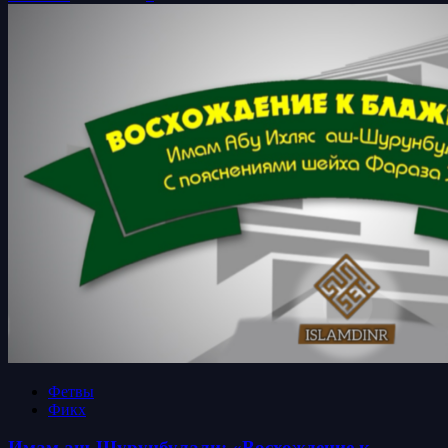
Фетвы
Фикх
Имам аш-Шурунбулали: «Восхождение к