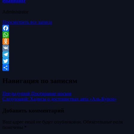
islamdinr
Administrator
Просмотреть все записи
Facebook
WhatsApp
Odnoklassniki
VK
Telegram
Twitter
Отправить
Навигация по записям
Предыдущий
Протирание носков
Следующий:
Хадисы о достоинствах аята «Аль-Курси»
Добавить комментарий
Ваш адрес email не будет опубликован.
Обязательные поля
помечены
*