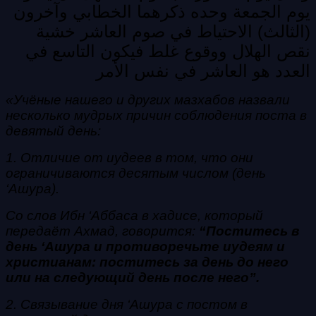
يوم الجمعة وحده ذكرهما الخطابي وآخرون
(الثالث) الاحتياط في صوم العاشر خشية
نقص الهلال ووقوع غلط فيكون التاسع في
العدد هو العاشر في نفس الأمر
«Учёные нашего и других мазхабов назвали
несколько мудрых причин соблюдения поста в
девятый день:
1. Отличие от иудеев в том, что они
ограничиваются десятым числом (день
‘Ашура).
Со слов Ибн ‘Аббаса в хадисе, который
передаёт Ахмад, говорится:
“Поститесь в
день ‘Ашура и противоречьте иудеям и
христианам: поститесь за день до него
или на следующий день после него”.
2. Связывание дня ‘Ашура с постом в