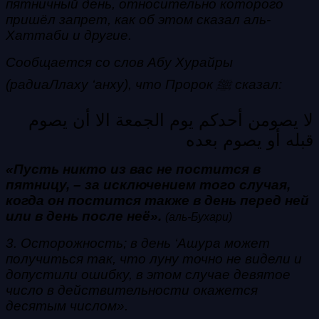
пятничный день, относительно которого
пришёл запрет, как об этом сказал аль-
Хаттаби и другие.
Сообщается со слов Абу Хурайры
(радиаЛлаху ‘анху), что Пророк ﷺ сказал:
لا يصومن أحدكم يوم الجمعة الا أن يصوم
قبله أو يصوم بعده
«Пусть никто из вас не постится в
пятницу, – за исключением того случая,
когда он постится также в день перед ней
или в день после неё».
(аль-Бухари)
3. Осторожность; в день ‘Ашура может
получиться так, что луну точно не видели и
допустили ошибку, в этом случае девятое
число в действительности окажется
десятым числом».