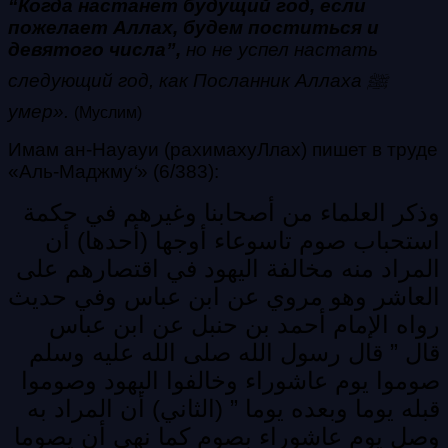
“Когда настанет будущий год, если
пожелает Аллах, будем поститься и
девятого числа”,
но не успел настать
следующий год, как Посланник Аллаха ﷺ
умер».
(Муслим)
Имам ан-Науауи (рахимахуЛлах) пишет в труде
«Аль-Маджму
‘
» (6/383):
وذكر العلماء من أصحابنا وغيرهم في حكمة
استحباب صوم تاسوعاء أوجها (أحدها) أن
المراد منه مخالفة اليهود في اقتصارهم على
العاشر وهو مروي عن ابن عباس وفي حديث
رواه الإمام أحمد بن حنبل عن ابن عباس
قال ” قال رسول الله صلى الله عليه وسلم
صوموا يوم عاشوراء وخالفوا اليهود وصوموا
قبله يوما وبعده يوما ” (الثاني) أن المراد به
وصل يوم عاشوراء بصوم كما نهى أن يصوما