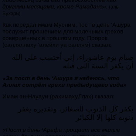
другими месяцами, кроме Рамадана».
(аль-
Бухари)
Как передал имам Муслим, пост в день ‘Ашура
послужит прощением для маленьких грехов
совершенных в прошлом году. Пророк
(салляллаху ‘алейхи уа саллям) сказал:
صيام يوم عاشوراء، إني أحتسب على الله
أن يكفر السنة التي قبله
«За пост в день ‘Ашура я надеюсь, что
Аллах сотрёт грехи предыдущего года»
Имам ан-Науауи (рахимахуЛлах) сказал:
يكفر كل الذنوب الصغائر، وتقديره يغفر
ذنوبه كلها إلا الكبائر
«Пост в день
‘
Арафа прощает все малые