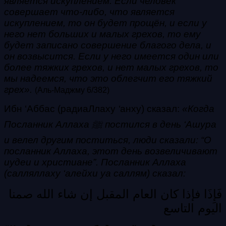
является искуплением. Если человек
совершает что-либо, что является
искуплением, то он будет прощён, и если у
него нет больших и малых грехов, то ему
будет записано совершение благого дела, и
он возвысится. Если у него имеется один или
более тяжких грехов, и нет малых грехов, то
мы надеемся, что это облегчит его тяжкий
грех».
(Аль-Маджму 6/382)
Ибн ‘Аббас (радиаЛлаху
‘
анху) сказал:
«Когда
Посланник Аллаха ﷺ постился в день ‘Ашура
и велел другим поститься, люди сказали: “О
посланник Аллаха, этот день возвеличивают
иудеи и христиане”. Посланник Аллаха
(салляллаху ‘алейхи уа саллям) сказал:
فَإِذَا فإذا كان العام المقبل إن شاء الله صمنا
اليوم التاسع