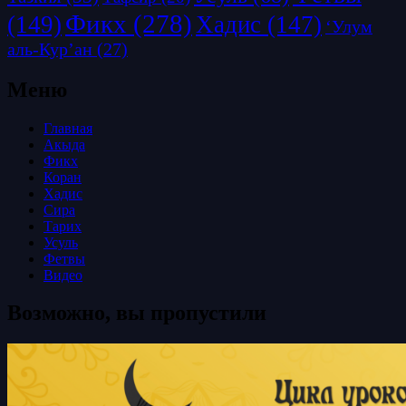
Фикх
(278)
(149)
Хадис
(147)
‘Улум
аль-Кур’ан
(27)
Меню
Главная
Акыда
Фикх
Коран
Хадис
Сира
Тарих
Усуль
Фетвы
Видео
Возможно, вы пропустили