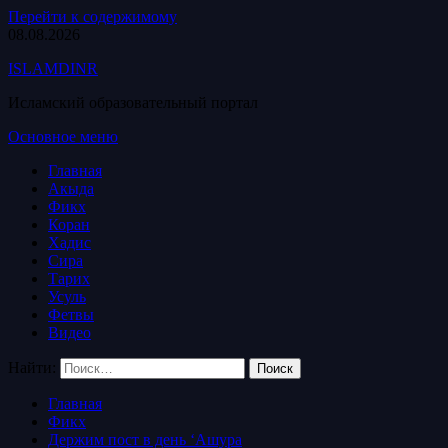
Перейти к содержимому
08.08.2026
ISLAMDINR
Исламский образовательный портал
Основное меню
Главная
Акыда
Фикх
Коран
Хадис
Сира
Тарих
Усуль
Фетвы
Видео
Найти:
Главная
Фикх
Держим пост в день ‘Ашура