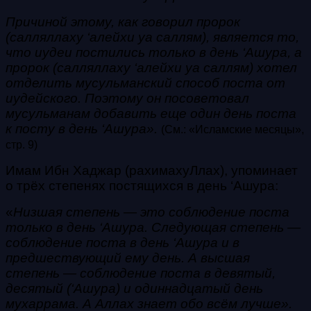
Причиной этому, как говорил пророк
(салляллаху ‘алейхи уа саллям), является то,
что иудеи постились только в день ‘Ашура, а
пророк (салляллаху ‘алейхи уа саллям) хотел
отделить мусульманский способ поста от
иудейского. Поэтому он посоветовал
мусульманам добавить еще один день поста
к посту в день ‘Ашура».
(См.: «Исламские месяцы»,
стр. 9)
Имам Ибн Хаджар (рахимахуЛлах), упоминает
о трёх степенях постящихся в день ‘Ашура:
«
Низшая степень — это соблюдение поста
только в день ‘Ашура.
Следующая степень —
соблюдение поста в день ‘Ашура и в
предшествующий ему день.
А высшая
степень — соблюдение поста в девятый,
десятый (‘Ашура) и одиннадцатый день
мухаррама. А Аллах знает обо всём лучше».