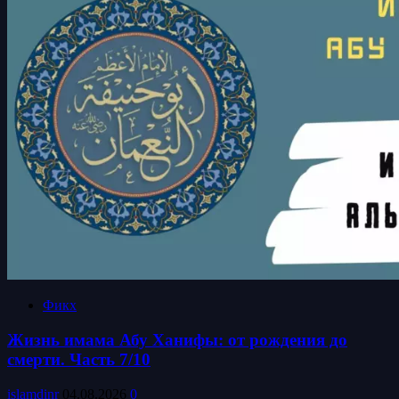
Фикх
Жизнь имама Абу Ханифы: от рождения до
смерти. Часть 7/10
islamdinr
04.08.2026
0