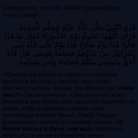
Сообщается, что Ибн ‘Аббас (радиаЛлаху
‘анху) сказал:
قَدِمَ النَّبِيُّ صَلَّى اللَّهُ عَلَيْهِ وَسَلَّمَ الْمَدِينَةَ
فَرَأَى الْيَهُودَ تَصُومُ يَوْمَ عَاشُورَاءَ فَقَالَ مَا هَذَا
قَالُوا هَذَا يَوْمٌ صَالِحٌ هَذَا يَوْمٌ نَجَّى اللَّهُ بَنِي
إِسْرَائِيلَ مِنْ عَدُوِّهِمْ فَصَامَهُ مُوسَى قَالَ فَأَنَا
أَحَقُّ بِمُوسَى مِنْكُمْ فَصَامَهُ وَأَمَرَ بِصِيَامِهِ
«Пророк (салляллаху ‘алейхи уа саллям)
прибыл в Медину, и увидел, что иудеи
постятся в день ‘Ашура. Он спросил их:
«Что
это?»
Они ответили: «Это великий день!
Именно в нем Аллах спас сынов Исраиля от их
врага, и Муса (алейхис-салам) стал
поститься в этот день». Тогда Пророк
(салляллаху ‘алейхи уа саллям) сказал:
«Я
более близок к Мусе, чем вы!»
Затем он
постился и велел соблюдать этот