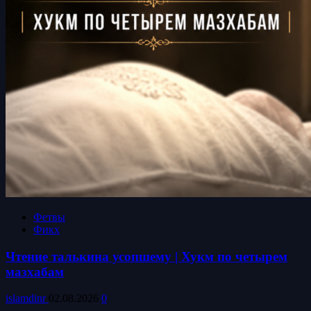
Фетвы
Фикх
Чтение талькина усопшему | Хукм по четырем
мазхабам
islamdinr
02.08.2026
0