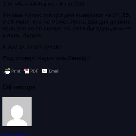
(См.: «Фатх аль-Бари», т. 4, стр. 246)
Ин шаа Аллах эти три дня выпадают на 24,
25,
и 26 июня. Кто не может, пусть два дня держит,
если это не по силам, то, хотя-бы один день
—
в день ‘Ашура.
А Аллах знает лучше.
Подготовил: Хадис аль-Ханафи
Об авторе