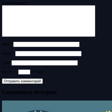
Комментарий
*
Имя
*
Email
*
Сайт
шесть
−
=
три
Связанные истории