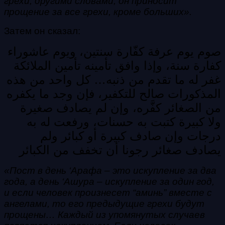
грехи, другими словами, он приносит
прощение за все грехи, кроме больших».
Затем он сказал:
صوم يوم عرفة كفّارة سنتين، ويوم عاشوراء
كفارة سنة، وإذا وافق تأمينه تأمين الملائكة
غفر له ما تقدم من ذنبه… كل واحد من هذه
المذكورات صالح للتكفير، فإن وجد ما يكفره
من الصغائر كفَّره، وإن لم يصادف صغيرة
ولا كبيرة كتبت به حسنات، ورفعت له به
درجات وإن صادف كبيرة أو كبائر ولم
يصادف صغائر رجونا أن تخفف من الكبائر
«Пост в день ‘Арафа – это искупление за два
года, а день ‘Ашура – искупление за один год,
и если человек произнесет “аминь” вместе с
ангелами, то его предыдущие грехи будут
прощены… Каждый из упомянутых случаев