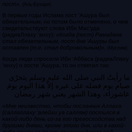
пост».
(Аль-Бухари)
В первые годы Ислама пост ‘Ашура был
обязательным, но потом было отменено, о чем
свидетельствуют слова Ибн Мас
‘
уда
(радиаЛлаху ‘анху):
«Когда (пост) Рамадана
стал обязательным, пост дня ‘Ашуры был
оставлен (т.е. стал добровольным)».
(Муслим)
Когда люди спросили Ибн ‘Аббаса (радиаЛлаху
‘анху) о посте ‘Ашура, то он ответил так:
ما رأيتُ النبي صلى الله عليه وسلم يتحرّى
صيام يوم فضله على غيره إلاَّ هذا اليوم يومَ
عاشوراء، وهذا الشهر يعني شهر رمضان
«Мне неизвестно, чтобы посланник Аллаха
(салляллаху ‘алейхи уа саллям) постился в
какой-либо день из-за его превосходства над
другими днями, кроме этого дня, или в какой-
либо месяц из-за его превосходства над