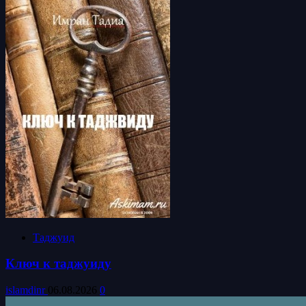
Таджуид
Ключ к таджуиду
islamdinr
06.08.2026
0