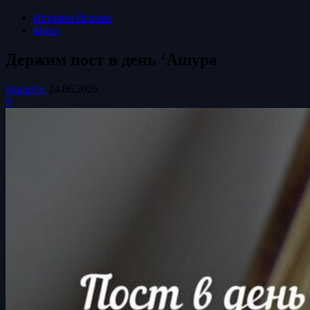
История Ислама
Фикх
Держим пост в день ‘Ашура
islamdinr
24.06.2026
0