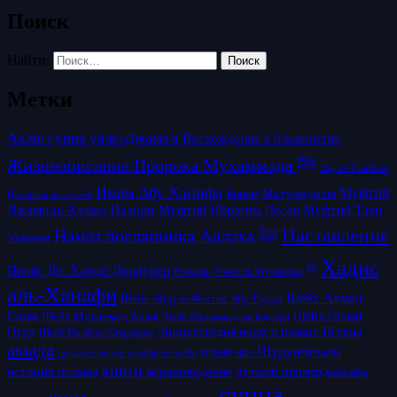
Поиск
Найти:
Метки
Ахлю сунна уаль-Джама'а
Восхождение к блаженству
Жизнеописание Пророка Мухаммада ﷺ
Зад ат-Талибин/
Имам Абу Ханифа
Матуридиты
Муфтий
Коран
Провизия искателей
Джамиль Ахмад Назири
Муфтий Таки
Муфтий Ибрагим Десаи
Наставление
Намаз посланника Аллаха ﷺ
Усмани
Хадис
Проф. Др. Хамди Дондурен
Рамадан
Учитель Мухаммад ﷺ
аль-Ханафи
Шейх Ахмад
Шейх Абдуль-Фаттах Абу Гудда
Саим
Шейх Осман
Шейх Мухаммад Ашик
Шейх Мухаммад аль-Каусари
Нури
Энциклопедия норм и правил Ислама
Шейх Рагиб ас-Сирджани
акыда
имам аш-Шурунбулали
доказательства ханафи мазхаба
книги
история ислама
корановедение
лучший пример
мазхабы
сунна