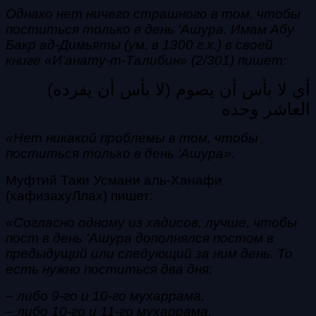
Однако нет ничего страшного в том, чтобы
поститься только в день ‘Ашура. И
мам Абу
Бакр ад-Димьяты (ум. в 1300 г.х.) в своей
книге «И’анату-т-Талибин» (2/301) пишет:
(لا بأس أن يفرده) أي لا بأس أن يصوم
العاشر وحده
«Нет никакой проблемы в том, чтобы
поститься только в день ‘Ашура».
Муфтий Таки Усмани аль-Ханафи
(хафизахуЛлах) пишет:
«Согласно одному из хадисов, лучше, чтобы
пост в день ‘Ашура дополнялся постом в
предыдущий или следующий за ним день. То
есть нужно поститься два дня:
– либо 9-го и 10-го мухаррама,
– либо 10-го и 11-го мухаррама.