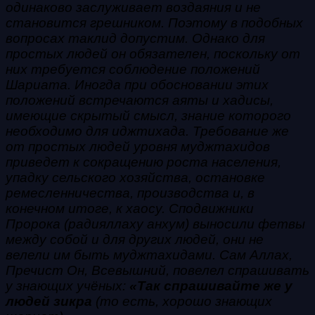
одинаково заслуживает воздаяния и не
становится грешником. Поэтому в подобных
вопросах таклид допустим. Однако для
простых людей он обязателен, поскольку от
них требуется соблюдение положений
Шариата. Иногда при обосновании этих
положений встречаются аяты и хадисы,
имеющие скрытый смысл, знание которого
необходимо для иджтихада. Требование же
от простых людей уровня муджтахидов
приведет к сокращению роста населения,
упадку сельского хозяйства, остановке
ремесленничества, производства и, в
конечном итоге, к хаосу. Сподвижники
Пророка (радияллаху анхум) выносили фетвы
между собой и для других людей, они не
велели им быть муджтахидами. Сам Аллах,
Пречист Он, Всевышний, повелел спрашивать
у знающих учёных:
«Так спрашивайте же у
людей зикра
(то есть, хорошо знающих