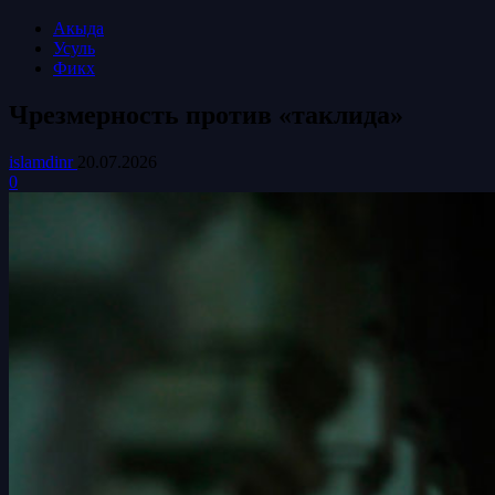
Акыда
Усуль
Фикх
Чрезмерность против «таклида»
islamdinr
20.07.2026
0