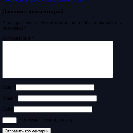
Добавить комментарий
Ваш адрес email не будет опубликован.
Обязательные поля
помечены
*
Комментарий
*
Имя
*
Email
*
Сайт
×
восемь
=
тридцать два