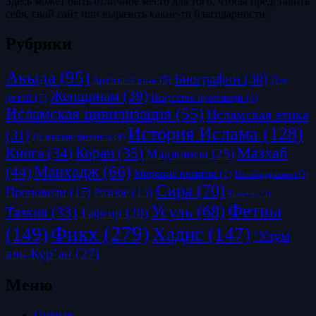
Здесь может быть отличное место для того, чтобы представить
себя, свой сайт или выразить какие-то благодарности.
Рубрики
Акыда
(95)
Биографии
(30)
Для
Арабский язык
(5)
Женщинам
(39)
детей
(7)
Искусство проповеди
(6)
Исламская цивилизация
(55)
Исламская этика
История Ислама
(128)
(31)
Исламские финансы
(4)
Коран
(35)
Мазхаб
Книга
(34)
Маджлисы
(25)
Манхадж
(66)
(44)
Мировые религии
(7)
На кабардинском
(3)
Сира
(70)
Проповеди
(17)
Разное
(15)
Таджуид
(2)
Фетвы
Усуль
(68)
Тазкия
(33)
Тафсир
(20)
Фикх
(279)
(149)
Хадис
(147)
‘Улум
аль-Кур’ан
(27)
Меню
Главная