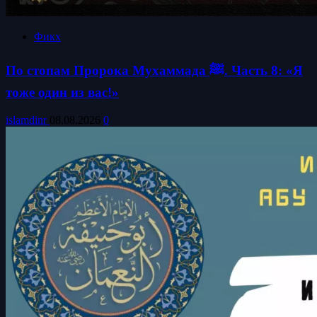
Фикх
По стопам Пророка Мухаммада ﷺ. Часть 8: «Я
тоже один из вас!»
islamdinr
08.08.2026
0