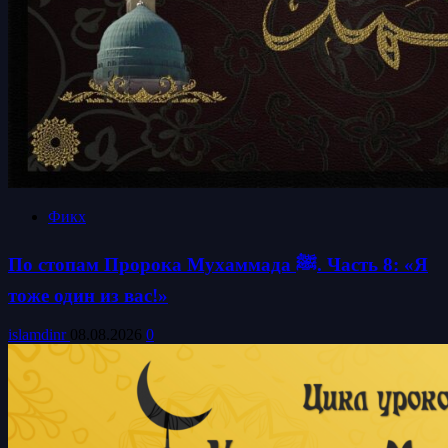
Фикх
По стопам Пророка Мухаммада ﷺ. Часть 8: «Я
тоже один из вас!»
islamdinr
08.08.2026
0