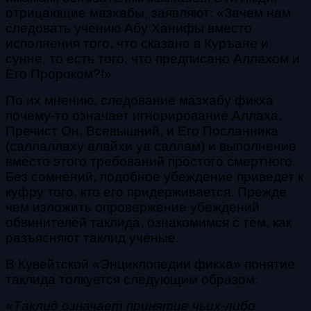
отрицающие мазхабы, заявляют: «Зачем нам
следовать учению Абу Ханифы вместо
исполнения того, что сказано в Куръане и
сунне, то есть того, что предписано Аллахом и
Его Пророком?!».
По их мнению, следование мазхабу фикха
почему-то означает игнорирование Аллаха,
Пречист Он, Всевышний, и Его Посланника
(саллаллаху алайхи уа саллам) и выполнение
вместо этого требований простого смертного.
Без сомнений, подобное убеждение приведет к
куфру того, кто его придерживается. Прежде
чем изложить опровержение убеждений
обвинителей таклида, ознакомимся с тем, как
разъясняют таклид ученые.
В Кувейтской «Энциклопедии фикха» понятие
таклида толкуется следующим образом:
«Таклид означает принятие чьих-либо