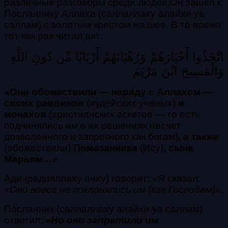
различные разговоры среди людей.Он зашел к
Посланнику Аллаха (саллаллаху алайхи уа
саллам) с золотым крестом на шее. В то время
тот как раз читал аят:
اتَّخَذُوا أَحْبَارَهُمْ وَرُهْبَانَهُمْ أَرْبَابًا مِّن دُونِ اللَّهِ
وَالْمَسِيحَ ابْنَ مَرْيَمَ
«Они обожествили — наряду с Аллахом —
своих раввинов
(иудейских ученых)
и
монахов
(христианских аскетов — то есть
подчинялись им в их решениях насчет
дозволенного и запретного как богам)
, а также
(обожествили)
Помазанника
(Ису)
, сына
Марьям…»
Ади (радияллаху анху) говорит: «Я сказал:
«Они вовсе не поклонялись им (как Господам)».
Посланник (саллаллаху алайхи уа саллам)
ответил:
«Но они запретили им