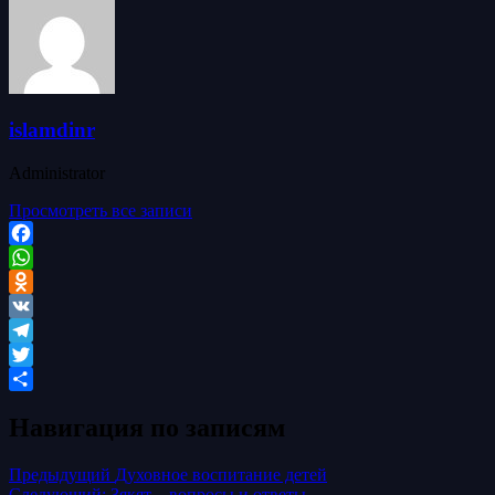
islamdinr
Administrator
Просмотреть все записи
Facebook
WhatsApp
Odnoklassniki
VK
Telegram
Twitter
Отправить
Навигация по записям
Предыдущий
Духовное воспитание детей
Следующий:
Зякят – вопросы и ответы