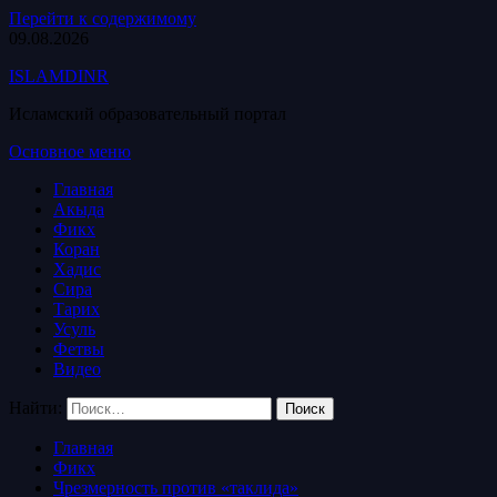
Перейти к содержимому
09.08.2026
ISLAMDINR
Исламский образовательный портал
Основное меню
Главная
Акыда
Фикх
Коран
Хадис
Сира
Тарих
Усуль
Фетвы
Видео
Найти:
Главная
Фикх
Чрезмерность против «таклида»