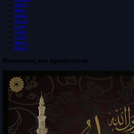
Акыда
Фикх
Коран
Хадис
Сира
Тарих
Усуль
Фетвы
Видео
Возможно, вы пропустили