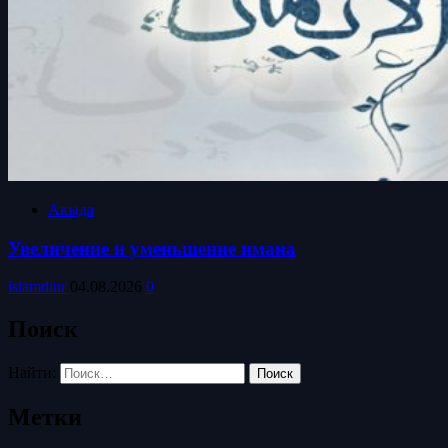
Акыда
Увеличение и уменьшение имана
islamdinr
04.08.2026
0
Поиск
Найти:
Метки