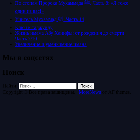
По стопам Пророка Мухаммада ﷺ. Часть 8: «Я тоже
один из вас!»
Учитель Мухаммад ﷺ. Часть 14
Ключ к таджуиду
Жизнь имама Абу Ханифы: от рождения до смерти.
Часть 7/10
Увеличение и уменьшение имана
Мы в соцсетях
Поиск
Найти:
Copyright © Все права защищены.
|
MoreNews
от AF themes.