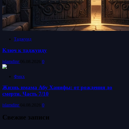
Таджуид
Ключ к таджуиду
islamdinr
06.08.2026
0
Фикх
Жизнь имама Абу Ханифы: от рождения до
смерти. Часть 7/10
islamdinr
04.08.2026
0
Свежие записи