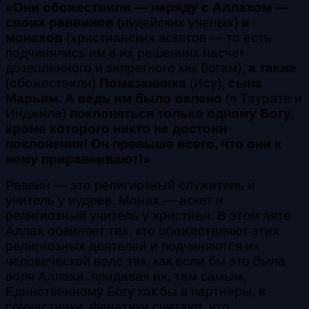
«Они обожествили — наряду с Аллахом —
своих раввинов
(иудейских ученых)
и
монахов
(христианских аскетов — то есть
подчинялись им в их решениях насчет
дозволенного и запретного как богам),
а также
(обожествили)
Помазанника
(Ису)
, сына
Марьям. А ведь им было велено
(в Таурате и
Инджиле)
поклоняться только одному Богу,
кроме которого никто не достоин
поклонения! Он превыше всего, что они к
нему приравнивают!»
Раввин — это религиозный служитель и
учитель у иудеев. Монах — аскет и
религиозный учитель у христиан. В этом аяте
Аллах обвиняет тех, кто обожествляют этих
религиозных деятелей и подчиняются их
человеческой воле так, как если бы это была
воля Аллаха, придавая их, тем самым,
Единственному Богу как бы в партнеры, в
соучастники. Фанатики считают, что