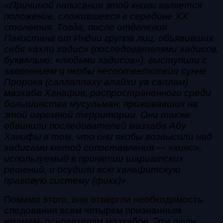
«Причиной написания этой книги является
положение, сложившееся в середине XX
столетия. Тогда, после отделения
Пакистана от Индии группа лиц, объявивших
себя «ахли хадис» (последователями хадисов,
буквально: «людьми хадисов»), выступили с
заявлением о якобы несоответствии сунне
Пророка (саллаллаху алайхи уа саллам)
мазхаба Ханафия, распространенного среди
большинства мусульман, проживавших на
этой огромной территории. Они также
обвинили последователей мазхаба Абу
Ханифы в том, что они якобы возвысили над
хадисами метод сопоставления — «кияс»,
используемый в принятии шариатских
решений, и осудили всю ханафитскую
правовую систему (фикх)».
Помимо этого, они отвергли необходимость
следования всем четырем признанным
имамам, основателям мазхабов.
Эти люди,