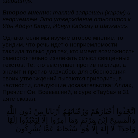
шариат)
».
Второе мнение:
таклид запрещен (харам) и
неприемлем. Это утверждение относится к
Ибн Абдул Барру, Ибнул Кайюму и Шаукани».
Однако, если мы изучим второе мнение, то
увидим, что речь идет о неприемлемости
таклида только для тех, кто имеет возможность
самостоятельно извлекать смысл священных
текстов. Те, кто выступает против таклида, а
значит и против мазхабов, для обоснования
своих утверждений пытаются приводить, в
частности, следующие доказательства:
Аллах,
Пречист Он, Всевышний, в суре «Тауба» в 31
аяте сказал:
اتَّخَذُوا أَحْبَارَهُمْ وَرُهْبَانَهُمْ أَرْبَابًا مِنْ دُونِ اللَّهِ
وَالْمَسِيحَ ابْنَ مَرْيَمَ وَمَا أُمِرُوا إِلَّا لِيَعْبُدُوا إِلَٰهًا
وَاحِدًا ۖ لَا إِلَٰهَ إِلَّا هُوَ ۚ سُبْحَانَهُ عَمَّا يُشْرِكُونَ