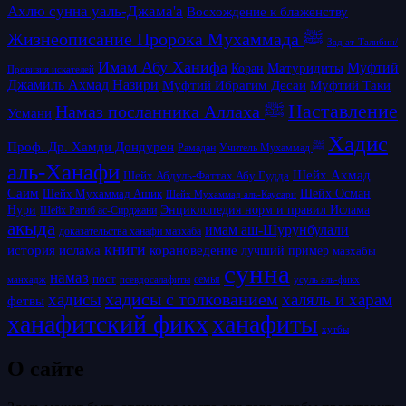
Ахлю сунна уаль-Джама'а
Восхождение к блаженству
Жизнеописание Пророка Мухаммада ﷺ
Зад ат-Талибин/
Имам Абу Ханифа
Матуридиты
Муфтий
Коран
Провизия искателей
Джамиль Ахмад Назири
Муфтий Таки
Муфтий Ибрагим Десаи
Наставление
Намаз посланника Аллаха ﷺ
Усмани
Хадис
Проф. Др. Хамди Дондурен
Рамадан
Учитель Мухаммад ﷺ
аль-Ханафи
Шейх Ахмад
Шейх Абдуль-Фаттах Абу Гудда
Саим
Шейх Осман
Шейх Мухаммад Ашик
Шейх Мухаммад аль-Каусари
Нури
Энциклопедия норм и правил Ислама
Шейх Рагиб ас-Сирджани
акыда
имам аш-Шурунбулали
доказательства ханафи мазхаба
книги
история ислама
корановедение
лучший пример
мазхабы
сунна
намаз
пост
псевдосалафиты
семья
усуль аль-фикх
манхадж
хадисы с толкованием
хадисы
халяль и харам
фетвы
ханафитский фикх
ханафиты
хутбы
О сайте