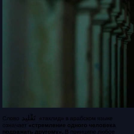
تَقْليد‎
Слово
«таклид» в арабском языке
означает
«стремление одного человека
подражать другому».
В принципе любое