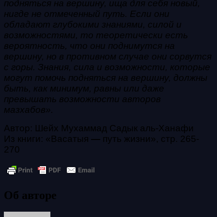
подняться на вершину, ища для себя новый,
нигде не отмеченный путь. Если они
обладают глубокими знаниями, силой и
возможностями, то теоретически есть
вероятность, что они поднимутся на
вершину, но в противном случае они сорвутся
с горы. Знания, сила и возможности, которые
могут помочь подняться на вершину, должны
быть, как минимум, равны или даже
превышать возможности авторов
мазхабов».
Автор: Шейх Мухаммад Садык аль-Ханафи
Из книги: «Васатыя
—
путь жизни», стр. 265-
270
Об авторе