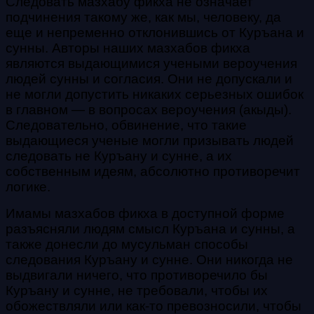
Следовать мазхабу фикха не означает
подчинения такому же, как мы, человеку, да
еще и непременно отклонившись от Куръана и
сунны. Авторы наших мазхабов фикха
являются выдающимися учеными вероучения
людей сунны и согласия. Они не допускали и
не могли допустить никаких серьезных ошибок
в главном — в вопросах вероучения (акыды).
Следовательно, обвинение, что такие
выдающиеся ученые могли призывать людей
следовать не Куръану и сунне, а их
собственным идеям, абсолютно противоречит
логике.
Имамы мазхабов фикха в доступной форме
разъясняли людям смысл Куръана и сунны, а
также донесли до мусульман способы
следования Куръану и сунне. Они никогда не
выдвигали ничего, что противоречило бы
Куръану и сунне, не требовали, чтобы их
обожествляли или как-то превозносили, чтобы