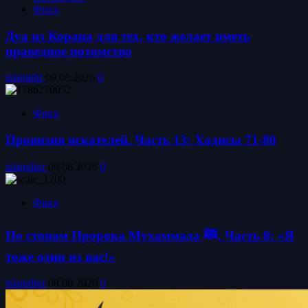
Фикх
Дуа из Корана для тех, кто желает иметь
праведное потомство
islamkbr
09.08.2026
0
Фикх
Провизия искателей. Часть 13: Хадисы 71-80
islamdinr
09.08.2026
0
Фикх
По стопам Пророка Мухаммада ﷺ. Часть 8: «Я
тоже один из вас!»
islamdinr
08.08.2026
0