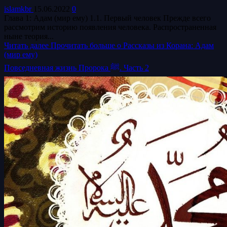
islamkbr
15.06.2022
0
Глава 1: Адам (мир ему) 1.1. Первый человек Прежде всего
рассмотрим историю появления человека. Распространенная
ныне теория...
Читать далее
Прочитать больше о Рассказы из Корана: Адам
(мир ему)
Повседневная жизнь Пророка ﷺ. Часть 2