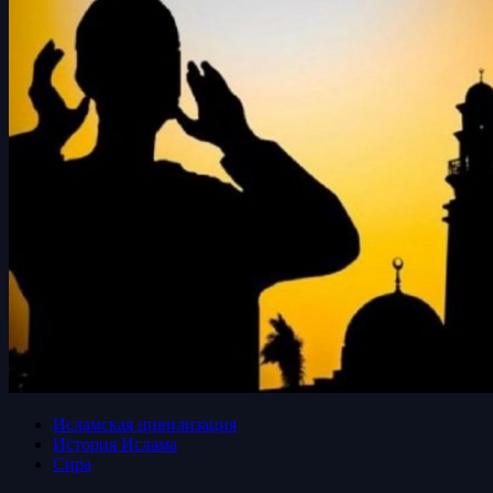
Исламская цивилизация
История Ислама
Сира