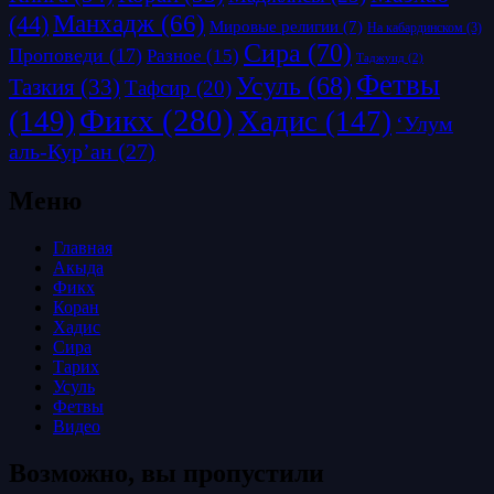
Манхадж
(66)
(44)
Мировые религии
(7)
На кабардинском
(3)
Сира
(70)
Проповеди
(17)
Разное
(15)
Таджуид
(2)
Фетвы
Усуль
(68)
Тазкия
(33)
Тафсир
(20)
Фикх
(280)
(149)
Хадис
(147)
‘Улум
аль-Кур’ан
(27)
Меню
Главная
Акыда
Фикх
Коран
Хадис
Сира
Тарих
Усуль
Фетвы
Видео
Возможно, вы пропустили