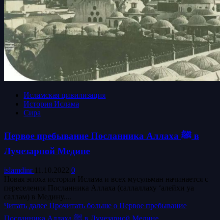
Исламская цивилизация
История Ислама
Сира
Первое пребывание Посланника Аллаха ﷺ в
Лучезарной Медине
islamdinr
11.10.2022
0
Новая эпоха истории Ислама и всех мусульман начинается с
переселения Посланника Аллаха (саллаллаху ‘алейхи уа
саллам) в Медину....
Читать далее
Прочитать больше о Первое пребывание
Посланника Аллаха ﷺ в Лучезарной Медине