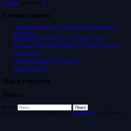
islamdinr
08.08.2026
0
Свежие записи
Дуа из Корана для тех, кто желает иметь праведное
потомство
Провизия искателей. Часть 13: Хадисы 71-80
По стопам Пророка Мухаммада ﷺ. Часть 8: «Я тоже
один из вас!»
Учитель Мухаммад ﷺ. Часть 14
Ключ к таджуиду
Мы в соцсетях
Поиск
Найти:
Copyright © Все права защищены.
|
MoreNews
от AF themes.