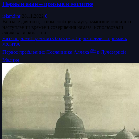
Первый азан – призыв к молитве
islamdinr
28.11.2022
0
Вначале для того, чтобы сообщить мусульманской общине о
наступлении времени совершения намаза, использовали
слова: «На намаз, на...
Читать далее
Прочитать больше о Первый азан – призыв к
молитве
Первое пребывание Посланника Аллаха ﷺ в Лучезарной
Медине