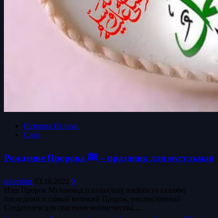
История Ислама
Сира
Рождение Пророка ﷺ – праздник для мусульман
islamdinr
03.10.2022
0
Наш Пророк Мухаммад (саллаллаху алейхи уа саллям)
последний и самый великий Пророк, ниспосланный
Создателем для спасения человечества,...