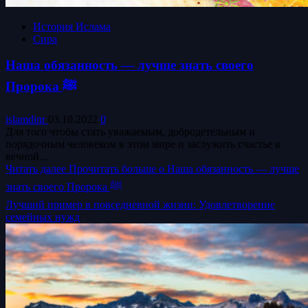
История Ислама
Сира
Наша обязанность — лучше знать своего
Пророка ﷺ
islamdinr
03.10.2022
0
Для того чтобы стать уважаемым, добродетельным и
порядочным человеком в этом мире и заслужить счастье в
вечной...
Читать далее
Прочитать больше о Наша обязанность — лучше
знать своего Пророка ﷺ
Лучший пример в повседневной жизни: Удовлетворение
семейных нужд