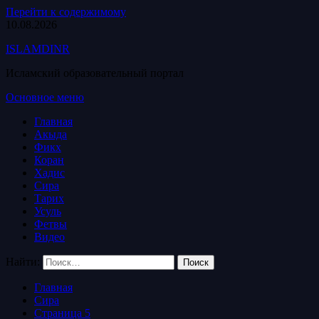
Перейти к содержимому
10.08.2026
ISLAMDINR
Исламский образовательный портал
Основное меню
Главная
Акыда
Фикх
Коран
Хадис
Сира
Тарих
Усуль
Фетвы
Видео
Найти:
Главная
Сира
Страница 5