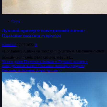
Сира
Лучший пример в повседневной жизни:
Оказание помощи супругам
islamdinr
27.07.2022
0
«Посланник Аллаха ﷺ тоже был смертным. Он зашивал свои
одежды, доил овец и все свои дела решал...
Читать далее
Прочитать больше о Лучший пример в
повседневной жизни: Оказание помощи супругам
Рассказы из Корана: Адам (мир ему)