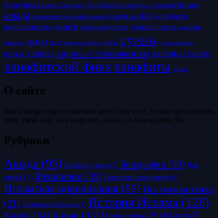
Нури
Энциклопедия норм и правил Ислама
Шейх Рагиб ас-Сирджани
акыда
имам аш-Шурунбулали
доказательства ханафи мазхаба
книги
история ислама
корановедение
лучший пример
мазхабы
сунна
намаз
пост
псевдосалафиты
семья
усуль аль-фикх
манхадж
хадисы с толкованием
хадисы
халяль и харам
фетвы
ханафитский фикх
ханафиты
хутбы
О сайте
Здесь может быть отличное место для того, чтобы представить
себя, свой сайт или выразить какие-то благодарности.
Рубрики
Акыда
(95)
Биографии
(30)
Для
Арабский язык
(5)
Женщинам
(39)
детей
(7)
Искусство проповеди
(6)
Исламская цивилизация
(55)
Исламская этика
История Ислама
(128)
(31)
Исламские финансы
(4)
Коран
(35)
Мазхаб
Книга
(34)
Маджлисы
(25)