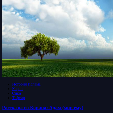
История Ислама
Коран
Сира
Тафсир
Рассказы из Корана: Адам (мир ему)