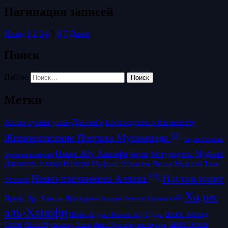
Пагинация записей
Назад
1
2
3
4
5
6
7
Далее
Поиск
Найти:
Метки
Ахлю сунна уаль-Джама'а
Восхождение к блаженству
Жизнеописание Пророка Мухаммада ﷺ
Зад ат-Талибин/
Имам Абу Ханифа
Матуридиты
Муфтий
Коран
Провизия искателей
Джамиль Ахмад Назири
Муфтий Таки
Муфтий Ибрагим Десаи
Наставление
Намаз посланника Аллаха ﷺ
Усмани
Хадис
Проф. Др. Хамди Дондурен
Рамадан
Учитель Мухаммад ﷺ
аль-Ханафи
Шейх Ахмад
Шейх Абдуль-Фаттах Абу Гудда
Саим
Шейх Осман
Шейх Мухаммад Ашик
Шейх Мухаммад аль-Каусари