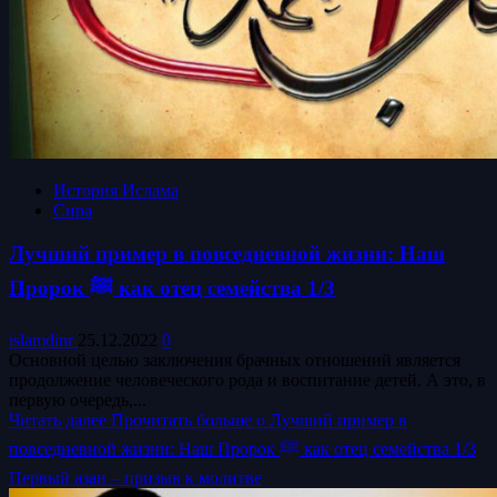
История Ислама
Сира
Лучший пример в повседневной жизни: Наш
Пророк ﷺ как отец семейства 1/3
islamdinr
25.12.2022
0
Основной целью заключения брачных отношений является
продолжение человеческого рода и воспитание детей. А это, в
первую очередь,...
Читать далее
Прочитать больше о Лучший пример в
повседневной жизни: Наш Пророк ﷺ как отец семейства 1/3
Первый азан – призыв к молитве