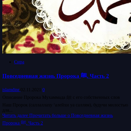
Сира
Повседневная жизнь Пророка ﷺ. Часть 2
islamdinr
02.11.2021
0
Описание Пророка Мухаммада ﷺ с его собственных слов
Наш Пророк (саллаллаху ‘алейхи уа саллям), будучи милостью
для...
Читать далее
Прочитать больше о Повседневная жизнь
Пророка ﷺ. Часть 2