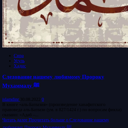
Сира
Усуль
Хадис
Следование нашему любимому Пророку
Мухаммаду ﷺ
islamdinr
30.08.2022
0
В книге «аль-Баззазия» (произведение ханафитского
правоведа аль-Баззази (ум. в 827/1424 г.) по вопросам фикха)
сказано: «Адаб –...
Читать далее
Прочитать больше о Следование нашему
любимому Пророку Мухаммаду ﷺ