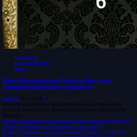
Биографии
История Ислама
Фикх
Имам Джамалуддин Юсуф аль-Багдади:
Предпочтение верного мазхаба (6)
islamkbr
07.07.2018
0
Глава пятая: Причины предпочтения его другим имамам
Доводом этому служат Коран, сунна и разум. Что касается
Корана,...
Читать далее
Прочитать больше о Имам Джамалуддин Юсуф
аль-Багдади: Предпочтение верного мазхаба (6)
Намаз Посланника Аллаха (салляллаху ‘алейхи уа саллям).