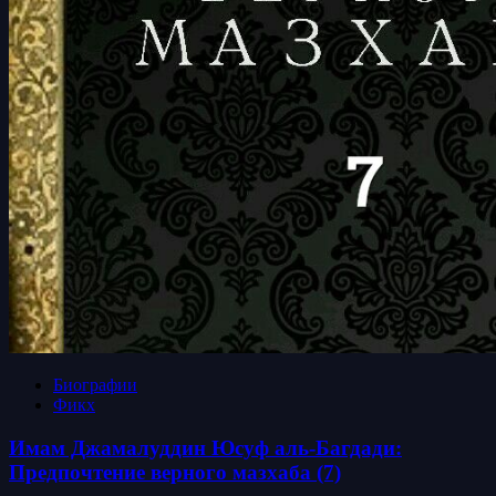
Биографии
Фикх
Имам Джамалуддин Юсуф аль-Багдади:
Предпочтение верного мазхаба (7)