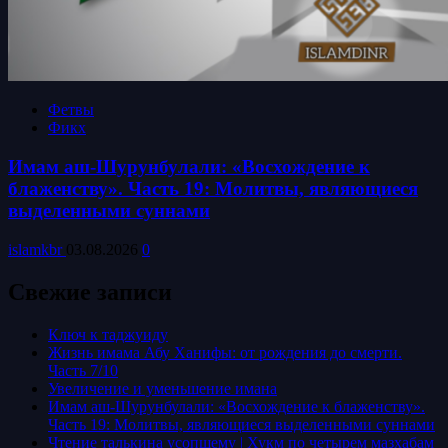
Фетвы
Фикх
Имам аш-Шурунбулали: «Восхождение к
блаженству». Часть 19: Молитвы, являющиеся
выделенными суннами
islamkbr
03.08.2026
0
Свежие записи
Ключ к таджуиду
Жизнь имама Абу Ханифы: от рождения до смерти.
Часть 7/10
Увеличение и уменьшение имана
Имам аш-Шурунбулали: «Восхождение к блаженству».
Часть 19: Молитвы, являющиеся выделенными суннами
Чтение талькина усопшему | Хукм по четырем мазхабам