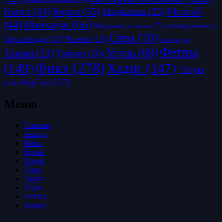
Исламские финансы
(4)
Коран
(35)
Мазхаб
Книга
(34)
Маджлисы
(25)
Манхадж
(66)
(44)
Мировые религии
(7)
На кабардинском
(3)
Сира
(70)
Проповеди
(17)
Разное
(15)
Таджуид
(2)
Фетвы
Усуль
(68)
Тазкия
(33)
Тафсир
(20)
Фикх
(278)
(149)
Хадис
(147)
‘Улум
аль-Кур’ан
(27)
Меню
Главная
Акыда
Фикх
Коран
Хадис
Сира
Тарих
Усуль
Фетвы
Видео