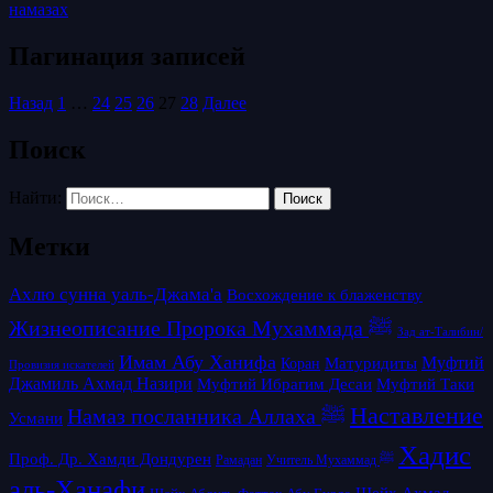
намазах
Пагинация записей
Назад
1
…
24
25
26
27
28
Далее
Поиск
Найти:
Метки
Ахлю сунна уаль-Джама'а
Восхождение к блаженству
Жизнеописание Пророка Мухаммада ﷺ
Зад ат-Талибин/
Имам Абу Ханифа
Матуридиты
Муфтий
Коран
Провизия искателей
Джамиль Ахмад Назири
Муфтий Таки
Муфтий Ибрагим Десаи
Наставление
Намаз посланника Аллаха ﷺ
Усмани
Хадис
Проф. Др. Хамди Дондурен
Рамадан
Учитель Мухаммад ﷺ
аль-Ханафи
Шейх Ахмад