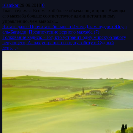
islamkbr
29.09.2018
0
Глава седьмая: Его мазхаб более объемлющ и прост Выводы
его мазхаба больше соответствуют административному
управлению, чем выводы...
Читать далее
Прочитать больше о Имам Джамалуддин Юсуф
аль-Багдади: Предпочтение верного мазхаба (7)
Толкование хадиса: «Тот, кто устранит одну мирскую заботу
верующего, Аллах устранит его одну заботу в Судный
день…»