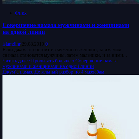
Фикх
Совершение намаза мужчинами и женщинами
на одной линии
islamdinr
29.08.2019
0
Если джамаат состоит из мужчин и женщин, за имамом
сначала становятся мужчины, затем мальчики, и за ними...
Читать далее
Прочитать больше о Совершение намаза
мужчинами и женщинами на одной линии
Джум’а намаз. Детальный разбор по 4 мазхабам