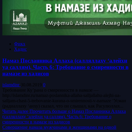
Фикх
Хадис
Намаз Посланника Аллаха (салляллаху ‘алейхи
уа саллям). Часть 6: Требование о смиренности в
намазе из хадисов
islamdinr
30.08.2019
0
Требование Ку’рана о смиренности в намазе —
http://islamdinr.ru/namaz-poslannika-allaha-salljallahu-alejhi-ua-
salljam-chast-5-trebovanie-kurana-o-smirennosti-v-namaze ‘Усман
(радиаллаху ‘анху) сказал, что он слышал, как Расулюллах...
Читать далее
Прочитать больше о Намаз Посланника Аллаха
(салляллаху ‘алейхи уа саллям). Часть 6: Требование о
смиренности в намазе из хадисов
Совершение намаза мужчинами и женщинами на одной