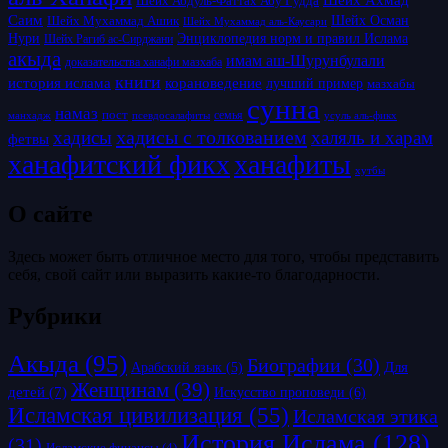
Шейх Абдуль-Фаттах Абу Гудда
Саим
Шейх Осман
Шейх Мухаммад Ашик
Шейх Мухаммад аль-Каусари
Нури
Энциклопедия норм и правил Ислама
Шейх Рагиб ас-Сирджани
акыда
имам аш-Шурунбулали
доказательства ханафи мазхаба
книги
история ислама
корановедение
лучший пример
мазхабы
сунна
намаз
пост
псевдосалафиты
семья
усуль аль-фикх
манхадж
хадисы с толкованием
хадисы
халяль и харам
фетвы
ханафитский фикх
ханафиты
хутбы
О сайте
Здесь может быть отличное место для того, чтобы представить
себя, свой сайт или выразить какие-то благодарности.
Рубрики
Акыда
(95)
Биографии
(30)
Для
Арабский язык
(5)
Женщинам
(39)
детей
(7)
Искусство проповеди
(6)
Исламская цивилизация
(55)
Исламская этика
История Ислама
(128)
(31)