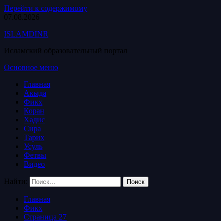
Перейти к содержимому
07.08.2026
ISLAMDINR
Исламский образовательный портал
Основное меню
Главная
Акыда
Фикх
Коран
Хадис
Сира
Тарих
Усуль
Фетвы
Видео
Найти:
Главная
Фикх
Страница 27