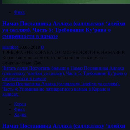
Фикх
Намаз Посланника Аллаха (салляллаху ‘алейхи
уа саллям). Часть 5: Требование Ку’рана о
смиренности в намазе
islamkbr
30.06.2018
0
ТРЕБОВАНИЕ КОРАНА О СМИРЕННОСТИ В НАМАЗЕ В
Коране во многих местах приказано читать намаз со
смиренностью. Для...
Читать далее
Прочитать больше о Намаз Посланника Аллаха
(салляллаху ‘алейхи уа саллям). Часть 5: Требование Ку’рана о
смиренности в намазе
Намаз Посланника Аллаха (салляллаху ‘алейхи уа саллям).
Часть 4: Упоминание пятикратного намаза в Коране и
хадисах
Коран
Фикх
Хадис
Намаз Посланника Аллаха (салляллаху ‘алейхи