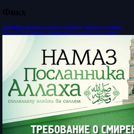
Фикх
Намаз Посланника Аллаха (салляллаху ‘алейхи уа саллям).
Часть 6: Требование о смиренности в намазе из хадисов