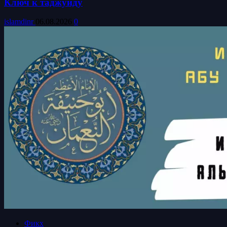
Ключ к таджуиду
islamdinr
06.08.2026
0
Фикх