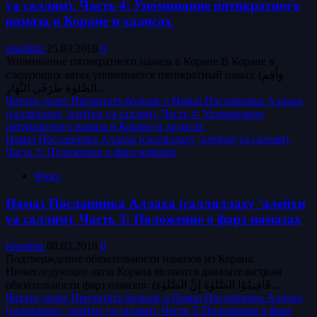
уа саллям). Часть 4: Упоминание пятикратного
намаза в Коране и хадисах
islamkbr
25.03.2018
0
Упоминание пятикратного намаза в Коране В Коране в
следующих аятах упоминается пятикратный намаз: (وَأَقِمِ
الصَّلوٰة طَرَفَى النَّهَارِ...
Читать далее
Прочитать больше о Намаз Посланника Аллаха
(салляллаху ‘алейхи уа саллям). Часть 4: Упоминание
пятикратного намаза в Коране и хадисах
Намаз Посланника Аллаха (салляллаху ‘алейхи уа саллям).
Часть 3: Положение о фарз намазах
Фикх
Намаз Посланника Аллаха (салляллаху ‘алейхи
уа саллям). Часть 3: Положение о фарз намазах
islamkbr
08.03.2018
0
Подтверждение обязательности намазов из Корана.
Нижеследующие аяты Корана являются доказательством
обязательности фарз намазов: (فَأَقِيمُوْا الصَّلوٰةَ إِنَّ الصَّلوٰة...
Читать далее
Прочитать больше о Намаз Посланника Аллаха
(салляллаху ‘алейхи уа саллям). Часть 3: Положение о фарз