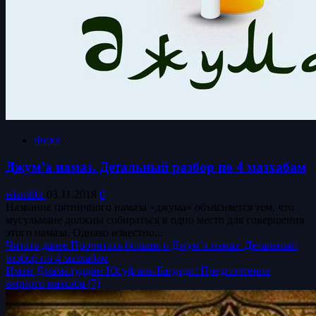
Фикх
Джум’а намаз. Детальный разбор по 4 мазхабам
islamkbr
03.11.2018
0
Название пятничного намаза «джума» объясняется тем, что
мусульмане должны собираться в одно место для совершения
этого намаза. Однако известно...
Читать далее
Прочитать больше о Джум’а намаз. Детальный
разбор по 4 мазхабам
Имам Джамалуддин Юсуф аль-Багдади: Предпочтение
верного мазхаба (7)