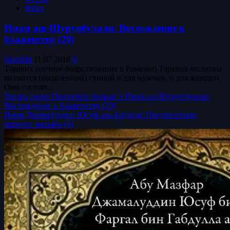
Фикх
Имам аш-Шурунбулали: Восхождение к
блаженству (20)
islamkbr
11.07.2018
0
Таравих (ночное бодрствование в Рамазан) Таравих-молитвы
являются (выделенной) сунной и для мужчин, и для женщин.
Они состоят...
Читать далее
Прочитать больше о Имам аш-Шурунбулали:
Восхождение к блаженству (20)
Имам Джамалуддин Юсуф аль-Багдади: Предпочтение
верного мазхаба (6)