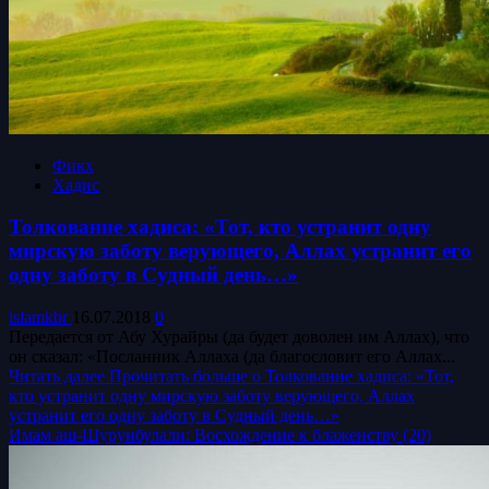
Фикх
Хадис
Толкование хадиса: «Тот, кто устранит одну
мирскую заботу верующего, Аллах устранит его
одну заботу в Судный день…»
islamkbr
16.07.2018
0
Передается от Абу Хурайры (да будет доволен им Аллах), что
он сказал: «Посланник Аллаха (да благословит его Аллах...
Читать далее
Прочитать больше о Толкование хадиса: «Тот,
кто устранит одну мирскую заботу верующего, Аллах
устранит его одну заботу в Судный день…»
Имам аш-Шурунбулали: Восхождение к блаженству (20)