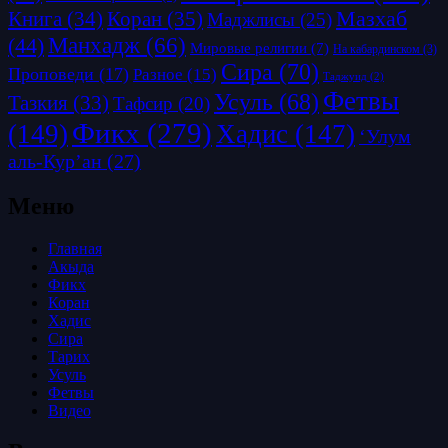
Коран
(35)
Мазхаб
Книга
(34)
Маджлисы
(25)
Манхадж
(66)
(44)
Мировые религии
(7)
На кабардинском
(3)
Сира
(70)
Проповеди
(17)
Разное
(15)
Таджуид
(2)
Фетвы
Усуль
(68)
Тазкия
(33)
Тафсир
(20)
Фикх
(279)
(149)
Хадис
(147)
‘Улум
аль-Кур’ан
(27)
Меню
Главная
Акыда
Фикх
Коран
Хадис
Сира
Тарих
Усуль
Фетвы
Видео