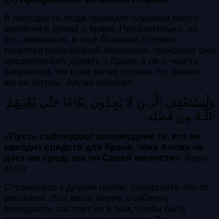
В молодости люди проводят слишком много
времени в думах о браке. Поразительно, но
это, возможно, в еще большей степени
касается религиозной молодежи, поскольку они
предпочитают думать о браке, а не о чем-то
запретном. Но если вы не готовы, то, значит,
вы не готовы. Аллах говорит:
وَلْيَسْتَعْفِفِ ٱلَّذِينَ لَا يَجِدُونَ نِكَاحًا حَتَّىٰ يُغْنِيَهُمُ
ٱللَّـهُ مِن فَضْلِهِۦ
«Пусть соблюдают целомудрие те, кто не
находит средств для брака, пока Аллах не
даст им средства по Своей милости»
.
(Коран,
24:33)
Стремитесь к другим целям, совершите что-то
реальное. Вся ваша жизнь, особенно
молодость, состоит не в том, чтобы быть