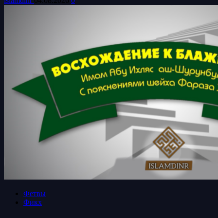
islamdinr
04.08.2026
0
Фетвы
Фикх