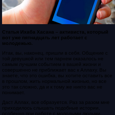
Статья Ихаба Хасана – активиста, который
вот уже пятнадцать лет работает с
молодежью.
Итак, вы, наконец, пришли в себя. Общение с
той девушкой или тем парнем оказалось не
самым лучшим событием в вашей жизни и
совершенно не приближает вас к Аллаху. Вы
знаете, что это ошибка, вы хотите оставить все
в прошлом, жить нормальной жизнью, но все
это так сложно, да и к тому же никто вас не
понимает.
Даст Аллах, все образуется. Раз за разом мне
приходилось слышать подобные истории,
особенно при работе с молодыми людьми.