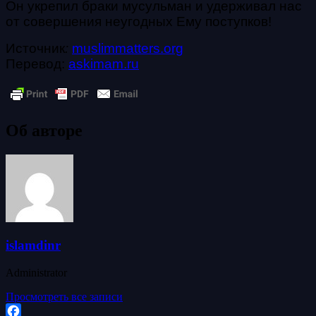
Он укрепил браки мусульман и удерживал нас
от совершения неугодных Ему поступков!
Источник
:
muslimmatters.org
Перевод:
askimam.ru
Об авторе
islamdinr
Administrator
Просмотреть все записи