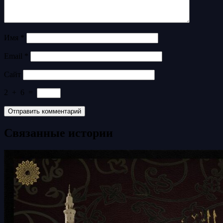
Имя
*
Email
*
Сайт
2
+
6
=
Связанные истории