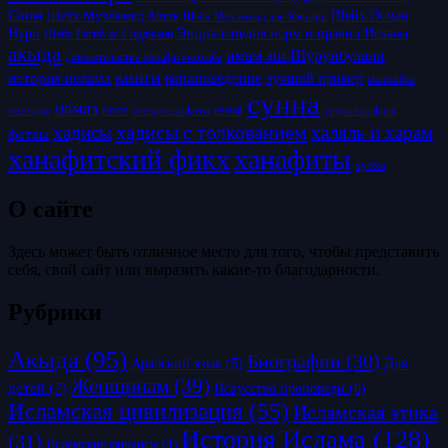
Саим
Шейх Осман
Шейх Мухаммад Ашик
Шейх Мухаммад аль-Каусари
Нури
Энциклопедия норм и правил Ислама
Шейх Рагиб ас-Сирджани
акыда
имам аш-Шурунбулали
доказательства ханафи мазхаба
книги
история ислама
корановедение
лучший пример
мазхабы
сунна
намаз
пост
псевдосалафиты
семья
усуль аль-фикх
манхадж
хадисы с толкованием
хадисы
халяль и харам
фетвы
ханафитский фикх
ханафиты
хутбы
О сайте
Здесь может быть отличное место для того, чтобы представить
себя, свой сайт или выразить какие-то благодарности.
Рубрики
Акыда
(95)
Биографии
(30)
Для
Арабский язык
(5)
Женщинам
(39)
детей
(7)
Искусство проповеди
(6)
Исламская цивилизация
(55)
Исламская этика
История Ислама
(128)
(31)
Исламские финансы
(4)