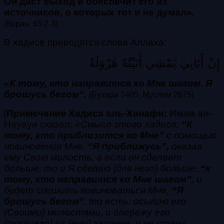
Он даст выход и обеспечит его из
источников, о которых тот и не думал».
(Коран, 65:2-3)
В хадисе приводятся слова Аллаха:
إِنْ أَتَانِي يَمْشِي أَتَيْتُهُ هَرْوَلَةً
«К тому, кто направится ко Мне шагом. Я
брошусь бегом”.
(Бухари 7405, Муслим 2675)
[
Примечание Хадиса аль-Ханафи:
Имам ан-
Науауи сказал:
«Смысл этого хадиса:
“К
тому, кто приблизится ко Мне”
с помощью
повиновения Мне,
“Я приближусь”,
оказав
ему Свою милость, а если он сделает
больше, то и Я сделаю (для него) больше,
“к
тому, кто направится ко Мне шагом”
, и
будет спешить повиноваться Мне,
“Я
брошусь бегом”
, то есть: осыплю его
(Своими) милостями, и опережу его
(оказывая) их (ему) заранее, и не стану