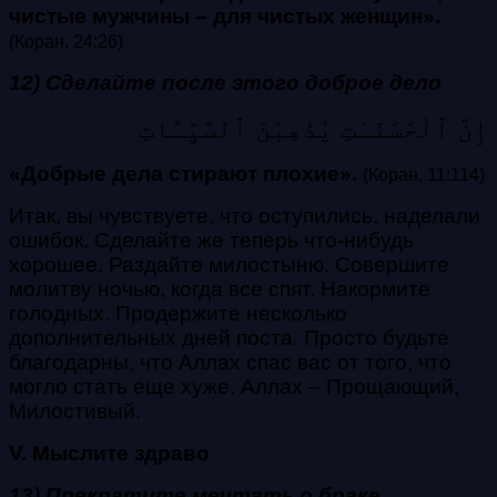
чистые мужчины – для чистых женщин».
(Коран, 24:26)
12) Сделайте после этого доброе дело
إِنَّ ٱلْحَسَنَـٰتِ يُذْهِبْنَ ٱلسَّيِّـَٔاتِ
«Добрые дела стирают плохие».
(Коран, 11:114)
Итак, вы чувствуете, что оступились, наделали
ошибок. Сделайте же теперь что-нибудь
хорошее. Раздайте милостыню. Совершите
молитву ночью, когда все спят. Накормите
голодных. Продержите несколько
дополнительных дней поста. Просто будьте
благодарны, что Аллах спас вас от того, что
могло стать еще хуже. Аллах – Прощающий,
Милостивый.
V. Мыслите здраво
13) Прекратите мечтать о браке