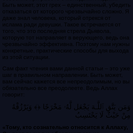
Быть может, этот грех – единственный, убедить
отказаться от которого чрезвычайно сложно. Я
даже знал человека, который отрекся от
ислама ради девушки. Такое встречается от
того, что это последняя стрела Дьявола,
которую тот направляет в верующего, ведь она
чрезвычайно эффективна. Поэтому нам нужны
конкретные, практические способы для выхода
из этой ситуации.
Сам факт чтения вами данной статьи – это уже
шаг в правильном направлении. Быть может,
вам сейчас кажется все непреодолимым, но вы
обязательно все преодолеете. Ведь Аллах
говорит:
وَمَن يَتَّقِ ٱللَّـهَ يَجْعَل لَّهُۥ مَخْرَجًا ﴿﴾ وَيَرْزُقْهُ
مِنْ حَيْثُ لَا يَحْتَسِبُ
«Тому, кто сознательно относится к Аллаху,