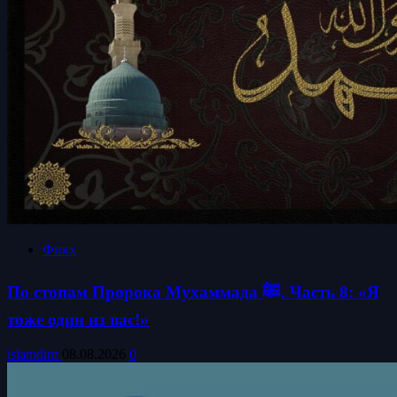
Фикх
По стопам Пророка Мухаммада ﷺ. Часть 8: «Я
тоже один из вас!»
islamdinr
08.08.2026
0