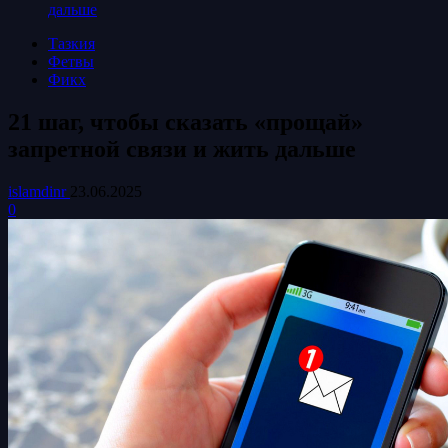
дальше
Тазкия
Фетвы
Фикх
21 шаг, чтобы сказать «прощай»
запретной связи и жить дальше
islamdinr
23.06.2025
0