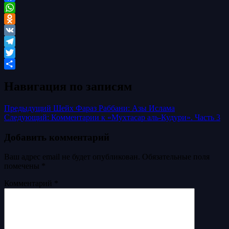
Facebook
WhatsApp
Odnoklassniki
VK
Telegram
Twitter
Отправить
Навигация по записям
Предыдущий
Шейх Фараз Раббани: Азы Ислама
Следующий:
Комментарии к «Мухтасар аль-Кудури». Часть 3
Добавить комментарий
Ваш адрес email не будет опубликован.
Обязательные поля
помечены
*
Комментарий
*