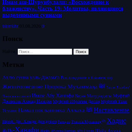
Имам аш-Шурунбулали: «Восхождение к
блаженству». Часть 19: Молитвы, являющиеся
выделенными суннами
islamkbr
03.08.2026
0
Поиск
Найти:
Метки
Ахлю сунна уаль-Джама'а
Восхождение к блаженству
Жизнеописание Пророка Мухаммада ﷺ
Зад ат-Талибин/
Имам Абу Ханифа
Матуридиты
Муфтий
Коран
Провизия искателей
Джамиль Ахмад Назири
Муфтий Таки
Муфтий Ибрагим Десаи
Наставление
Намаз посланника Аллаха ﷺ
Усмани
Хадис
Проф. Др. Хамди Дондурен
Рамадан
Учитель Мухаммад ﷺ
аль-Ханафи
Шейх Ахмад
Шейх Абдуль-Фаттах Абу Гудда