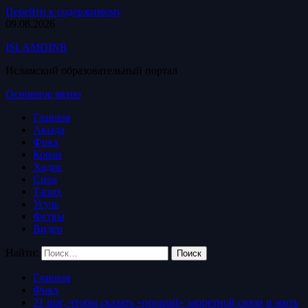
Перейти к содержимому
09.08.2026
ISLAMDINR
Исламский образовательный портал
Основное меню
Главная
Акыда
Фикх
Коран
Хадис
Сира
Тарих
Усуль
Фетвы
Видео
Найти:
Главная
Фикх
21 шаг, чтобы сказать «прощай» запретной связи и жить