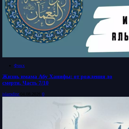
Фикх
Жизнь имама Абу Ханифы: от рождения до
смерти. Часть 7/10
islamdinr
04.08.2026
0