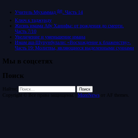
Учитель Мухаммад ﷺ. Часть 14
Ключ к таджуиду
Жизнь имама Абу Ханифы: от рождения до смерти.
Часть 7/10
Увеличение и уменьшение имана
Имам аш-Шурунбулали: «Восхождение к блаженству».
Часть 19: Молитвы, являющиеся выделенными суннами
Мы в соцсетях
Поиск
Найти:
Copyright © Все права защищены.
|
MoreNews
от AF themes.