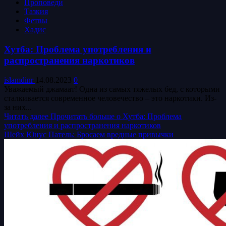
Проповеди
Тазкия
Фетвы
Хадис
Хутба: Проблема употребления и
распространения наркотиков
islamdinr
14.08.2023
0
Уважаемый джамаат! Одна из самых тяжелых бед, с которыми
сталкивается современное человечество – это наркотики. Из-
за них...
Читать далее
Прочитать больше о Хутба: Проблема
употребления и распространения наркотиков
Шейх Юнус Патель: Бросаем вредные привычки