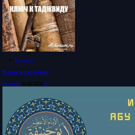
Таджуид
Ключ к таджуиду
islamdinr
06.08.2026
0