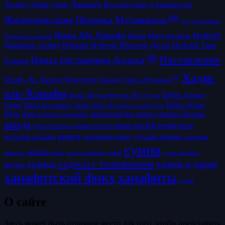
Ахлю сунна уаль-Джама'а
Восхождение к блаженству
Жизнеописание Пророка Мухаммада ﷺ
Зад ат-Талибин/
Имам Абу Ханифа
Матуридиты
Муфтий
Коран
Провизия искателей
Джамиль Ахмад Назири
Муфтий Таки
Муфтий Ибрагим Десаи
Наставление
Намаз посланника Аллаха ﷺ
Усмани
Хадис
Проф. Др. Хамди Дондурен
Рамадан
Учитель Мухаммад ﷺ
аль-Ханафи
Шейх Ахмад
Шейх Абдуль-Фаттах Абу Гудда
Саим
Шейх Осман
Шейх Мухаммад Ашик
Шейх Мухаммад аль-Каусари
Нури
Энциклопедия норм и правил Ислама
Шейх Рагиб ас-Сирджани
акыда
имам аш-Шурунбулали
доказательства ханафи мазхаба
книги
история ислама
корановедение
лучший пример
мазхабы
сунна
намаз
пост
псевдосалафиты
семья
усуль аль-фикх
манхадж
хадисы с толкованием
хадисы
халяль и харам
фетвы
ханафитский фикх
ханафиты
хутбы
О сайте
Здесь может быть отличное место для того, чтобы представить