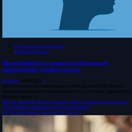
Исламская цивилизация
История Ислама
Нравственность и ценности в Исламской
цивилизации: Свобода мысли
islamdinr
28.08.2023
0
Забота исламской цивилизации о свободе мысли Исламская
цивилизация является свидетелем того, что ислам гарантирует
свободу мысли и...
Читать далее
Прочитать больше о Нравственность и ценности
в Исламской цивилизации: Свобода мысли
Ду’а после намаза, что следует читать?