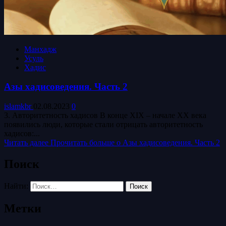
Манхадж
Усуль
Хадис
Азы хадисоведения. Часть 2
islamkbr
02.08.2023
0
3. Авторитетность хадисов В конце XIX – начале XX века
появились люди, которые стали отрицать авторитетность
хадисов:...
Читать далее
Прочитать больше о Азы хадисоведения. Часть 2
Поиск
Найти:
Метки