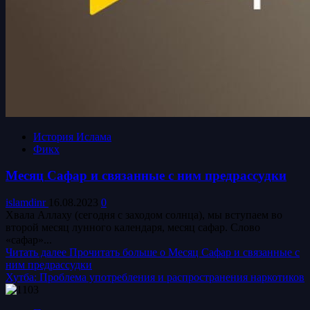
История Ислама
Фикх
Месяц Сафар и связанные с ним предрассудки
islamdinr
16.08.2023
0
Хвала Аллаху (сегодня с заходом солнца), мы вступаем во
второй месяц лунного календаря, месяц сафар. Слово
«сафар»...
Читать далее
Прочитать больше о Месяц Сафар и связанные с
ним предрассудки
Хутба: Проблема употребления и распространения наркотиков