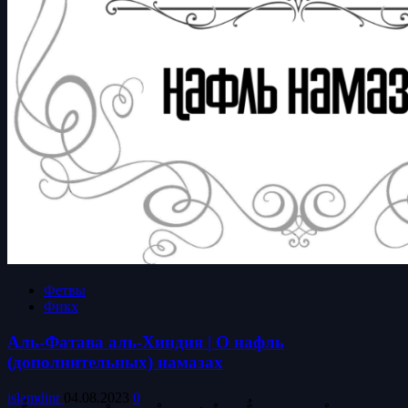
Фетвы
Фикх
Аль-Фатава аль-Хиндия | О нафль
(дополнительных) намазах
islamdinr
04.08.2023
0