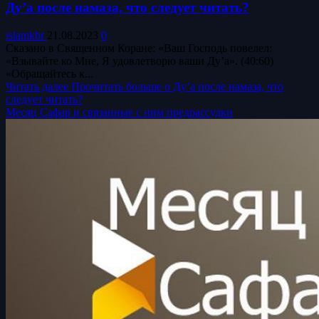
Ду’а после намаза, что следует читать?
islamkbr
21.08.2023
0
Сказано в Священном Коране: «Ваш Господь повелел:
«Взывайте ко Мне, Я удовлетворю ваши Ду’а». (40:60)
«Обращайтесь к...
Читать далее
Прочитать больше о Ду’а после намаза, что
следует читать?
Месяц Сафар и связанные с ним предрассудки