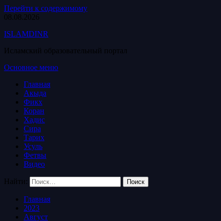
Перейти к содержимому
08.08.2026
ISLAMDINR
Исламский образовательный портал
Основное меню
Главная
Акыда
Фикх
Коран
Хадис
Сира
Тарих
Усуль
Фетвы
Видео
Найти:
Главная
2023
Август