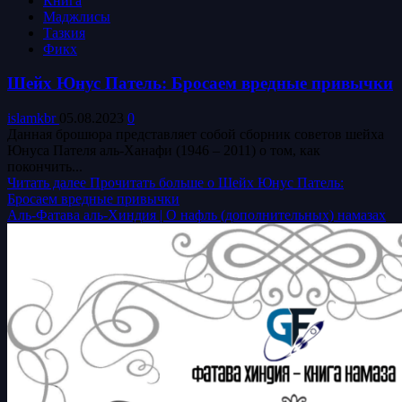
Книга
Маджлисы
Тазкия
Фикх
Шейх Юнус Патель: Бросаем вредные привычки
islamkbr
05.08.2023
0
Данная брошюра представляет собой сборник советов шейха
Юнуса Пателя аль-Ханафи (1946 – 2011) о том, как
покончить...
Читать далее
Прочитать больше о Шейх Юнус Патель:
Бросаем вредные привычки
Аль-Фатава аль-Хиндия | О нафль (дополнительных) намазах