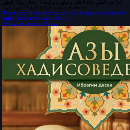
سُنَّ قبل الْفَجْرِ وَبَعْدَ الظُّهْرِ وَالْمَغْرِبِ وَالْعِشَاءِ رَكْعَتَانِ وَقَبْلَ الظُّهْرِ
وَالْجُمُعَةِ وَبَعْدَهَا أَرْبَعٌ كَذَا في الْمُتُونِ Является...
Читать далее
Прочитать больше о Аль-Фатава аль-Хиндия | О
нафль (дополнительных) намазах
Азы хадисоведения. Часть 2