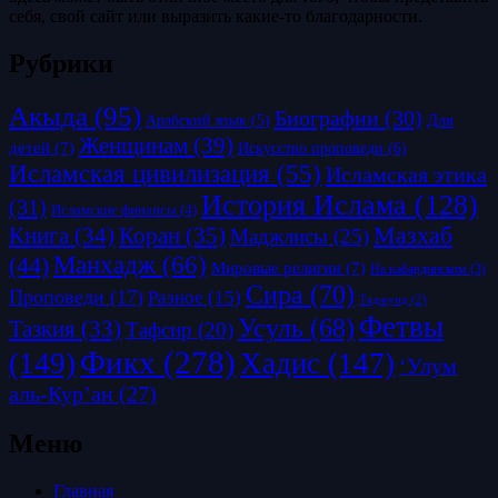
себя, свой сайт или выразить какие-то благодарности.
Рубрики
Акыда
(95)
Биографии
(30)
Для
Арабский язык
(5)
Женщинам
(39)
детей
(7)
Искусство проповеди
(6)
Исламская цивилизация
(55)
Исламская этика
История Ислама
(128)
(31)
Исламские финансы
(4)
Коран
(35)
Мазхаб
Книга
(34)
Маджлисы
(25)
Манхадж
(66)
(44)
Мировые религии
(7)
На кабардинском
(3)
Сира
(70)
Проповеди
(17)
Разное
(15)
Таджуид
(2)
Фетвы
Усуль
(68)
Тазкия
(33)
Тафсир
(20)
Фикх
(278)
(149)
Хадис
(147)
‘Улум
аль-Кур’ан
(27)
Меню
Главная