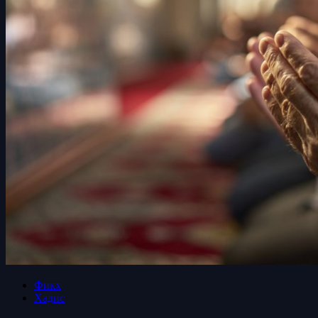
Фикх
Хадис