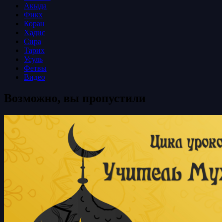
Акыда
Фикх
Коран
Хадис
Сира
Тарих
Усуль
Фетвы
Видео
Возможно, вы пропустили