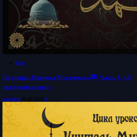
Фикх
По стопам Пророка Мухаммада ﷺ. Часть 8: «Я
тоже один из вас!»
islamdinr
08.08.2026
0