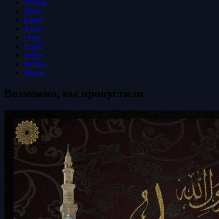
Акыда
Фикх
Коран
Хадис
Сира
Тарих
Усуль
Фетвы
Видео
Возможно, вы пропустили