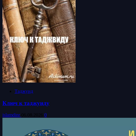
Таджуид
Ключ к таджуиду
islamdinr
06.08.2026
0