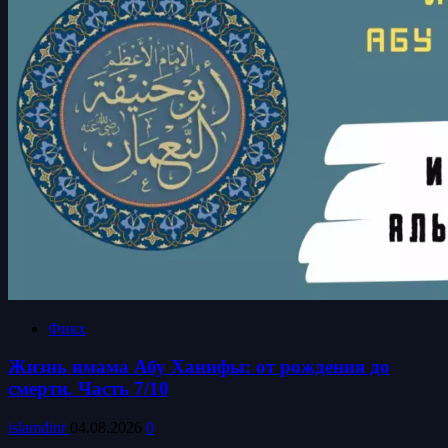
Фикх
Жизнь имама Абу Ханифы: от рождения до
смерти. Часть 7/10
islamdinr
04.08.2026
0