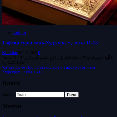
Тафсир
Тафсир суры «аль-Худжурат», аяты 11-18
islamdinr
17.07.2022
0
Аяты 11-12 يَا أَيُّهَا الَّذِينَ آمَنُوا لَا يَسْخَرْ قَوْمٌ مِّن قَوْمٍ عَسَىٰ أَن يَكُونُوا
خَيْرًا مِّنْهُمْ وَلَا...
Читать далее
Прочитать больше о Тафсир суры «аль-
Худжурат», аяты 11-18
Поиск
Найти:
Метки