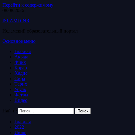
Перейти к содержимому
08.08.2026
ISLAMDINR
Исламский образовательный портал
Основное меню
Главная
Акыда
Фикх
Коран
Хадис
Сира
Тарих
Усуль
Фетвы
Видео
Найти:
Главная
2022
Июль