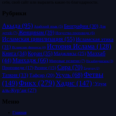
себя, свой сайт или выразить какие-то благодарности.
Рубрики
Акыда
(95)
Биографии
(30)
Для
Арабский язык
(5)
Женщинам
(39)
детей
(7)
Искусство проповеди
(6)
Исламская цивилизация
(55)
Исламская этика
История Ислама
(128)
(31)
Исламские финансы
(4)
Коран
(35)
Мазхаб
Книга
(34)
Маджлисы
(25)
Манхадж
(66)
(44)
Мировые религии
(7)
На кабардинском
(3)
Сира
(70)
Проповеди
(17)
Разное
(15)
Таджуид
(2)
Фетвы
Усуль
(68)
Тазкия
(33)
Тафсир
(20)
Фикх
(279)
(149)
Хадис
(147)
‘Улум
аль-Кур’ан
(27)
Меню
Главная