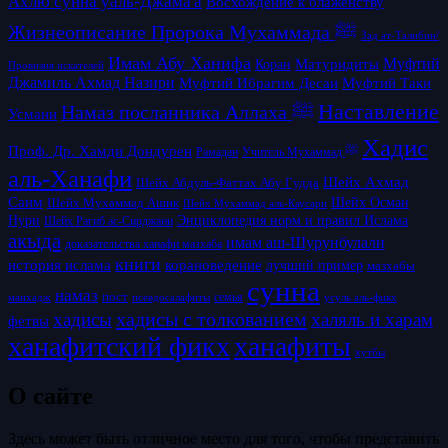
Ахлю сунна уаль-Джама'а
Восхождение к блаженству
Жизнеописание Пророка Мухаммада ﷺ
Зад ат-Талибин/
Имам Абу Ханифа
Матуридиты
Муфтий
Коран
Провизия искателей
Джамиль Ахмад Назири
Муфтий Таки
Муфтий Ибрагим Десаи
Наставление
Намаз посланника Аллаха ﷺ
Усмани
Хадис
Проф. Др. Хамди Дондурен
Рамадан
Учитель Мухаммад ﷺ
аль-Ханафи
Шейх Ахмад
Шейх Абдуль-Фаттах Абу Гудда
Саим
Шейх Осман
Шейх Мухаммад Ашик
Шейх Мухаммад аль-Каусари
Нури
Энциклопедия норм и правил Ислама
Шейх Рагиб ас-Сирджани
акыда
имам аш-Шурунбулали
доказательства ханафи мазхаба
книги
история ислама
корановедение
лучший пример
мазхабы
сунна
намаз
пост
псевдосалафиты
семья
усуль аль-фикх
манхадж
хадисы с толкованием
хадисы
халяль и харам
фетвы
ханафитский фикх
ханафиты
хутбы
О сайте
Здесь может быть отличное место для того, чтобы представить