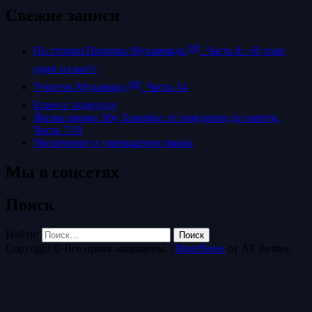
Свежие записи
По стопам Пророка Мухаммада ﷺ. Часть 8: «Я тоже
один из вас!»
Учитель Мухаммад ﷺ. Часть 14
Ключ к таджуиду
Жизнь имама Абу Ханифы: от рождения до смерти.
Часть 7/10
Увеличение и уменьшение имана
Мы в соцсетях
Поиск
Найти:
Copyright © Все права защищены.
|
MoreNews
от AF themes.