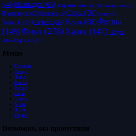
Манхадж
(66)
(44)
Мировые религии
(7)
На кабардинском
(3)
Сира
(70)
Проповеди
(17)
Разное
(15)
Таджуид
(2)
Фетвы
Усуль
(68)
Тазкия
(33)
Тафсир
(20)
Фикх
(278)
(149)
Хадис
(147)
‘Улум
аль-Кур’ан
(27)
Меню
Главная
Акыда
Фикх
Коран
Хадис
Сира
Тарих
Усуль
Фетвы
Видео
Возможно, вы пропустили