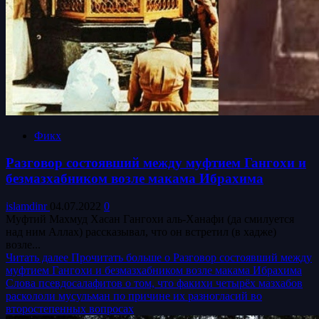
Фикх
Разговор состоявший между муфтием Гангохи и
безмазхабником возле макама Ибрахима
islamdinr
04.07.2022
0
Муфтий Махмуд Хасан Гангохи аль-Ханафи (да смилуется
над ним Аллах) рассказывал, что он встретил (в хадже)
возле...
Читать далее
Прочитать больше о Разговор состоявший между
муфтием Гангохи и безмазхабником возле макама Ибрахима
Слова псевдосалафитов о том, что факихи четырёх мазхабов
раскололи мусульман по причине их разногласий во
второстепенных вопросах