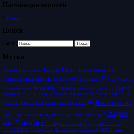
Пагинация записей
1
2
Далее
Поиск
Найти:
Метки
Ахлю сунна уаль-Джама'а
Восхождение к блаженству
Жизнеописание Пророка Мухаммада ﷺ
Зад ат-Талибин/
Имам Абу Ханифа
Матуридиты
Муфтий
Коран
Провизия искателей
Джамиль Ахмад Назири
Муфтий Таки
Муфтий Ибрагим Десаи
Наставление
Намаз посланника Аллаха ﷺ
Усмани
Хадис
Проф. Др. Хамди Дондурен
Рамадан
Учитель Мухаммад ﷺ
аль-Ханафи
Шейх Ахмад
Шейх Абдуль-Фаттах Абу Гудда
Саим
Шейх Осман
Шейх Мухаммад Ашик
Шейх Мухаммад аль-Каусари