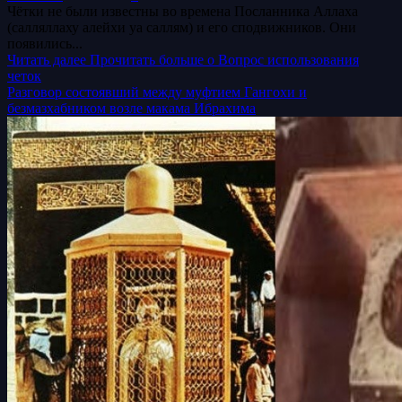
Чётки не были известны во времена Посланника Аллаха
(салляллаху алейхи уа саллям) и его сподвижников. Они
появились...
Читать далее
Прочитать больше о Вопрос использования
четок
Разговор состоявший между муфтием Гангохи и
безмазхабником возле макама Ибрахима