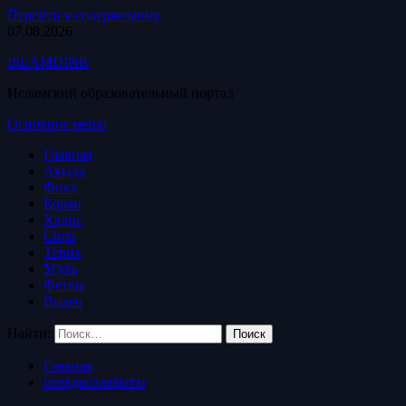
Перейти к содержимому
07.08.2026
ISLAMDINR
Исламский образовательный портал
Основное меню
Главная
Акыда
Фикх
Коран
Хадис
Сира
Тарих
Усуль
Фетвы
Видео
Найти:
Главная
псевдосалафиты