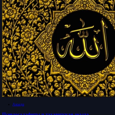
Акыда
Псевдосалафиты и тахавитская акыда