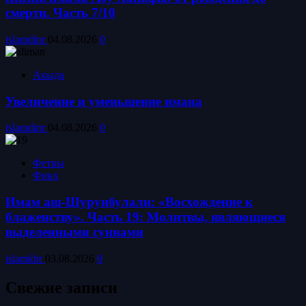
смерти. Часть 7/10
islamdinr
04.08.2026
0
Акыда
Увеличение и уменьшение имана
islamdinr
04.08.2026
0
Фетвы
Фикх
Имам аш-Шурунбулали: «Восхождение к
блаженству». Часть 19: Молитвы, являющиеся
выделенными суннами
islamkbr
03.08.2026
0
Свежие записи