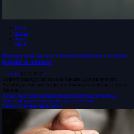
Усуль
Фетвы
Фикх
Хадис
Интересный диалог с безмазхабником о чтении
Корана за имамом
islamdinr
08.11.2022
0
Муфтий Махмуд Гангохи аль-Ханафи (да помилует его
Аллах) однажды давал урок по «Сахиху» аль-Бухари в городе
Ханпур,...
Читать далее
Прочитать больше о Интересный диалог с
безмазхабником о чтении Корана за имамом
Вопрос использования четок