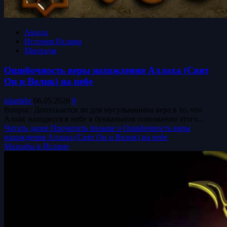
Акыда
История Ислама
Манхадж
Ошибочность веры нахождения Аллаха (Свят
Он и Велик) на небе
islamkbr
06.05.2026
0
Вопрос: Допускается ли для мусульманина вера в то, что
Аллах находится в небе в буквальном понимании этого...
Читать далее
Прочитать больше о Ошибочность веры
нахождения Аллаха (Свят Он и Велик) на небе
Мазхабы в Исламе