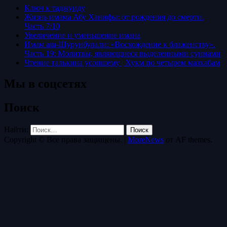
Ключ к таджуиду
Жизнь имама Абу Ханифы: от рождения до смерти.
Часть 7/10
Увеличение и уменьшение имана
Имам аш-Шурунбулали: «Восхождение к блаженству».
Часть 19: Молитвы, являющиеся выделенными суннами
Чтение талькина усопшему | Хукм по четырем мазхабам
Мы в соцсетях
Поиск
Найти:
Copyright © Все права защищены.
|
MoreNews
от AF themes.