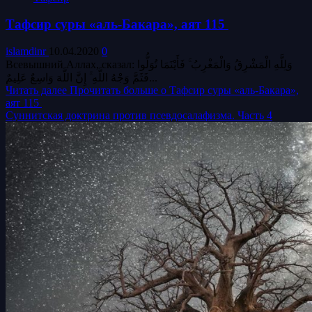
Тафсир суры «аль-Бакара», аят 115
islamdinr
10.04.2020
0
Всевышний Аллах, сказал: وَلِلَّهِ الْمَشْرِقُ وَالْمَغْرِبُ ۚ فَأَيْنَمَا تُوَلُّوا
فَثَمَّ وَجْهُ اللَّهِ ۚ إِنَّ اللَّهَ وَاسِعٌ عَلِيمٌ...
Читать далее
Прочитать больше о Тафсир суры «аль-Бакара»,
аят 115
Суннитская доктрина против псевдосалафизма. Часть 4