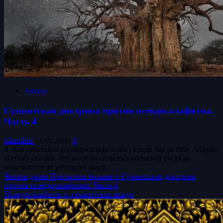
Акыда
Суннитская доктрина против псевдосалафизма.
Часть 4
islamdinr
14.01.2020
0
3. Ваххабитское (псевдосалафитское) кредо Когда Ибн Абдуль-
Ваххаб увидел, что жители сельских областей Неджда
отличаются от учтивого мира...
Читать далее
Прочитать больше о Суннитская доктрина
против псевдосалафизма. Часть 4
Псевдосалафиты и тахавитская акыда