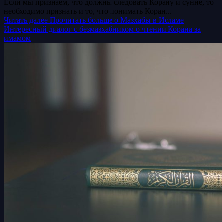
Если мы признаем, что должны следовать Корану и сунне, то
необходимо признать и то, что понимать Коран...
Читать далее
Прочитать больше о Мазхабы в Исламе
Интересный диалог с безмазхабником о чтении Корана за
имамом