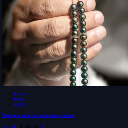
Фетвы
Фикх
Хадис
Вопрос использования четок
islamdinr
06.09.2022
0