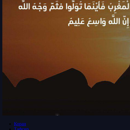
Коран
Тафсир