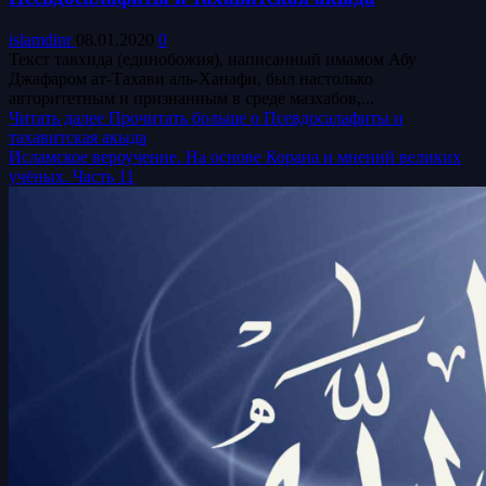
islamdinr
08.01.2020
0
Текст тавхида (единобожия), написанный имамом Абу
Джафаром ат-Тахави аль-Ханафи, был настолько
авторитетным и признанным в среде мазхабов,...
Читать далее
Прочитать больше о Псевдосалафиты и
тахавитская акыда
Исламское вероучение. На основе Корана и мнений великих
учёных. Часть 11