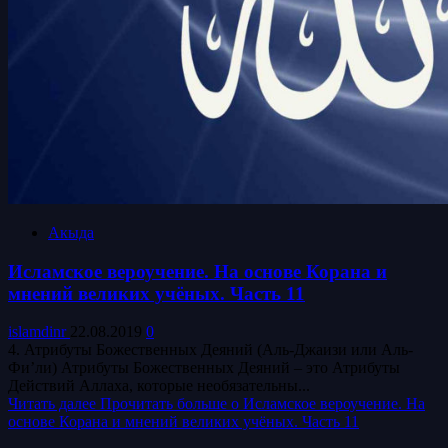
Акыда
Исламское вероучение. На основе Корана и
мнений великих учёных. Часть 11
islamdinr
22.08.2019
0
4. Атрибуты Божественных Деяний (Аль-Джаизи или Аль-
Фи’ли) Атрибуты Божественных Деяний – это Атрибуты
Действий Аллаха, которые необязательны...
Читать далее
Прочитать больше о Исламское вероучение. На
основе Корана и мнений великих учёных. Часть 11