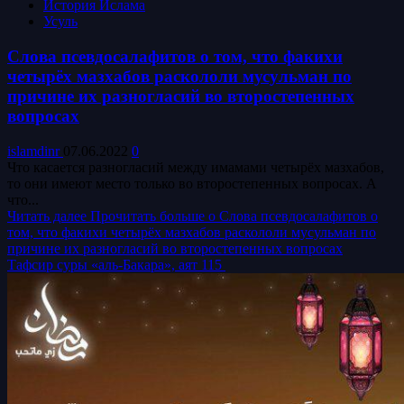
История Ислама
Усуль
Слова псевдосалафитов о том, что факихи
четырёх мазхабов раскололи мусульман по
причине их разногласий во второстепенных
вопросах
islamdinr
07.06.2022
0
Что касается разногласий между имамами четырёх мазхабов,
то они имеют место только во второстепенных вопросах. А
что...
Читать далее
Прочитать больше о Слова псевдосалафитов о
том, что факихи четырёх мазхабов раскололи мусульман по
причине их разногласий во второстепенных вопросах
Тафсир суры «аль-Бакара», аят 115