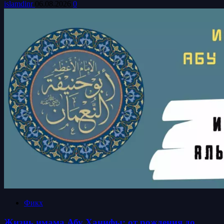
islamdinr
06.08.2026
0
Фикх
Жизнь имама Абу Ханифы: от рождения до