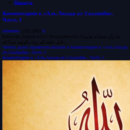
Манхадж
Комментарии к «Аль-Акыда ат-Тахавийя».
Часть 3
islamdinr
13.02.2024
0
Качества Аллаха и Его бесподобность 2 ما زال بصفاته قديما
قبل خلقه لم يزدد بكوﻧﻬم شيئا لم...
Читать далее
Прочитать больше о Комментарии к «Аль-Акыда
ат-Тахавийя». Часть 3
Комментарии к «Аль-Акыда ат-Тахавийя». Часть 2