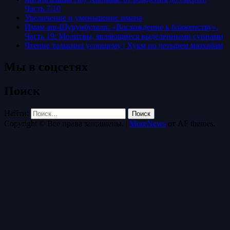
Часть 7/10
Увеличение и уменьшение имана
Имам аш-Шурунбулали: «Восхождение к блаженству».
Часть 19: Молитвы, являющиеся выделенными суннами
Чтение талькина усопшему | Хукм по четырем мазхабам
Мы в соцсетях
Поиск
Найти:
Copyright © Все права защищены.
|
MoreNews
от AF themes.