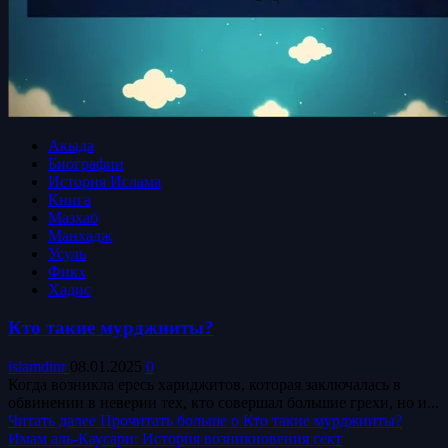
Акыда
Биографии
История Ислама
Книга
Мазхаб
Манхадж
Усуль
Фикх
Хадис
Кто такие мурджииты?
islamdinr
08.01.2025
0
Когда возникла ересь хариджитов, которая заключалась в
обвинении в неверии тех, кто совершал большие грехи, но и...
Читать далее
Прочитать больше о Кто такие мурджииты?
Имам аль-Каусари: История возникновения сект