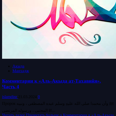
Акыда
Манхадж
Комментарии к «Аль-Акыда ат-Тахавийя».
Часть 4
islamdinr
21.03.2024
0
Пророк ﷺ وأن محمدا صلى الله عليهِ وسلم عبده المصطفى ، ونبيه
اﻟﻤﺠتبى ، ورسوله المرتضى И...
Читать далее
Прочитать больше о Комментарии к «Аль-Акыда