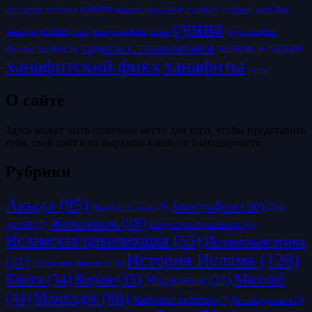
книги
история ислама
корановедение
лучший пример
мазхабы
сунна
намаз
пост
псевдосалафиты
семья
усуль аль-фикх
манхадж
хадисы с толкованием
хадисы
халяль и харам
фетвы
ханафитский фикх
ханафиты
хутбы
О сайте
Здесь может быть отличное место для того, чтобы представить
себя, свой сайт или выразить какие-то благодарности.
Рубрики
Акыда
(95)
Биографии
(30)
Для
Арабский язык
(5)
Женщинам
(39)
детей
(7)
Искусство проповеди
(6)
Исламская цивилизация
(55)
Исламская этика
История Ислама
(128)
(31)
Исламские финансы
(4)
Коран
(35)
Мазхаб
Книга
(34)
Маджлисы
(25)
Манхадж
(66)
(44)
Мировые религии
(7)
На кабардинском
(3)