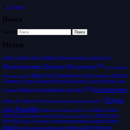
1
2
3
Далее
Поиск
Найти:
Метки
Ахлю сунна уаль-Джама'а
Восхождение к блаженству
Жизнеописание Пророка Мухаммада ﷺ
Зад ат-Талибин/
Имам Абу Ханифа
Матуридиты
Муфтий
Коран
Провизия искателей
Джамиль Ахмад Назири
Муфтий Таки
Муфтий Ибрагим Десаи
Наставление
Намаз посланника Аллаха ﷺ
Усмани
Хадис
Проф. Др. Хамди Дондурен
Рамадан
Учитель Мухаммад ﷺ
аль-Ханафи
Шейх Ахмад
Шейх Абдуль-Фаттах Абу Гудда
Саим
Шейх Осман
Шейх Мухаммад Ашик
Шейх Мухаммад аль-Каусари
Нури
Энциклопедия норм и правил Ислама
Шейх Рагиб ас-Сирджани
акыда
имам аш-Шурунбулали
доказательства ханафи мазхаба