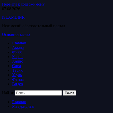
Перейти к содержимому
07.08.2026
ISLAMDINR
Исламский образовательный портал
Основное меню
Главная
Акыда
Фикх
Коран
Хадис
Сира
Тарих
Усуль
Фетвы
Видео
Найти:
Главная
Матуридиты