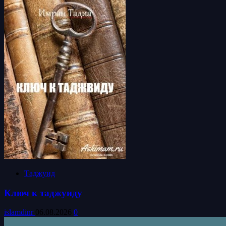
Таджуид
Ключ к таджуиду
islamdinr
06.08.2026
0