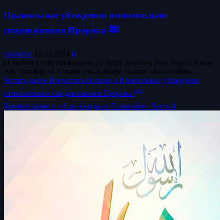
Правильные убеждения относительно
сподвижников Пророка ﷺ
islamdinr
12.12.2024
0
О любви к сподвижникам, да будет доволен ими Аллах Имам
Абу Джафар ат-Тахави аль-Ханафи сказал: «Мы любим...
Читать далее
Прочитать больше о Правильные убеждения
относительно сподвижников Пророка ﷺ
Комментарии к «Аль-Акыда ат-Тахавийя». Часть 4