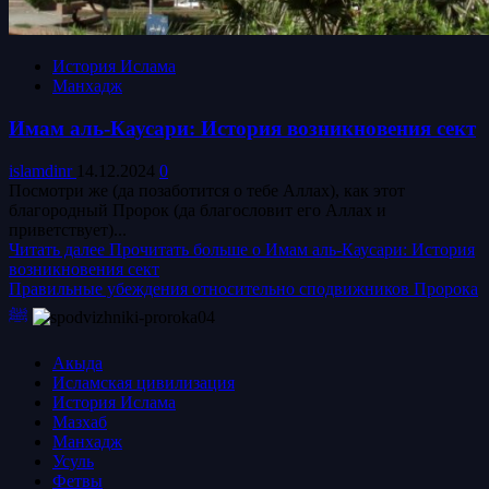
История Ислама
Манхадж
Имам аль-Каусари: История возникновения сект
islamdinr
14.12.2024
0
Посмотри же (да позаботится о тебе Аллах), как этот
благородный Пророк (да благословит его Аллах и
приветствует)...
Читать далее
Прочитать больше о Имам аль-Каусари: История
возникновения сект
Правильные убеждения относительно сподвижников Пророка
ﷺ
Акыда
Исламская цивилизация
История Ислама
Мазхаб
Манхадж
Усуль
Фетвы