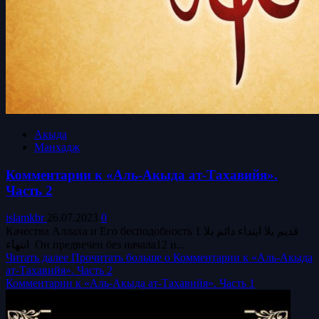
Акыда
Манхадж
Комментарии к «Аль-Акыда ат-Тахавийя».
Часть 2
islamkbr
26.07.2023
0
Качества Аллаха и Его бесподобность 1 قديم بلا ابتداء دائم بلا
انتهاء Он предвечен без начала12 и...
Читать далее
Прочитать больше о Комментарии к «Аль-Акыда
ат-Тахавийя». Часть 2
Комментарии к «Аль-Акыда ат-Тахавийя». Часть 1