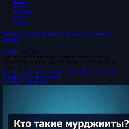
Книга
Мазхаб
Манхадж
Усуль
Фетвы
Вероубеждение людей Сунны и Согласия (в
стихах)
islamdinr
22.05.2025
0
Предисловие Книга «Вероубеждение людей Сунны и
Согласия» была выпущена ИД «Хузур» в 2019 году. В ней
изложена...
Читать далее
Прочитать больше о Вероубеждение людей
Сунны и Согласия (в стихах)
Кто такие мурджииты?