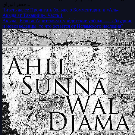
جعفر الوراق...
Читать далее
Прочитать больше о Комментарии к «Аль-
Акыда ат-Тахавийя». Часть 1
Акыда | Если аш‘ари́тско-ма́тури́ди́тские учёные — заблудшие
и нововведенцы, то что остаётся от Исламского наследия?