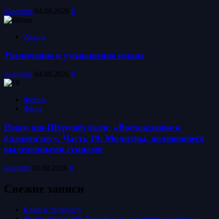
islamdinr
04.08.2026
0
Акыда
Увеличение и уменьшение имана
islamdinr
04.08.2026
0
Фетвы
Фикх
Имам аш-Шурунбулали: «Восхождение к
блаженству». Часть 19: Молитвы, являющиеся
выделенными суннами
islamkbr
03.08.2026
0
Свежие записи
Ключ к таджуиду
Жизнь имама Абу Ханифы: от рождения до смерти.