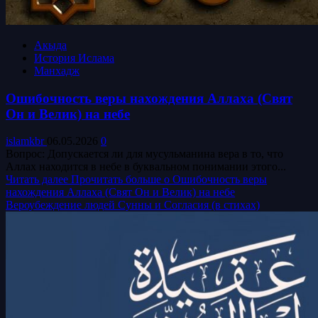
Акыда
История Ислама
Манхадж
Ошибочность веры нахождения Аллаха (Свят
Он и Велик) на небе
islamkbr
06.05.2026
0
Вопрос: Допускается ли для мусульманина вера в то, что
Аллах находится в небе в буквальном понимании этого...
Читать далее
Прочитать больше о Ошибочность веры
нахождения Аллаха (Свят Он и Велик) на небе
Вероубеждение людей Сунны и Согласия (в стихах)