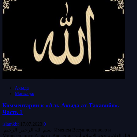
Акыда
Манхадж
Комментарии к «Аль-Акыда ат-Тахавийя».
Часть 1
islamkbr
17.07.2023
0
بسم الله الرحمن الرحيم Именем Всемилостивого и
Милосердного Аллаха Введение :قال العلامة حجة الإسلام أبو