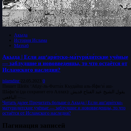
Акыда
История Ислама
Мазхаб
Акыда | Если аш‘ари́тско-ма́тури́ди́тские учёные
— заблудшие и нововведенцы, то что остаётся от
Исламского наследия?
islamdinr
22.05.2023
0
Пишет Шейх ‘Абду-ль-Фатта́х Къуда́йш аль-Я́фи‘и́ аш-
Ша́фи‘и́ (да сохранит его Аллах): يقول الشيخ عبد الفتاح قديش
اليافعي —...
Читать далее
Прочитать больше о Акыда | Если аш‘ари́тско-
ма́тури́ди́тские учёные — заблудшие и нововведенцы, то что
остаётся от Исламского наследия?
Пагинация записей