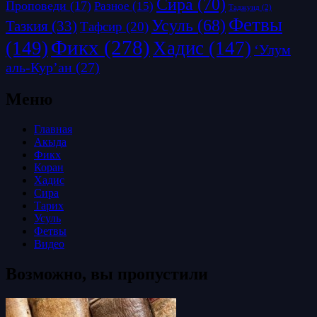
Сира
(70)
Проповеди
(17)
Разное
(15)
Таджуид
(2)
Фетвы
Усуль
(68)
Тазкия
(33)
Тафсир
(20)
Фикх
(278)
(149)
Хадис
(147)
‘Улум
аль-Кур’ан
(27)
Меню
Главная
Акыда
Фикх
Коран
Хадис
Сира
Тарих
Усуль
Фетвы
Видео
Возможно, вы пропустили