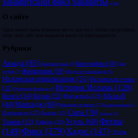
ханафитский фикх
ханафиты
хутбы
О сайте
Здесь может быть отличное место для того, чтобы представить
себя, свой сайт или выразить какие-то благодарности.
Рубрики
Акыда
(95)
Биографии
(30)
Для
Арабский язык
(5)
Женщинам
(39)
детей
(7)
Искусство проповеди
(6)
Исламская цивилизация
(55)
Исламская этика
История Ислама
(128)
(31)
Исламские финансы
(4)
Коран
(35)
Мазхаб
Книга
(34)
Маджлисы
(25)
Манхадж
(66)
(44)
Мировые религии
(7)
На кабардинском
(3)
Сира
(70)
Проповеди
(17)
Разное
(15)
Таджуид
(2)
Фетвы
Усуль
(68)
Тазкия
(33)
Тафсир
(20)
Фикх
(279)
(149)
Хадис
(147)
‘Улум