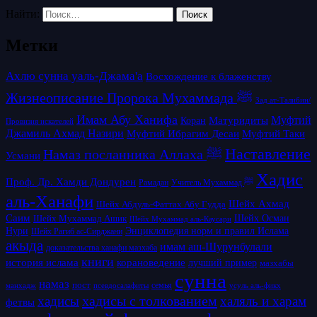
Найти:
Метки
Ахлю сунна уаль-Джама'а
Восхождение к блаженству
Жизнеописание Пророка Мухаммада ﷺ
Зад ат-Талибин/
Имам Абу Ханифа
Матуридиты
Муфтий
Коран
Провизия искателей
Джамиль Ахмад Назири
Муфтий Таки
Муфтий Ибрагим Десаи
Наставление
Намаз посланника Аллаха ﷺ
Усмани
Хадис
Проф. Др. Хамди Дондурен
Рамадан
Учитель Мухаммад ﷺ
аль-Ханафи
Шейх Ахмад
Шейх Абдуль-Фаттах Абу Гудда
Саим
Шейх Осман
Шейх Мухаммад Ашик
Шейх Мухаммад аль-Каусари
Нури
Энциклопедия норм и правил Ислама
Шейх Рагиб ас-Сирджани
акыда
имам аш-Шурунбулали
доказательства ханафи мазхаба
книги
история ислама
корановедение
лучший пример
мазхабы
сунна
намаз
пост
псевдосалафиты
семья
усуль аль-фикх
манхадж
хадисы с толкованием
хадисы
халяль и харам
фетвы