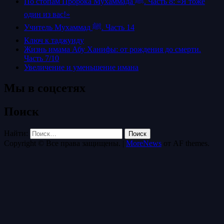
По стопам Пророка Мухаммада ﷺ. Часть 8: «Я тоже
один из вас!»
Учитель Мухаммад ﷺ. Часть 14
Ключ к таджуиду
Жизнь имама Абу Ханифы: от рождения до смерти.
Часть 7/10
Увеличение и уменьшение имана
Мы в соцсетях
Поиск
Найти:
Copyright © Все права защищены.
|
MoreNews
от AF themes.