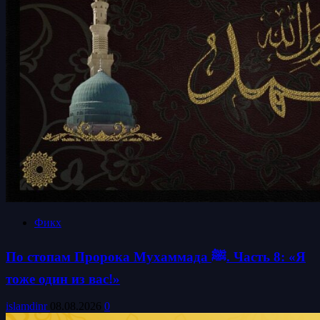
Фикх
По стопам Пророка Мухаммада ﷺ. Часть 8: «Я
тоже один из вас!»
islamdinr
08.08.2026
0