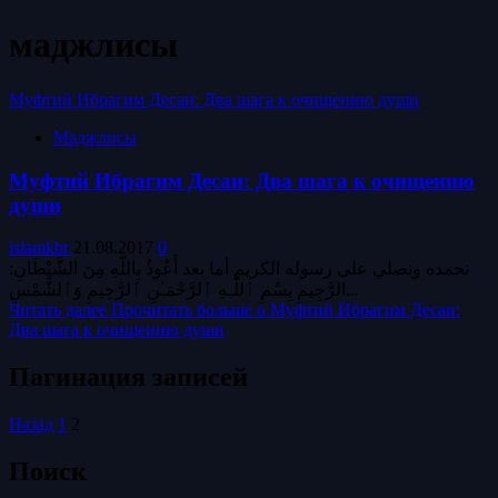
маджлисы
Муфтий Ибрагим Десаи: Два шага к очищению души
Маджлисы
Муфтий Ибрагим Десаи: Два шага к очищению
души
islamkbr
21.08.2017
0
:نحمده ونصلي على رسوله الكريم أما بعد أَعُوذُ بِاللَّهِ مِنَ الشَّيْطَانِ
الرَّجِيمِ بِسْمِ ٱللَّـهِ ٱلرَّحْمَـٰنِ ٱلرَّحِيمِ وَٱلشَّمْسِ...
Читать далее
Прочитать больше о Муфтий Ибрагим Десаи:
Два шага к очищению души
Пагинация записей
Назад
1
2
Поиск