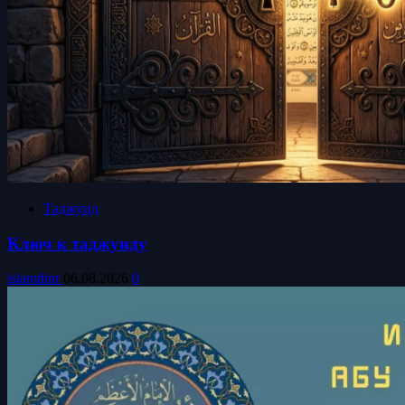
Таджуид
Ключ к таджуиду
islamdinr
06.08.2026
0