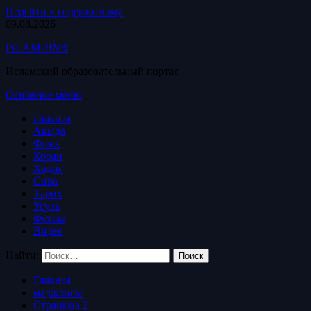
Перейти к содержимому
09.08.2026
ISLAMDINR
Исламский образовательный портал
Основное меню
Главная
Акыда
Фикх
Коран
Хадис
Сира
Тарих
Усуль
Фетвы
Видео
Найти:
Главная
маджлисы
Страница 2