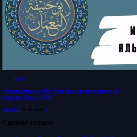
Фикх
Жизнь имама Абу Ханифы: от рождения до
смерти. Часть 7/10
islamdinr
04.08.2026
0
Свежие записи