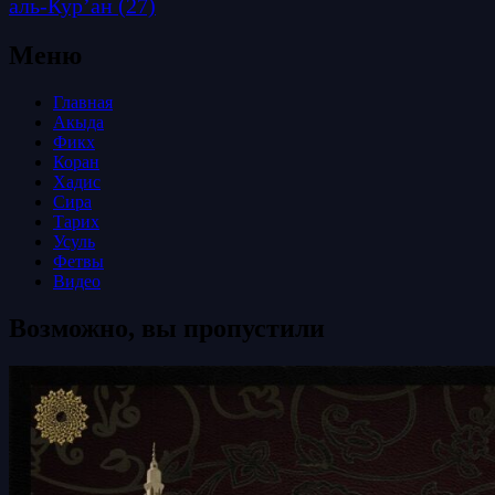
аль-Кур’ан
(27)
Меню
Главная
Акыда
Фикх
Коран
Хадис
Сира
Тарих
Усуль
Фетвы
Видео
Возможно, вы пропустили