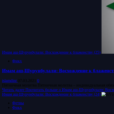
Имам аш-Шурунбулали: Восхождение к блаженству (25)
Фикх
Имам аш-Шурунбулали: Восхождение к блаженств
islamdinr
07.03.2021
0
Пятничная молитва Пятничная молитва – индивидуальная обязан
Читать далее
Прочитать больше о Имам аш-Шурунбулали: Восхо
Имам аш-Шурунбулали: Восхождение к блаженству (24)
Фетвы
Фикх