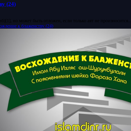
у (24)
[1], но может быть отложен, если только аят не произносится..
ждение к блаженству (24)