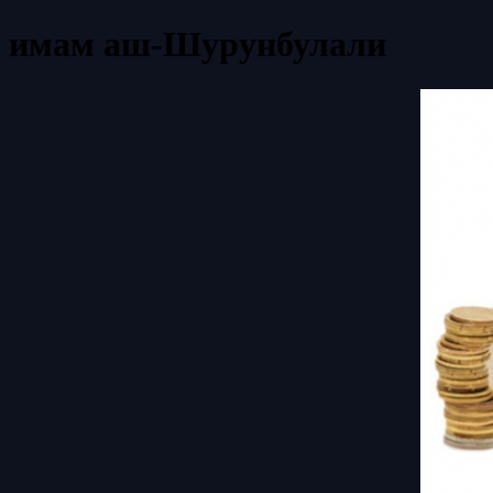
имам аш-Шурунбулали