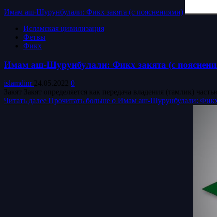
Имам аш-Шурунбулали: Фикх закята (с пояснениями)
Исламская цивилизация
Фетвы
Фикх
Имам аш-Шурунбулали: Фикх закята (с пояснени
islamdinr
24.05.2022
0
Закят Закят определяется как передача владения (тамлик) част
Читать далее
Прочитать больше о Имам аш-Шурунбулали: Фикх 