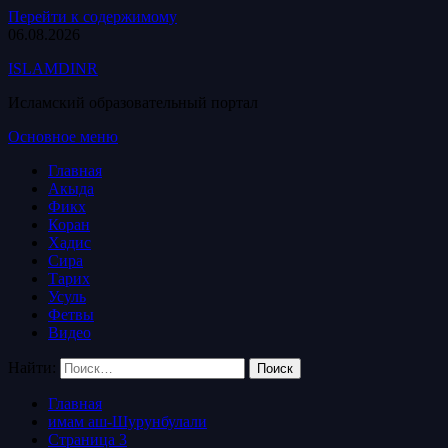
Перейти к содержимому
06.08.2026
ISLAMDINR
Исламский образовательный портал
Основное меню
Главная
Акыда
Фикх
Коран
Хадис
Сира
Тарих
Усуль
Фетвы
Видео
Найти:
Главная
имам аш-Шурунбулали
Страница 3