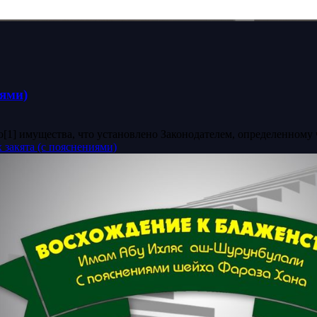
ями)
ью[1] имущества, что установлено Законодателем, определенному 
закята (с пояснениями)