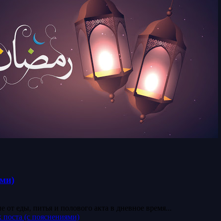
ми)
 от еды, питья и полового акта в дневное время...
поста (с пояснениями)