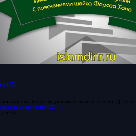
у (25)
ность (фарз-айн) со следующими своими условиями:[1] – быть м
ждение к блаженству (25)