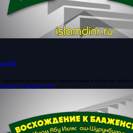
у (26)
 направить человека на его смертном ложе к кибле так, чтобы он
ждение к блаженству (26)