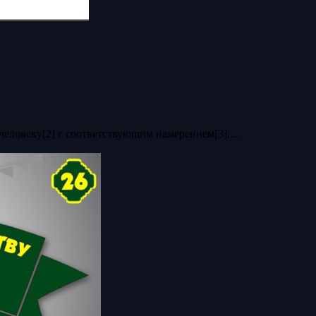
человеку[2] с соответствующим намерением[3]....