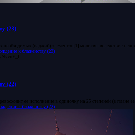
у (23)
х необходимых (ваджиб) элементов[1] молитвы вследствие невни
ждение к блаженству (23)
у (22)
восходит ее исполнение в одиночку на 25 степеней (в плане ее.
ждение к блаженству (22)