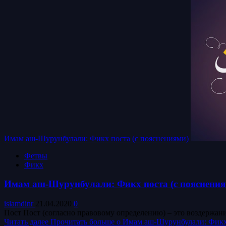
Имам аш-Шурунбулали: Фикх поста (с пояснениями)
Фетвы
Фикх
Имам аш-Шурунбулали: Фикх поста (с пояснения
islamdinr
21.04.2020
0
Пост Пост (согласно правовому определению) – это воздержание
Читать далее
Прочитать больше о Имам аш-Шурунбулали: Фикх 