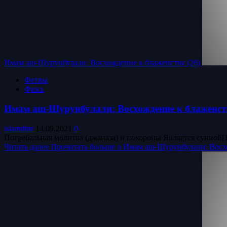
Имам аш-Шурунбулали: Восхождение к блаженству (26)
Фетвы
Фикх
Имам аш-Шурунбулали: Восхождение к блаженств
islamdinr
14.09.2021
0
Погребальная молитва (джаназа) и похороны Является сунной[1]
Читать далее
Прочитать больше о Имам аш-Шурунбулали: Восхо