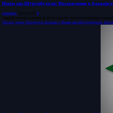
Имам аш-Шурунбулали: Восхождение к блаженств
islamdinr
14.02.2021
0
Земной поклон чтения Земной поклон чтения необходим (ваджиб)
Читать далее
Прочитать больше о Имам аш-Шурунбулали: Восхо