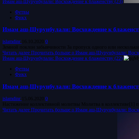
Имам аш-Шурунбулали: Восхождение к блаженству (23)
Фетвы
Фикх
Имам аш-Шурунбулали: Восхождение к блаженств
islamdinr
16.10.2020
0
Земной поклон забывчивости За пропуск одного или нескольки
Читать далее
Прочитать больше о Имам аш-Шурунбулали: Восхо
Имам аш-Шурунбулали: Восхождение к блаженству (22)
Фетвы
Фикх
Имам аш-Шурунбулали: Восхождение к блаженств
islamdinr
15.06.2020
0
Настижение коллективной молитвы Молитва в коллективе[1] пре
Читать далее
Прочитать больше о Имам аш-Шурунбулали: Восхо