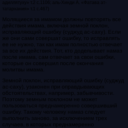
адиллятуху» т.2 с.1106; аль-Хинди А. «Фатава ат-
татархания» т.1 с.467)
Молящиеся за имамом должны повторять все
действия имама, включая земной поклон,
исправляющий ошибку (
суджуд ас-саху
). Если
же они сами совершат ошибку, то исправлять
ее не нужно, так как имам полностью отвечает
за все их действия. Тот, кто доделывает намаз
после имама, сам отвечает за свои ошибки,
которые он совершил после окончания
молитвы имама.
Земной поклон, исправляющий ошибку (
суджуд
ас-саху
), узаконен при оправдывающих
обстоятельствах, например, забывчивости.
Поэтому земным поклоном не может
пользоваться преднамеренно совершивший
ошибку. Такому человеку намаз следует
выполнить заново, за исключением трех
случаев, в которых преднамеренно