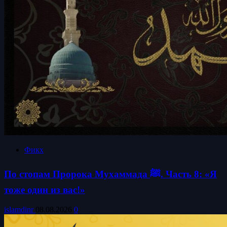
Фикх
По стопам Пророка Мухаммада ﷺ. Часть 8: «Я
тоже один из вас!»
islamdinr
08.08.2026
0