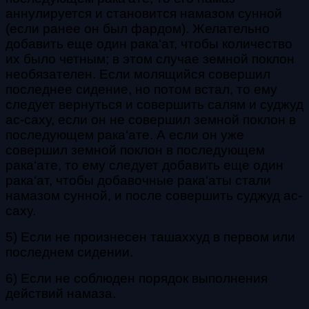
аннулируется и становится намазом сунной
(если ранее он был
фардом
). Желательно
добавить еще один
рака‘ат
, чтобы количество
их было четным; в этом случае земной поклон
необязателен.
Если молящийся совершил
последнее сидение, но потом встал, то ему
следует вернуться и совершить
салям
и
суджуд
ас-саху
, если он не совершил земной поклон в
последующем
рака‘ате
. А если он уже
совершил земной поклон в последующем
рака‘ате
, то ему следует добавить еще один
рака‘ат
, чтобы добавочные
рака‘аты
стали
намазом сунной, и после совершить
суджуд ас-
саху
.
5) Если не произнесен
ташаххуд
в первом или
последнем сидении.
6) Если не соблюден порядок выполнения
действий намаза.