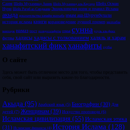
Саим
Шейх Осман
Шейх Мухаммад Ашик
Шейх Мухаммад аль-Каусари
Нури
Энциклопедия норм и правил Ислама
Шейх Рагиб ас-Сирджани
акыда
имам аш-Шурунбулали
доказательства ханафи мазхаба
книги
история ислама
корановедение
лучший пример
мазхабы
сунна
намаз
пост
псевдосалафиты
семья
усуль аль-фикх
манхадж
хадисы с толкованием
хадисы
халяль и харам
фетвы
ханафитский фикх
ханафиты
хутбы
О сайте
Здесь может быть отличное место для того, чтобы представить
себя, свой сайт или выразить какие-то благодарности.
Рубрики
Акыда
(95)
Биографии
(30)
Для
Арабский язык
(5)
Женщинам
(39)
детей
(7)
Искусство проповеди
(6)
Исламская цивилизация
(55)
Исламская этика
История Ислама
(128)
(31)
Исламские финансы
(4)