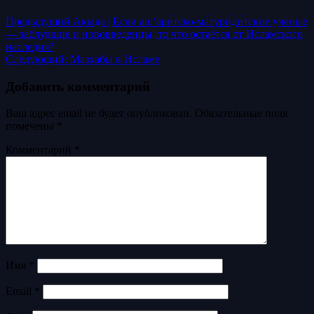
Предыдущий
Акыда | Если аш‘ари́тско-ма́тури́ди́тские учёные
— заблудшие и нововведенцы, то что остаётся от Исламского
наследия?
Следующий:
Мазхабы в Исламе
Добавить комментарий
Ваш адрес email не будет опубликован.
Обязательные поля
помечены
*
Комментарий
*
Имя
*
Email
*