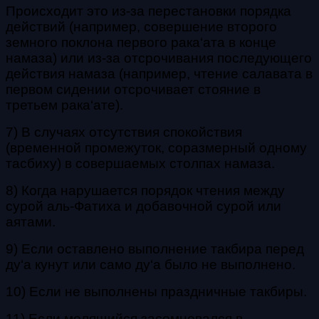
Происходит это из-за перестановки порядка
действий (например, совершение второго
земного поклона первого
рака‘ата
в конце
нама
за) или из-за отсрочивания последующего
действия намаза (например, чтение
салавата
в
первом сидении отсрочивает стояние в
третьем
рака‘ате
).
7) В случаях отсутствия спокойствия
(временной промежуток, соразмерный одному
тасбиху
) в совершаемых столпах намаза.
8) Когда нарушается порядок чтения между
сурой
аль-Фатиха
и добавочной сурой или
аятами.
9) Если оставлено выполнение
такбира
перед
ду‘а кунут
или само
ду‘а
было не выполнено.
10) Если не выполнены праздничные
такбиры
.
11) Если молящийся засомневался в