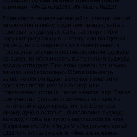
саляма».
(Абу Дауд №1038, Ибн Маджа №1219)
Если после намаза молящийся, совершивший
какую-либо ошибку в данном намазе, забыв
совершить
суджуд ас-саху, заговорит, или
нарушит ритуальную
чистоту, или выйдет из
мечети, или отвернется от
киблы (помня, в
последнем случае о несовершенном
суджуде
ас-саху), то обязанность выполнения суджуда
ассаху отпадает. При этом совершать намаз
заново необязательно. Обязательность
выполнения отпадает
в случае появления
рассвета после намаза фаджр или
покраснения солнца после намаза
‘аср
. Также
при участии большого
количества людей в
пятничной и двух праздничных молитвах
имаму лучше оставить выполнение
суджуда
ас-саху
, чтобы не путать молящихся за ним.
(Подробнее см.: Ибн ‘Абидин М. «Радд аль-мухтар» т.2
с.182, 674, 675; аз-Зухайли В. «Фикх аль-ислями ва