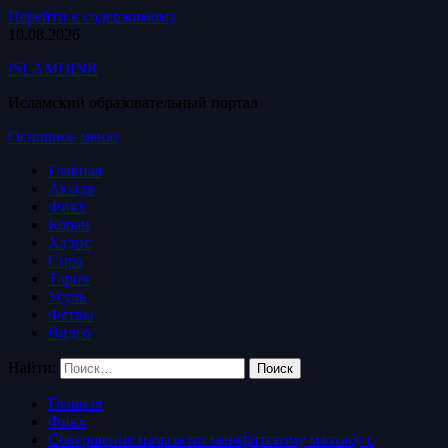
Перейти к содержимому
10.08.2026
ISLAMDINR
Исламский образовательный портал
Основное меню
Главная
Акыда
Фикх
Коран
Хадис
Сира
Тарих
Усуль
Фетвы
Видео
Найти:
Главная
Фикх
Совершение намаза по ханафитскому мазхабу с