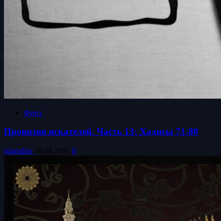
Фикх
Провизия искателей. Часть 13: Хадисы 71-80
islamdinr
09.08.2026
0