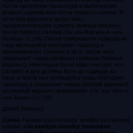
после прочтения ташаххуда и выполнения
второго саляма или
после первого саляма. И
хотя оба варианта допустимы,
предпочтительнее сделать земные поклоны
после
первого саляма
(См.: аль-Мавсыли А. «аль-
. После совершения суджуда ас-
Ихтийар» т.1 с.99)
саху молящийся повторяет ташахуд и
проговаривает салават и
ду‘а, после чего
завершает намаз двойным салямом (первый
вариант). Некоторые богословы считают, что
салават и дуа должны быть до суджуда ас-
саху, а после них молящийся лишь повторяет
ташаххуд и завершает намаз
(второй вариант),
но первый вариант правильнее.
(См.: аль-‘Айни А.
«аль-Биная» т.2 с.729)
Довод (далиль):
Сунна.
Пророк (саллаллаху ‘алейхи уа саллам)
сказал:
«За каждую ошибку положено
(совершить)
два земных поклона после