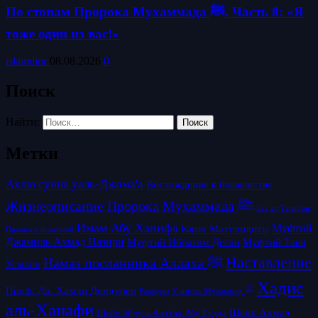
По стопам Пророка Мухаммада ﷺ. Часть 8: «Я
тоже один из вас!»
islamdinr
08.08.2026
0
Поиск
Найти:
Метки
Ахлю сунна уаль-Джама'а
Восхождение к блаженству
Жизнеописание Пророка Мухаммада ﷺ
Зад ат-Талибин/
Имам Абу Ханифа
Матуридиты
Муфтий
Коран
Провизия искателей
Джамиль Ахмад Назири
Муфтий Таки
Муфтий Ибрагим Десаи
Наставление
Намаз посланника Аллаха ﷺ
Усмани
Хадис
Проф. Др. Хамди Дондурен
Рамадан
Учитель Мухаммад ﷺ
аль-Ханафи
Шейх Ахмад
Шейх Абдуль-Фаттах Абу Гудда