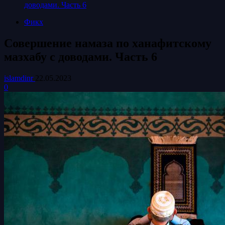
доводами. Часть 6
Фикх
Совершение намаза по ханафитскому
мазхабу с доводами. Часть 6
islamdinr
22.05.2023
0