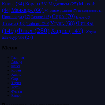
Коран
(35)
Мазхаб
Книга
(34)
Маджлисы
(25)
Манхадж
(66)
(44)
Мировые религии
(7)
На кабардинском
(3)
Сира
(70)
Проповеди
(17)
Разное
(15)
Таджуид
(2)
Фетвы
Усуль
(68)
Тазкия
(33)
Тафсир
(20)
Фикх
(280)
(149)
Хадис
(147)
‘Улум
аль-Кур’ан
(27)
Меню
Главная
Акыда
Фикх
Коран
Хадис
Сира
Тарих
Усуль
Фетвы
Видео