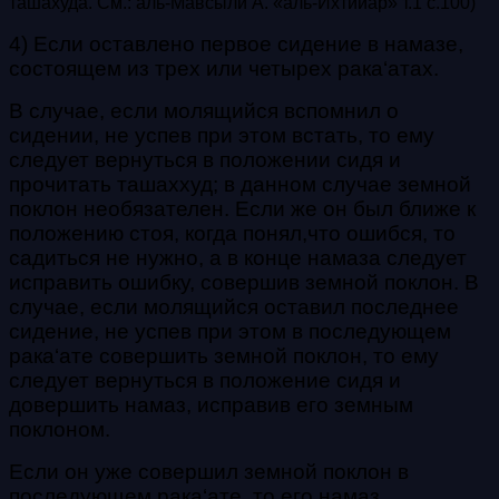
ташахуда. См.: аль-Мавсыли А. «аль-Ихтийар» т.1 с.100)
4) Если оставлено первое сидение в намазе,
состоящем из трех или четырех
рака‘атах
.
В случае, если молящийся вспомнил о
сидении, не успев при этом встать, то ему
следует вернуться в положении сидя и
прочитать
ташаххуд
; в данном случае земной
поклон необязателен. Если же он был ближе к
положению стоя, когда понял,что ошибся, то
садиться не нужно, а в конце намаза следует
исправить ошибку, совершив земной поклон. В
случае, если молящийся оставил последнее
сидение, не успев при этом в последующем
рака‘ате
совершить земной поклон, то ему
следует вернуться в положение сидя и
довершить намаз, исправив его земным
поклоном.
Если он уже совершил земной поклон в
последующем
рака‘ате
, то его намаз