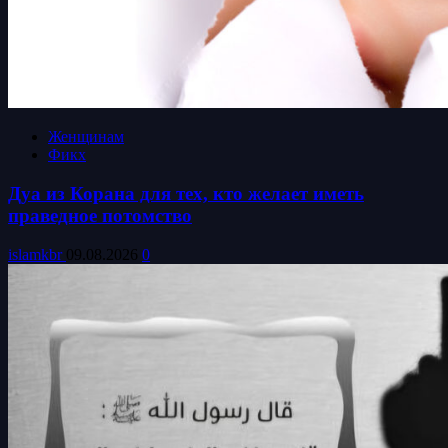
Женщинам
Фикх
Дуа из Корана для тех, кто желает иметь
праведное потомство
islamkbr
09.08.2026
0