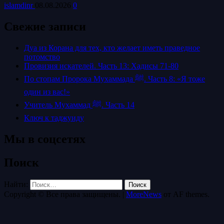
islamdinr
08.08.2026
0
Свежие записи
Дуа из Корана для тех, кто желает иметь праведное
потомство
Провизия искателей. Часть 13: Хадисы 71-80
По стопам Пророка Мухаммада ﷺ. Часть 8: «Я тоже
один из вас!»
Учитель Мухаммад ﷺ. Часть 14
Ключ к таджуиду
Мы в соцсетях
Поиск
Найти:
Copyright © Все права защищены.
|
MoreNews
от AF themes.