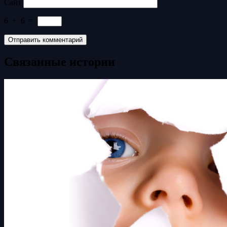
Сайт
6
+
6
=
Связанные истории