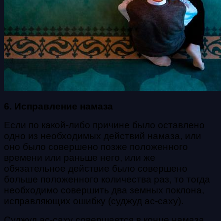
6. Исправление намаза
Если по какой-либо причине было оставлено
одно
из необходимых действий намаза, или
оно было совершено позже положенного
времени или раньше
него, или же
обязательное действие было совершено
больше положенного количества раз, то тогда
необходимо совершить два земных поклона,
исправляющих
ошибку (суджуд ас-саху).
Суджуд ас-саху совершается в конце намаза