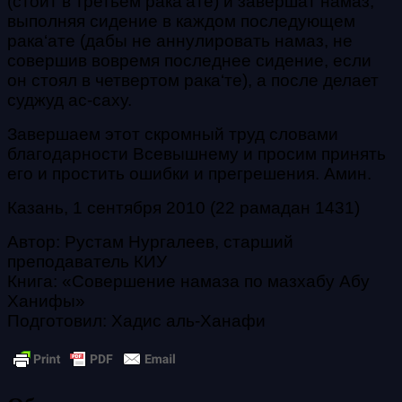
(стоит в третьем
рака‘ате
) и завершат намаз,
выполняя сидение в каждом последующем
рака‘ате
(дабы не аннулировать намаз, не
совершив вовремя последнее сидение, если
он стоял в четвертом
рака‘те
), а после делает
суджуд ас-саху
.
Завершаем этот скромный труд словами
благодарности Всевышнему и просим принять
его и простить ошибки и прегрешения. Амин.
Казань, 1 сентября 2010 (22 рамадан 1431)
Автор: Рустам Нургалеев, старший
преподаватель КИУ
Книга: «Совершение намаза по мазхабу Абу
Ханифы»
Подготовил: Хадис аль-Ханафи