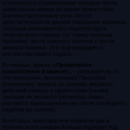
относилось к сподвижникам, которые после
завершения намаза во время приветствия
(саляма) протягивали руки. Хотя в
действительности данное порицание касалось
ситуации многократного поднятия рук в
течение всего намаза, т.е. перед поясным
поклоном, после поясного поклона и после
земного поклона. Это подтверждается
контекстом самого хадиса.
Во-первых, фраза:
«Проявляйте
спокойствие в намазе»,
– указывает на то,
что порицание, высказанное Пророком
(саллаллаху ‘алейхи уа саллам)
, касается
действий намаза, а приветствие (салям)
таковым не является (поскольку намаз
считается завершенным уже после последнего
сидения до саляма).
Во-вторых, многократное поднятие рук в
течение всего намаза больше подходит под