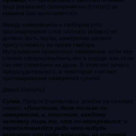
зухр
(название) своевременно (статус) за
имамом (как выполняется)».
Между намерением и
такбиром (это
проговаривание слов «Аллаху акбар»)
не
должно быть паузы, намерение должно
присутствовать во время
такбира
.
Мусульманин произносит намерение, если ему
сложно сформулировать его в сердце или если
так ему спокойнее на душе. В этом нет ничего
предосудительного, а некоторые считают
проговаривание намерения сунной.
Довод (далиль):
Сунна.
Пророк
(саллаллаху ‘алейхи уа саллам)
сказал:
«Поистине, дела только по
намерениям, и, поистине, каждому
человеку лишь то, что он намеревался; и
переселившийся ради чего-нибудь
мирского или ради женщины, на которой