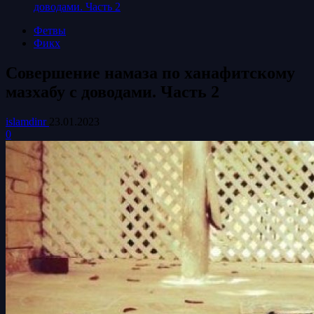
доводами. Часть 2
Фетвы
Фикх
Совершение намаза по ханафитскому
мазхабу с доводами. Часть 2
islamdinr
23.01.2023
0