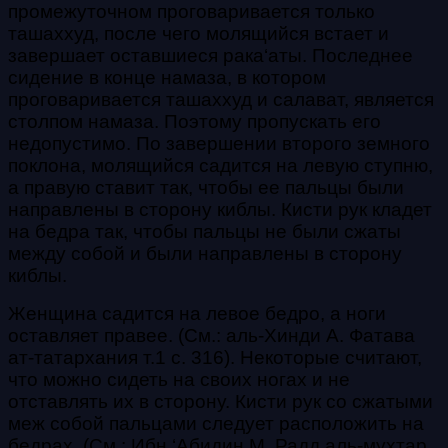
промежуточном проговаривается только
ташаххуд
, после чего молящийся встает и
завершает оставшиеся
рака‘аты
. Последнее
сидение в конце намаза, в котором
проговаривается
ташаххуд
и
салават
, является
столпом намаза. Поэтому пропускать его
недопустимо.
По завершении второго земного
поклона, молящийся садится на левую ступню,
а правую ставит так, чтобы ее пальцы были
направлены в сторону киблы. Кисти рук кладет
на бедра так, чтобы пальцы не были сжаты
между собой и были направлены в сторону
киблы.
Женщина садится на левое бедро, а ноги
оставляет правее. (
См.: аль-Хинди А. Фатава
ат-татархания т.1 с. 316
). Некоторые считают
,
что можно сидеть на своих ногах и не
отставлять их в сторону. Кисти рук со сжатыми
меж собой пальцами следует расположить на
бедрах. (
См.: Ибн ‘Абидин М. Радд аль-мухтар