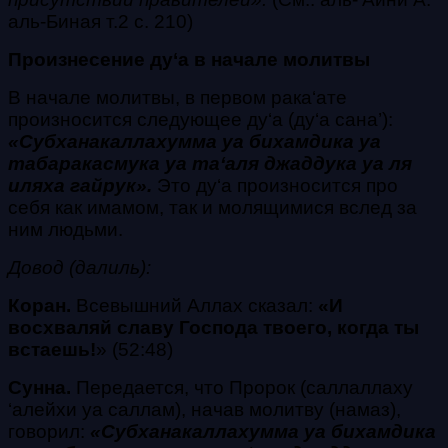
аль-Биная т.2 с. 210)
Произнесение ду‘а в начале молитвы
В начале молитвы, в первом
рака‘ате
произносится следующее
ду‘а
(
ду‘а сана’
):
«
Субханакаллахумма уа бихамдика уа
табаракасмука уа та‘аля джаддука уа ля
иляха гайрук
».
Это
ду‘а
произносится про
себя как имамом, так и молящимися вслед за
ним людьми.
Довод (далиль):
Коран.
Всевышний Аллах сказал:
«
И
восхваляй славу Господа твоего, когда ты
встаешь!
» (52:48)
Сунна.
Передается, что Пророк
(саллаллаху
‘алейхи уа саллам)
, начав молитву (намаз),
говорил:
«
Субханакаллахумма уа бихамдика