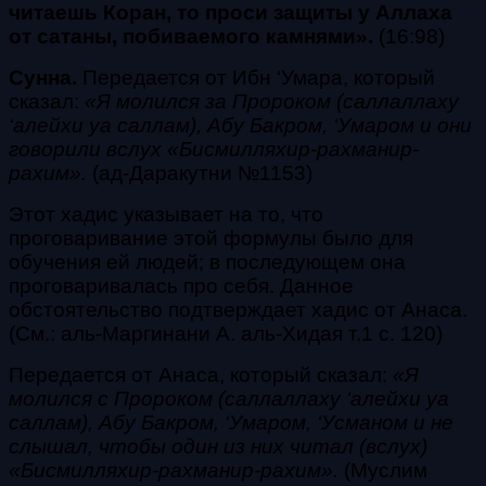
читаешь Коран, то проси защиты у Аллаха
от сатаны, побиваемого камнями».
(16:98)
Сунна.
Передается от Ибн ‘Умара, который
сказал:
«Я молился за Пророком (саллаллаху
‘алейхи уа саллам), Абу Бакром, ‘Умаром и они
говорили вслух
«
Бисмилляхир-рахманир-
рахим
».
(
ад-Даракутни №1153)
Этот хадис указывает на то, что
проговаривание этой формулы было для
обучения ей людей; в последующем она
проговаривалась про себя. Данное
обстоятельство подтверждает хадис от Анаса.
(См.: аль-Маргинани А. аль-Хидая т.1 с. 120)
Передается от Анаса, который сказал:
«Я
молился с Пророком
(саллаллаху ‘алейхи уа
саллам)
,
Абу Бакром, ‘Умаром, ‘Усманом и не
слышал, чтобы один из них читал (вслух)
«
Бисмилляхир-рахманир-рахим
».
(
Муслим