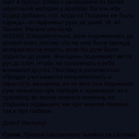
одет в бурнус (плащ с капюшоном из белой
шерстяной материи у арабов)
. Ва’иль ибн
Худжр добавил, что, когда на Пророке не было
одежды, он поднимал руки до ушей. (А. ат-
Тахави. Ма‘ани аль-асар
№1136).
Следовательно, руки поднимались до
уровня плеч, потому что на нем была одежда,
которая могла упасть, если бы руки были
подняты до ушей. Женщины поднимают кисти
рук до плеч, чтобы не привлекать к себе
внимание других. Поэтому в религиозных
обрядах учитывается неприметность и
скрытость женщины, из-за чего она поднимает
руки невысоко при
такбире
и прижимает их к
туловищу во время земного поклона, не
открывая подмышек, как при земном поклоне,
так и при
такбире
.
Довод (далиль):
Сунна.
Пророк
(саллаллаху ‘алейхи уа саллам)