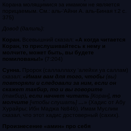
Корана молящимися за имамом не является
порицаемым. См.: аль-‘Айни А. аль-Биная т.2 с.
375)
Довод (далиль):
Коран.
Всевышний сказал:
«
А когда читается
Коран, то прислушивайтесь к нему и
молчите, может быть, вы будете
помилованы!»
(
7:204)
Сунна.
Пророк
(саллаллаху ‘алейхи уа саллам)
сказал:
«Имам вам для того, чтобы
(вы)
повторяли и следовали за ним, если он
скажет
такбир
, то и вы говорите
(такбир)
, если начнет читать
[Коран]
, то
молчите
[чтобы слушать]
…
» (Хадис от Абу
Хурайры; Ибн Маджа №846).
Имам Муслим
сказал, что этот хадис достоверный (
сахих
).
Произнесение «амин» про себя