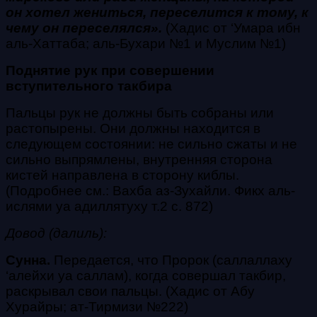
он хотел жениться, переселится к тому, к
чему он переселялся».
(Хадис от ‘Умара ибн
аль-Хаттаба; аль-Бухари №1 и Муслим №1)
Поднятие рук при совершении
вступительного такбира
Пальцы рук не должны быть собраны или
растопырены. Они должны находится в
следующем состоянии: не сильно сжаты и не
сильно выпрямлены, внутренняя сторона
кистей направлена в сторону киблы.
(
Подробнее см.: Вахба аз-Зухайли. Фикх аль-
ислями уа адиллятуху т.2 с. 872)
Довод (далиль):
Сунна.
Передается, что Пророк
(саллаллаху
‘алейхи уа саллам)
, когда совершал
такбир
,
раскрывал свои пальцы. (Хадис от Абу
Хурайры; ат-Тирмизи №222)