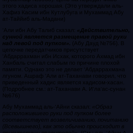
этого хадиса хорошая. (Это утверждали аль-
Хафиз Касим ибн Кутлубуга и Мухаммад Абу
ат-Таййиб аль-Мадани)
‘Али ибн Абу Талиб
сказал:
«Действительно,
сунной является размещение правой руки
над левой под пупком».
(Абу Дауд №756).
В
цепочке передатчиков присутствует
‘Абдаррахман ибн Исхак, которого Ахмад ибн
Ханбаль считал слабым по причине плохой
памяти. Однако это не делает ‘Абдаррахмана
лгуном. Ашраф ‘Али ат-Таханави говорил, что
приведенный хадис является хадисом-
хасан
.
(Подробнее см.: ат-Таханави А. И‘ла‘ас-сунан
№676)
Абу Мухаммад аль-‘Айни сказал:
«Образ
расположившего руки под пупком более
соответствует возвеличиванию, почитанию
(Всевышнего
), как это обычно происходит в
присутствии правителей».
(См.: аль-‘Айни А.