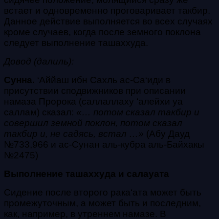
встает и одновременно проговаривает
такбир
.
Данное действие выполняется во всех случаях
кроме случаев, когда после земного поклона
следует выполнение
ташаххуда
.
Довод (далиль):
Сунна.
‘Аййаш ибн Сахль ас-Са‘иди в
присутствии сподвижников при описании
намаза Пророка
(саллаллаху ‘алейхи уа
саллам)
сказал:
«… потом сказал
такбир
и
совершил земной поклон, потом сказал
такбир
и, не садясь, встал …»
(Абу Дауд
№733,966 и ас-Сунан аль-кубра аль-Байхакы
№2475)
Выполнение ташаххуда и салауата
Сидение после второго
рака‘ата
может быть
промежуточным, а может быть и последним,
как, например, в утреннем намазе. В