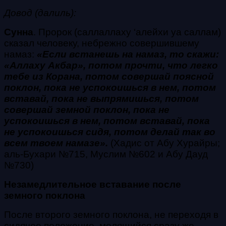
Довод (далиль):
Сунна
.
Пророк
(саллаллаху ‘алейхи уа саллам)
сказал человеку, небрежно совершившему
намаз:
«Если встанешь на намаз, то скажи:
«
Аллаху Акбар
», потом прочти, что
легко
тебе из Корана, потом совершай поясной
поклон, пока не успокоишься в нем, потом
вставай, пока не выпрямишься, потом
совершай земной поклон, пока не
успокоишься в нем, потом вставай, пока
не успокоишься сидя, потом делай так во
всем твоем намазе».
(Хадис от Абу Хурайры;
аль-Бухари №715, Муслим №602 и Абу Дауд
№730)
Незамедлительное вставание после
земного поклона
После второго земного поклона, не переходя в
сидячее положение, молящийся сразу же