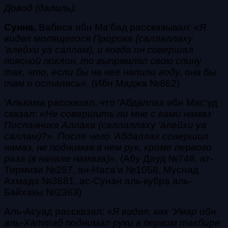
Довод (далиль):
Сунна.
Вабиса ибн Ма‘бад рассказывал:
«Я
видел молящегося Пророка
(саллаллаху
‘алейхи уа саллам)
, и когда он совершал
поясной поклон, то выпрямлял свою спину
так, что, если бы на нее налили воду, она бы
там и осталась»
. (Ибн Маджа №862)
‘Алькама рассказал, что ‘Абдаллах ибн Мас‘уд
сказал:
«Не совершить ли мне с вами намаз
Посланника Аллаха
(саллаллаху ‘алейхи уа
саллам)
?». После чего ‘Абдаллах совершил
намаз, не поднимая в нем рук, кроме первого
раза (в начале намаза)».
(
Абу Дауд №748, ат-
Тирмизи №257, ан-Наса’и №1058, Муснад
Ахмада №3681, ас-Сунан аль-кубра аль-
Байхакы №2363)
Аль-Асуад рассказал:
«Я видел, как ‘Умар ибн
аль-Хаттаб поднимал руки в первом
такбире