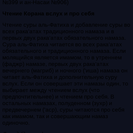
№399 и ан-Насаи №906)
Чтение Корана вслух и про себя
Чтение суры
аль-Фатиха
и добавление суры во
всех
рака‘атах
традиционного намаза и в
первых двух
рака‘атах
обязательного намаза.
Сура
аль-Фатиха
читается во всех
рака‘атах
обязательного и традиционного намаза. Если
молящийся является имамом, то в утреннем
(
фаджр
) намазе, первых двух
рака‘атах
вечернего (
магриб
) и ночного (
‘иша
) намаза он
читает
аль-Фатиха
и дополнительную суру
вслух.
Если он совершает эти намазы один, то
выбирает между чтением вслух (что
предпочтительнее) и чтением про себя. В
остальных намазах, полуденном (
зухр
) и
предвечернем (
‘аср
), суры читаются про себя
как имамом, так и совершающим намаз
одиночно.