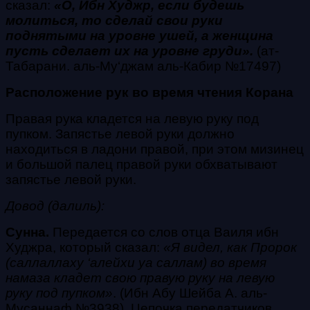
сказал:
«О, Ибн Худжр, если будешь
молиться, то сделай свои руки
поднятыми на уровне ушей, а женщина
пусть сделает их на уровне груди».
(ат-
Табарани. аль-Му‘джам аль-Кабир №17497)
Расположение рук во время чтения Корана
Правая рука кладется на левую руку под
пупком. Запястье левой руки должно
находиться в ладони правой, при этом мизинец
и большой палец правой руки обхватывают
запястье левой руки.
Довод (далиль):
Сунна.
Передается со слов отца Ваиля ибн
Худжра, который сказал:
«Я видел, как Пророк
(саллаллаху ‘алейхи уа саллам)
во время
намаза кладет свою правую руку на левую
руку под пупком»
. (Ибн Абу Шейба А. аль-
Мусаннаф №3938).
Цепочка передатчиков