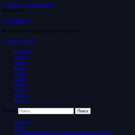
Перейти к содержимому
08.08.2026
ISLAMDINR
Исламский образовательный портал
Основное меню
Главная
Акыда
Фикх
Коран
Хадис
Сира
Тарих
Усуль
Фетвы
Видео
Найти:
Главная
Фикх
Совершение намаза по ханафитскому мазхабу с