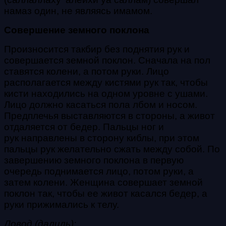
намаз один, не являясь имамом.
Совершение земного поклона
Произносится
такбир
без поднятия рук и
совершается земной поклон. Сначала на пол
ставятся колени, а потом руки. Лицо
располагается между кистями рук так, чтобы
кисти находились на одном уровне с ушами.
Лицо должно касаться пола лбом и носом.
Предплечья
выставляются в стороны, а живот
отдаляется от бедер. Пальцы ног и
рук направлены в сторону киблы, при этом
пальцы рук желательно сжать между собой. По
завершению земного поклона в первую
очередь поднимается лицо, потом руки, а
затем колени. Женщина совершает земной
поклон так, чтобы ее живот касался бедер, а
руки прижимались к телу.
Довод (далиль):