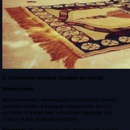
2. Описание намаза (
сыфат ас-саля
)
Намерение
Мусульманин, желающий совершить намаз,
должен иметь в сердце намерение (
ният
),
которое определяет название намаза, его
статус и как он выполняется.
Пример:
«Я намереваюсь выполнить намаз