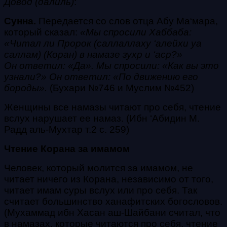
Довод (далиль)
:
Сунна.
Передается со слов отца Абу Ма‘мара,
который сказал:
«Мы спросили Хаббаба:
«Читал ли Пророк
(саллаллаху ‘алейхи уа
саллам)
(Коран) в намазе
зухр
и
‘аср
?»
Он ответил: «Да». Мы спросили: «Как вы это
узнали?» Он ответил: «По движению его
бороды».
(Бухари №746 и Муслим №452)
Женщины все намазы читают про себя, чтение
вслух нарушает ее намаз. (
Ибн ‘Абидин М.
Радд аль-Мухтар т.2 с. 259
)
Чтение Корана за имамом
Человек, который молится за имамом, не
читает ничего из Корана, независимо от того,
читает имам суры вслух или про себя. Так
считает большинство ханафитских богословов.
(Мухаммад ибн Хасан аш-Шайбани считал, что
в намазах, которые читаются про себя, чтение