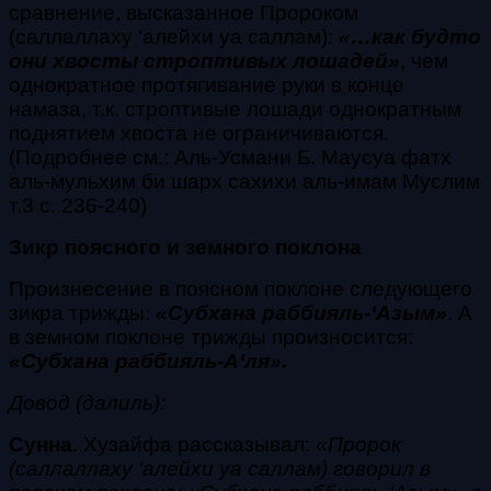
сравнение, высказанное Пророком
(саллаллаху ‘алейхи уа саллам)
:
«…как будто
они хвосты строптивых лошадей»
, чем
однократное протягивание руки в конце
намаза, т.к. строптивые лошади однократным
поднятием хвоста не ограничиваются.
(Подробнее см.: Аль-Усмани Б. Маусуа фатх
аль-мульхим би шарх сахихи аль-имам Муслим
т.3 с. 236-240)
Зикр поясного и земного поклона
Произнесение в поясном поклоне следующего
зикра
трижды:
«
Субхана раббияль-‘Азым
»
. А
в земном поклоне трижды произносится:
«
Субхана раббияль-А‘ля
».
Довод (далиль):
Сунна
.
Хузайфа рассказывал:
«Пророк
(саллаллаху ‘алейхи уа саллам)
говорил в