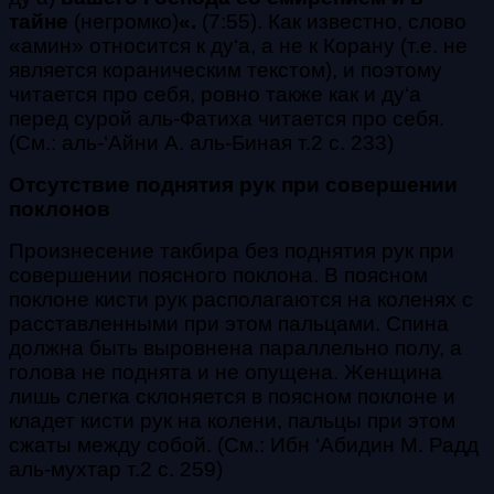
тайне
(негромко)
«.
(7:55)
. Как известно, слово
«
амин
» относится к
ду‘а
, а не к Корану (т.е. не
является кораническим текстом), и поэтому
читается про себя, ровно также как и
ду‘а
перед сурой
аль-Фатиха
читается про себя.
(
См.: аль-‘Айни А. аль-Биная т.2 с. 233)
Отсутствие поднятия рук при совершении
поклонов
Произнесение
такбира
без поднятия рук при
совершении поясного поклона. В поясном
поклоне кисти рук располагаются на коленях с
расставленными при этом пальцами. Спина
должна быть выровнена параллельно полу, а
голова не поднята и не опущена. Женщина
лишь слегка склоняется в поясном поклоне и
кладет кисти рук на колени, пальцы при этом
сжаты между собой. (См.: Ибн ‘Абидин М. Радд
аль-мухтар т.2 с. 259)