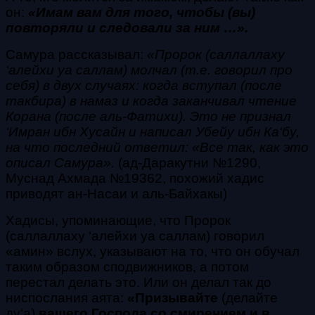
он:
«Имам вам для того, чтобы (вы)
повторяли и следовали за ним …».
Самура рассказывал:
«Пророк
(саллаллаху
‘алейхи уа саллам)
молчал (т.е. говорил про
себя) в двух случаях: когда вступал (после
такбира
) в намаз и когда заканчивал чтение
Корана (после
аль-Фатихи
). Это не признал
‘Имран ибн Хусайн и написал Убейу ибн Ка‘бу,
на что последний ответил: «Все так, как это
описал Самура».
(
ад-Даракутни №1290,
Муснад Ахмада №19362, похожий хадис
приводят ан-Насаи и аль-Байхакы)
Хадисы, упоминающие, что Пророк
(саллаллаху ‘алейхи уа саллам)
говорил
«
амин
» вслух, указывают на то, что он обучал
таким образом сподвижников, а потом
перестал делать это. Или он делал так до
ниспослания аята:
«
Призывайте
(делайте
ду‘а
)
вашего Господа со смирением и в