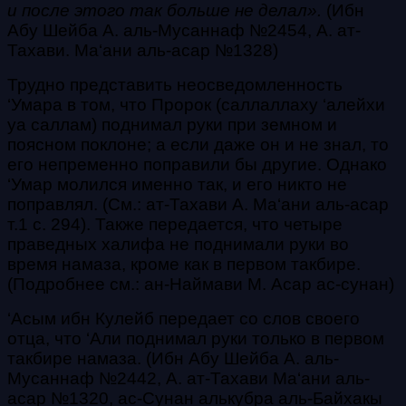
и после этого так больше не делал».
(
Ибн
Абу Шейба А. аль-Мусаннаф №2454, А. ат-
Тахави. Ма‘ани аль-асар №1328)
Трудно представить неосведомленность
‘Умара в том, что Пророк
(саллаллаху ‘алейхи
уа саллам)
поднимал руки при земном и
поясном поклоне; а если даже он и не знал, то
его непременно поправили бы другие. Однако
‘Умар молился именно так, и его никто не
поправлял. (См.: ат-Тахави А. Ма‘ани аль-асар
т.1 с. 294).
Также передается, что четыре
праведных халифа не поднимали руки во
время намаза, кроме как в первом
такбире
.
(Подробнее см.: ан-Наймави М. Асар ас-сунан)
‘Асым ибн Кулейб передает со слов своего
отца, что ‘Али поднимал руки только в первом
такбире
намаза. (Ибн Абу Шейба А. аль-
Мусаннаф №2442, А. ат-Тахави Ма‘ани аль-
асар №1320, ас-Сунан алькубра аль-Байхакы