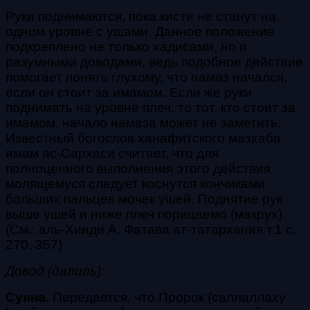
Руки поднимаются, пока кисти не станут на
одном уровне с ушами. Данное положение
подкреплено не только хадисами, но и
разумными доводами, ведь подобное действие
помогает понять глухому, что намаз начался,
если он стоит за имамом. Если же руки
поднимать на уровне плеч, то тот, кто стоит за
имамом, начало намаза может не заметить.
Известный богослов ханафитского мазхаба
имам ас-Сархаси считает, что для
полноценного выполнения этого действия
молящемуся следует коснутся кончиками
больших пальцев мочек ушей. Поднятие рук
выше ушей и ниже плеч порицаемо (
макрух
).
(См.: аль-Хинди А. Фатава ат-татархания т.1 с.
270, 357)
Довод (далиль):
Сунна.
Передается, что Пророк
(саллаллаху