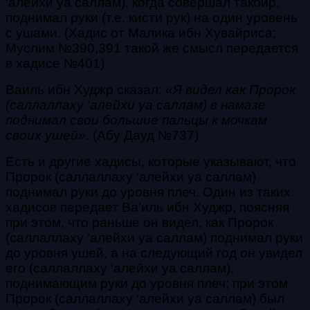
‘алейхи уа саллам)
, когда совершал такбир,
поднимал руки (т.е. кисти рук) на один уровень
с ушами. (Хадис от Малика ибн Хувайриса;
Муслим №390,391 такой же смысл передается
в хадисе №401)
Ваиль ибн Худжр сказал:
«Я видел как Пророк
(саллаллаху ‘алейхи уа саллам)
в намазе
поднимал свои большие пальцы к мочкам
своих ушей».
(Абу Дауд №737)
Есть и другие хадисы, которые указывают, что
Пророк
(саллаллаху ‘алейхи уа саллам)
поднимал руки до уровня плеч. Один из таких
хадисов передает Ва’иль ибн Худжр, поясняя
при этом, что раньше он видел, как Пророк
(саллаллаху ‘алейхи уа саллам)
поднимал руки
до уровня ушей, а на следующий год он увидел
его
(саллаллаху ‘алейхи уа саллам)
,
поднимающим руки до уровня плеч; при этом
Пророк
(саллаллаху ‘алейхи уа саллам)
был