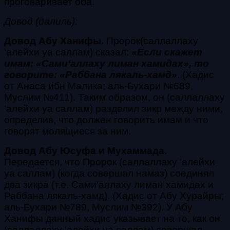
проговаривает оба
.
Довод (далиль):
Довод Абу Ханифы.
Пророк
(саллаллаху
‘алейхи уа саллам)
сказал:
«Если скажет
имам: «
Сами‘аллаху лиман хамидах
», то
говорите: «
Раббана лякаль-хамд
»
. (Хадис
от Анаса ибн Малика; аль-Бухари №689,
Муслим №411).
Таким образом, он
(саллаллаху
‘алейхи уа саллам)
разделил
зикр
между ними,
определив, что должен говорить имам и что
говорят молящиеся за ним.
Довод Абу Юсуфа и Мухаммада.
Передается, что Пророк
(саллаллаху ‘алейхи
уа саллам)
(когда совершал намаз) соединял
два
зикра
(т.е.
Сами‘аллаху лиман хамидах
и
Раббана лякаль-хамд
). (Хадис от Абу Хурайры;
аль-Бухари №789, Муслим №392).
У Абу
Ханифы данный хадис указывает на то, как он
(саллаллаху ‘алейхи уа саллам)
совершал