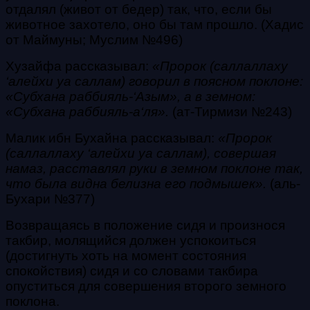
отдалял (живот от бедер) так, что, если бы
животное захотело, оно бы там прошло. (Хадис
от Маймуны; Муслим №496)
Хузайфа рассказывал:
«Пророк
(саллаллаху
‘алейхи уа саллам)
говорил в поясном поклоне:
«
Субхана раббияль-‘Азым
», а в земном:
«
Субхана раббияль-а‘ля
».
(
ат-Тирмизи №243)
Малик ибн Бухайна рассказывал:
«Пророк
(саллаллаху ‘алейхи уа саллам)
, совершая
намаз, расставлял руки в земном поклоне так,
что была видна белизна его подмышек».
(
аль-
Бухари №377)
Возвращаясь в положение сидя и произнося
такбир
, молящийся должен успокоиться
(достигнуть хоть на момент состояния
спокойствия) сидя и со словами
такбира
опуститься для совершения второго земного
поклона.