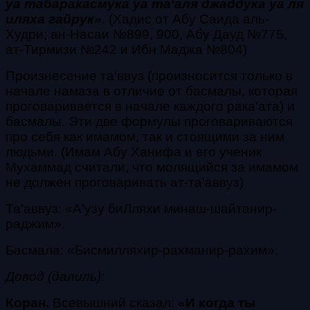
уа табаракасмука уа та‘аля джаддука уа ля
иляха гайрук
»
. (Хадис от Абу Саида аль-
Худри; ан-Насаи №899, 900, Абу Дауд №775,
ат-Тирмизи №242 и Ибн Маджа №804)
Произнесение
та‘ввуз
(
произносится только в
начале намаза в отличие от
басмалы
, которая
проговаривается в начале каждого
рака‘ата
) и
басмалы
. Эти две формулы проговариваются
про себя как имамом, так и стоящими за ним
людьми. (Имам Абу Ханифа и его ученик
Мухаммад считали, что молящийся за имамом
не должен проговаривать ат-та‘аввуз)
Та‘аввуз: «А‘узу биЛляхи минаш-шайтанир-
раджим».
Басмала: «Бисмилляхир-рахманир-рахим».
Довод (далиль):
Коран.
Всевышний сказал:
«
И когда ты