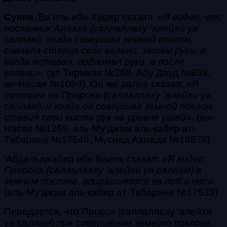
Сунна
.
Ва‘иль ибн Худжр сказал:
«Я видел, что
посланник Аллаха
(саллаллаху ‘алейхи уа
саллам)
, когда совершал земной поклон,
сначала ставил свои колени, затем руки, а
когда вставал, поднимал руки, а после
колени».
(ат-Тирмизи №268, Абу Дауд №838,
ан-Насаи №1089).
Он же далее сказал:
«Я
смотрел на Пророка
(саллаллаху ‘алейхи уа
саллам)
, и когда он совершал
земной поклон,
ставил свои кисти рук на уровне ушей»
. (ан-
Насаи №1265, аль-Му‘джам аль-кабир ат-
Табарани №17549, Муснад Ахмада №18878)
‘Абдальджабар ибн Ваиль сказал:
«Я видел
Пророка
(саллаллаху ‘алейхи уа саллам)
в
земном поклоне, опиравшегося на лоб и нос»
.
(аль-Му‘джам аль-кабир ат-Табарани №17533)
Передается, что Пророк
(саллаллаху ‘алейхи
уа саллам)
при совершении земного поклона