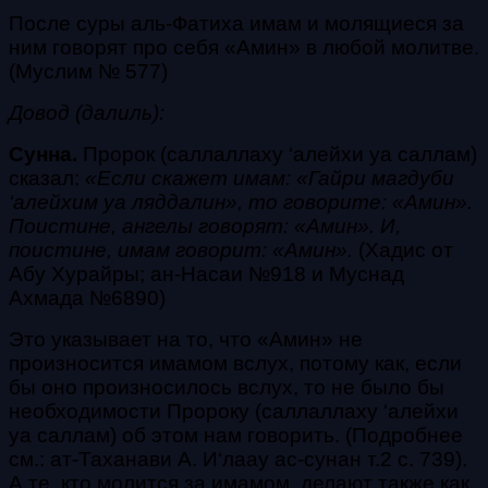
После суры
аль-Фатиха
имам и молящиеся за
ним говорят про себя «
Амин
» в любой молитве
.
(
Муслим № 577
)
Довод (далиль):
Сунна.
Пророк
(саллаллаху ‘алейхи уа саллам)
сказал:
«Если скажет имам: «
Гайри магдуби
‘алейхим уа ляддалин
», то говорите: «
Амин
».
Поистине, ангелы говорят: «
Амин
». И,
поистине, имам говорит: «
Амин
».
(
Хадис от
Абу Хурайры; ан-Насаи №918 и Муснад
Ахмада №6890)
Это указывает на то, что «
Амин
» не
произносится имамом вслух, потому как, если
бы оно произносилось вслух, то не было бы
необходимости Пророку
(саллаллаху ‘алейхи
уа саллам)
об этом нам говорить.
(Подробнее
см.: ат-Таханави А. И‘лаау ас-сунан т.2 с. 739).
А те, кто молится за имамом, делают также как