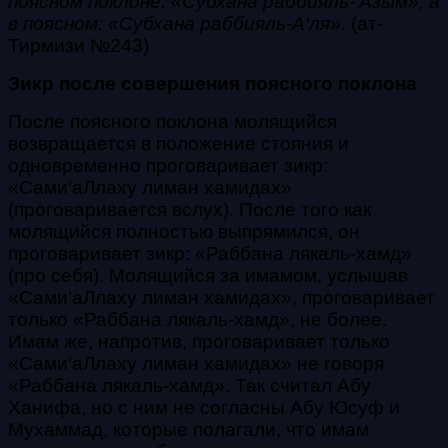
поясном поклоне: «
Субхана раббияль-‘Азым
», а
в поясном: «
Субхана раббияль-А‘ля
».
(ат-
Тирмизи №243)
Зикр после совершения поясного поклона
После поясного поклона молящийся
возвращается в положение стояния и
одновременно проговаривает
зикр
:
«
Сами‘аЛлаху лиман хамидах
»
(проговаривается вслух). После того как
молящийся полностью выпрямился, он
проговаривает
зикр
: «
Раббана лякаль-хамд
»
(про себя). Молящийся за имамом, услышав
«
Сами‘аЛлаху лиман хамидах
», проговаривает
только «
Раббана лякаль-хамд
», не более.
Имам же, напротив, проговаривает только
«
Сами‘аЛлаху лиман хамидах
» не говоря
«
Раббана лякаль-хамд
». Так считал Абу
Ханифа, но с ним не согласны Абу Юсуф и
Мухаммад, которые полагали, что имам