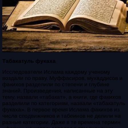
Табакатуль фукаха
Исследователи Ислама каждому ученому
воздали по праву. Муффасиров, мухаддисов и
факихов разделили по степени и глубине
знаний. Произведения, написанные на эту
тему, назвали «табакат», а книги, где факихов
разделили по категориям, назвали «табакатуль
фукаха». В первое время Ислама факихов из
числа сподвижников и табеинов не делили на
разные категории. Даже в те времена термин