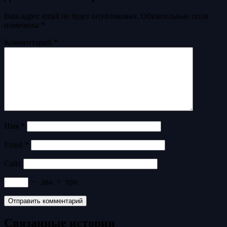
Ваш адрес email не будет опубликован.
Обязательные поля
помечены
*
Комментарий
*
Имя
*
Email
*
Сайт
−
два
=
три
Связанные истории