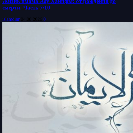
Жизнь имама Абу Ханифы: от рождения до
смерти. Часть 7/10
islamdinr
04.08.2026
0