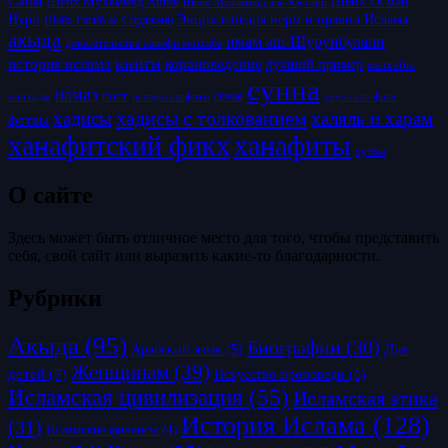
Саим
Шейх Осман
Шейх Мухаммад Ашик
Шейх Мухаммад аль-Каусари
Нури
Энциклопедия норм и правил Ислама
Шейх Рагиб ас-Сирджани
акыда
имам аш-Шурунбулали
доказательства ханафи мазхаба
книги
история ислама
корановедение
лучший пример
мазхабы
сунна
намаз
пост
псевдосалафиты
семья
усуль аль-фикх
манхадж
хадисы с толкованием
хадисы
халяль и харам
фетвы
ханафитский фикх
ханафиты
хутбы
О сайте
Здесь может быть отличное место для того, чтобы представить
себя, свой сайт или выразить какие-то благодарности.
Рубрики
Акыда
(95)
Биографии
(30)
Для
Арабский язык
(5)
Женщинам
(39)
детей
(7)
Искусство проповеди
(6)
Исламская цивилизация
(55)
Исламская этика
История Ислама
(128)
(31)
Исламские финансы
(4)