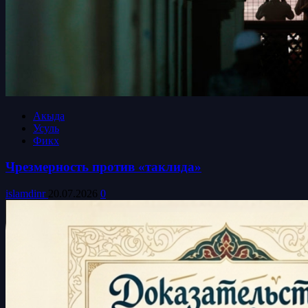
Акыда
Усуль
Фикх
Чрезмерность против «таклида»
islamdinr
20.07.2026
0