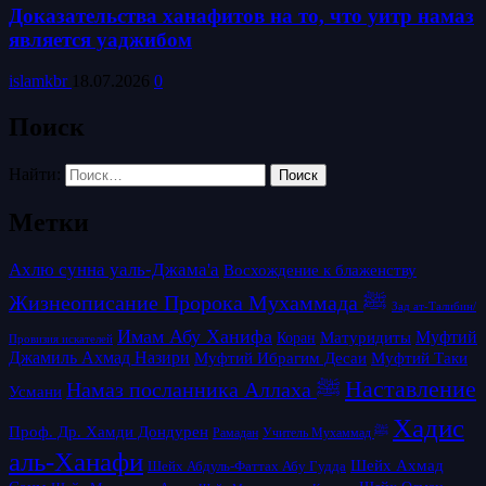
Доказательства ханафитов на то, что уитр намаз
является уаджибом
islamkbr
18.07.2026
0
Поиск
Найти:
Метки
Ахлю сунна уаль-Джама'а
Восхождение к блаженству
Жизнеописание Пророка Мухаммада ﷺ
Зад ат-Талибин/
Имам Абу Ханифа
Матуридиты
Муфтий
Коран
Провизия искателей
Джамиль Ахмад Назири
Муфтий Таки
Муфтий Ибрагим Десаи
Наставление
Намаз посланника Аллаха ﷺ
Усмани
Хадис
Проф. Др. Хамди Дондурен
Рамадан
Учитель Мухаммад ﷺ
аль-Ханафи
Шейх Ахмад
Шейх Абдуль-Фаттах Абу Гудда