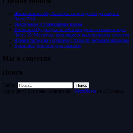
Свежие записи
Жизнь имама Абу Ханифы: от рождения до смерти.
Часть 7/10
Увеличение и уменьшение имана
Имам аш-Шурунбулали: «Восхождение к блаженству».
Часть 19: Молитвы, являющиеся выделенными суннами
Чтение талькина усопшему | Хукм по четырем мазхабам
Хукм объединения двух намазов
Мы в соцсетях
Поиск
Найти:
Copyright © Все права защищены.
|
MoreNews
от AF themes.