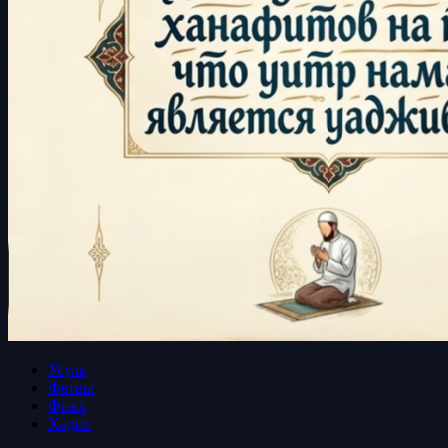
Усуль
Фетвы
Фикх
Хадис