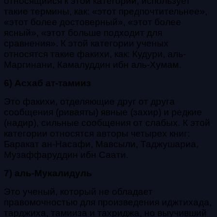
относящийся к этой категории, использует
такие термины, как: «этот предпочтительнее»,
«этот более достоверный», «этот более
ясный», «этот больше подходит для
сравнения». К этой категории ученых
относятся такие факихи, как: Кудури, аль-
Маргинани, Камалуддин ибн аль-Хумам.
6) Асхаб ат-тамииз
Это факихи, отделяющие друг от друга
сообщения (риваяты) явные (захир) и редкие
(надир), сильные сообщения от
слабых. К этой
категории относятся авторы четырех книг:
Баракат ан-Насафи, Мавсыли, Таджушариа,
Музаффаруддин ибн Саати.
7) аль-Мукалидуль
Это ученый, который не обладает
правомочностью для произведения иджтихада,
тарджиха, тамииза и тахриджа, но
выучивший