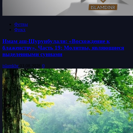
Фетвы
Фикх
Имам аш-Шурунбулали: «Восхождение к
блаженству». Часть 19: Молитвы, являющиеся
выделенными суннами
islamkbr
03.08.2026
0