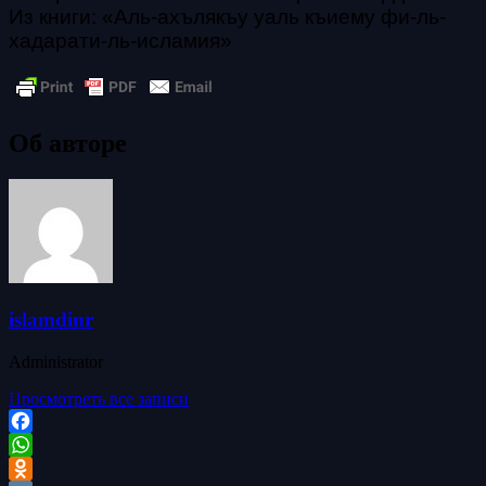
Из книги: «Аль-ахълякъу уаль къиему фи-ль-
хадарати-ль-исламия»
Об авторе
islamdinr
Administrator
Просмотреть все записи
Facebook
WhatsApp