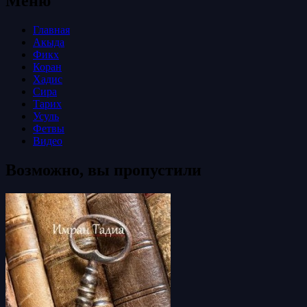
Меню
Главная
Акыда
Фикх
Коран
Хадис
Сира
Тарих
Усуль
Фетвы
Видео
Возможно, вы пропустили