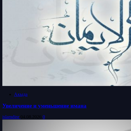
Акыда
Увеличение и уменьшение имана
islamdinr
04.08.2026
0