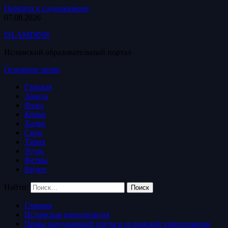
Перейти к содержимому
07.08.2026
ISLAMDINR
Исламский образовательный портал
Основное меню
Главная
Акыда
Фикх
Коран
Хадис
Сира
Тарих
Усуль
Фетвы
Видео
Найти:
Главная
Исламская цивилизация
Права окружающей среды в исламской цивилизации