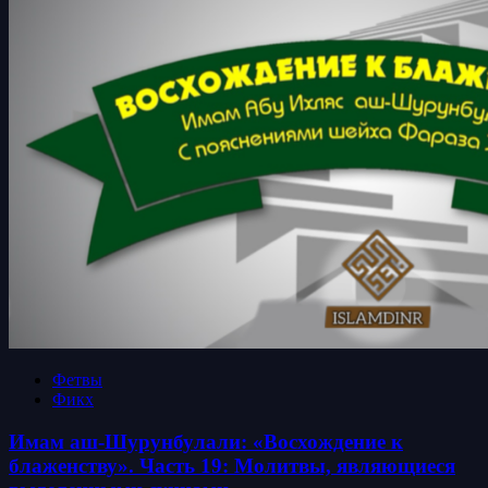
Фетвы
Фикх
Имам аш-Шурунбулали: «Восхождение к
блаженству». Часть 19: Молитвы, являющиеся