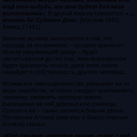
ещё кто-нибудь, то это будет для него
милостыней»
. В другой версии говорится:
«…
вплоть до Судного Дня».
(Муслим 1552;
Ахмад 27401)
Величие ислама заключается в том, что
награда за посаженное – которое приносит
пользу окружающей среде – будет
засчитываться до тех пор, пока выращенное
будет приносить пользу, даже если земля
перейдет в собственность другого человека.
Исламское законодательство указывает на те
виды заработка, которые следует практиковать
человеку: оживлять мертвую землю,
выращивая на ней деревья или саженцы.
Орошать её – также является благим делом.
Посланник Аллаха (мир ему и благословение
Аллаха) сказал:
«Кто оживит мертвую землю, тому с неё