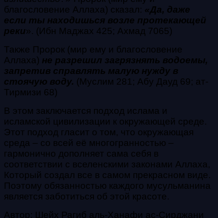
благословение Аллаха) сказал:
«Да, даже
если ты
находишься
возле протекающей
реки
». (Ибн Маджах 425; Ахмад 7065)
Также Пророк (мир ему и благословение
Аллаха)
не разрешил загрязнять водоемы,
запретив справлять малую нужду в
стоячую воду.
(Муслим 281; Абу Дауд 69; ат-
Тирмизи 68)
В этом заключается подход ислама и
исламской цивилизации к окружающей среде.
Этот подход гласит о том, что окружающая
среда – со всей её многогранностью –
гармонично дополняет сама себя в
соответствии с вселенскими законами Аллаха,
Который создал все в самом прекрасном виде.
Поэтому обязанностью каждого мусульманина
является заботиться об этой красоте.
Автор: Шейх Рагиб аль-Ханафи ас-Сирджани