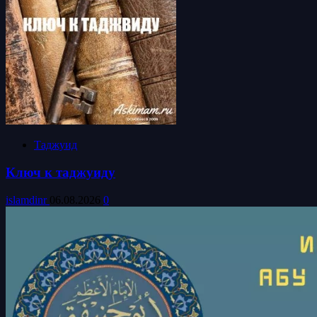
Таджуид
Ключ к таджуиду
islamdinr
06.08.2026
0