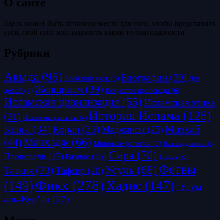
О сайте
Здесь может быть отличное место для того, чтобы представить
себя, свой сайт или выразить какие-то благодарности.
Рубрики
Акыда
(95)
Биографии
(30)
Для
Арабский язык
(5)
Женщинам
(39)
детей
(7)
Искусство проповеди
(6)
Исламская цивилизация
(55)
Исламская этика
История Ислама
(128)
(31)
Исламские финансы
(4)
Коран
(35)
Мазхаб
Книга
(34)
Маджлисы
(25)
Манхадж
(66)
(44)
Мировые религии
(7)
На кабардинском
(3)
Сира
(70)
Проповеди
(17)
Разное
(15)
Таджуид
(2)
Фетвы
Усуль
(68)
Тазкия
(33)
Тафсир
(20)
Фикх
(278)
(149)
Хадис
(147)
‘Улум
аль-Кур’ан
(27)