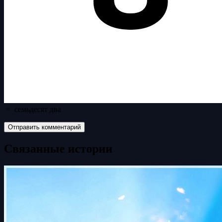
=
семьдесят два
Связанные истории