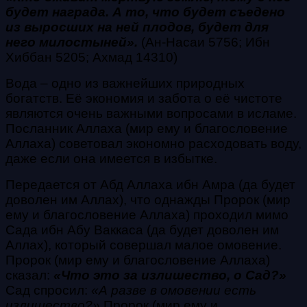
будет награда. А то, что будет съедено
из выросших на ней плодов, будет для
него милостыней».
(
Ан-Насаи 5756; Ибн
Хиббан 5205; Ахмад 14310)
Вода – одно из важнейших природных
богатств. Её экономия и забота о её чистоте
являются очень важными вопросами в исламе.
Посланник Аллаха (мир ему и благословение
Аллаха) советовал экономно расходовать воду,
даже если она имеется в избытке.
Передается от Абд Аллаха ибн Амра (да будет
доволен им Аллах), что однажды Пророк (мир
ему и благословение Аллаха) проходил мимо
Сада ибн Абу Ваккаса (да будет доволен им
Аллах), который совершал малое омовение.
Пророк (мир ему и благословение Аллаха)
сказал:
«Что это за излишество, о Сад?»
Сад спросил:
«А разве в омовении есть
излишество?»
Пророк (мир ему и