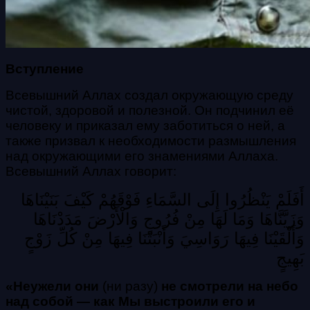
Вступление
Всевышний Аллах создал окружающую среду
чистой, здоровой и полезной. Он подчинил её
человеку и приказал ему заботиться о ней, а
также призвал к необходимости размышления
над окружающими его знамениями Аллаха.
Всевышний Аллах говорит:
أَفَلَمْ يَنْظُرُوا إِلَى السَّمَاءِ فَوْقَهُمْ كَيْفَ بَنَيْنَاهَا
وَزَيَّنَّاهَا وَمَا لَهَا مِنْ فُرُوجٍ وَالْأَرْضَ مَدَدْنَاهَا
وَأَلْقَيْنَا فِيهَا رَوَاسِيَ وَأَنْبَتْنَا فِيهَا مِنْ كُلِّ زَوْجٍ
بَهِيجٍ
«Неужели они
(ни разу)
не смотрели на небо
над собой — как Мы выстроили его и