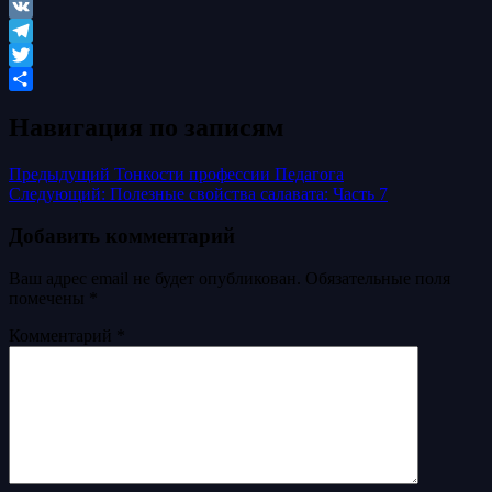
Odnoklassniki
VK
Telegram
Twitter
Отправить
Навигация по записям
Предыдущий
Тонкости профессии Педагога
Следующий:
Полезные свойства салавата: Часть 7
Добавить комментарий
Ваш адрес email не будет опубликован.
Обязательные поля
помечены
*
Комментарий
*