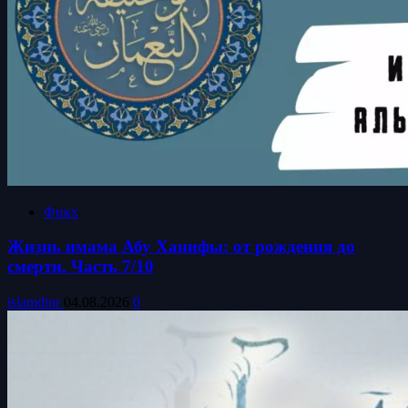
Фикх
Жизнь имама Абу Ханифы: от рождения до
смерти. Часть 7/10
islamdinr
04.08.2026
0