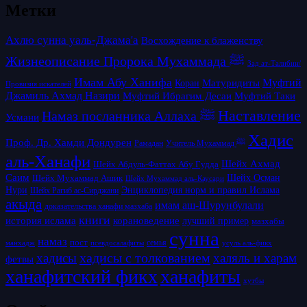
Метки
Ахлю сунна уаль-Джама'а
Восхождение к блаженству
Жизнеописание Пророка Мухаммада ﷺ
Зад ат-Талибин/
Имам Абу Ханифа
Матуридиты
Муфтий
Коран
Провизия искателей
Джамиль Ахмад Назири
Муфтий Таки
Муфтий Ибрагим Десаи
Наставление
Намаз посланника Аллаха ﷺ
Усмани
Хадис
Проф. Др. Хамди Дондурен
Рамадан
Учитель Мухаммад ﷺ
аль-Ханафи
Шейх Ахмад
Шейх Абдуль-Фаттах Абу Гудда
Саим
Шейх Осман
Шейх Мухаммад Ашик
Шейх Мухаммад аль-Каусари
Нури
Энциклопедия норм и правил Ислама
Шейх Рагиб ас-Сирджани
акыда
имам аш-Шурунбулали
доказательства ханафи мазхаба
книги
история ислама
корановедение
лучший пример
мазхабы
сунна
намаз
пост
псевдосалафиты
семья
усуль аль-фикх
манхадж
хадисы с толкованием
хадисы
халяль и харам
фетвы
ханафитский фикх
ханафиты
хутбы