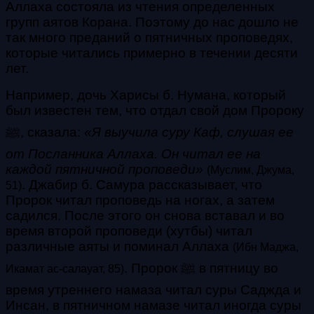
Аллаха состояла из чтения определенных
групп аятов Корана. Поэтому до нас дошло не
так много преданий о пятничных проповедях,
которые читались примерно в течении десяти
лет.
Например, дочь Харисы б. Нумана, который
был известен тем, что отдал свой дом Пророку
ﷺ, сказала:
«Я выучила суру Каф, слушая ее
от Посланника Аллаха. Он читал ее на
каждой пятничной проповеди»
(Муслим, Джума,
. Джабир б. Самура рассказывает, что
51)
Пророк читал проповедь на ногах, а затем
садился. После этого он снова вставал и во
время второй проповеди (хутбы) читал
различные аяты и поминал Аллаха
(Ибн Маджа,
.
Пророк ﷺ в пятницу во
Икамат ас-салауат, 85)
время утреннего намаза читал суры Саджда и
Инсан, в пятничном намазе читал иногда суры