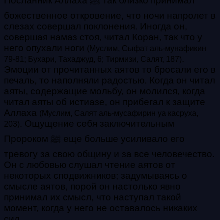
Посланник Аллаха ﷺ так близко принимал
божественное откровение, что ночи напролет в
слезах совершал поклонения. Иногда он,
совершая намаз стоя, читал Коран, так что у
него опухали ноги
(Муслим, Сыфат аль-мунафикин
.
79-81; Бухари, Тахаджуд, 6; Тирмизи, Салят, 187)
Эмоции от прочитанных аятов то бросали его в
печаль, то наполняли радостью. Когда он читал
аяты, содержащие мольбу, он молился, когда
читал аяты об истиазе, он прибегал к защите
Аллаха
(Муслим, Салят аль-мусафирин уа касруха,
. Ощущение себя заключительным
203)
Пророком ﷺ еще больше усиливало его
тревогу за свою общину и за все человечество.
Он с любовью слушал чтение аятов от
некоторых сподвижников; задумываясь о
смысле аятов, порой он настолько явно
принимал их смысл, что наступал такой
момент, когда у него не оставалось никаких
сил.