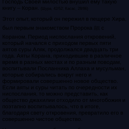
Господь Своей милостью внушил ему такую
книгу – Коран
.
(Шура, 42/52; Касас, 28/86)
Этот опыт, который он пережил в пещере Хира,
был первым знакомством Пророка ﷺ с
Кораном. Период ниспослания откровений,
который начался с приходом первых пяти
аятов суры Аляк, продолжался двадцать три
года. Аяты Корана, приходившие в различное
время в разных местах и по разным поводам,
воспитывали Посланника Аллаха и мусульман,
которые собирались вокруг него и
формировали совершенно новое общество.
Если аяты и суры читать по очередности их
ниспослания, то можно представить, как
общество джахилии отходило от многобожия и
поэтапно воспитывалось, что в итоге,
благодаря свету откровения, превратило его в
совершенно чистое общество.