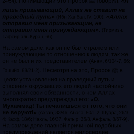
. Понимающий это Пророк ﷺ говорил:
«Я
24/54)
лишь призывающий, Аллах же ставит на
праведный путь»
,
«Аллах
(Ибн Ханбал, IV, 100)
отправил меня призывающим, не
отправил меня принуждающим».
(Тирмизи,
Тафсир аль-Куран, 66)
На самом деле, как он не был стражем или
принуждающим по отношению к людям, так же
он не был и их представителем
(Анам, 6/104-7, 66;
. Несмотря на это, Пророк ﷺ в
Гашийа, 88/21-2)
целях установления на праведный путь и
спасения окружавших его людей настойчиво
выполнял свои обязанности, о чем Аллах
многократно предупреждал его:
«О,
Мухаммад! Ты печалишься от того, что они
не веруют!»
(Ахзаб, 33/46; Абаса, 80/1-2; Шуара, 26/3-
.
4; Кахф, 18/6; Нахль, 16/37, Фатыр, 35/8, Анфаль, 8/67-9)
На самом деле главной причиной подобных
предупреждений является милосердие