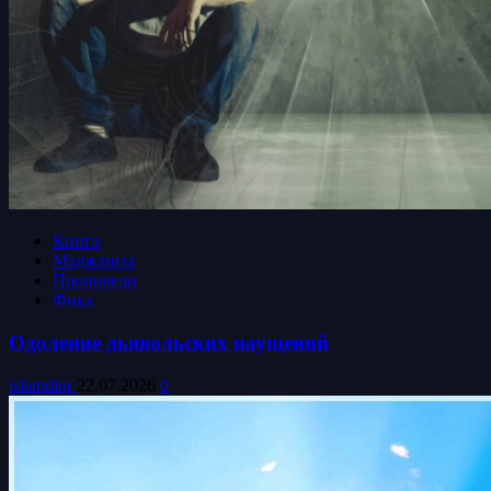
Книга
Маджлисы
Проповеди
Фикх
Одоление дьявольских наущений
islamdinr
22.07.2026
0