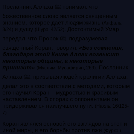
Посланник Аллаха ﷺ понимал, что
божественное слово является священным
знанием, которое дает людям жизнь
(Анфаль,
и душу
. Досточтимый Умар
8/24)
(Шура, 42/52)
передал, что Пророк ﷺ, подразумевая
священный Коран, говорил:
«Без сомнения,
благодаря этой Книге Аллах возвысит
некоторые общины, а некоторые
принизит»
.
Посланник
(Муслим, Мусафирин, 269)
Аллаха ﷺ, призывая людей к религии Аллаха,
делал это в соответствии с методами, которым
его научил Коран – мудростью и красивым
наставлением. В спорах с оппонентами он
придерживался наилучшего пути.
(Нахль, 16/125-
7)
Коран являлся основой его взглядов на этот и
иной миры, и его борьбы против лжи
(Фуркан,