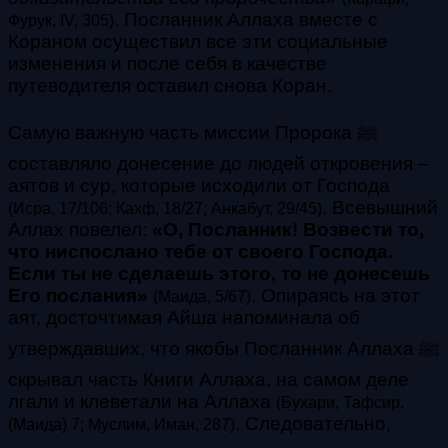
. Посланник Аллаха вместе с
Фурук, IV, 305)
Кораном осуществил все эти социальные
изменения и после себя в качестве
путеводителя оставил снова Коран.
Самую важную часть миссии Пророка ﷺ
составляло донесение до людей откровения –
аятов и сур, которые исходили от Господа
. Всевышний
(Исра, 17/106; Кахф, 18/27; Анкабут, 29/45)
Аллах повелел:
«О, Посланник! Возвести то,
что ниспослано тебе от своего Господа.
Если ты не сделаешь этого, то не донесешь
Его послания»
. Опираясь на этот
(Маида, 5/67)
аят, досточтимая Айша напоминала об
утверждавших, что якобы Посланник Аллаха ﷺ
скрывал часть Книги Аллаха, на самом деле
лгали и клеветали на Аллаха
(Бухари, Тафсир,
. Следовательно,
(Маида) 7; Муслим, Иман, 287)