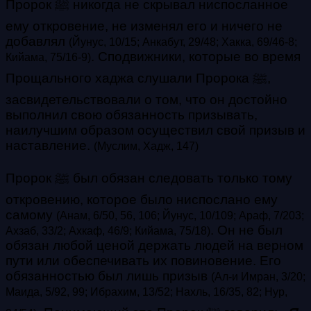
Пророк ﷺ никогда не скрывал ниспосланное
ему откровение, не изменял его и ничего не
добавлял
(Йунус, 10/15; Анкабут, 29/48; Хакка, 69/46-8;
. Сподвижники, которые во время
Кийама, 75/16-9)
Прощального хаджа слушали Пророка ﷺ,
засвидетельствовали о том, что он достойно
выполнил свою обязанность призывать,
наилучшим образом осуществил свой призыв и
наставление
.
(Муслим, Хадж, 147)
Пророк ﷺ был обязан следовать только тому
откровению, которое было ниспослано ему
самому
(Анам, 6/50, 56, 106; Йунус, 10/109; Араф, 7/203;
. Он не был
Ахзаб, 33/2; Ахкаф, 46/9; Кийама, 75/18)
обязан любой ценой держать людей на верном
пути или обеспечивать их повиновение. Его
обязанностью был лишь призыв
(Ал-и Имран, 3/20;
Маида, 5/92, 99; Ибрахим, 13/52; Нахль, 16/35, 82; Нур,