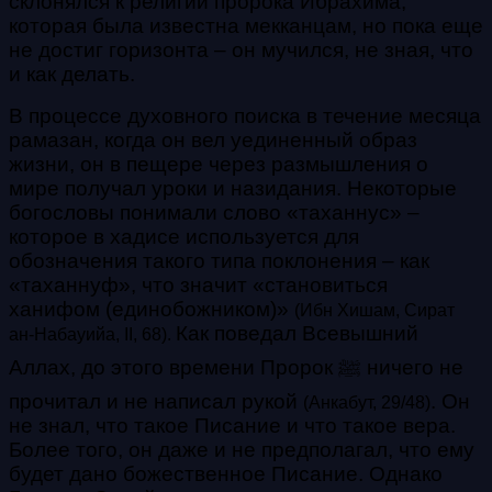
склонялся к религии пророка Ибрахима,
которая была известна мекканцам, но пока еще
не достиг горизонта – он мучился, не зная, что
и как делать.
В процессе духовного поиска в течение месяца
рамазан, когда он вел уединенный образ
жизни, он в пещере через размышления о
мире получал уроки и назидания. Некоторые
богословы понимали слово «таханнус» –
которое в хадисе используется для
обозначения такого типа поклонения – как
«таханнуф», что значит «становиться
ханифом (единобожником)»
(Ибн Хишам, Сират
Как поведал Всевышний
ан-Набауийа, II, 68).
Аллах, до этого времени Пророк ﷺ ничего не
прочитал и не написал рукой
.
Он
(Анкабут, 29/48)
не знал, что такое Писание и что такое вера.
Более того, он даже и не предполагал, что ему
будет дано божественное Писание. Однако