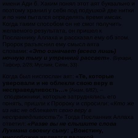
имени Ади б. Хаким понял этот аят буквально и
поэтому хранил у себя под подушкой две нитки
и по ним пытался определять время имсак.
Когда таким способом он не смог получить
желаемого результата, он пришел к
Посланнику Аллаха и рассказал ему об этом.
Пророк разъяснил ему смысл аята
словами:
«Это означает (всего лишь)
ночную тьму и утренний рассвет»
.
(Бухари,
Тафсир, 2/28; Муслим, Сиям, 33)
Когда был ниспослан аят:
«Те, которые
уверовали и не облекли свою веру в
несправедливость…»
,
–
(Анам, 6/82)
сподвижники, которые затруднялись его
понять, пришли к Пророку и спросили:
«Кто же
из нас не облекает свою веру в
несправедливость?»
Тогда Посланник Аллаха
ответил:
«Разве вы не слышите слова
Лукмана своему сыну:
„Воистину,
многобожие является великой