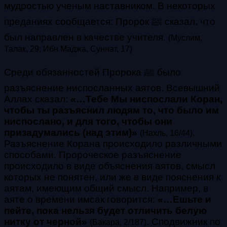
мудростью ученым наставником. В некоторых
преданиях сообщается: Пророк ﷺ сказал, что
был направлен в качестве учителя.
(Муслим,
Талак, 29; Ибн Маджа, Суннат, 17)
Среди обязанностей Пророка ﷺ было
разъяснение ниспосланных аятов. Всевышний
Аллах сказал:
«…Тебе Мы ниспослали Коран,
чтобы ты разъяснил людям то, что было им
ниспослано, и для того, чтобы они
призадумались (над этим)»
(Нахль, 16/44)
.
Разъяснение Корана происходило различными
способами. Пророческое разъяснение
происходило в виде объяснения аятов, смысл
которых не понятен, или же в виде пояснения к
аятам, имеющим общий смысл. Например, в
аяте о времени имсак говорится:
«…Ешьте и
пейте, пока нельзя будет отличить белую
нитку от черной»
.
Сподвижник по
(Бакара, 2/187)