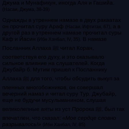
Джума и Мунафикун, иногда Аля и Гашийа.
(Насаи, Джума, 38-39)
Однажды в утреннем намазе в двух ракаатах
он прочитал суру Араф
, а в
(Насаи, Ифтитах, 67)
другой раз в утреннем намазе прочитал суры
Каф и Йасин
. В намазе
(Ибн Ханбал, IV, 35)
Посланник Аллаха ﷺ читал Коран,
соответствуя его духу, и это оказывало
сильное влияние на слушателей. Когда
Джубайр б. Мутим пришел к Посланнику
Аллаха ﷺ для того, чтобы обсудить выкуп за
пленных многобожников, он совершал
вечерний намаз и читал суру Тур. Джубайр,
еще не будучи мусульманином, слушая
великолепные аяты из уст Пророка ﷺ, был так
впечатлен, что сказал:
«Мое сердце словно
разрывалось!»
(Ибн Ханбал, IV, 85)