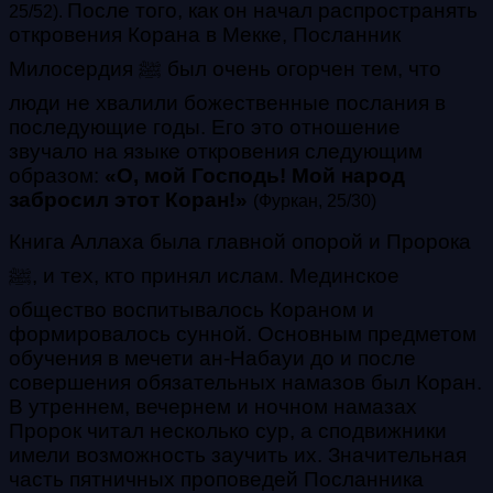
После того, как он начал распространять
25/52).
откровения Корана в Мекке, Посланник
Милосердия ﷺ был очень огорчен тем, что
люди не хвалили божественные послания в
последующие годы. Его это отношение
звучало на языке откровения следующим
образом:
«О, мой Господь! Мой народ
забросил этот Коран!»
(Фуркан, 25/30)
Книга Аллаха была главной опорой и Пророка
ﷺ, и тех, кто принял ислам. Мединское
общество воспитывалось Кораном и
формировалось сунной. Основным предметом
обучения в мечети ан-Набауи до и после
совершения обязательных намазов был Коран.
В утреннем, вечернем и ночном намазах
Пророк читал несколько сур, а сподвижники
имели возможность заучить их. Значительная
часть пятничных проповедей Посланника