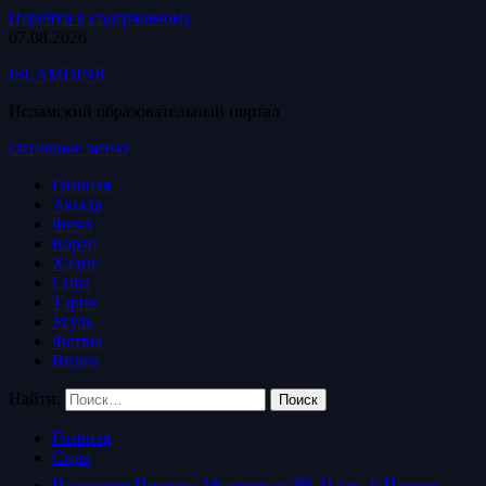
Перейти к содержимому
07.08.2026
ISLAMDINR
Исламский образовательный портал
Основное меню
Главная
Акыда
Фикх
Коран
Хадис
Сира
Тарих
Усуль
Фетвы
Видео
Найти:
Главная
Сира
По стопам Пророка Мухаммада ﷺ. Часть 4: Пророк –