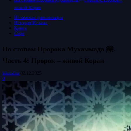
живой Коран
Исламская цивилизация
История Ислама
Книга
Сира
По стопам Пророка Мухаммада ﷺ.
Часть 4: Пророк – живой Коран
islamdinr
02.12.2025
0