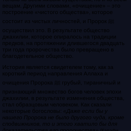
вещам. Другими словами, «очищение» – это
построение «чистого общества», которое
состоит из чистых личностей, и Пророк ﷺ
осуществил это. В результате общество
джахилии, которое опиралось на традиции
предков, на протяжении длившегося двадцать
три года пророчества было превращено в
благодетельное общество.
История является свидетелем тому, как за
короткий период направления Аллаха и
очищения Пророка ﷺ грубый, тираничный и
признающий множество богов человек эпохи
джахилии, в результате изменения общества,
стал образцовым человеком. Как сказали
некоторые богословы:
«Даже если бы у
нашего Пророка не было другого чуда, кроме
сподвижников, то и этого хватило бы для
доказательства его пророчества»
(Карафи,