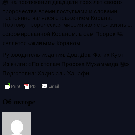
ﷺ на протяжении двадцати трех лет своего
пророчества всеми поступками и словами
постоянно являлся отражением Корана.
Поэтому пророческая миссия является жизнью,
сформированной Кораном, а сам Пророк ﷺ
является
«живым»
Кораном.
Руководитель издания: Доц. Док. Фатих Курт
Из книги: «По стопам Пророка Мухаммада ﷺ»
Подготовил: Хадис аль-Ханафи
Об авторе