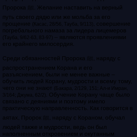
Пророка ﷺ. Желание наставить на верный
путь своего дядю или же мольба за его
прощение
, совершение
(Касас, 28/56, Тауба, 9/113)
погребального намаза за лидера лицемеров
– являются проявлениями
(Тауба, 9/62-63, 83-97)
его крайнего милосердия.
Среди обязанностей Пророка ﷺ, наряду с
распространением Корана и его
разъяснением, были не менее важные –
обучить людей Корану, мудрости и всему тому,
чего они не знают
(Бакара, 2/129, 151; Ал-и Имран,
. Обучение Корану чаще было
3/164; Джума, 62/2)
связано с деяниями и поэтому имело
практическую направленность. Как говорится в
аятах, Пророк ﷺ, наряду с Кораном, обучал
людей также и мудрости, ведь он был
наполненным откровением и окутанным