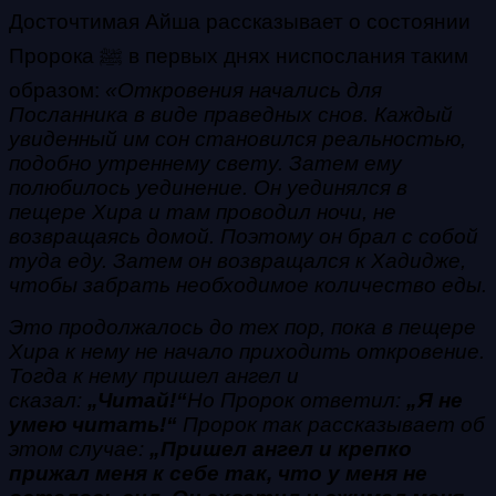
Досточтимая Айша рассказывает о состоянии
Пророка ﷺ в первых днях ниспослания таким
образом:
«Откровения начались для
Посланника в виде праведных снов. Каждый
увиденный им сон становился реальностью,
подобно утреннему свету. Затем ему
полюбилось уединение. Он уединялся в
пещере Хира и там проводил ночи, не
возвращаясь домой. Поэтому он брал с собой
туда еду. Затем он возвращался к Хадидже,
чтобы забрать необходимое количество еды.
Это продолжалось до тех пор, пока в пещере
Хира к нему не начало приходить откровение.
Тогда к нему пришел ангел и
сказал:
„Читай!“
Но Пророк ответил:
„Я не
умею читать!“
Пророк так рассказывает об
этом случае:
„Пришел ангел и крепко
прижал меня к себе так, что у меня не