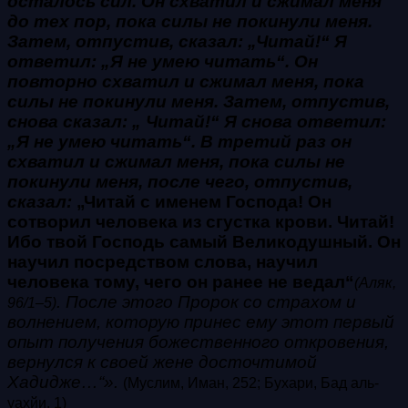
осталось сил. Он схватил и сжимал меня
до тех пор, пока силы не покинули меня.
Затем, отпустив, сказал: „Читай!“ Я
ответил: „Я не умею читать“. Он
повторно схватил и сжимал меня, пока
силы не покинули меня. Затем, отпустив,
снова сказал: „ Читай!“ Я снова ответил:
„Я не умею читать“. В третий раз он
схватил и сжимал меня, пока силы не
покинули меня, после чего, отпустив,
сказал:
„Читай с именем Господа! Он
сотворил человека из сгустка крови. Читай!
Ибо твой Господь самый Великодушный. Он
научил посредством слова, научил
человека тому, чего он ранее не ведал“
(Аляк,
.
После этого Пророк со страхом и
96/1–5)
волнением, которую принес ему этот первый
опыт получения божественного откровения,
вернулся к своей жене досточтимой
Хадидже…“».
(Муслим, Иман, 252; Бухари, Бад аль-
уахйи, 1)