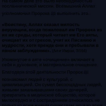
На самом деле это было необходимостью
посланнической миссии. Всевышний Аллах
уполномочил Пророка ﷺ выполнить это.
«Воистину, Аллах оказал милость
верующим, когда пожаловал им Пророка из
их же среды, который читает им Его аяты,
очищает их от грехов, учит их Писанию и
мудрости, хотя прежде они и пребывали в
явном заблуждении»
.
(Ал-и Имран, 3/164)
Упомянутое в аяте «очищение» включает в
себя и духовное, и материальное очищение.
Благодаря этой деятельности Пророк ﷺ
познакомил людей с культурой, с
цивилизацией. Он сумел беспощадных людей,
живыми закапывавшими своих дочерей,
превратить в мединское общество, которое
милосердно и с состраданием относилось не
только ко всем живым существам, но и ко всем