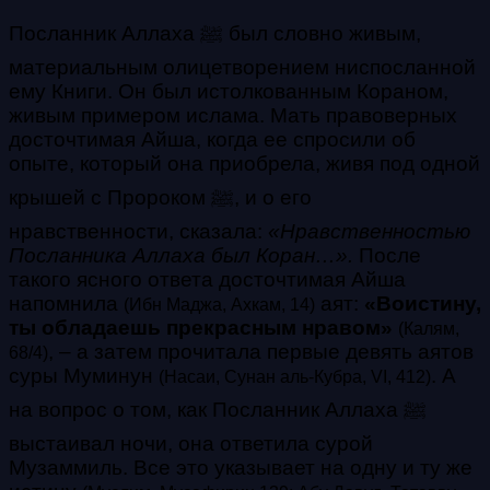
Посланник Аллаха ﷺ был словно живым,
материальным олицетворением ниспосланной
ему Книги. Он был истолкованным Кораном,
живым примером ислама. Мать правоверных
досточтимая Айша, когда ее спросили об
опыте, который она приобрела, живя под одной
крышей с Пророком ﷺ, и о его
нравственности, сказала:
«Нравственностью
Посланника Аллаха был Коран…».
После
такого ясного ответа досточтимая Айша
напомнила
аят:
«Воистину,
(Ибн Маджа, Ахкам, 14)
ты обладаешь прекрасным нравом»
(Калям,
, – а затем прочитала первые девять аятов
68/4)
суры Муминун
. А
(Насаи, Сунан аль-Кубра, VI, 412)
на вопрос о том, как Посланник Аллаха ﷺ
выстаивал ночи, она ответила сурой
Музаммиль. Все это указывает на одну и ту же