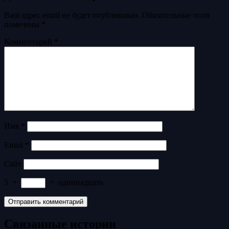
Ваш адрес email не будет опубликован.
Обязательные поля
помечены
*
Комментарий
*
Имя
*
Email
*
Сайт
5
+
=
одиннадцать
Связанные истории