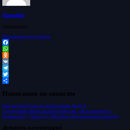
islamdinr
Administrator
Просмотреть все записи
Facebook
WhatsApp
Odnoklassniki
VK
Telegram
Twitter
Отправить
Навигация по записям
Предыдущий
Азы хадисоведения. Часть 9
Следующий:
Имам аш-Шурунбулали: «Восхождение к
блаженству». Часть 12: Действия, аннулирующие молитву
Добавить комментарий