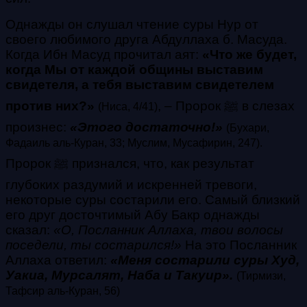
Однажды он слушал чтение суры Нур от
своего любимого друга Абдуллаха б. Масуда.
Когда Ибн Масуд прочитал аят:
«Что же будет,
когда Мы от каждой общины выставим
свидетеля, а тебя выставим свидетелем
против них?»
,
– Пророк ﷺ в слезах
(Ниса, 4/41)
произнес:
«Этого достаточно!»
(Бухари,
Фадаиль аль-Куран, 33; Муслим, Мусафирин, 247)
.
Пророк ﷺ признался, что, как результат
глубоких раздумий и искренней тревоги,
некоторые суры состарили его. Самый близкий
его друг досточтимый Абу Бакр однажды
сказал:
«О, Посланник Аллаха, твои волосы
поседели, ты состарился!»
На это Посланник
Аллаха ответил:
«Меня состарили суры Худ,
Уакиа, Мурсалят, Наба и Такуир»
.
(Тирмизи,
Тафсир аль-Куран, 56)