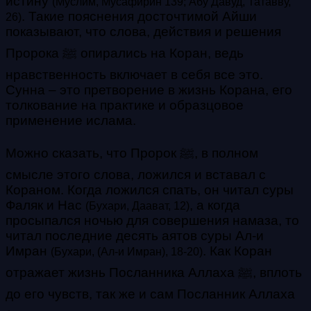
истину
(Муслим, Мусафирин 139; Абу Давуд, Татавву,
. Такие пояснения досточтимой Айши
26)
показывают, что слова, действия и решения
Пророка ﷺ опирались на Коран, ведь
нравственность включает в себя все это.
Сунна – это претворение в жизнь Корана, его
толкование на практике и образцовое
применение ислама.
Можно сказать, что Пророк ﷺ, в полном
смысле этого слова, ложился и вставал с
Кораном. Когда ложился спать, он читал суры
Фаляк и Нас
, а когда
(Бухари, Даават, 12)
просыпался ночью для совершения намаза, то
читал последние десять аятов суры Ал-и
Имран
. Как Коран
(Бухари, (Ал-и Имран), 18-20)
отражает жизнь Посланника Аллаха ﷺ, вплоть
до его чувств, так же и сам Посланник Аллаха