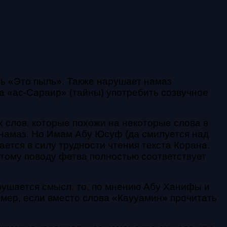
ть «Это пыль». Также нарушает намаз
ва «ас-Сараир» (тайны) употребить созвучное
 слов, которые похожи на некоторые слова в
 намаз. Но Имам Абу Юсуф (да смилуется над
ается в силу трудности чтения текста Корана.
этому поводу фетва полностью соответствует
арушается смысл, то, по мнению Абу Ханифы и
мер, если вместо слова «Каууамин» прочитать