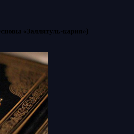
Основы «Заллятуль-кария»)