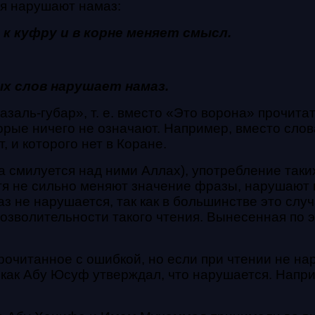
я нарушают намаз:
к куфру и в корне меняет смысл.
ых слов нарушает намаз.
заль-губар», т. е. вместо «Это ворона» прочита
торые ничего не означают. Например, вместо сло
, и которого нет в Коране.
милуется над ними Аллах), употребление таких
отя не сильно меняют значение фразы, нарушают
аз не нарушается, так как в большинстве это случ
озволительности такого чтения. Вынесенная по 
прочитанное с ошибкой, но если при чтении не н
как Абу Юсуф утверждал, что нарушается. Напри