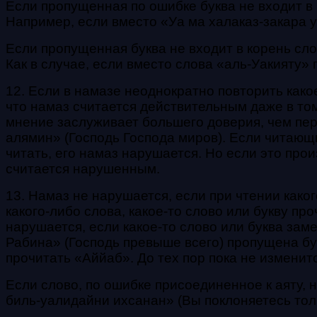
Если пропущенная по ошибке буква не входит в к
Например, если вместо «Уа ма халаказ-закара у
Если пропущенная буква не входит в корень слов
Как в случае, если вместо слова «аль-Уакияту» 
12. Если в намазе неоднократно повторить како
что намаз считается действительным даже в то
мнение заслуживает большего доверия, чем пер
алямин» (Господь Господа миров). Если читающ
читать, его намаз нарушается. Но если это прои
считается нарушенным.
13. Намаз не нарушается, если при чтении како
какого-либо слова, какое-то слово или букву пр
нарушается, если какое-то слово или буква зам
Рабина» (Господь превыше всего) пропущена б
прочитать «Аййаб». До тех пор пока не изменит
Если слово, по ошибке присоединенное к аяту, 
биль-уалидайни ихсанан» (Вы поклоняетесь толь