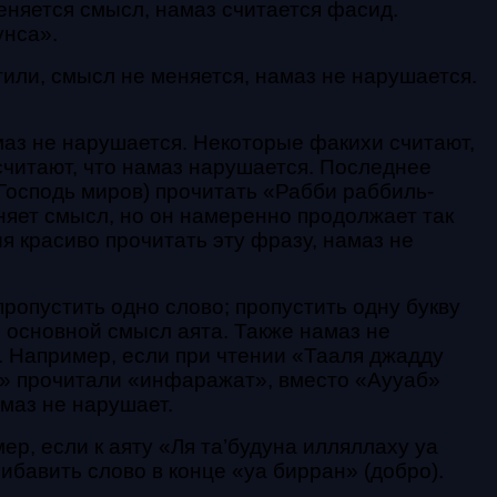
меняется смысл, намаз считается фасид.
унса».
стили, смысл не меняется, намаз не нарушается.
амаз не нарушается. Некоторые факихи считают,
считают, что намаз нарушается. Последнее
Господь миров) прочитать «Рабби раббиль-
няет смысл, но он намеренно продолжает так
ия красиво прочитать эту фразу, намаз не
пропустить одно слово; пропустить одну букву
я основной смысл аята. Также намаз не
. Например, если при чтении «Тааля джадду
т» прочитали «инфаражат», вместо «Аууаб»
маз не нарушает.
ер, если к аяту «Ля та’будуна илляллаху уа
ибавить слово в конце «уа бирран» (добро).