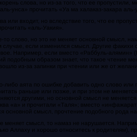
орень слова, но из-за того, что ее пропустили, 
аль-унса» прочитать «Уа ма халаказ-закара аль-
а или входит, но вследствие того, что ее пропу
прочитать «аль-Уакия».
е-то слово, но это не меняет основной смысл, н
м случае, если изменился смысл. Другие факихи 
вое. Например, если вместо «Раббуль-алямин» (
ий подобным образом знает, что такое чтение ме
зошло из-за запинки при чтении или же от желан
го-либо аята по ошибке добавить одно слово или 
очитать раньше или позже, и при этом не меняетс
еняются другими, но основной смысл не меняется
уква «а» и прочитали «Таля»; вместо «инфажара
ся основной смысл, прочтение подобного рода на
не меняет смысл, то намаз не нарушается. Наприм
ко Аллаху и хорошо относитесь к родителям), пр