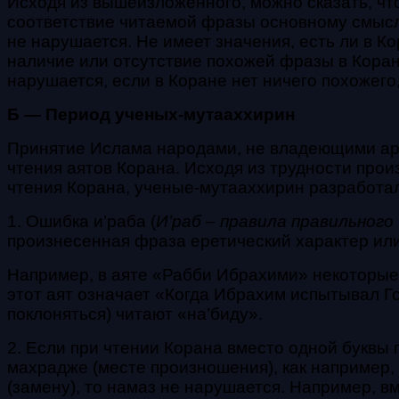
Исходя из вышеизложенного, можно сказать, ч
соответствие читаемой фразы основному смыслу 
не нарушается. Не имеет значения, есть ли в К
наличие или отсутствие похожей фразы в Коране
нарушается, если в Коране нет ничего похожего
Б — Период ученых-мутааххирин
Принятие Ислама народами, не владеющими ара
чтения аятов Корана. Исходя из трудности произ
чтения Корана, ученые-мутааххирин разработа
1. Ошибка и’раба (
И’раб – правила правильног
произнесенная фраза еретический характер или 
Например, в аяте «Рабби Ибрахими» некоторые «
этот аят означает «Когда Ибрахим испытывал Го
поклоняться) читают «на’биду».
2. Если при чтении Корана вместо одной буквы п
махрадже (месте произношения), как например,
(замену), то намаз не нарушается. Например, в