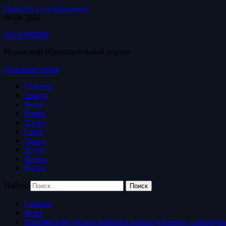
Перейти к содержимому
08.08.2026
ISLAMDINR
Исламский образовательный портал
Основное меню
Главная
Акыда
Фикх
Коран
Хадис
Сира
Тарих
Усуль
Фетвы
Видео
Найти:
Главная
Фикх
Ошибки при чтении Корана в намазе (Основы «Заллятуль