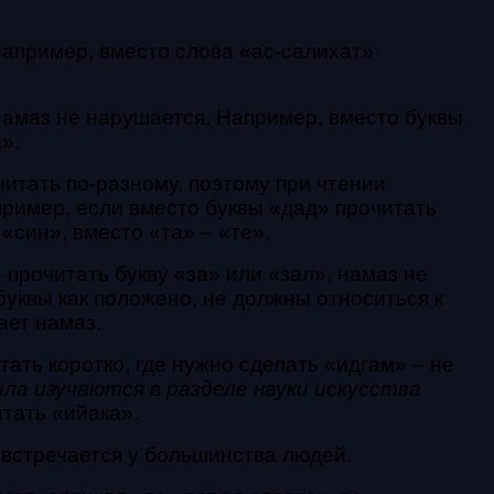
 Например, вместо слова «ас-салихат»
 намаз не нарушается. Например, вместо буквы
».
читать по-разному, поэтому при чтении
пример, если вместо буквы «дад» прочитать
«син», вместо «та» – «те».
 прочитать букву «за» или «зал», намаз не
 буквы как положено, не должны относиться к
ает намаз.
ать коротко, где нужно сделать «идгам» – не
ила изучаются в разделе науки искусства
итать «ийака».
то встречается у большинства людей.