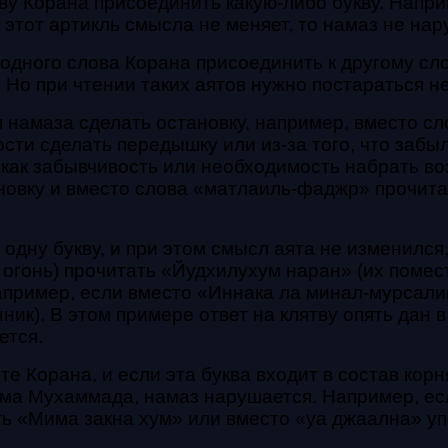
ову Корана присоединить какую-либо букву. Напри
к этот артикль смысла не меняет, то намаз не нар
 одного слова Корана присоединить к другому сл
 Но при чтении таких аятов нужно постараться не 
 намаза сделать остановку, например, вместо сл
сти сделать передышку или из-за того, что забыл
 как забывчивость или необходимость набрать во
ановку и вместо слова «матлаиль-фаджр» прочита
и одну букву, и при этом смысл аята не изменилс
огонь) прочитать «Йудхилухум наран» (их поместя
пример, если вместо «Иннака ла минал-мурсалин
ник). В этом примере ответ на клятву опять дан
ется.
те Корана, и если эта буква входит в состав корн
а Мухаммада, намаз нарушается. Например, если
ть «Мима закна хум» или вместо «уа джаална» у