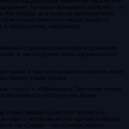
внимание кардинальное изменение смысла или
держание, то намаз нарушается, если нет, – то
ма Абу Юсуфа, он в качестве критерия берет
е если сильно изменился смысл, намаз не
з, в любом случае, нарушается.
язанных с произношением букв и правилами
аков, и, как следствие этого, неправильного
ет намаз, и при этом не имеет значения, носит
ить правил и’раба Корана.
е – «у» (т. е. «Ибрахиму»). При таком чтении
я, когда вместо «на’буду» (мы будем
жду этими буквами существует близость в
 и «сад», с которыми можно сделать «ибдаль»
вместо «ас-Самад» – «ас-Семад», вместо