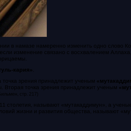
ении в намазе намеренно изменить одно слово Ко
 если изменение связано с восхвалением Аллаха,
порицаемы.
туль-кария»
.
а точка зрения принадлежит ученым
«мутакадди
. Вторая точка зрения принадлежит ученым
«мут
Бильмен, стр. 217)
11 столетия, называют «мутакаддимун», а учены
ловий жизни и развития общества, называют «му