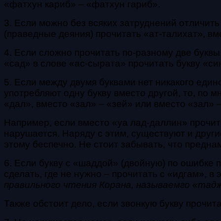
«фатхун кариб» – «фатхун гариб».
3. Если можно без всяких затруднений отличить
(праведные деяния) прочитать «ат-талихат», вм
4. Если сложно прочитать по-разному две буквы
«сад» в слове «ас-сырата» прочитать букву «син
5. Если между двумя буквами нет никакого един
употребляют одну букву вместо другой, то, по 
«дал», вместо «зал» – «зей» или вместо «зал» –
Например, если вместо «уа лад-даллин» прочита
нарушается. Наряду с этим, существуют и другие
этому беспечно. Не стоит забывать, что предн
6. Если букву с «шаддой» (двойную) по ошибке 
сделать, где не нужно – прочитать с «идгам», в
правильного чтения Корана, называемго «тад
Также обстоит дело, если звонкую букву прочитат