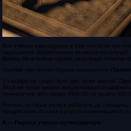
Все ученые единодушны в том, что если при чт
нарушается. Исключением является тот случай,
фраза. Но в любом случае, подобные попытки 
Ошибки при чтении Корана называются
«Залля
У ханафитов существует две точки зрения. Одн
Этой же точки зрения придерживаются шафииты
применения.
(Ибн Абидин, 1/589-593; аз-Зухайли, 2/20; 
Ученых, которые жили и работали до середины 
предписания Ислама с учетом изменившихся ус
A — Период ученых-мутакаддимун