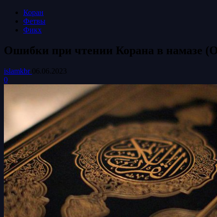
Коран
Фетвы
Фикх
Ошибки при чтении Корана в намазе (
islamkbr
06.06.2023
0