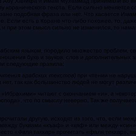
то Абу Ханифа и Имам Мухаммад принимали во 
коранического текста. Если сильно меняется со
оране подобная фраза или нет. Что касается Има
. Если есть в Коране что-либо похожее, то, даж
, и при этом смысл сильно не изменился, то нама
бским языком, породило множество проблем, св
ношения букв и звуков, слов и дополнительных зн
ли следующие правила:
о чтения арабских текстов)
при чтении не наруша
нет, так как большинство людей не могут различ
Ибрахими» читают с окончанием «и», а некоторы
спода», что по смыслу неверно. Так же получаетс
рочитали другую, исходят из того, что, если ме
 между буквами «къаф» и «кяф» или между «син»
место «Фаля такхар» прочитать «фаля текхар», 