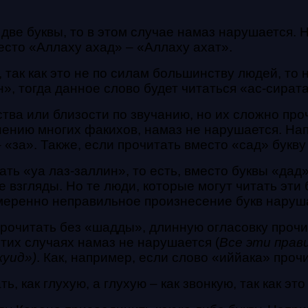
 две буквы, то в этом случае намаз нарушается.
есто «Аллаху ахад» – «Аллаху ахат».
, так как это не по силам большинству людей, то
», тогда данное слово будет читаться «ас-сирата
ства или близости по звучанию, но их сложно про
мнению многих факихов, намаз не нарушается. На
 «за». Также, если прочитать вместо «сад» букву 
ть «уа лаз-заллин», то есть, вместо буквы «дад»
 взгляды. Но те люди, которые могут читать эти
амеренно неправильное произнесение букв наруш
прочитать без «шадды», длинную огласовку прочит
 этих случаях намаз не нарушается (
Все эти прав
жуид»)
. Как, например, если слово «иййака» проч
ь, как глухую, а глухую – как звонкую, так как э