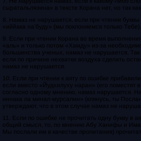
7. Не нарушается намаз, если к какому-либо сл
сыратальлязина» в тексте Корана нет, но так ка
8. Намаз не нарушается, если при чтении буквы
«иййака на’буду» (мы поклоняемся только Тебе).
9. Если при чтении Корана во время выполнения
«аль» и только потом «Хамду» из-за необходимо
большинства ученых, намаз не нарушается. Так
если по причине нехватки воздуха сделать ост
намаз не нарушается.
10. Если при чтении к аяту по ошибке прибавил
если вместо «Йудхилуху наран» (его поместят в 
согласно одному мнению, намаз нарушается. На
иннака ла минал-мурсалин» (клянусь, ты Послан
утверждают, что в этом случае намаз не наруша
11. Если по ошибке не прочитать одну букву в ая
общий смысл, то, по мнению Абу Ханифы и Имам
Мы послали им в качестве пропитания) прочита