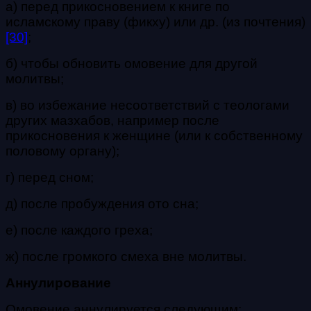
а) перед прикосновением к книге по
исламскому праву (фикху) или др. (из почтения)
[30]
;
б) чтобы обновить омовение для другой
молитвы;
в) во избежание несоответствий с теологами
других мазхабов, например после
прикосновения к женщине (или к собственному
половому органу);
г) перед сном;
д) после пробуждения ото сна;
е) после каждого греха;
ж) после громкого смеха вне молитвы.
Аннулирование
Омовение аннулируется следующим: