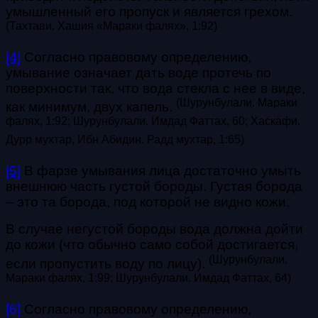
умышленный его пропуск и является грехом.
(Тахтави. Хашия «Мараки фалях», 1:92)
[4]
Согласно правовому определению,
умывание означает дать воде протечь по
поверхности так, что вода стекла с нее в виде,
(Шурунбулали. Мараки
как минимум, двух капель.
фалях, 1:92; Шурунбулали. Имдад Фаттах, 60; Хаскафи.
Дурр мухтар, Ибн Абидин. Радд мухтар, 1:65)
[5]
В фарзе умывания лица достаточно умыть
внешнюю часть густой бороды. Густая борода
– это та борода, под которой не видно кожи.
В случае негустой бороды вода должна дойти
до кожи (что обычно само собой достигается,
(Шурунбулали.
если пропустить воду по лицу).
Мараки фалях, 1:99; Шурунбулали. Имдад Фаттах, 64)
[6]
Согласно правовому определению,