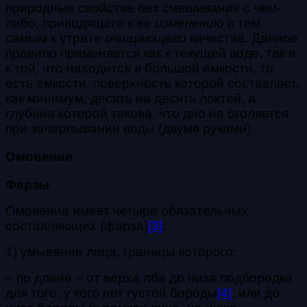
природные свойства без смешивания с чем-
либо, приводящего к ее
изменению
и тем
самым к утрате
очищающего
качества. Данное
правило применяется как к текущей воде, так и
к той, что находится в большой емкости, то
есть емкости, поверхность которой составляет,
как минимум, десять на десять локтей, а
глубина которой такова, что дно не оголяется
при зачерпывании воды (двумя руками).
Омовение
Фарзы
Омовение имеет четыре обязательных
составляющих (фарза)
[3]
:
1) умывание лица, границы которого:
– по длине – от верха лба до низа подбородка
для того, у кого нет густой бороды
[4]
, или до