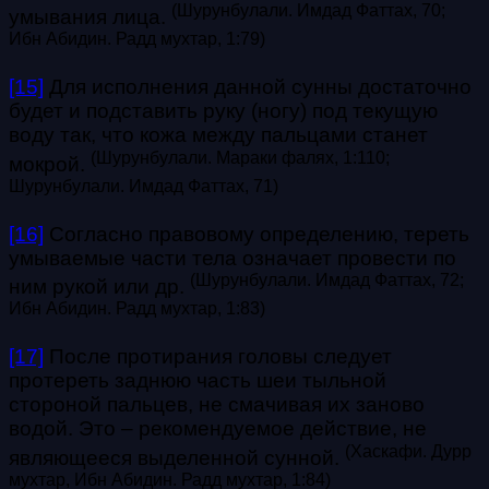
(Шурунбулали. Имдад Фаттах, 70;
умывания лица.
Ибн Абидин. Радд мухтар, 1:79)
[15]
Для исполнения данной сунны достаточно
будет и подставить руку (ногу) под текущую
воду так, что кожа между пальцами станет
(Шурунбулали. Мараки фалях, 1:110;
мокрой.
Шурунбулали. Имдад Фаттах, 71)
[16]
Согласно правовому определению, тереть
умываемые части тела означает провести по
(Шурунбулали. Имдад Фаттах, 72;
ним рукой или др.
Ибн Абидин. Радд мухтар, 1:83)
[17]
После протирания головы следует
протереть заднюю часть шеи тыльной
стороной пальцев, не смачивая их заново
водой. Это – рекомендуемое действие, не
(Хаскафи. Дурр
являющееся выделенной сунной.
мухтар, Ибн Абидин. Радд мухтар, 1:84)