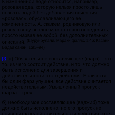
К измененной воде относится, например,
розовая вода, которую нельзя просто лишь
назвать водой без добавления описания
«розовая», обуславливающего ее
измененность. А, скажем, родниковую или
речную воду вполне можно точно определить,
просто назвав ее
водой
, без дополнительных
(Шурунбулали. Мараки фалях, 1:46; Касани.
описаний.
Бадаи санаи, 1:93–94)
[3]
а) Обязательное составляющее (фарз) – это
то, из чего состоит действие, и то, что должно
быть исполнено для завершения и
действительности этого действия. Если хотя
бы один фарз упущен, все действие считается
недействительным. Умышленный пропуск
фарза – грех.
б) Необходимое составляющее (ваджиб) тоже
должно быть исполнено, но его пропуск не
приводит к недействительности действия, хотя