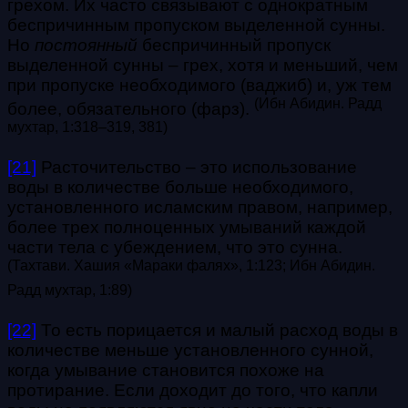
грехом. Их часто связывают с однократным
беспричинным пропуском выделенной сунны.
Но
постоянный
беспричинный пропуск
выделенной сунны – грех, хотя и меньший, чем
при пропуске необходимого (ваджиб) и, уж тем
(Ибн Абидин. Радд
более, обязательного (фарз).
мухтар, 1:318–319, 381)
[21]
Расточительство – это использование
воды в количестве больше необходимого,
установленного исламским правом, например,
более трех полноценных умываний каждой
части тела с убеждением, что это сунна.
(Тахтави. Хашия «Мараки фалях», 1:123; Ибн Абидин.
Радд мухтар, 1:89)
[22]
То есть порицается и малый расход воды в
количестве меньше установленного сунной,
когда умывание становится похоже на
протирание. Если доходит до того, что капли