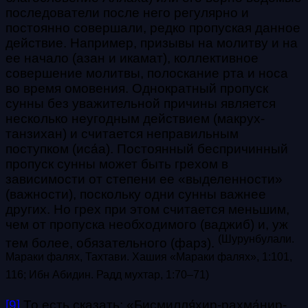
последователи после него регулярно и
постоянно совершали, редко пропуская данное
действие. Например, призывы на молитву и на
ее начало (азан и икамат), коллективное
совершение молитвы, полоскание рта и носа
во время омовения. Однократный пропуск
сунны без уважительной причины является
несколько неугодным действием (макрух-
танзихан) и считается неправильным
поступком (иса́а). Постоянный беспричинный
пропуск сунны может быть грехом в
зависимости от степени ее «выделенности»
(важности), поскольку одни сунны важнее
других. Но грех при этом считается меньшим,
чем от пропуска необходимого (ваджиб) и, уж
(Шурунбулали.
тем более, обязательного (фарз).
Мараки фалях, Тахтави. Хашия «Мараки фалях», 1:101,
116; Ибн Абидин. Радд мухтар, 1:70–71)
[9]
То есть сказать: «Бисмилля́хир-рахма́нир-