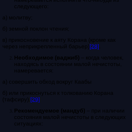
следующего:
а) молитву;
б) земной поклон чтения;
в) прикосновение к аяту Корана (кроме как
через неприкрепленный барьер)
[28]
.
Необходимое (ваджиб)
– когда человек,
находясь в состоянии малой нечистоты,
намеревается:
а) совершить обход вокруг Каабы
б) или прикоснуться к толкованию Корана
(тафсиру).
[29]
Рекомендуемое (мандуб)
– при наличии
состояния малой нечистоты в следующих
ситуациях: