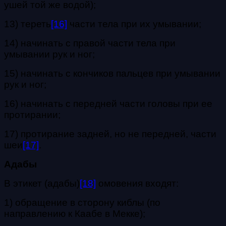
ушей той же водой);
13) тереть
[16]
части тела при их умывании;
14) начинать с правой части тела при
умывании рук и ног;
15) начинать с кончиков пальцев при умывании
рук и ног;
16) начинать с передней части головы при ее
протирании;
17) протирание задней, но не передней, части
шеи
[17]
.
Адабы
В этикет (адабы)
[18]
омовения входят:
1) обращение в сторону киблы (по
направлению к Каабе в Мекке);