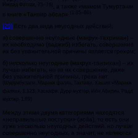
Имдад Фаттах, 75–76)
, а также имамом Тумурташи
(1:85–86).
в книге «Танвир абсар»
[20]
Есть два вида неугодных действий:
а) совершенно неугодные (макрух-тахриман) –
их необходимо (ваджиб) избегать, совершение
их без уважительной причины является грехом;
б) несколько неугодные (макрух-танзихан) – их
лучше избегать, но за их совершение, даже
без уважительной причины, греха нет.
(Шурунбулали. Мараки фалях, Тахтави. Хашия «Мараки
фалях», 1:123; Хаскафи. Дурр мухтар, Ибн Абидин. Радд
мухтар, 1:89)
Между этими двумя категориями находятся
«неправильные поступки» (иса́а), то есть они
хуже несколько неугодных действий, но лучше
совершенно неугодных, а значит, не являются