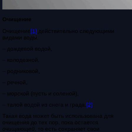
Очищение
Очищение
[1]
действительно следующими
видами воды:
– дождевой водой,
– колодезной,
– родниковой,
– речной,
– морской (пусть и соленой),
– талой водой из снега и града.
[2]
Такая вода может быть использована для
очищения до тех пор, пока остается
очищающей
, то есть сохраняет свои