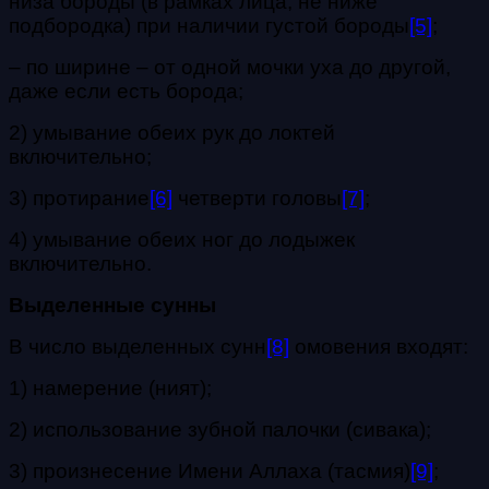
низа бороды (в рамках лица, не ниже
подбородка) при наличии густой бороды
[5]
;
– по ширине – от одной мочки уха до другой,
даже если есть борода;
2) умывание обеих рук до локтей
включительно;
3) протирание
[6]
четверти головы
[7]
;
4) умывание обеих ног до лодыжек
включительно.
Выделенные сунны
В число выделенных сунн
[8]
омовения входят:
1) намерение (ният);
2) использование зубной палочки (сивака);
3) произнесение Имени Аллаха (тасмия)
[9]
;