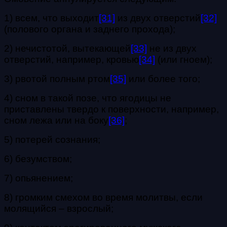
1) всем, что выходит
[31]
из двух отверстий
[32]
(полового органа и заднего прохода);
2) нечистотой, вытекающей
[33]
не из двух
отверстий, например, кровью
[34]
(или гноем);
3) рвотой полным ртом
[35]
или более того;
4) сном в такой позе, что ягодицы не
приставлены твердо к поверхности, например,
сном лежа или на боку
[36]
;
5) потерей сознания;
6) безумством;
7) опьянением;
8) громким смехом во время молитвы, если
молящийся – взрослый;