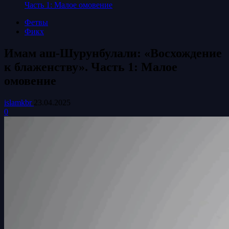
Часть 1: Малое омовение
Фетвы
Фикх
Имам аш-Шурунбулали: «Восхождение
к блаженству». Часть 1: Малое
омовение
islamkbr
23.04.2025
0