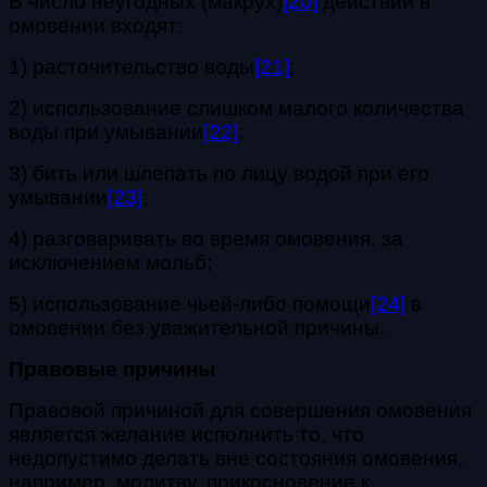
В число неугодных (макрух)
[20]
действий в
омовении входят:
1) расточительство воды
[21]
;
2) использование слишком малого количества
воды при умывании
[22]
;
3) бить или шлепать по лицу водой при его
умывании
[23]
;
4) разговаривать во время омовения, за
исключением мольб;
5) использование чьей-либо помощи
[24]
в
омовении без уважительной причины.
Правовые причины
Правовой причиной для совершения омовения
является желание исполнить то, что
недопустимо делать вне состояния омовения,
например, молитву, прикосновение к