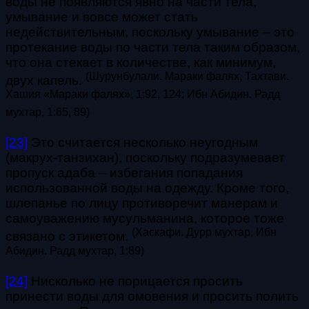
воды не появляются явно на части тела,
умывание и вовсе может стать
недействительным, поскольку умывание – это
протекание воды по части тела таким образом,
что она стекает в количестве, как минимум,
(Шурунбулали. Мараки фалях, Тахтави.
двух капель.
Хашия «Мараки фалях», 1:92, 124; Ибн Абидин. Радд
мухтар, 1:65, 89)
[23]
Это считается несколько неугодным
(макрух-танзихан), поскольку подразумевает
пропуск адаба – избегания попадания
использованной воды на одежду. Кроме того,
шлепанье по лицу противоречит манерам и
самоуважению мусульманина, которое тоже
(Хаскафи. Дурр мухтар, Ибн
связано с этикетом.
Абидин. Радд мухтар, 1:89)
[24]
Нисколько не порицается просить
принести воды для омовения и просить полить