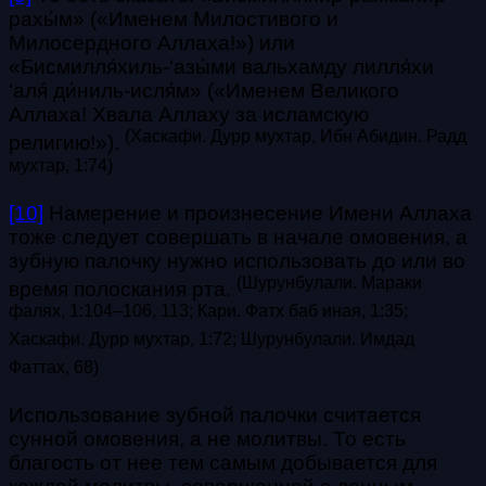
рахы́м» («Именем Милостивого и
Милосердного Аллаха!») или
«Бисмилля́хиль-‘азы́ми вальхамду лилля́хи
‘аля́ ди́ниль-исля́м» («Именем Великого
Аллаха! Хвала Аллаху за исламскую
(Хаскафи. Дурр мухтар, Ибн Абидин. Радд
религию!»).
мухтар, 1:74)
[10]
Намерение и произнесение Имени Аллаха
тоже следует совершать в начале омовения, а
зубную палочку нужно использовать до или во
(Шурунбулали. Мараки
время полоскания рта.
фалях, 1:104–106, 113; Кари. Фатх баб иная, 1:35;
Хаскафи. Дурр мухтар, 1:72; Шурунбулали. Имдад
Фаттах, 68)
Использование зубной палочки считается
сунной омовения, а не молитвы. То есть
благость от нее тем самым добывается для