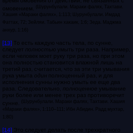
время омовения от действий, не связанных с
(Шурунбулали. Мараки фалях, Тахтави.
омовением.
Хашия «Мараки фалях», 1:113; Шурунбулали. Имдад
Фаттах, 72; Зейляи. Табьин хакаик, 1:6; Зеда. Маджма
анхур, 1:16)
[13]
То есть каждую часть тела, по сунне,
следует
полностью
умыть три раза. Например,
если человек моет руку три раза, но при этом
она полностью становится влажной лишь на
третий раз, считается, что за эти три умывания
рука умыта
один
полноценный раз, и для
исполнения сунны нужно умыть ее еще два
раза. Следовательно,
полноценное
умывание
руки более или менее трех раз противоречит
(Шурунбулали. Мараки фалях, Тахтави. Хашия
сунне.
«Мараки фалях», 1:110–111; Ибн Абидин. Радд мухтар,
1:80)
[14]
Это следует делать после трехкратного