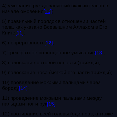
4) умывание рук до запястий включительно в
начале омовения
[10]
;
5) правильный порядок в отношении частей
тела, как указано Всевышним Аллахом в Его
Книге
[11]
;
6) непрерывность
[12]
;
7) трехкратное полноценное умывание
[13]
;
8) полоскание ротовой полости (трижды);
9) полоскание носа (мягкой его части трижды);
10) проведение мокрыми пальцами через
бороду
[14]
;
11) проведение мокрыми пальцами между
пальцами ног и рук
[15]
;
12) протирание всей головы (один раз, а также