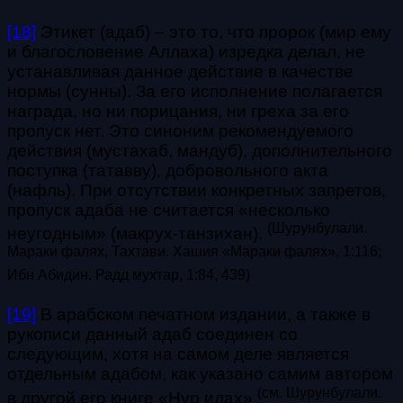
[18]
Этикет (адаб) – это то, что пророк (мир ему
и благословение Аллаха) изредка делал, не
устанавливая данное действие в качестве
нормы (сунны). За его исполнение полагается
награда, но ни порицания, ни греха за его
пропуск нет. Это синоним рекомендуемого
действия (мустахаб, мандуб), дополнительного
поступка (татавву), добровольного акта
(нафль). При отсутствии конкретных запретов,
пропуск адаба не считается «несколько
(Шурунбулали.
неугодным» (макрух-танзихан).
Мараки фалях, Тахтави. Хашия «Мараки фалях», 1:116;
Ибн Абидин. Радд мухтар, 1:84, 439)
[19]
В арабском печатном издании, а также в
рукописи данный адаб соединен со
следующим, хотя на самом деле является
отдельным адабом, как указано самим автором
(см. Шурунбулали.
в другой его книге «Нур идах»