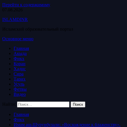
Перейти к содержимому
07.08.2026
ISLAMDINR
Исламский образовательный портал
Основное меню
Главная
Акыда
Фикх
Коран
Хадис
Сира
Тарих
Усуль
Фетвы
Видео
Найти:
Главная
Фикх
Имам аш-Шурунбулали: «Восхождение к блаженству».