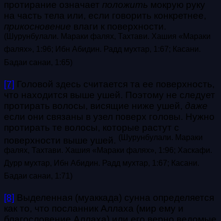
протирание означает
положить
мокрую руку
на часть тела или, если говорить конкретнее,
прикосновение
влаги к поверхности.
(Шурунбулали. Мараки фалях, Тахтави. Хашия «Мараки
фалях», 1:96; Ибн Абидин. Радд мухтар, 1:67; Касани.
Бадаи санаи, 1:65)
[7]
Головой здесь считается та ее поверхность,
что находится выше ушей. Поэтому не следует
протирать волосы, висящие ниже ушей,
даже
если они связаны в узел поверх головы. Нужно
протирать те волосы, которые растут с
(Шурунбулали. Мараки
поверхности выше ушей.
фалях, Тахтави. Хашия «Мараки фалях», 1:96; Хаскафи.
Дурр мухтар, Ибн Абидин. Радд мухтар, 1:67; Касани.
Бадаи санаи, 1:71)
[8]
Выделенная (муаккада) сунна определяется
как то, что посланник Аллаха (мир ему и
благословение Аллаха) или его верно ведомые