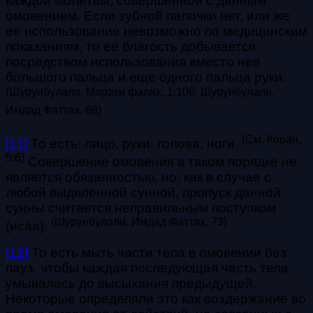
каждой молитвы, совершенной с данным
омовением. Если зубной палочки нет, или же
ее использование невозможно по медицинским
показаниям, то ее благость добывается
посредством использования вместо нее
большого пальца и еще одного пальца руки.
(Шурунбулали. Мараки фалях, 1:106; Шурунбулали.
Имдад Фаттах, 68)
(См. Коран,
[11]
То есть: лицо, руки, голова, ноги.
5:6)
Совершение омовения в таком порядке не
является обязанностью, но, как в случае с
любой выделенной сунной, пропуск данной
сунны считается неправильным поступком
(Шурунбулали. Имдад Фаттах, 73)
(иса́а).
[12]
То есть мыть части тела в омовении без
пауз, чтобы каждая последующая часть тела
умывалась до высыхания предыдущей.
Некоторые определяли это как воздержание во