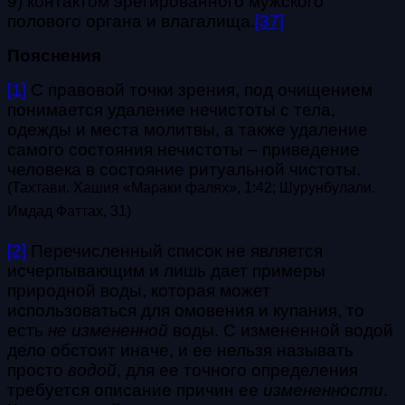
9) контактом эрегированного мужского
полового органа и влагалища.
[37]
Пояснения
[1]
С правовой точки зрения, под очищением
понимается удаление нечистоты с тела,
одежды и места молитвы, а также удаление
самого состояния нечистоты – приведение
человека в состояние ритуальной чистоты.
(Тахтави. Хашия «Мараки фалях», 1:42; Шурунбулали.
Имдад Фаттах, 31)
[2]
Перечисленный список не является
исчерпывающим и лишь дает примеры
природной воды, которая может
использоваться для омовения и купания, то
есть
не измененной
воды. С измененной водой
дело обстоит иначе, и ее нельзя называть
просто
водой
, для ее точного определения
требуется описание причин ее
измененности
.