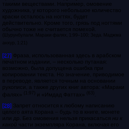
такими веществами. Например, омовение
художника, у которого небольшое количество
краски осталось на ногтях, будет
действительно. Кроме того, грязь под ногтями
обычно тоже не считается помехой.
(Шурунбулали. Мараки фалях, 1:99–100; Зеда. Маджма
анхур, 1:21)
[27]
Фраза, использованная здесь в арабском
печатном издании, – несколько путаная:
возможно, была допущена ошибка при
копировании текста. Но значение, приводимое
в переводе, является точным на основании
рукописи, а также других книг автора: «Мараки
(1:97)
(63)
фалях»
и «Имдад Фаттах»
.
[28]
Запрет относится к любому написанию
целого аята Корана – будь то в книге, монете
или др. Без омовения нельзя прикасаться
ни к
какой
части экземпляра Корана, включая его