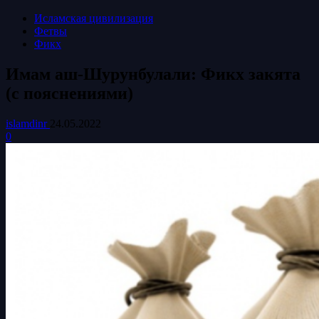
Исламская цивилизация
Фетвы
Фикх
Имам аш-Шурунбулали: Фикх закята
(с пояснениями)
islamdinr
24.05.2022
0