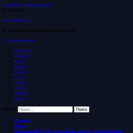
Перейти к содержимому
07.08.2026
ISLAMDINR
Исламский образовательный портал
Основное меню
Главная
Акыда
Фикх
Коран
Хадис
Сира
Тарих
Усуль
Фетвы
Видео
Найти:
Главная
Фикх
Имам аш-Шурунбулали: Фикх закята (с пояснениями)