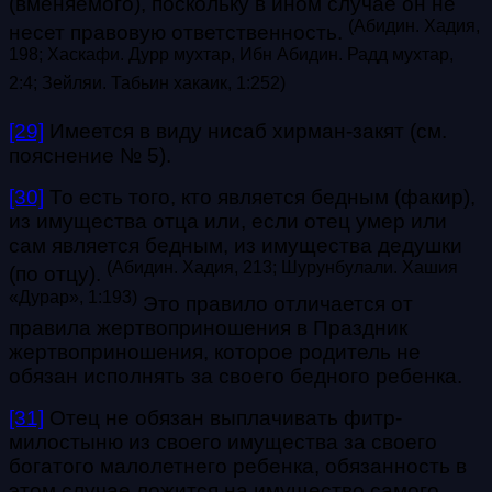
(вменяемого), поскольку в ином случае он не
(
А
бидин. Хадия,
несет правовую ответственность.
198; Хаскафи. Дурр мухтар, Ибн Абидин. Радд мухтар,
2:4
; Зейляи. Табьин хакаик, 1:252
)
[29]
Имеется в виду нисаб хирман-закят (см.
пояснение № 5).
[30]
То есть того, кто является бедным (факир),
из имущества отца или, если отец умер или
сам является бедным, из имущества дедушки
(Абидин. Хадия, 213; Шурунбулали. Хашия
(по отцу).
«Дурар», 1:193)
Это правило отличается от
правила жертвоприношения в Праздник
жертвоприношения, которое родитель не
обязан исполнять за своего бедного ребенка.
[31]
Отец не обязан выплачивать фитр-
милостыню из своего имущества за своего
богатого малолетнего ребенка, обязанность в
этом случае ложится на имущество самого