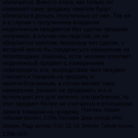
облагается. Вместо этого, как только он
совершит саму продажу, закятом будут
облагаться деньги, полученные от нее. Так же
и в случае с получением владения
неденежным предметом без сделки продажи,
например, в случае наследства, он не
облагается закятом, поскольку нет сделки, с
которой могло бы соединиться намерение на
перепродажу. Наконец, если человек покупает
неденежный предмет с намерением
перепродать его, посредством чего предмет
считается товаром на продажу и
закятооблагаемым, а потом меняет свое
намерение, решает не продавать его и
использует его для личного употребления, то
этот предмет более не считается в отношении
(
Тахтави. Хашия
закята товаром на продажу.
«Мараки фалях», 2:396; Хаскафи. Дурр мухтар, Ибн
Абидин. Радд мухтар, 2:10,
13, 14; Зейляи. Табьин хакаик,
1:256
–257)