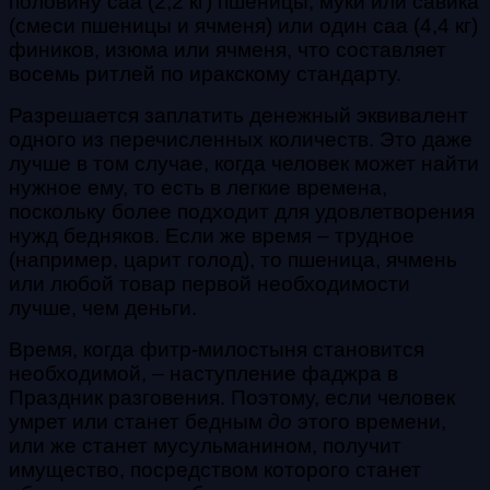
половину саа (2,2 кг) пшеницы, муки или савика
(смеси пшеницы и ячменя) или один саа (4,4 кг)
фиников, изюма или ячменя, что составляет
восемь ритлей по иракскому стандарту.
Разрешается заплатить денежный эквивалент
одного из перечисленных количеств. Это даже
лучше в том случае, когда человек может найти
нужное ему, то есть в легкие времена,
поскольку более подходит для удовлетворения
нужд бедняков. Если же время – трудное
(например, царит голод), то пшеница, ячмень
или любой товар первой необходимости
лучше, чем деньги.
Время, когда фитр-милостыня становится
необходимой, – наступление фаджра в
Праздник разговения. Поэтому, если человек
умрет или станет бедным
до
этого времени,
или же станет мусульманином, получит
имущество, посредством которого станет