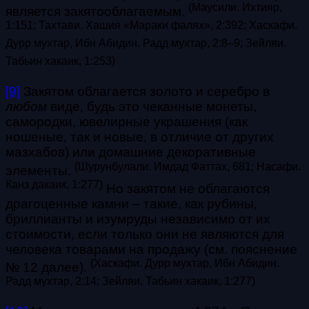
(
Маусили. Ихтияр,
является закятооблагаемым.
1:151; Тахтави. Хашия «Мараки фалях», 2:392; Хаскафи.
Дурр мухтар, Ибн Абидин. Радд мухтар, 2:8
–9; Зейляи.
Табьин хакаик, 1:253
)
[9]
Закятом облагается золото и серебро в
любом
виде, будь это чеканные монеты,
самородки, ювелирные украшения (как
ношеные, так и новые, в отличие от других
мазхабов) или домашние декоративные
(Шурунбулали. Имдад Фаттах, 681;
Насафи.
элементы.
Канз дакаик, 1:277)
Но закятом не облагаются
драгоценные камни – такие, как рубины,
бриллианты и изумруды независимо от их
стоимости, если только они не являются для
человека товарами на продажу (см. пояснение
(
Хаскафи. Дурр мухтар, Ибн Абидин.
№ 12 далее).
Радд мухтар, 2:14
; Зейляи. Табьин хакаик, 1:277
)