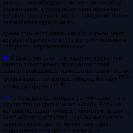
закята, – это обладание менее чем нисабом
хирман-закят, а условие, которое обязывает
человека уплачивать закят, – обладание более
чем нисабом вуджуб-закят.
Кроме того, обладатель нисаба хирман-закят
все равно должен платить фитр-милостыню и
совершать жертвоприношение.
[6]
В арабском печатном издании и рукописи
данное предложение приводится позже,
однако приведенное нами соответствует более
(681)
крупным работам автора: «Имдад Фаттах»
(2:391)
и «Мараки фалях»
.
[7]
То есть долгов, которые бы уменьшили его
имущество до уровня ниже нисаба. Если же
человек обладает нисабом, несмотря на долги,
закят остается обязательным (на имущество,
превышающее долги). Кроме того, здесь
подразумеваются долги людям, а не