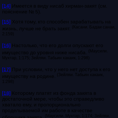
[14]
Имеется в виду нисаб хирман-закят (см.
пояснение № 5).
[15]
Хотя тому, кто способен зарабатывать на
(
Касани. Бадаи санаи,
жизнь, лучше не брать закят.
2:159
)
[16]
Настолько, что его долги опускают его
(
Маусили.
имущество до уровня ниже нисаба.
Мухтар, 1:175; Зейляи. Табьин хакаик, 1:298
)
[17]
При условии, что у него нет доступа к его
(
Зейляи. Табьин хакаик,
имуществу на родине.
1:298
)
[18]
Которому платят из фонда закята в
достаточной мере, чтобы это справедливо
хватало ему, и пропорционально
проделываемой им работе в качестве
(
Маусили. Мухтар, 1:174; Зейляи.
сборщика закята.