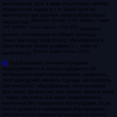
религиозный долг в виде искупления, обетов,
обязанности хаджа и т. п. Такой долг не
вычитается при расчете закятооблагаемого
(Маусили. Ихтияр, 1:150; А
бидин. Хадия,
имущества.
198; Зейляи. Табьин хакаик, 1:254–255)
Наконец,
деньги, отложенные на общие расходы –
такие, как пищу, квартплату, образование и
обеспечение семьи (нафакат), – тоже
не
(
Касани. Бадаи санаи, 2:101
)
вычитаются.
[8]
Под базовыми личными нуждами
подразумеваются личные предметы, не
являющиеся закятооблагаемыми, например,
свой дом (дома), мебель, одежда, автомобиль
(автомобили), оборудование, используемое
для своей профессии, или любые личные вещи
– такие, как книги или даже недвижимость,
купленная без намерения перепродажи. Если
что-то куплено с намерением перепродажи,
это считается товаром на продажу и потому