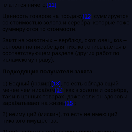
платится ничего.
[11]
Ценность товаров на продажу
[12]
суммируется
со стоимостью золота и серебра, которые тоже
суммируются по стоимости.
Закят на животных – верблюд, скот, овец, коз –
основан на нисабе для них, как описывается в
соответствующем разделе (других работ по
исламскому праву).
Подходящие получатели закята
1) Бедный (факир)
[13]
, то есть обладающий
менее чем нисабом
[14]
как в золоте и серебре,
так и в ценных товарах, даже если он здоров и
зарабатывает на жизнь
[15]
;
2) неимущий (мискин), то есть не имеющий
никакого имущества;
3) раб, работающий на свое освобождение