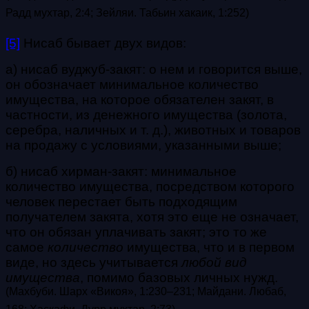
Радд мухтар, 2:4
; Зейляи. Табьин хакаик, 1:252
)
[5]
Нисаб бывает двух видов:
а) нисаб вуджуб-закят: о нем и говорится выше,
он обозначает минимальное количество
имущества, на которое обязателен закят, в
частности, из денежного имущества (золота,
серебра, наличных и т. д.), животных и товаров
на продажу с условиями, указанными выше;
б) нисаб хирман-закят: минимальное
количество имущества, посредством которого
человек перестает быть подходящим
получателем закята, хотя это еще не означает,
что он обязан уплачивать закят; это то же
самое
количество
имущества, что и в первом
виде, но здесь учитывается
любой вид
имущества
, помимо базовых личных нужд.
(Махбуби. Шарх «Викоя», 1:230–231; Майдани. Любаб,