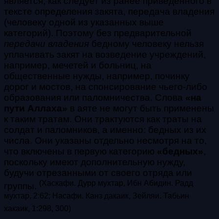
является, как следует из ранее приведенного в
тексте определения закята, передача владения
(человеку одной из указанных выше
категорий). Поэтому без предварительной
передачи владения
бедному человеку нельзя
уплачивать закят на возведение учреждений,
например, мечетей и больниц, на
общественные нужды, например, починку
дорог и мостов, на спонсирование чьего-либо
образования или паломничества. Слова
«на
пути Аллаха»
в аяте не могут быть применены
к таким тратам. Они трактуются как траты на
солдат и паломников, а именно: бедных из их
числа. Они указаны отдельно несмотря на то,
что включены в первую категорию
«бедных»
,
поскольку имеют дополнительную нужду,
будучи отрезанными от своего отряда или
(
Хаскафи. Дурр мухтар, Ибн Абидин. Радд
группы.
мухтар, 2:62;
Насафи. Канз дакаик, Зейляи. Табьин
хакаик, 1:298,
300)