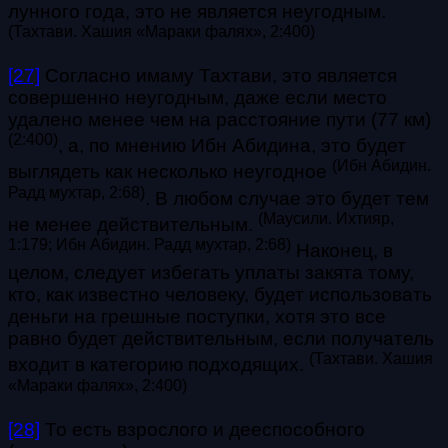
лунного года, это не является неугодным.
(
Тахтави. Хашия «Мараки фалях», 2:400
)
[27]
Согласно имаму Тахтави, это является
совершенно неугодным, даже если место
удалено менее чем на расстояние пути (77 км)
(2:400)
, а, по мнению Ибн Абидина, это будет
(
Ибн Абидин.
выглядеть как несколько неугодное
Радд мухтар, 2:68
)
. В любом случае это будет тем
(
Маусили. Ихтияр,
не менее действительным.
1:179; Ибн Абидин. Радд мухтар, 2:68
)
Наконец, в
целом, следует избегать уплаты закята тому,
кто, как известно человеку, будет использовать
деньги на грешные поступки, хотя это все
равно будет действительным, если получатель
(
Тахтави. Хашия
входит в категорию подходящих.
«Мараки фалях», 2:400
)
[28]
То есть взрослого и дееспособного