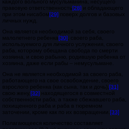
каждого вольного мусульманина, несущего
правовую ответственность
[28]
и обладающего
при этом нисабом
[29]
поверх долгов и базовых
личных нужд.
Она является необходимой за себя, своего
малолетнего ребенка
[30]
, своего раба,
используемого для личного услужения, своего
раба, которому обещана свобода по смерти
хозяина, и свою рабыню, родившую ребенка от
хозяина, даже если рабы – немусульмане.
Она не является необходимой за своего раба,
работающего на свое освобождение, своего
взрослого ребенка (как сына, так и дочь),
[31]
свою жену,
[32]
находящегося в совместной
собственности раба, а также сбежавшего раба,
похищенного раба и раба в тюремном
заточении, кроме как по их возвращении.
[33]
Полагающееся количество составляет