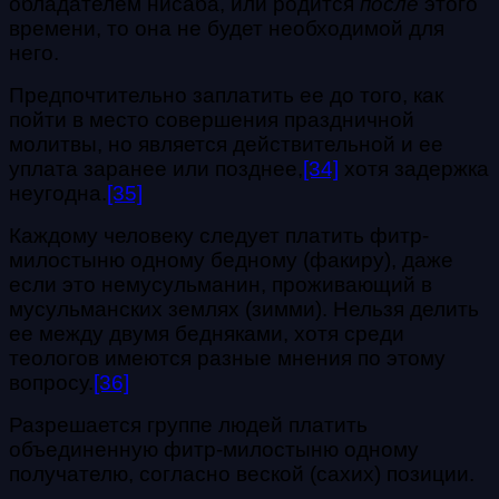
обладателем нисаба, или родится
после
этого
времени, то она не будет необходимой для
него.
Предпочтительно заплатить ее до того, как
пойти в место совершения праздничной
молитвы, но является действительной и ее
уплата заранее или позднее,
[34]
хотя задержка
неугодна.
[35]
Каждому человеку следует платить фитр-
милостыню одному бедному (факиру), даже
если это немусульманин, проживающий в
мусульманских землях (зимми). Нельзя делить
ее между двумя бедняками, хотя среди
теологов имеются разные мнения по этому
вопросу.
[36]
Разрешается группе людей платить
объединенную фитр-милостыню одному
получателю, согласно веской (сахих) позиции.