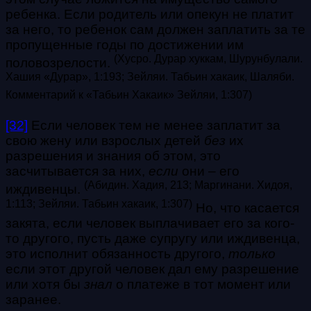
ребенка. Если родитель или опекун не платит
за него, то ребенок сам должен заплатить за те
пропущенные годы по достижении им
(Хусро. Дурар хуккам, Шурунбулали.
половозрелости.
Хашия «Дурар», 1:193;
Зейляи. Табьин хакаик,
Шаляби.
Комментарий к «Табьин Хакаик» Зейляи, 1:307
)
[32]
Если человек тем не менее заплатит за
свою жену или взрослых детей
без
их
разрешения и знания об этом, это
засчитывается за них,
если
они – его
(
А
бидин. Хадия, 213; Маргинани. Хидоя,
иждивенцы.
1:113; Зейляи. Табьин хакаик, 1:307
)
Но, что касается
закята, если человек выплачивает его за кого-
то другого, пусть даже супругу или иждивенца,
это исполнит обязанность другого,
только
если этот другой человек дал ему разрешение
или хотя бы
знал
о платеже в тот момент или
заранее.