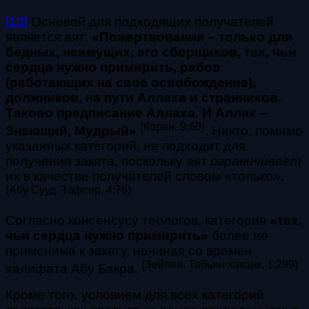
[13]
Основой для подходящих получателей
является аят:
«Пожертвования – только для
бедных, неимущих, его сборщиков, тех, чьи
сердца нужно примирить, рабов
(работающих на свое освобождение),
должников, на пути Аллаха и странников.
Таково предписание Аллаха. И Аллах –
(Коран, 9:60)
Знающий, Мудрый»
. Никто, помимо
указанных категорий, не подходит для
получения закята, поскольку аят
ограничивает
их в качестве получателей словом «только».
(Абу Сууд. Тафсир, 4:76)
Согласно консенсусу теологов, категория
«тех,
чьи сердца нужно примирить»
более не
применима к закяту, начиная со времен
(Зейляи. Табьин хакаик, 1:299)
халифата Абу Бакра.
Кроме того, условием для всех категорий