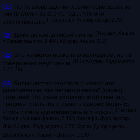
[33]
По их возвращении хозяин совершает за
них платежи за все те годы, что они
(Тумурташи. Танвир абсар, 2:75)
отсутствовали.
(
Тахтави. Хашия
[34]
Даже до конца своей жизни.
«Мараки фалях», 2:404; А
бидин. Хадия, 212)
[35]
Это является несколько неугодным, но не
(
Ибн Абидин. Радд мухтар,
совершенно неугодным.
2:72,
78)
[36]
Большинство теологов считают это
дозволенным, что является веской (сахих)
позицией. Но, даже согласно этой позиции,
предпочтительнее отдавать одному бедняку,
(
Тахтави.
чтобы лучше удовлетворить его нужды.
Хашия «Мараки фалях», 2:404; Хаскафи. Дурр мухтар,
Ибн Абидин. Радд мухтар, 2:78
; Хусро. Дурар хуккам,
Шурунбулали. Хашия «Дурар», 1:196)