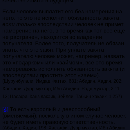
качестве закята в будущем.
Если человек выплатит его без намерения на
него, то это не исполнит обязанность закята,
если только
впоследствии человек не примет
намерение на него, в то время как тот все еще
не растрачен, находится во владении
получателя. Более того, получатель не обязан
знать, что это закят. При уплате закята
получателю человек может, например, назвать
это «подарком» или «займом», все это время
намереваясь исполнить обязанность закята (и
впоследствии простить этот «заем»).
(
Шурунбулали. Имдад Фаттах, 681; А
бидин. Хадия, 202;
Хаскафи. Дурр мухтар, Ибн Абидин. Радд мухтар, 2:11
–
12; Насафи. Канз дакаик, Зейляи. Табьин хакаик, 1:257
)
[4]
То есть взрослый и дееспособный
(вменяемый), поскольку в ином случае человек
не будет иметь правовую ответственность.
(
А
бидин. Хадия, 198; Хаскафи. Дурр мухтар, Ибн Абидин.