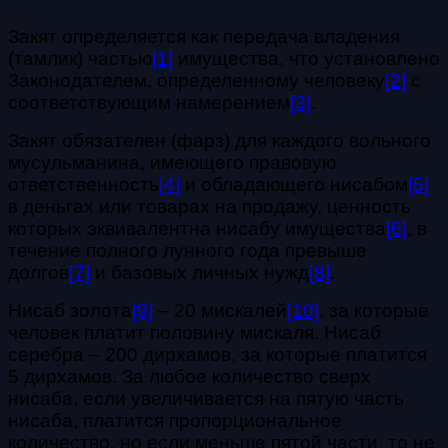
Закят определяется как передача владения
(тамлик) частью
[1]
имущества, что установлено
Законодателем, определенному человеку
[2]
с
соответствующим намерением
[3]
.
Закят обязателен (фарз) для каждого вольного
мусульманина, имеющего правовую
ответственность
[4]
и обладающего нисабом
[5]
в деньгах или товарах на продажу, ценность
которых эквивалентна нисабу имущества
[6]
, в
течение полного лунного года превыше
долгов
[7]
и базовых личных нужд
[8]
.
Нисаб золота
[9]
– 20 мискалей
[10]
, за которые
человек платит половину мискаля. Нисаб
серебра – 200 дирхамов, за которые платится
5 дирхамов. За любое количество сверх
нисаба, если увеличивается на пятую часть
нисаба, платится пропорциональное
количество, но если меньше пятой части, то не