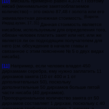
[10]
Мискаль примерно равен 4,374 г. Поэтому
нисаб (минимальное закятооблагаемое
количество) – это около 87,48 г золота или его
(Бароти.
эквивалентная денежная стоимость.
Имдад аузан, 17, 31)
Данная стоимость является
нисабом, используемым для определения того,
обязан человек платить закят или нет, или же
является ли он подходящим получателем для
него (см. обсуждение в начале главы и
связанное с этим пояснение № 5 о двух видах
нисаба).
[11]
Например, если человек владел 450
дирхамами серебра, ему нужно заплатить 11
дирхамов закята (10 от 400 и 1 от
дополнительных 50), поскольку
дополнительные 50 дирхамов больше пятой
части нисаба (40 дирхамов).
Пропорциональное количество закята от 50
дирхамов составляет 1 дирхам, поскольку с 40
дирхамов требуется уплатить 1 дирхам, а