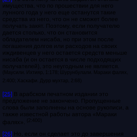
имущества, что по прошествии для него
лунного года у него еще останутся такие
средства из него, что он не сможет более
получать закят. Поэтому, если получателю
дается столько, что он становится
обладателем нисаба, но при этом после
погашения долгов или расходов на своих
иждивенцев у него остается средств меньше
нисаба (и он остается в числе подходящих
получателей), это неугодным не является.
(
Маусили. Ихтияр, 1:178; Шурунбулали. Мараки фалях,
2:400; Хаскафи. Дурр мухтар, 2:68
)
[25]
В арабском печатном издании это
предложение не закончено. Пропущенные
слова были заполнены на основе рукописи, а
также известной работы автора «Мараки
(
2:400
)
фалях».
[26]
Но, если он сделает это до завершения