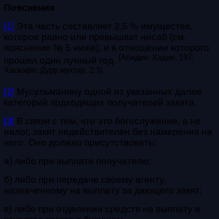
Пояснения
[1]
Эта часть составляет 2,5 % имущества,
которое равно или превышает нисаб (см.
пояснение № 5 ниже), и в отношении которого
(
А
бидин. Хадия, 197;
прошел один лунный год.
Хаскафи. Дурр мухтар, 2:3
)
[2]
Мусульманину одной из указанных далее
категорий подходящих получателей закята.
[3]
В связи с тем, что это богослужение, а не
налог, закят недействителен без намерения на
него. Оно должно присутствовать:
а) либо при выплате получателю;
б) либо при передаче своему агенту,
назначенному на выплату за дающего закят;
в) либо при отделении средств на выплату в