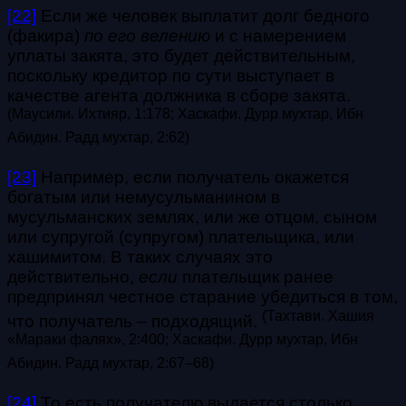
[22]
Если же человек выплатит долг бедного
(факира)
по его велению
и с намерением
уплаты закята, это будет действительным,
поскольку кредитор по сути выступает в
качестве агента должника в сборе закята.
(
Маусили. Ихтияр, 1:178; Хаскафи. Дурр мухтар, Ибн
Абидин. Радд мухтар, 2:62
)
[23]
Например, если получатель окажется
богатым или немусульманином в
мусульманских землях, или же отцом, сыном
или супругой (супругом) плательщика, или
хашимитом. В таких случаях это
действительно,
если
плательщик ранее
предпринял честное старание убедиться в том,
(
Тахтави. Хашия
что получатель – подходящий.
«Мараки фалях», 2:400; Хаскафи. Дурр мухтар, Ибн
Абидин. Радд мухтар, 2:67
–68)
[24]
То есть получателю выдается столько