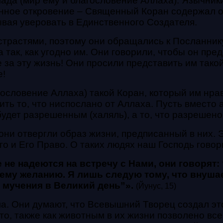
ада (мир ему и благословение Аллаха). Язычник
енное откровение – Священный Коран содержал оп
ывая уверовать в Единственного Создателя.
 страстями, поэтому они обращались к Посланник
ак, как угодно им. Они говорили, чтобы он предс
 за эту жизнь! Они просили представить им тако
е!
гословение Аллаха) такой Коран, который им нра
ть то, что ниспослано от Аллаха. Пусть вместо а
ь будет разрешенным (халяль), а то, что разрешен
они отвергли образ жизни, предписанный в них. 
го и Его Право.
О таких людях наш Господь говор
 не надеются на встречу с Нами, они говорят:
оему
желанию. Я лишь следую тому, что внушае
 мучения в Великий день”».
(Йунус, 15)
а. Они думают, что Всевышний Творец создал это
то, также как животным в их жизни позволено все,