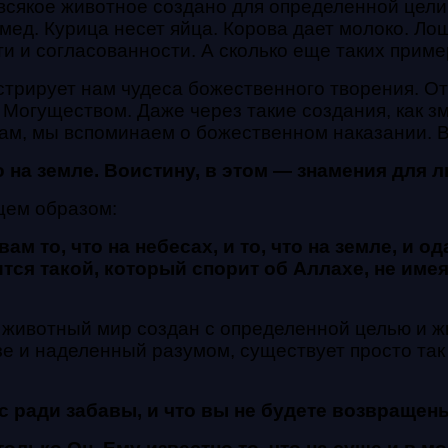
всякое животное создано для определенной цели.
мед. Курица несет яйца. Корова дает молоко. Ло
 и согласованности. А сколько еще таких приме
рирует нам чудеса божественного творения. От 
огуществом. Даже через такие создания, как зме
нам, мы вспоминаем о божественном наказании. В
 что на земле. Воистину, в этом — знамения д
щем образом:
ам то, что на небесах, и то, что на земле, и 
я такой, который спорит об Аллахе, не имея 
е животный мир создан с определенной целью и жи
е и наделенный разумом, существует просто так 
с ради забавы, и что вы не будете возвращен