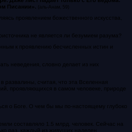
оре. Даже лист падает только с Его ведома.
ном Писании».
(аль-Анам, 59)
вляясь проявлением божественного искусства,
воисточника не является ли безумием разума?
енным к проявлению бесчисленных истин и
чать неведения, словно делает из них
в развалины, считая, что эта Вселенная
ний, проявляющихся в самом человеке, природе
ься о Боге. О чем бы мы по-настоящему глубоко
емли составляло 1.5 млрд. человек. Сейчас на
ько раз, каждый из живущих наделен