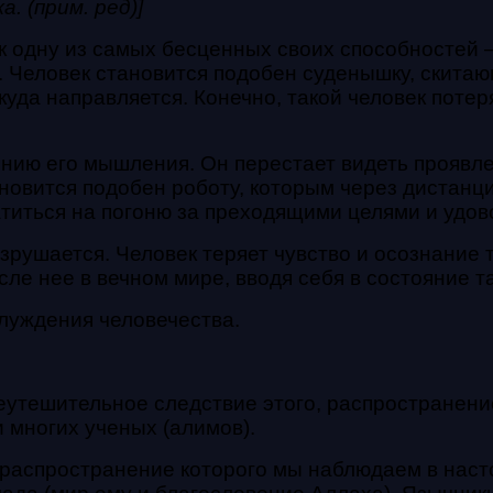
. (прим. ред)]
ек одну из самых бесценных своих способностей
 Человек становится подобен суденышку, скитающ
 куда направляется. Конечно, такой человек поте
ению его мышления. Он перестает видеть проявл
ановится подобен роботу, которым через дистанц
атиться на погоню за преходящими целями и удов
зрушается. Человек теряет чувство и осознание то
осле нее в
вечном мире, вводя себя в состояние 
луждения человечества.
 неутешительное следствие этого, распространен
и многих ученых (алимов).
е, распространение которого мы наблюдаем в нас