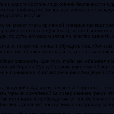
ь из одного состояния духовной беспечности в др
этому необходимо, используя возможности разум
недостаточностью.
ку он может
стать причиной совершения как прав
в разума
стал сатана (шайтан), за что был изгнан
едь, по сути, его разум затмило чувство зависти,
упка, а, напротив, начал побуждать к ошибочным 
новения, сбили с истины, и за это он был прокля
бная опасность. Для того чтобы мы оберегали св
ященный Коран и Сунну Пророка (мир ему и благо
е и понимание, противоречащие этим двум источ
, ведущий в Ад, и для тех, кто изберет его, – эт
ать горьких сожалений за совершенные грехи, чт
ыми истинами.
А пробуждение от сна беспечности
 Оно лишь увеличит нестерпимые страдания, запо