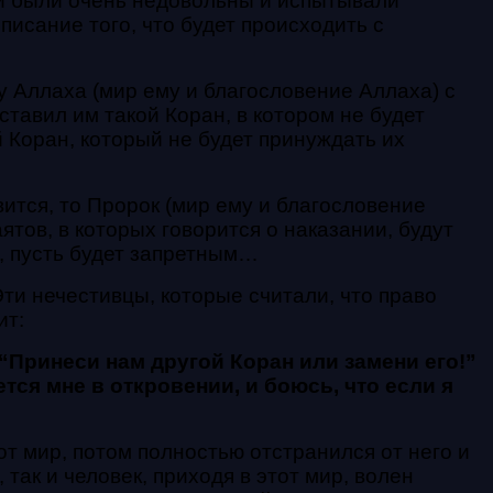
и были очень недовольны и испытывали
исание того, что будет происходить с
у Аллаха (мир ему и благословение Аллаха) с
тавил им такой Коран, в котором не будет
й Коран, который не будет принуждать их
вится, то Пророк (мир ему и благословение
ятов, в которых говорится о наказании, будут
о, пусть будет запретным…
Эти нечестивцы, которые считали, что право
ит:
 “Принеси нам другой Коран или замени его!”
тся мне в откровении, и боюсь, что если я
т мир, потом полностью отстранился от него и
 так и человек, приходя в этот мир, волен