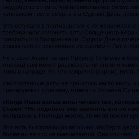
период невежества во времена пророка Мухамм
неудобство от того, что ниспосланное божеств
человеком после смерти и в Судный День, приз
Это вступало в противоречие с их желаниями и
требованием изменить аяты Священного Корана т
говориться о Воскрешении, Судном Дне и отчете
отказаться от поклонения их идолам – Лат и Узз
Ну а если Аллах не дал Пророку (мир ему и бла
Аллаха) сам может рассказать им его или измени
аяты о награде; то, что запретно (харам), пуст
Ниспосланные аяты не пришлись им по вкусу, и 
принадлежит сильному, отвергли Истинно Суще
«Когда Наши ясные аяты читают тем, которые
Скажи: “Не подобает мне заменять его по св
ослушаюсь Господа моего, то меня постигнут
Это есть выступающая вершина айсберга деи́зм
более ни во что не вмешивается. Они считают, ч