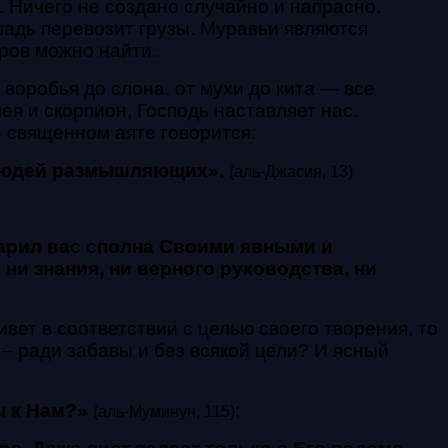
 Ничего не создано случайно и напрасно.
шадь перевозит грузы. Муравьи являются
ров можно найти.
воробья до слона, от мухи до кита — все
я и скорпион, Господь наставляет нас.
 священном аяте говорится:
ля людей размышляющих».
(аль-Джасия, 13)
одарил вас сполна Своими явными и
ни знания, ни верного руководства, ни
вет в соответствии с целью своего творения, то
– ради забавы и без всякой цели? И ясный
ы к Нам?»
;
(аль-Муминун, 115)