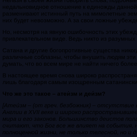
Нельзя в своей жизни говорить слова, подобные э
недальновидное отношение к единожды данно
разменивают истинный путь на мимолетные земн
них будет невозможно. А за свои ложные убежд
Но, несмотря на явную ошибочность этих убежд
привлекательном виде. Ведь никто из разумных 
Сатана и другие богопротивные существа никогд
различные соблазны, чтобы внушить людям эти
думать, что во всем мире не найти ничего боле
В настоящее время снова широко распространяю
лишь благодаря самым изощренным сатанински
Что же это такое – атеи́зм и деи́зм?
[Атеи́зм – (от греч. безбожник) – отсутствие 
Англии в XVII веке и широко распространивше
мира и его законов. Большинство деистов пол
считают, что Бог все же влияет на события, 
полноценной жизни, не только телесной, но и 