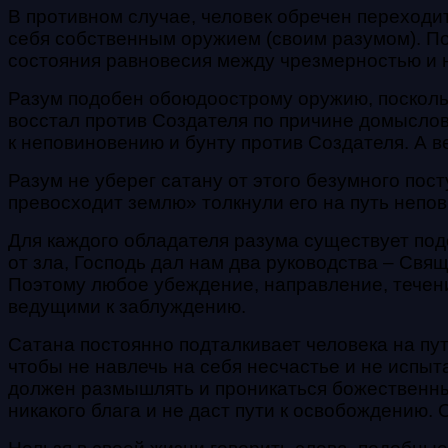
В противном случае, человек обречен переходит
себя собственным оружием (своим разумом). По
состояния равновесия между чрезмерностью и
Разум подобен обоюдоострому оружию, посколь
восстал против Создателя по причине домысло
к неповиновению и бунту против Создателя. А
в
Разум не уберег сатану от этого безумного пост
превосходит землю» толкнули его на путь непови
Для каждого обладателя разума существует подо
от зла, Господь дал нам два руководства – Св
Поэтому любое убеждение, направление, течени
ведущими к заблуждению.
Сатана постоянно подталкивает человека на путь
чтобы не навлечь на себя несчастье и не испыт
должен размышлять и проникаться божественн
никакого блага и не даст пути к освобождению.