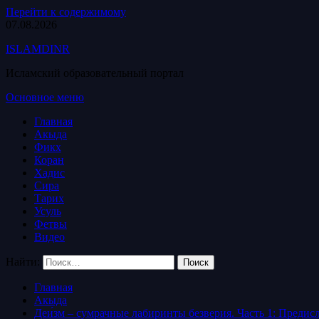
Перейти к содержимому
07.08.2026
ISLAMDINR
Исламский образовательный портал
Основное меню
Главная
Акыда
Фикх
Коран
Хадис
Сира
Тарих
Усуль
Фетвы
Видео
Найти:
Главная
Акыда
Деи́зм – сумрачные лабиринты безверия. Часть 1: Предис