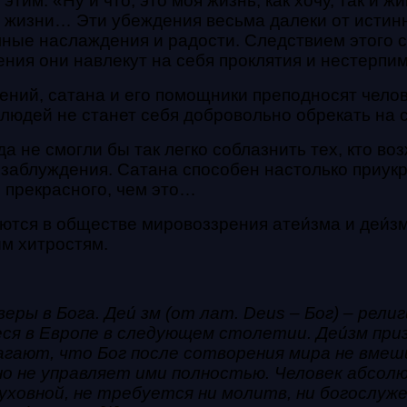
тим: «Ну и что, это моя жизнь, как хочу, так и жи
й жизни…
Эти убеждения весьма далеки от истин
ые наслаждения и радости. Следствием этого ст
ения они навлекут на себя проклятия и нестерпи
ений, сатана и его помощники преподносят челов
людей не станет себя добровольно обрекать на 
а не смогли бы так легко соблазнить тех, кто во
 заблуждения.
Сатана способен настолько приукр
е прекрасного, чем это…
тся в обществе мировоззрения атеи́зма и деи́з
м хитростям.
веры в Бога. Деи́ зм (от лат. Deus – Бог) – ре
еся в Европе в следующем столетии. Деи́зм пр
агают, что Бог после сотворения мира не вме
но не управляет ими полностью. Человек абсолю
духовной, не требуется ни молитв, ни богослуж