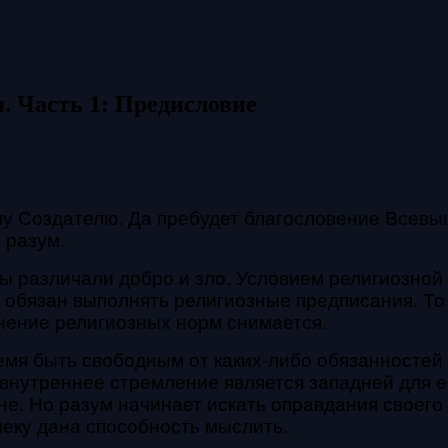
. Часть 1: Предисловие
му Создателю. Да
пребудет благословение Всевы
 разум.
ы различали добро и зло. Условием религиозной
е обязан
выполнять религиозные предписания. То 
лнение
религиозных норм снимается.
емя быть свободным от каких-либо обязанностей
 внутреннее
стремление является западней для ег
не.
Но разум начинает искать оправдания своего
веку дана способность мыслить.