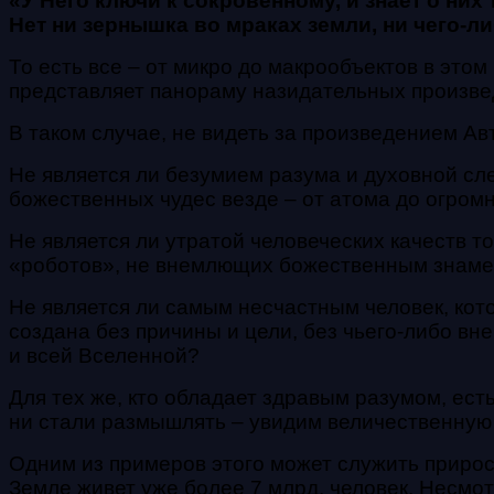
«У Него ключи к сокровенному, и знает о них 
Нет ни зернышка во мраках земли, ни чего-л
То есть все – от микро до макрообъектов в это
представляет панораму назидательных произве
В таком случае, не видеть за произведением Ав
Не является ли безумием разума и духовной с
божественных чудес везде – от атома до огром
Не является ли утратой человеческих качеств то
«роботов», не внемлющих божественным знаме
Не является ли самым несчастным человек, кото
создана без причины и цели, без чьего-либо вн
и всей Вселенной?
Для тех же, кто обладает здравым разумом, ест
ни стали размышлять – увидим величественную 
Одним из примеров этого может служить прирост
Земле живет уже более 7 млрд. человек. Несмот