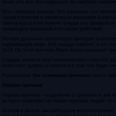
Бога, ибо все это нарушало бы свободу человека
Это – безумие разума. Это означает, что челов
своим страстям и низменным желаниям (нафсу).
своего курса и не помнит, откуда оно прибыло и
предвидеть конечный итог своих действий.
Потеря духовных ориентиров приводит к искаж
окружающем мире. Его сердце слепнет, и он ст
(эго).
По этой причине благо жизни начинает тр
Сердце, попав в омут человеческих страстей, ра
перестает думать о смерти и о том, что будет п
Рассмотрим
три основные причины
такого заб
Первая причина
Первая причина – отдаление от религии и, как
которое охватило не только простых людей, но 
Атеи́зм и Деи́зм, как заблудшее мировоззрени