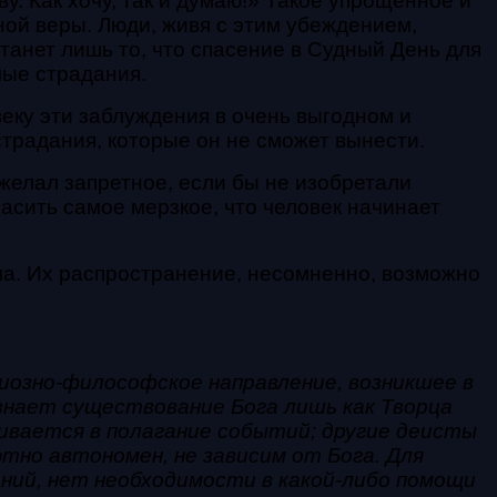
ву. Как хочу, так и думаю!» Такое упрощенное и
ной веры. Люди, живя с этим убеждением,
анет лишь то, что спасение в Судный День для
мые страдания.
еку эти заблуждения в очень выгодном и
страдания, которые он не сможет вынести.
зжелал запретное, если бы не изобретали
асить самое мерзкое, что человек начинает
ма. Их распространение, несомненно, возможно
лигиозно-философское направление, возникшее в
изнает существование Бога лишь как Творца
шивается в полагание событий; другие деисты
тно автономен, не зависим от Бога. Для
ений, нет необходимости в какой-либо помощи