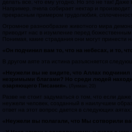
делать все, что ему угодно. Но это не так!
Даже 
Например, пчела собирает нектар и производит 
прекрасным примером трудолюбия, сплоченности
Огромное разнообразие животного мира демонст
приводит нас в изумление перед божественным М
Понимая, какие страдания они могут принести 
«Он подчинил вам то, что на небесах, и то,
В другом аяте эта истина разъясняется следую
«Неужели вы не видите, что Аллах подчинил в
незримыми благами? Но среди людей находитс
озаряющего Писания».
(Лукман, 20)
Разве не стоит задуматься о том, что если даж
неужели человек, созданный в наилучшем образ
ответ на этот вопрос дается в следующих аятах:
«Неужели вы полагали, что Мы сотворили ва