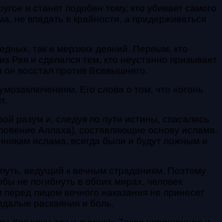
угое и станет подобен тому, кто
убивает самого
а, не впадать в крайности, а придерживаться
едных, так и мерзких деяний.
Первым, кто
 из Рая и сделался тем, кто
неустанно призывает
 и он восстал против
Всевышнего.
умозаключениям. Его слова о том, что «огонь
т.
ой разум и, следуя по пути истины, спасались
словение Аллаха), составляющие основу ислама.
никам ислама, всегда были и будут ложным и
о путь, ведущий к вечным страданиям.
Поэтому
обы не погибнуть в обоих мирах, человек
 перед лицом вечного наказания не принесет
здалые раскаяния и боль.