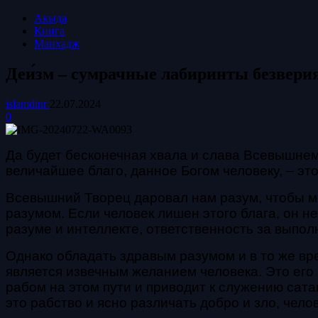
Акыда
Книга
Манхадж
Деи́зм – сумрачные лабиринты безверия
islamdinr
22.07.2024
0
Да будет бесконечная хвала и слава Всевышне
величайшее благо, данное Богом человеку, – это
Всевышний Творец даровал нам разум, чтобы м
разумом. Если человек лишен этого блага, он н
разуме и интеллекте, ответственность за выпо
Однако обладать здравым разумом и в то же вр
является извечным желанием человека. Это его
рабом на этом пути и приводит к служению сата
это рабство и ясно различать добро и зло,
чело