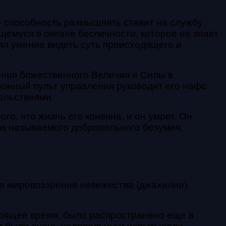
 – способность размышлять ставит на службу
емуся в океане беспечности, которое не знает
рял умение видеть суть происходящего и
ения божественного Величия и Силы в
ионный пульт управления руководит его нафс
ольствиями.
го, что жизнь его конечна, и он умрет. Он
так называемого добровольного
безумия.
ие мировоззрения невежества (джахилии),
тоящее время, было распространено еще в