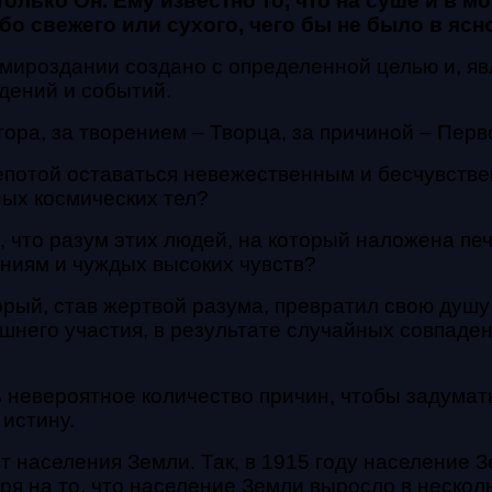
только Он. Ему известно то, что на суше и в м
ибо свежего или сухого, чего бы не было в яс
м мироздании создано с определенной целью и, я
дений и событий.
тора, за творением – Творца, за причиной – Пер
лепотой оставаться невежественным и бесчувств
ных космических тел?
, что разум этих людей, на который наложена пе
ниям и чуждых высоких чувств?
рый, став жертвой разума, превратил свою душу 
ешнего участия, в результате случайных совпаде
ь невероятное количество причин, чтобы задумат
истину.
 населения Земли. Так, в 1915 году население З
ря на то, что население Земли выросло в нескол