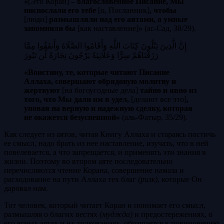
«
[Это Коран]
– благословенное Писание, Мы
ниспослали его тебе
[о, Посланник]
, чтобы
[люди]
размышляли над его аятами, а умные
запомнили бы
[как наставление]
»
(ас-Сад, 38/29).
إِنَّ الَّذِينَ يَتْلُونَ كِتَابَ اللَّهِ وَأَقَامُوا الصَّلَاةَ وَأَنفَقُوا مِمَّا
رَزَقْنَاهُمْ سِرًّا وَعَلَانِيَةً يَرْجُونَ تِجَارَةً لَّن تَبُورَ
«Воистину, те, которые читают Писание
Аллаха, совершают обрядовую молитву и
жертвуют
[на богоугодные дела]
тайно и явно из
того, что Мы дали им в удел,
[делают все это]
,
уповая на верную и надежную сделку, которая
не окажется безуспешной»
(аль-Фатыр, 35/29).
Как следует из аятов, читая Книгу Аллаха и стараясь постичь
ее смысл, надо брать из нее наставление, изучать, что в ней
повелевается, а что запрещается, и применять эти знания в
жизни. Поэтому во втором аяте последовательно
перечисляются чтение Корана, совершение намаза и
расходование на пути Аллаха тех благ
(ризк)
, которые Он
даровал нам.
Тот человек, который читает Коран и понимает его смысл,
размышляя о благих вестях
(муджда)
и предостережениях, о
его ясных аятах и их толкованиях, обращается к повиновению