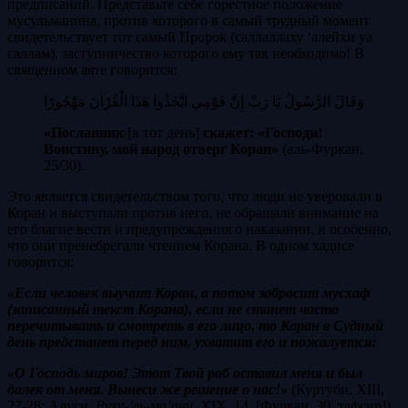
предписаний. Представьте себе горестное положение
мусульманина, против которого в самый трудный момент
свидетельствует тот самый Пророк (саллаллаху ‘алейхи уа
саллам), заступничество которого ему так необходимо! В
священном аяте говорится:
وَقَالَ الرَّسُولُ يَا رَبِّ إِنَّ قَوْمِي اتَّخَذُوا هَذَا الْقُرْآنَ مَهْجُورًا
«Посланник
[в тот день]
скажет: «Господи!
Воистину, мой народ отверг Коран»
(аль-Фуркан,
25/30).
Это является свидетельством того, что люди не уверовали в
Коран и выступали против него, не обращали внимание на
его благие вести и предупреждения о наказании, и особенно,
что они пренебрегали чтением Корана. В одном хадисе
говорится:
«Если человек выучит Коран, а потом забросит мусхаф
(записанный текст Корана), если не станет часто
перечитывать и смотреть в его лицо, то Коран в Судный
день предстанет перед ним, ухватит его и пожалуется:
«О Господь миров! Этот Твой раб оставил меня и был
далек от меня. Вынеси же решение о нас!»
(Куртуби, XIII,
27-28; Алуси,
Руху-’ль-ма’ани,
XIX, 14, [Фуркан, 30, тафсир]).