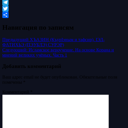
VK
Telegram
Twitter
Отправить
Навигация по записям
Предыдущий
ХЪАЗИН (КъурIэным и тафсир). IЭЛ-
ФАТИХЬЭ (ПЭУБЛЭ) СУРЭР)
Следующий:
Исламское вероучение. На основе Корана и
мнений великих учёных. Часть 1
Добавить комментарий
Ваш адрес email не будет опубликован.
Обязательные поля
помечены
*
Комментарий
*