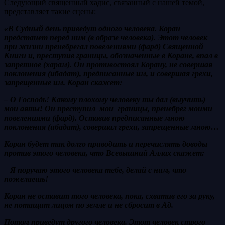
Следующий священный хадис, связанный с нашей темой,
представляет такие сцены:
«В Судный день приведут одного человека. Коран
предстанет перед ним (в образе человека). Этот человек
при жизни пренебрегал повелениями (фард) Священной
Книги и, преступив границы, обозначенные в Коране, впал в
запретное (харам). Он противостоял Корану, не совершая
поклонения (ибадат), предписанные им, и совершая грехи,
запрещенные им. Коран скажет:
– О Господь! Какому плохому человеку ты дал (выучить)
мои аяты!
Он преступил мои границы, пренебрег моими
повелениями
(фард). Оставив предписанные мною
поклонения (ибадат), совершал грехи, запрещенные мною…
Коран будет так долго приводить и перечислять доводы
против этого человека, что Всевышний Аллах скажет:
–
Я поручаю этого человека тебе, делай с ним, что
пожелаешь!
Коран не оставит того человека, пока, схватив его за руку,
не потащит лицом по земле и не сбросит в Ад.
Потом приведут другого человека. Этот человек строго