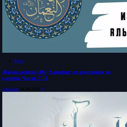
Фикх
Жизнь имама Абу Ханифы: от рождения до
смерти. Часть 7/10
islamdinr
04.08.2026
0