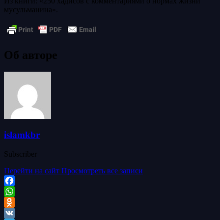
Из книги: «250 хадисов с комментариями о нормах жизни
мусульманина».
Об авторе
islamkbr
Subscriber
Перейти на сайт
Просмотреть все записи
Facebook
WhatsApp
Odnoklassniki