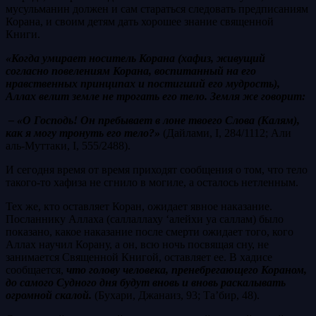
мусульманин должен и сам стараться следовать предписаниям
Корана, и своим детям дать хорошее знание священной
Книги.
«Когда умирает носитель Корана (хафиз, живущий
согласно повелениям Корана, воспитанный на его
нравственных принципах и постигший его мудрость),
Аллах велит земле не трогать его тело. Земля же говорит:
– «О Господь! Он пребывает в лоне твоего Слова (Калям),
как я могу тронуть его тело?»
(Дайлами, I, 284/1112; Али
аль-Муттаки, I, 555/2488).
И сегодня время от время приходят сообщения о том, что тело
такого-то хафиза не сгнило в могиле, а осталось нетленным.
Тех же, кто оставляет Коран, ожидает явное наказание.
Посланнику Аллаха (саллаллаху ‘алейхи уа саллам) было
показано, какое наказание после смерти ожидает того, кого
Аллах научил Корану, а он, всю ночь посвящая сну, не
занимается Священной Книгой, оставляет ее. В хадисе
сообщается,
что голову человека, пренебрегающего Кораном,
до самого Судного дня будут вновь и вновь раскалывать
огромной скалой.
(Бухари, Джанаиз, 93; Та’бир, 48).