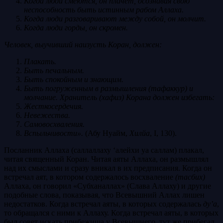
Когда люди смеются, он плачет, осознавая свою
неспособность быть истинным рабом Аллаха.
Когда люди разговаривают между собой, он молчит.
Когда люди горды, он скромен.
Человек, выучивший наизусть Коран, должен:
Плакать.
Быть печальным.
Быть спокойным и знающим.
Быть погруженным в размышления (тафаккур) и
молчание. Хранитель (хафиз) Корана должен избегать:
Жесткосердечия.
Невежества.
Самовосхваления.
Вспыльчивости».
(Абу Нуайм,
Хилйа
, I, 130).
Посланник Аллаха (саллаллаху ‘алейхи уа саллам)
плакал,
читая священный Коран. Читая аяты Аллаха, он размышлял
над их смыслами и сразу вникал в их предписания. Когда он
встречал аят, в котором содержалось восхваление
(тасбих)
Аллаха, он говорил «Субханаллах» (Слава Аллаху) и другие
подобные слова, показывая, что Всевышний Аллах лишен
недостатков. Когда встречал аяты, в которых содержалась
ду’а
,
то обращался с ними к Аллаху. Когда встречал аяты, в которых
был совет искать прибежища у Всевышнего, тут же прибегал