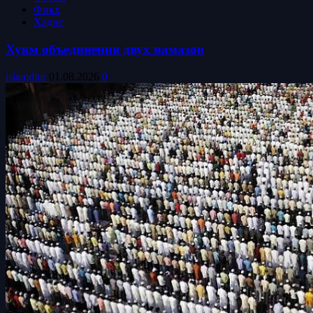
Фикх
Хадис
Хукм объединения двух намазов
islamdinr
01.08.2026
0