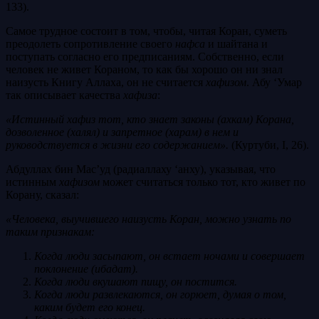
133).
Самое трудное состоит в том, чтобы, читая Коран, суметь
преодолеть сопротивление своего
нафса
и шайтана и
поступать согласно его предписаниям. Собственно, если
человек не живет Кораном, то как бы хорошо он ни знал
наизусть Книгу Аллаха, он не считается
хафизом
. Абу ‘Умар
так описывает качества
хафиза
:
«Истинный хафиз тот, кто знает законы (ахкам) Корана,
дозволенное (халял) и запретное (харам) в нем и
руководствуется в жизни его содержанием».
(Куртуби, I, 26).
Абдуллах бин Мас’уд (радиаллаху ‘анху), указывая, что
истинным
хафизом
может считаться только тот, кто живет по
Корану, сказал:
«Человека, выучившего наизусть Коран, можно узнать по
таким признакам:
Когда люди засыпают, он встает ночами и совершает
поклонение (ибадат).
Когда люди вкушают пищу, он постится.
Когда люди развлекаются, он горюет, думая о том,
каким будет его конец.