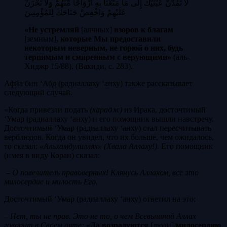
لَا تَمُدَّنَّ عَيْنَيْكَ إِلَى مَا مَتَّعْنَا بِهِ أَزْوَاجًا مِّنْهُمْ وَلَا تَحْزَنْ
عَلَيْهِمْ وَاخْفِضْ جَنَاحَكَ لِلْمُؤْمِنِينَ
«Не устремляй
[алчных]
взоров к благам
[земным]
, которые Мы предоставили
некоторым неверным, не горюй о них, будь
терпимым и смиренным с верующими»
(аль-
Хиджр 15/88). (Вахиди, с. 283).
Афйа бин ‘Абд (радиаллаху ‘анху) также рассказывает
следующий случай.
«Когда привезли подать
(харадж)
из Ирака, досточтимый
‘Умар (радиаллаху ‘анху)
и его помощник вышли навстречу.
Досточтимый ‘Умар (радиаллаху ‘анху) стал пересчитывать
верблюдов. Когда он увидел, что их больше, чем ожидалось,
то сказал:
«Альхамдулиллях» (Хвала Аллаху!).
Его помощник
(имея в виду Коран) сказал:
– О повелитель правоверных! Клянусь Аллахом, все это
милосердие и милость Его.
Досточтимый ‘Умар (радиаллаху ‘анху)
ответил на это:
–
Нет, ты не прав. Это не то, о чем Всевышний Аллах
говорит в Своем аяте:
«Да возрадуются
[люди]
милосердию