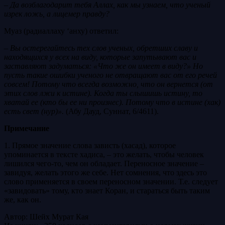
– Да возблагодарит тебя Аллах, как мы узнаем, что ученый
изрек ложь, а лицемер правду?
Муаз (радиаллаху ‘анху)
ответил:
–
Вы остерегайтесь тех слов ученых, обретших славу и
находящихся у всех на виду, которые запутывают вас и
заставляют задуматься: «Что же он имеет в виду?» Но
пусть такие ошибки ученого не отвращают вас от его речей
совсем! Потому что всегда возможно, что он вернется (от
этих слов лжи к истине). Когда ты слышишь истину, то
хватай ее (кто бы ее ни произнес). Потому что в истине (хак)
есть свет (нур)».
(Абу Дауд, Суннат, 6/4611).
Примечание
1. Прямое значение слова зависть (хасад), которое
упоминается в тексте хадиса, – это желать, чтобы человек
лишился чего-то, чем он обладает. Переносное значение –
завидуя, желать этого же себе. Нет сомнения, что здесь это
слово применяется в своем переносном значении. Т.е. следует
«завидовать» тому, кто знает Коран, и стараться быть таким
же, как он.
Автор: Шейх Мурат Кая