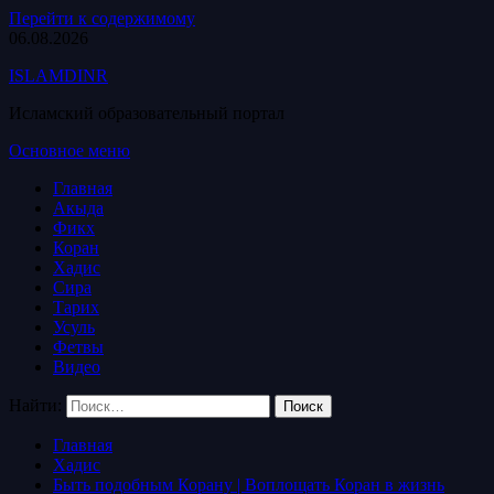
Перейти к содержимому
06.08.2026
ISLAMDINR
Исламский образовательный портал
Основное меню
Главная
Акыда
Фикх
Коран
Хадис
Сира
Тарих
Усуль
Фетвы
Видео
Найти:
Главная
Хадис
Быть подобным Корану | Воплощать Коран в жизнь