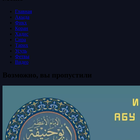
Главная
Акыда
Фикх
Коран
Хадис
Сира
Тарих
Усуль
Фетвы
Видео
Возможно, вы пропустили