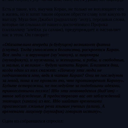
Есть и такие, кто, выучив Коран, не только не воплощают его
в жизнь, но и хотят таким образом обрести славу или какую-то
выгоду. Муаз бин Джабал (радиаллаху ‘анху), передавая слова,
которые он слышал от нашего досточтимого Пророка
(саллаллаху ‘алейхи уа саллам), предупреждает и наставляет
нас в этом. Он говорит:
«Обязательно впереди (в будущем) возникнет фитна
(смута). Тогда умножатся богатства, раскроется Коран.
Все люди – и верующие (му’минун), и лицемеры
(мунафикун), и мужчины, и женщины, и рабы, и свободные,
и малые, и великие – будут читать Коран. Близятся дни,
когда один из них скажет: «Почему эти люди не
подчиняются мне, ведь я читаю Коран? Они не последуют
за мной, пока я не проявлю то, что противоречит Корану».
Будьте осторожны, не последуйте за подобными идеями,
привнесенными позже! Ибо эти нововведения (бид’ат) –
явное заблуждение. Я предостерегаю вас от заблуждений
знающих (хаким) из вас. Ибо шайтан временами
произносит лживые речи языком ученых (алим). А
временами лицемер (мунафик) говорит истину».
Один из собравшихся спросил: