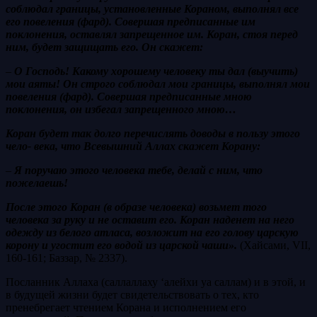
соблюдал границы, установленные Кораном, выполнял все
его повеления (фард). Совершая предписанные им
поклонения, оставлял запрещенное им. Коран, стоя перед
ним, будет защищать его. Он скажет:
–
О Господь! Какому хорошему человеку ты дал (выучить)
мои аяты!
Он строго соблюдал мои границы, выполнял мои
повеления (фард). Совершая предписанные мною
поклонения, он избегал запрещенного мною…
Коран будет так долго перечислять доводы в пользу этого
чело- века, что Всевышний Аллах скажет Корану:
–
Я поручаю этого человека тебе, делай с ним, что
пожелаешь!
После этого Коран (в образе человека) возьмет того
человека за руку и не оставит его. Коран наденет на него
одежду из белого атласа, возложит на его голову царскую
корону и угостит его водой из царской чаши».
(Хайсами, VII,
160-161; Баззар, № 2337).
Посланник Аллаха (саллаллаху ‘алейхи уа саллам)
и в этой, и
в будущей жизни будет свидетельствовать о тех, кто
пренебрегает чтением Корана и исполнением его