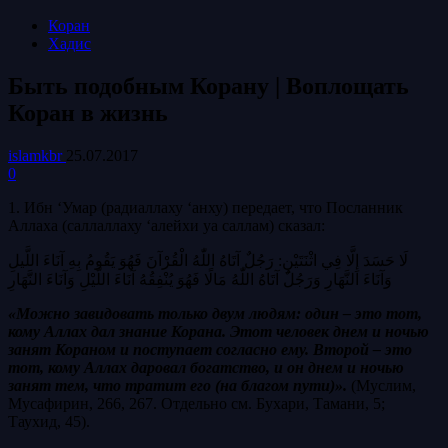
Коран
Хадис
Быть подобным Корану | Воплощать
Коран в жизнь
islamkbr
25.07.2017
0
1. Ибн ‘Умар (радиаллаху ‘анху)
передает, что Посланник
Аллаха (саллаллаху ‘алейхи уа саллам) сказал:
لَا حَسَدَ إِلَّا فِي اثْنَتَيْنِ: رَجُلٌ آتَاهُ اللّٰهُ الْقُرْآنَ فَهُوَ يَقُومُ بِهِ آنَاءَ اللَّيلِ
وَآنَاءَ النَّهَارِ وَرَجُلٌ آتَاهُ اللّٰهُ مَالًا فَهُوَ يُنْفِقُهُ آنَاءَ اللَّيْلِ وَآنَاءَ النَّهَارِ
«Можно завидовать только двум людям: один – это тот,
кому Аллах дал знание Корана. Этот человек днем и ночью
занят Кораном и поступает согласно ему. Второй – это
тот, кому Аллах даровал богатство, и он днем и ночью
занят тем, что тратит его (на благом пути)».
(Муслим,
Мусафирин, 266, 267. Отдельно см. Бухари, Тамани, 5;
Таухид, 45).