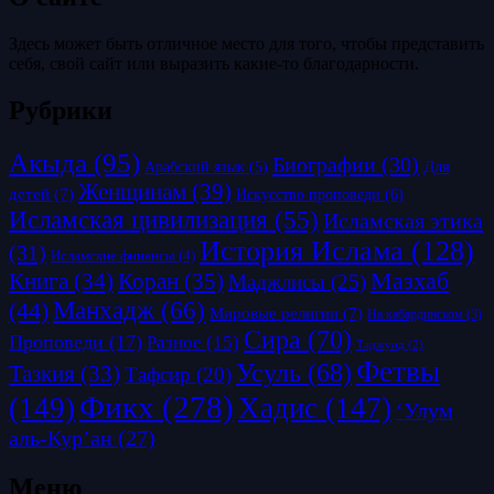
Здесь может быть отличное место для того, чтобы представить
себя, свой сайт или выразить какие-то благодарности.
Рубрики
Акыда
(95)
Биографии
(30)
Для
Арабский язык
(5)
Женщинам
(39)
детей
(7)
Искусство проповеди
(6)
Исламская цивилизация
(55)
Исламская этика
История Ислама
(128)
(31)
Исламские финансы
(4)
Коран
(35)
Мазхаб
Книга
(34)
Маджлисы
(25)
Манхадж
(66)
(44)
Мировые религии
(7)
На кабардинском
(3)
Сира
(70)
Проповеди
(17)
Разное
(15)
Таджуид
(2)
Фетвы
Усуль
(68)
Тазкия
(33)
Тафсир
(20)
Фикх
(278)
(149)
Хадис
(147)
‘Улум
аль-Кур’ан
(27)
Меню