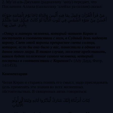
2. Му’аз аль-Джухани (радиаллаху ‘анху)
передает, что
Посланник Аллаха (саллаллаху ‘алейхи уа саллам) сказал:
مَنْ قَرَأَ الْقُرْآنَ وَعَمِلَ بِمَا فِيهِ أُلْبِسَ وَالِدَاهُ تَاجًا يَوْمَ الْقِيَامَةِ ضَوْءُهُ
أَحْسَنُ مِنْ ضَوْءِ الشَّمْسِ فِي بُيُوتِ الدُّنْيَا لَوْ كَانَتْ فِيكُمْ، فَمَا ظَنُّكُمْ
بِالَّذِي عَمِلَ بِهٰذَا
«Отцу и матери человека, который читает Коран и
поступает в соответствии с ним, в Судный день наденут
корону. Свет этой короны прекраснее света солнца,
которое, если бы оно было у вас, поместили в одном из
домов этого мира. В таком случае, можете представить,
каким будет положение самого человека, который
поступал в соответствии с Кораном?»
(Абу Дауд, Фитр,
14/1453).
Комментарии
Читая Коран и стараясь понять его смысл, надо преследовать
цель применять эти знания во всех жизненных
обстоятельствах. В священных аятах говориться:
كِتَابٌ أَنزَلْنَاهُ إِلَيْكَ مُبَارَكٌ لِّيَدَّبَّرُوا آيَاتِهِ وَلِيَتَذَكَّرَ أُولُو
الْأَلْبَابِ