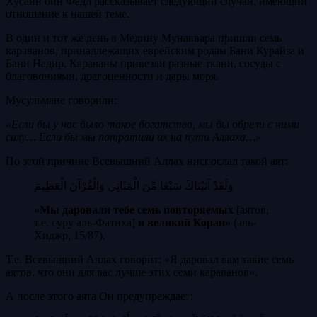
Хусайн бин Фадл рассказывает следующий случай, имеющий
отношение к нашей теме.
В один и тот же день в Медину Мунаввара пришли семь
караванов, принадлежащих еврейским родам Бани Курайза и
Бани Надир. Караваны привезли разные ткани, сосуды с
благовониями, драгоценности и дары моря.
Мусульмане говорили:
«Если бы у нас было такое богатство, мы бы обрели с ними
силу… Если бы мы потратили их на пути Аллаха…»
По этой причине Всевышний Аллах ниспослал такой аят:
وَلَقَدْ آتَيْنَاكَ سَبْعًا مِّنَ الْمَثَانِي وَالْقُرْآنَ الْعَظِيمَ
«Мы даровали тебе семь повторяемых
[аятов,
т.е. суру аль-Фатиха]
и великий Коран»
(аль-
Хиджр, 15/87).
Т.е. Всевышний Аллах говорит: «Я даровал вам такие семь
аятов, что они для вас лучше этих семи караванов».
А после этого аята Он предупреждает: