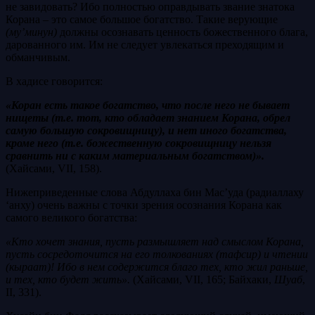
не завидовать? Ибо полностью оправдывать звание знатока
Корана – это самое большое богатство. Такие верующие
(му’минун)
должны осознавать ценность божественного блага,
дарованного им. Им не следует увлекаться преходящим и
обманчивым.
В хадисе говорится:
«Коран есть такое богатство, что после него не бывает
нищеты (т.е. тот, кто обладает знанием Корана, обрел
самую большую сокровищницу), и нет иного богатства,
кроме него (т.е. божественную сокровищницу нельзя
сравнить ни с каким материальным богатством)».
(Хайсами, VII, 158).
Нижеприведенные слова Абдуллаха бин Мас’уда (радиаллаху
‘анху) очень важны с точки зрения осознания Корана как
самого великого богатства:
«Кто хочет знания, пусть размышляет над смыслом Корана,
пусть сосредоточится на его толкованиях (тафсир) и чтении
(кыраат)! Ибо в нем содержится благо тех, кто жил раньше,
и тех, кто будет жить».
(Хайсами, VII, 165; Байхаки,
Шуаб
,
II, 331).