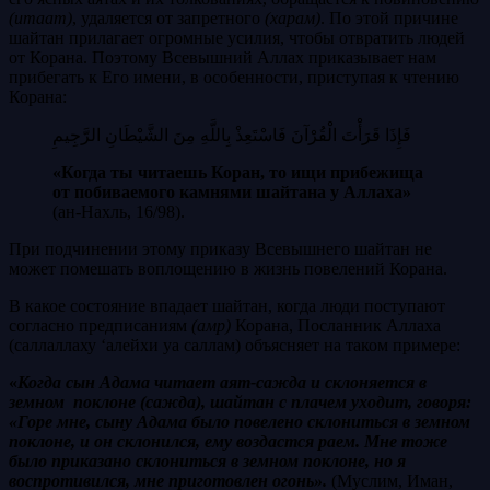
(итаат)
, удаляется от запретного
(харам)
. По этой причине
шайтан прилагает огромные усилия, чтобы отвратить людей
от Корана. Поэтому Всевышний Аллах приказывает нам
прибегать к Его имени, в особенности, приступая к чтению
Корана:
فَإِذَا قَرَأْتَ الْقُرْآنَ فَاسْتَعِذْ بِاللَّهِ مِنَ الشَّيْطَانِ الرَّجِيمِ
«Когда ты читаешь Коран, то ищи прибежища
от побиваемого камнями шайтана у Аллаха»
(ан-Нахль, 16/98).
При подчинении этому приказу Всевышнего шайтан не
может помешать воплощению в жизнь повелений Корана.
В какое состояние впадает шайтан, когда люди поступают
согласно предписаниям
(амр)
Корана, Посланник Аллаха
(саллаллаху ‘алейхи уа саллам) объясняет на таком примере:
«
Когда сын Адама читает аят-сажда и склоняется в
земном поклоне (сажда), шайтан с плачем уходит, говоря:
«Горе мне, сыну Адама было повелено склониться в земном
поклоне, и он склонился, ему воздастся раем. Мне тоже
было приказано склониться в земном поклоне, но я
воспротивился, мне приготовлен огонь».
(Муслим, Иман,