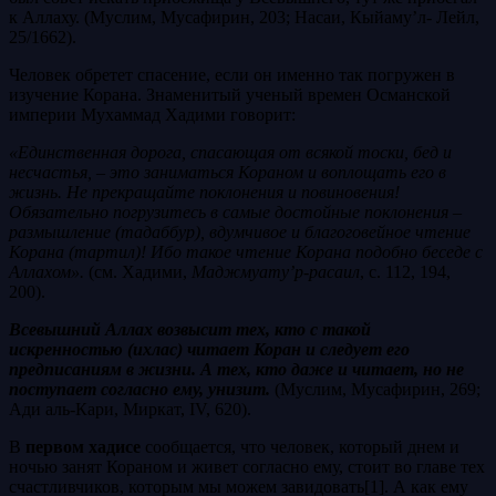
к Аллаху. (Муслим, Мусафирин, 203; Насаи, Кыйаму’л- Лейл,
25/1662).
Человек обретет спасение, если он именно так погружен в
изучение Корана. Знаменитый ученый времен Османской
империи Мухаммад Хадими говорит:
«Единственная дорога, спасающая от всякой тоски, бед и
несчастья, – это заниматься Кораном и воплощать его в
жизнь. Не прекращайте поклонения и повиновения!
Обязательно погрузитесь в самые достойные поклонения –
размышление (тадаббур), вдумчивое и благоговейное чтение
Корана (тартил)! Ибо такое чтение Корана подобно беседе с
Аллахом».
(см. Хадими,
Маджмуату’р-расаил
, с. 112, 194,
200).
Всевышний Аллах возвысит тех, кто с такой
искренностью (ихлас) читает Коран и следует его
предписаниям в жизни. А тех, кто даже и читает, но не
поступает согласно ему, унизит.
(Муслим, Мусафирин, 269;
Ади аль-Кари, Миркат, IV, 620).
В
первом хадисе
сообщается, что человек, который днем и
ночью занят Кораном и живет согласно ему, стоит во главе тех
счастливчиков, которым мы можем завидовать[1]. А как ему