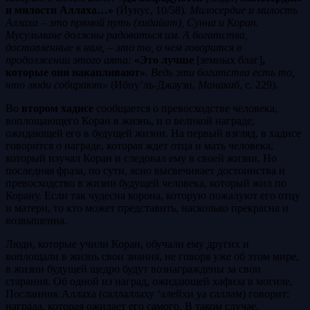
и милости Аллаха…»
(Йунус, 10/58)
. Милосердие и милость
Аллаха – это прямой путь (хидайат), Сунна и Коран.
Мусульмане должны радоваться им. А богатства,
доставленные к нам, – это то, о чем говорится в
продолжении этого аята:
«Это лучше
[земных благ]
,
которые они накапливают»
.
Ведь эти богатства есть то,
что люди собирают»
(Ибну’ль-Джаузи,
Манакиб
, с. 229).
Во
втором хадисе
сообщается о превосходстве человека,
воплощающего Коран в жизнь, и о великой награде,
ожидающей его в будущей жизни. На первый взгляд, в хадисе
говорится о награде, которая ждет отца и мать человека,
который изучал Коран и следовал ему в своей жизни. Но
последняя фраза, по сути, ясно высвечивает достоинства и
превосходство в жизни будущей человека, который жил по
Корану. Если так чудесна корона, которую пожалуют его отцу
и матери, то кто может представить, насколько прекрасна и
возвышенна.
Люди, которые учили Коран, обучали ему других и
воплощали в жизнь свои знания, не говоря уже об этом мире,
в жизни будущей щедро будут вознаграждены за свои
старания. Об одной из наград, ожидающей хафиза в могиле,
Посланник Аллаха (саллаллаху ‘алейхи уа саллам) говорит:
награда, которая ожидает его самого. В таком случае,