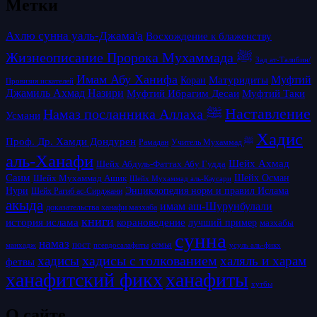
Метки
Ахлю сунна уаль-Джама'а
Восхождение к блаженству
Жизнеописание Пророка Мухаммада ﷺ
Зад ат-Талибин/
Имам Абу Ханифа
Матуридиты
Муфтий
Коран
Провизия искателей
Джамиль Ахмад Назири
Муфтий Таки
Муфтий Ибрагим Десаи
Наставление
Намаз посланника Аллаха ﷺ
Усмани
Хадис
Проф. Др. Хамди Дондурен
Рамадан
Учитель Мухаммад ﷺ
аль-Ханафи
Шейх Ахмад
Шейх Абдуль-Фаттах Абу Гудда
Саим
Шейх Осман
Шейх Мухаммад Ашик
Шейх Мухаммад аль-Каусари
Нури
Энциклопедия норм и правил Ислама
Шейх Рагиб ас-Сирджани
акыда
имам аш-Шурунбулали
доказательства ханафи мазхаба
книги
история ислама
корановедение
лучший пример
мазхабы
сунна
намаз
пост
псевдосалафиты
семья
усуль аль-фикх
манхадж
хадисы с толкованием
хадисы
халяль и харам
фетвы
ханафитский фикх
ханафиты
хутбы
О сайте