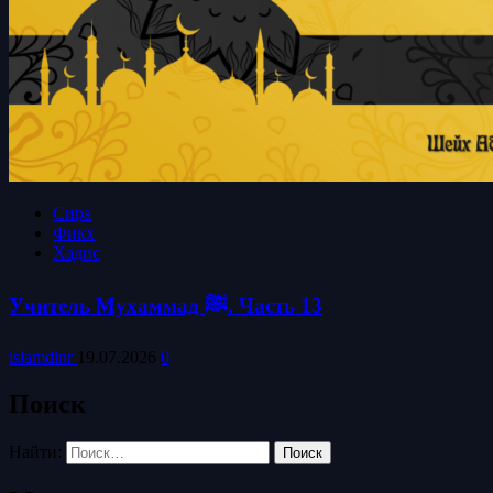
Сира
Фикх
Хадис
Учитель Мухаммад ﷺ. Часть 13
islamdinr
19.07.2026
0
Поиск
Найти: