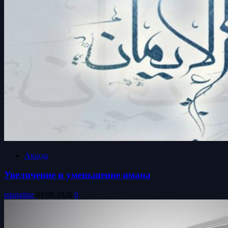
Акыда
Увеличение и уменьшение имана
islamdinr
04.08.2026
0