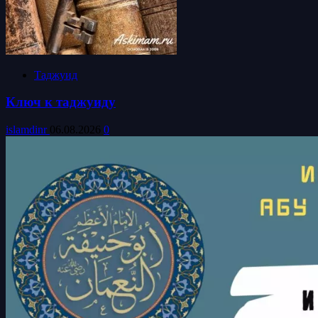
Таджуид
Ключ к таджуиду
islamdinr
06.08.2026
0