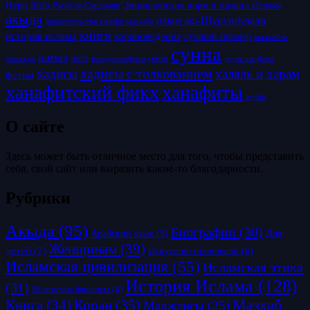
Нури
Энциклопедия норм и правил Ислама
Шейх Рагиб ас-Сирджани
акыда
имам аш-Шурунбулали
доказательства ханафи мазхаба
книги
история ислама
корановедение
лучший пример
мазхабы
сунна
намаз
пост
псевдосалафиты
семья
усуль аль-фикх
манхадж
хадисы с толкованием
хадисы
халяль и харам
фетвы
ханафитский фикх
ханафиты
хутбы
О сайте
Здесь может быть отличное место для того, чтобы представить
себя, свой сайт или выразить какие-то благодарности.
Рубрики
Акыда
(95)
Биографии
(30)
Для
Арабский язык
(5)
Женщинам
(39)
детей
(7)
Искусство проповеди
(6)
Исламская цивилизация
(55)
Исламская этика
История Ислама
(128)
(31)
Исламские финансы
(4)
Коран
(35)
Мазхаб
Книга
(34)
Маджлисы
(25)