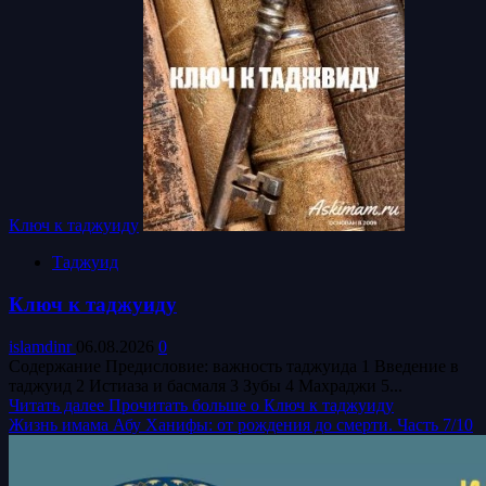
Ключ к таджуиду
Таджуид
Ключ к таджуиду
islamdinr
06.08.2026
0
Содержание Предисловие: важность таджуида 1 Введение в
таджуид 2 Истиаза и басмаля 3 Зубы 4 Махраджи 5...
Читать далее
Прочитать больше о Ключ к таджуиду
Жизнь имама Абу Ханифы: от рождения до смерти. Часть 7/10