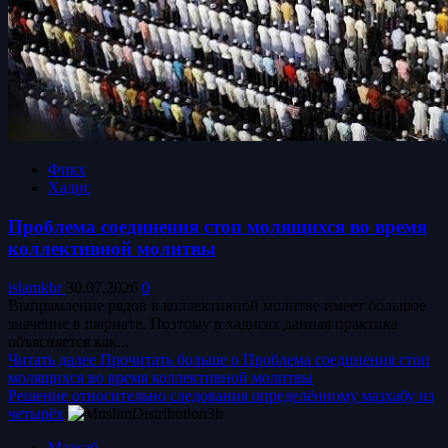
Фикх
Хадис
Проблема соединения стоп молящихся во время
коллективной молитвы
islamkbr
30.07.2026
0
Выпрямление рядов в коллективной молитве имеет большое
значение в шариате. Поэтому в хадисах данная практика
объясняется как...
Читать далее
Прочитать больше о Проблема соединения стоп
молящихся во время коллективной молитвы
Решение относительно следования определённому мазхабу из
четырёх
Мазхаб