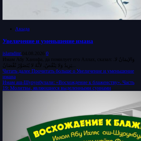
Акыда
Увеличение и уменьшение имана
islamdinr
04.08.2026
0
Имам Абу Ханифа, да помилует его Аллах, сказал: .وَالإيمَانُ لا
يَزِيدُ وَلا يَنْقُصُ، لأنَّهُ لا يُتَصَوَّرُ نُقْصَانُ...
Читать далее
Прочитать больше о Увеличение и уменьшение
имана
Имам аш-Шурунбулали: «Восхождение к блаженству». Часть
19: Молитвы, являющиеся выделенными суннами