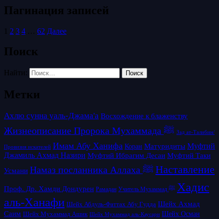
Пагинация записей
1
2
3
4
…
62
Далее
Поиск
Найти:
Метки
Ахлю сунна уаль-Джама'а
Восхождение к блаженству
Жизнеописание Пророка Мухаммада ﷺ
Зад ат-Талибин/
Имам Абу Ханифа
Матуридиты
Муфтий
Коран
Провизия искателей
Джамиль Ахмад Назири
Муфтий Таки
Муфтий Ибрагим Десаи
Наставление
Намаз посланника Аллаха ﷺ
Усмани
Хадис
Проф. Др. Хамди Дондурен
Рамадан
Учитель Мухаммад ﷺ
аль-Ханафи
Шейх Ахмад
Шейх Абдуль-Фаттах Абу Гудда
Саим
Шейх Осман
Шейх Мухаммад Ашик
Шейх Мухаммад аль-Каусари