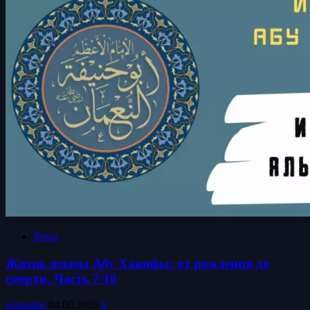
Фикх
Жизнь имама Абу Ханифы: от рождения до
смерти. Часть 7/10
islamdinr
04.08.2026
0