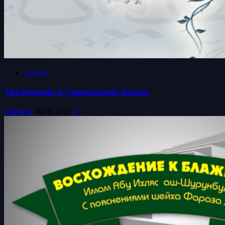
Акыда
Увеличение и уменьшение имана
islamdinr
04.08.2026
0