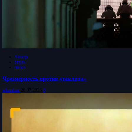
Акыда
Усуль
Фикх
Чрезмерность против «таклида»
islamdinr
20.07.2026
0