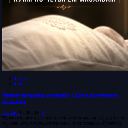
Фетвы
Фикх
Чтение талькина усопшему | Хукм по четырем
мазхабам
islamdinr
02.08.2026
0
Те, кто говорит о дозволенности чтения талькина (التلقينُ – ат-
талькын, это имя существительное, происходящее от глагола