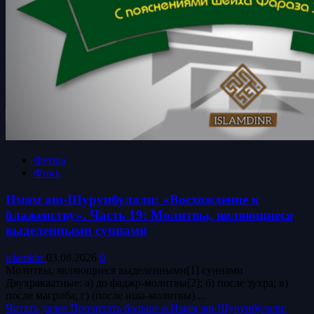
Фетвы
Фикх
Имам аш-Шурунбулали: «Восхождение к
блаженству». Часть 19: Молитвы, являющиеся
выделенными суннами
islamkbr
03.08.2026
0
Молитвы, являющиеся выделенными[1] суннами
Двухракаатные: а) до фаджр-молитвы[2]; б) после зухра; в)
после магриба; г) (после иша-молитвы)....
Читать далее
Прочитать больше о Имам аш-Шурунбулали: