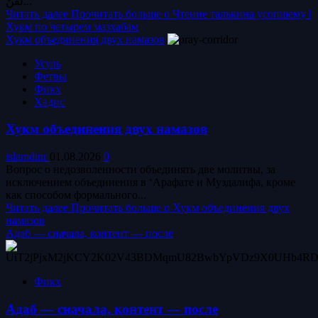
لَقَّنَ...
Читать далее
Прочитать больше о Чтение талькина усопшему |
Хукм по четырем мазхабам
Хукм объединения двух намазов
Усуль
Фетвы
Фикх
Хадис
Хукм объединения двух намазов
islamdinr
01.08.2026
0
Вопрос о недозволенности объединять две молитвы, за
исключением объединения в ‘Арафате и Муздалифа, кроме
как способом формального...
Читать далее
Прочитать больше о Хукм объединения двух
намазов
Адаб — сначала, контент — после
Фикх
Адаб — сначала, контент — после