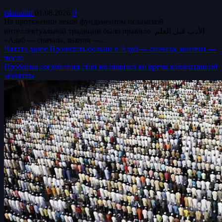
islamdinr
01.08.2026
0
На протяжении веков фундаментом исламской
интеллектуальной традиции было правило: الأدب قبل العلم
«Адаб — сначала, знания —...
Читать далее
Прочитать больше о Адаб — сначала, контент —
после
Проблема соединения стоп молящихся во время коллективной
молитвы