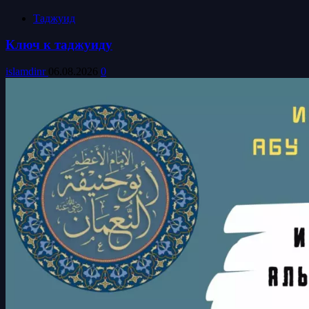
Таджуид
Ключ к таджуиду
islamdinr
06.08.2026
0