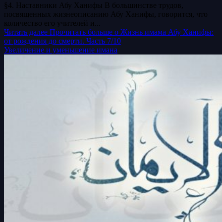
§4. Наставники Абу Ханифы В большинстве трудов,
посвященных жизнеописанию Абу Ханифы, говорится, что
количество его учителей и...
Читать далее
Прочитать больше о Жизнь имама Абу Ханифы:
от рождения до смерти. Часть 7/10
Увеличение и уменьшение имана