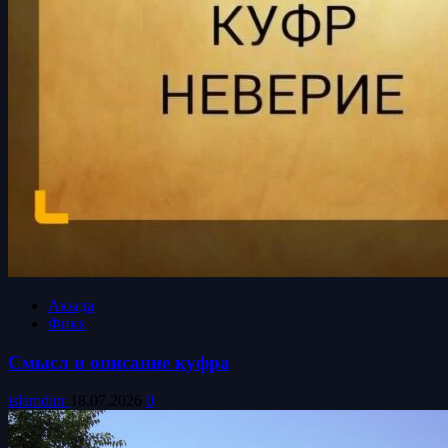
Акыда
Фикх
Смысл и описание куфра
islamdinr
18.07.2026
0