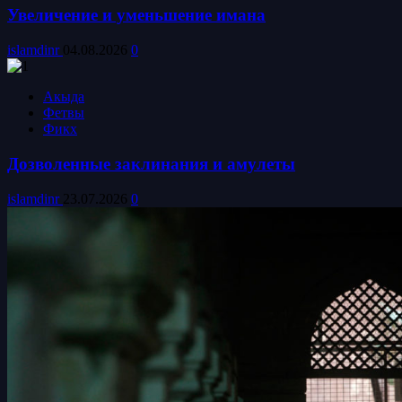
Увеличение и уменьшение имана
islamdinr
04.08.2026
0
Акыда
Фетвы
Фикх
Дозволенные заклинания и амулеты
islamdinr
23.07.2026
0