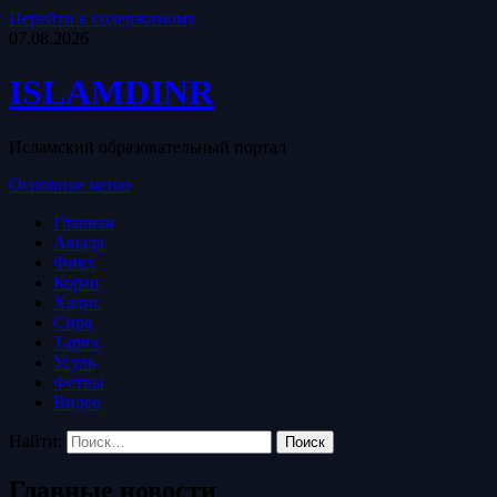
Перейти к содержимому
07.08.2026
ISLAMDINR
Исламский образовательный портал
Основное меню
Главная
Акыда
Фикх
Коран
Хадис
Сира
Тарих
Усуль
Фетвы
Видео
Найти:
Главные новости