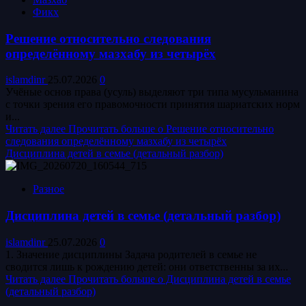
Фикх
Решение относительно следования
определённому мазхабу из четырёх
islamdinr
25.07.2026
0
Учёные основ права (усуль) выделяют три типа мусульманина
с точки зрения его правомочности принятия шариатских норм
и...
Читать далее
Прочитать больше о Решение относительно
следования определённому мазхабу из четырёх
Дисциплина детей в семье (детальный разбор)
Разное
Дисциплина детей в семье (детальный разбор)
islamdinr
25.07.2026
0
1. Значение дисциплины Задача родителей в семье не
сводится лишь к рождению детей: они ответственны за их...
Читать далее
Прочитать больше о Дисциплина детей в семье
(детальный разбор)