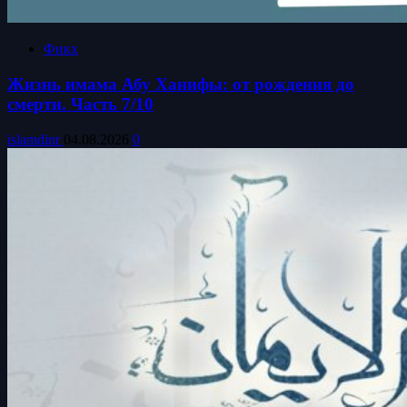
Фикх
Жизнь имама Абу Ханифы: от рождения до
смерти. Часть 7/10
islamdinr
04.08.2026
0